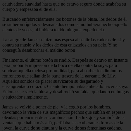
cautivadora suavidad hasta que no estuvo seguro dónde acababa su
cuerpo y empezaba el de ella.
Buscando enfebrecidamente los botones de la blusa, los dedos de él
se sintieron rígidos y desmañados como si no hubiera hecho aquello
cientos de veces, ni hubiera tenido ninguna experiencia.
La sangre de James se hizo más espesa al sentir las caderas de Lily
contra su muslo y los dedos de ésta enlazados en su pelo. Y no
conseguía desabrochar el maldito botón
Finalmente, el último botón se rindió. Después se detuvo un instante
para probar la impresión de la boca de ella contra la suya, para
sondear aquella melosa profundidad, para absorber los diminutos
ronroneos que salían de la parte trasera de la garganta de Lily.
Aquellos sonidos de placer suavizaron su desgarrado y
ensangrentado corazón. Cuánto tiempo había anhelado hacerla suya.
Entonces le sacó la blusa y desabrochó su falda, quedando en bragas
y sujetador simplemente.
James se volvió a poner de pie, y la cogió por los hombros,
devorando la vista de sus magníficos pechos que subían en espesas
oleadas por encima de su combinación. La luz gris y sombría de la
ventana que había más allá, perfilaba las exuberantes formas de la
joven, la curva de su cintura y la curva de sus femeninas caderas.