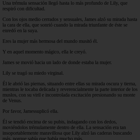
Una trémula sensación llegó hasta lo más profundo de Lily, que
respiró con dificultad.
Con los ojos medio cerrados y sensuales, James alzó su mirada hasta
la cara de ella, que sonrió cuando la mirada triunfante de éste se
enredó en la suya.
Eres la mujer más hermosa del mundo musitó él.
Y en aquel momento mágico, ella le creyó.
James se movió hacia un lado de donde estaba la mujer.
Lily se tragó su miedo virginal.
Él le abrió las piernas, situando entre ellas su mirada oscura y tierna,
mientras le tocaba delicada y reverencialmente la parte interior de los
muslos, con su viril e incontrolada excitación presionando su monte
de Venus.
Por favor, Jamessuplicó ella.
Él se tendió encima de su pubis, indagando con los dedos,
moviéndolos trémulamente dentro de ella. La sensación era tan
insoportablemente maravillosa que Lily alzó las caderas buscando
más, porque sabía que había mucho más.