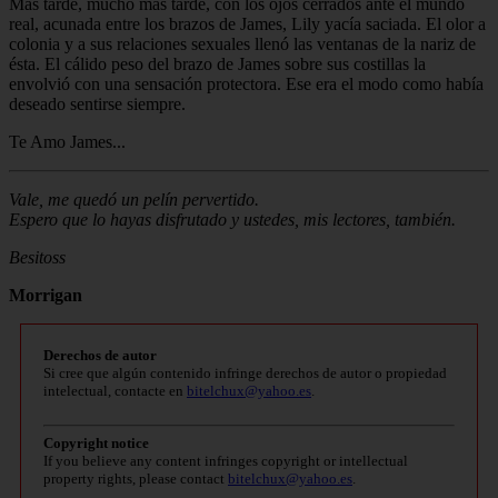
Más tarde, mucho más tarde, con los ojos cerrados ante el mundo
real, acunada entre los brazos de James, Lily yacía saciada. El olor a
colonia y a sus relaciones sexuales llenó las ventanas de la nariz de
ésta. El cálido peso del brazo de James sobre sus costillas la
envolvió con una sensación protectora. Ese era el modo como había
deseado sentirse siempre.
Te Amo James...
Vale, me quedó un pelín pervertido.
Espero que lo hayas disfrutado y ustedes, mis lectores, también.
Besitoss
Morrigan
Derechos de autor
Si cree que algún contenido infringe derechos de autor o propiedad
intelectual, contacte en
bitelchux@yahoo.es
.
Copyright notice
If you believe any content infringes copyright or intellectual
property rights, please contact
bitelchux@yahoo.es
.