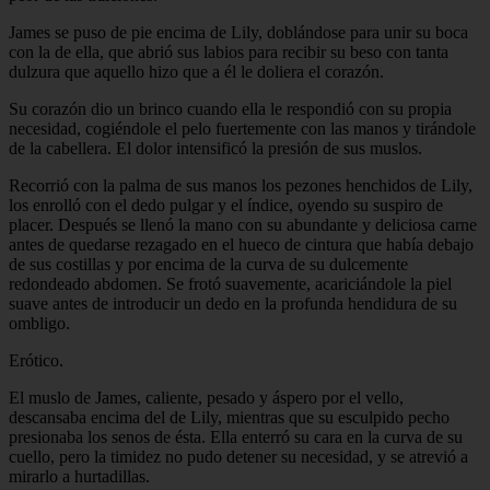
James se puso de pie encima de Lily, doblándose para unir su boca
con la de ella, que abrió sus labios para recibir su beso con tanta
dulzura que aquello hizo que a él le doliera el corazón.
Su corazón dio un brinco cuando ella le respondió con su propia
necesidad, cogiéndole el pelo fuertemente con las manos y tirándole
de la cabellera. El dolor intensificó la presión de sus muslos.
Recorrió con la palma de sus manos los pezones henchidos de Lily,
los enrolló con el dedo pulgar y el índice, oyendo su suspiro de
placer. Después se llenó la mano con su abundante y deliciosa carne
antes de quedarse rezagado en el hueco de cintura que había debajo
de sus costillas y por encima de la curva de su dulcemente
redondeado abdomen. Se frotó suavemente, acariciándole la piel
suave antes de introducir un dedo en la profunda hendidura de su
ombligo.
Erótico.
El muslo de James, caliente, pesado y áspero por el vello,
descansaba encima del de Lily, mientras que su esculpido pecho
presionaba los senos de ésta. Ella enterró su cara en la curva de su
cuello, pero la timidez no pudo detener su necesidad, y se atrevió a
mirarlo a hurtadillas.