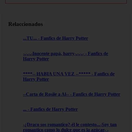
Relaccionados
...TU... - Fanfics de Harry Potter
-.-.-.-Inocente papá, harry-.-.-.- - Fanfics de
Harry Potter
****-- HABIA UNA VEZ --***** - Fanfics de
Harry Potter
--Carta de Rosiie a Al-- - Fanfics de Harry Potter
... - Fanfics de Harry Potter
-¿Draco sos romantico?-él le contesto...-Soy tan
romantico como lo dulce que es la azúcar- -