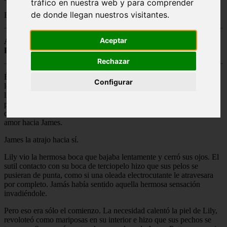
tráfico en nuestra web y para comprender
de donde llegan nuestros visitantes.
Besitos
Aceptar
AMOR Y OTRAS COSAS
Para:
Alikum
Rechazar
Él apartó un rizo colorín que tenía en la cara y Lily instintivamente
Configurar
levantó la mano para tocarle la mejilla, para acariciar el rostro que
llenaba sus sueños y fantasías. Pero aquel contacto fue un error por
parte de Lily, porque aquel leve contacto le recordó a Lily todo lo
que había anhelado tocarle, besarle desde que fue consiente de su
amor hacia James.
James la atrajo hacia sí.
Lily vio la hermosa boca que bajaba lentamente y cerró sus ojos. El
sutil contacto con su boca de terciopelo hizo que sus pelos se
pusieran de punta, como si una oleada electrocutante le atravesara
por completo. Jamás había sentido aquella hermosa sensación
invadiéndole.
Pero eso era sólo el comienzo. La necesidad calentó la piel de Lily,
revoloteó como mariposas en su interior e hizo que sus pechos se