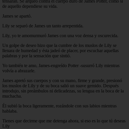
tensaran. Se arqueó contra el cuerpo duro de James Potter, como si
de aquello dependiese su vida.
James se apartó.
Lily se separó de James un tanto arrepentida.
Lily, yo te amomurmuró James con una voz densa y oscurecida.
Un golpe de deseo hizo que la cumbre de los muslos de Lily se
llenara de humedad y ésta jadeó de placer, por escuchar aquellas
palabras y por la sensación que sintió.
Yo también te amo, James-engreído Potter -susurró Lily mientras
volvía a abrazarle.
James apretó sus cuerpos y con su mano, firme y grande, presionó
los muslos de Lily y de su boca salió un suave gemido. Después
introdujo, sin preámbulos ni delicadezas, su lengua en la boca de la
muchacha.
Él subió la boca ligeramente, rozándole con sus labios mientras
hablaba.
Tienes que decirme que me detenga ahora, si eso es lo que tú deseas
Lily