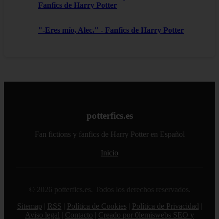
Fanfics de Harry Potter
"-Eres mío, Alec." - Fanfics de Harry Potter
potterfics.es
Fan fictions y fanfics de Harry Potter en Español
Inicio
© 2026 potterfics.es. Todos los derechos reservados.
Sitemap
|
RSS
|
Política de Cookies
|
Política de Privacidad
|
Aviso legal
|
Contacto
|
Creado por 0lemiswebs SEO y