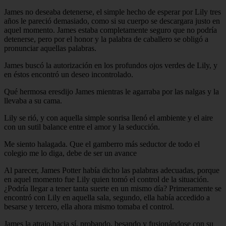
James no deseaba detenerse, el simple hecho de esperar por Lily tres
años le pareció demasiado, como si su cuerpo se descargara justo en
aquel momento. James estaba completamente seguro que no podría
detenerse, pero por el honor y la palabra de caballero se obligó a
pronunciar aquellas palabras.
James buscó la autorización en los profundos ojos verdes de Lily, y
en éstos encontró un deseo incontrolado.
Qué hermosa eresdijo James mientras le agarraba por las nalgas y la
llevaba a su cama.
Lily se rió, y con aquella simple sonrisa llenó el ambiente y el aire
con un sutil balance entre el amor y la seducción.
Me siento halagada. Que el gamberro más seductor de todo el
colegio me lo diga, debe de ser un avance
Al parecer, James Potter había dicho las palabras adecuadas, porque
en aquel momento fue Lily quien tomó el control de la situación.
¿Podría llegar a tener tanta suerte en un mismo día? Primeramente se
encontró con Lily en aquella sala, segundo, ella había accedido a
besarse y tercero, ella ahora mismo tomaba el control.
James la atrajo hacia sí, probando, besando y fusionándose con su