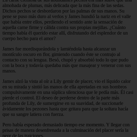
almohada de plumas, más delicada que la más fina de las sedas.
Dichos pechos se desbordaron por las palmas de sus manos. Su
pene se puso más duro al verlos y James hundió la nariz en el valle
que había entre ellos, perdiendo el sentido ante la sensación de
aquella carne firme y cálida contra sus propias mejillas. ¿Cuánto
tiempo había él querido estar allí, disfrutando del esplendor de un
cuerpo hecho para el amor?
James fue mordisqueándola y lamiéndola hasta alcanzar un
montículo oscuro en flor, gimiendo cuando éste se contrajo al
contacto con su lengua. Besó, chupó y absorbió todo lo que pudo
con la boca y todavía quedaba más que masajear y venerar con sus
manos.
James alzó la vista al oír a Lily gemir de placer, vio el líquido calor
en su mirada y sintió las manos de ella apretadas en sus hombros
compulsivamente en una súplica silenciosa que le pedía más. Él casi
pierde el control. El deseo de perderse dentro de la parte más
profunda de Lily, de sumergirse en su suavidad, de succionarle
ávidamente los pezones hasta que gritara para que la soltara hacía
que su sangre latiera con fuerza.
Pero había esperado demasiado tiempo ese momento. Y llegar con
prisas de manera desenfrenada a la culminación del placer sería la
peor de las traiciones.