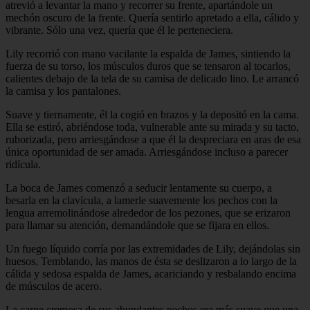
atrevió a levantar la mano y recorrer su frente, apartándole un
mechón oscuro de la frente. Quería sentirlo apretado a ella, cálido y
vibrante. Sólo una vez, quería que él le perteneciera.
Lily recorrió con mano vacilante la espalda de James, sintiendo la
fuerza de su torso, los músculos duros que se tensaron al tocarlos,
calientes debajo de la tela de su camisa de delicado lino. Le arrancó
la camisa y los pantalones.
Suave y tiernamente, él la cogió en brazos y la depositó en la cama.
Ella se estiró, abriéndose toda, vulnerable ante su mirada y su tacto,
ruborizada, pero arriesgándose a que él la despreciara en aras de esa
única oportunidad de ser amada. Arriesgándose incluso a parecer
ridícula.
La boca de James comenzó a seducir lentamente su cuerpo, a
besarla en la clavícula, a lamerle suavemente los pechos con la
lengua arremolinándose alrededor de los pezones, que se erizaron
para llamar su atención, demandándole que se fijara en ellos.
Un fuego líquido corría por las extremidades de Lily, dejándolas sin
huesos. Temblando, las manos de ésta se deslizaron a lo largo de la
cálida y sedosa espalda de James, acariciando y resbalando encima
de músculos de acero.
La carne cremosa de sus abundantes pechos era más suave que una