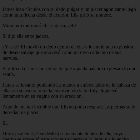
James hizo círculos con su dedo pulgar y un placer agonizante llegó
como una flecha desde el exterior. Lily gritó su nombre.
Mmmmm murmuró él. Te gusta, ¿eh?
Sí dijo ella entre jadeos.
¿Y esto? Él movió un dedo dentro de ella y le envió una explosión
de deseo salvaje que atravesó como un rayo cada uno de sus
nervios.
Sí gritó ella, sin estar segura de que aquella palabra expresara lo que
sentía.
James se levantó poniendo las manos a ambos lados de la cabeza de
ella con su oscura mirada envolviendo la de Lily. Jugueteó
lentamente en su vagina con su erección.
Aquello era tan increíble que Lilyno podía respirar; las piernas se le
derretían de placer.
Sí.
Duro y caliente, él se deslizó suavemente dentro de ella, cuyo
cuerpo se extendió para acoger su cuerpo a lo largo y a lo ancho.