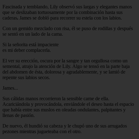
Fascinada y temblando, Lily observó sus largas y elegantes manos
que se deslizaban tortuosamente por la combinación hasta sus
caderas
.
James se dobló para recorrer su estela con los labios.
Con un gemido mezclado con risa, él se puso de rodillas y después
se sentó en un lado de la cama.
Si la señorita está impaciente
es mi deber complacerla.
El ver su erección, oscura por la sangre y tan orgullosa como un
semental, atrajo la atención de Lily. Algo se tensó en la parte baja
del abdomen de ésta, dolorosa y agradablemente, y se lamió de
repente sus labios secos.
James...
Sus cálidas manos recorrieron la sensible carne de ella.
Acariciándola y provocándola, enviándole el deseo hasta el espacio
que había entre sus muslos en oleadas ondulantes, palpitantes y
llenas de pasión.
De nuevo, él hundió su cabeza y le chupó uno de sus arrugados
pezones mientras jugueteaba con el otro.