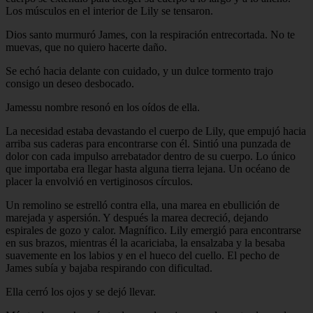
Los músculos en el interior de Lily se tensaron.
Dios santo murmuró James, con la respiración entrecortada. No te
muevas, que no quiero hacerte daño.
Se echó hacia delante con cuidado, y un dulce tormento trajo
consigo un deseo desbocado.
Jamessu nombre resonó en los oídos de ella.
La necesidad estaba devastando el cuerpo de Lily, que empujó hacia
arriba sus caderas para encontrarse con él. Sintió una punzada de
dolor con cada impulso arrebatador dentro de su cuerpo. Lo único
que importaba era llegar hasta alguna tierra lejana. Un océano de
placer la envolvió en vertiginosos círculos.
Un remolino se estrelló contra ella, una marea en ebullición de
marejada y aspersión. Y después la marea decreció, dejando
espirales de gozo y calor. Magnífico. Lily emergió para encontrarse
en sus brazos, mientras él la acariciaba, la ensalzaba y la besaba
suavemente en los labios y en el hueco del cuello. El pecho de
James subía y bajaba respirando con dificultad.
Ella cerró los ojos y se dejó llevar.