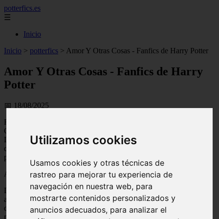
potterfics.es
☰
Inicio
Inicio
>
potterfics
>
Amor Y Otras Cosas - Fanfics de Harry Potter
Amor Y Otras Cosas - Fanfics de Harry
Potter
📅 18/08/2025
Fandom: Harry Potter
Claim: James y Lily
Utilizamos cookies
Disclaimer: nada de esto me pertenece, es una lástima pero todo es
de Rowling. Yo solo tomo los personajes y los utiilizo un poquitin
para mi conveniencia.
Usamos cookies y otras técnicas de
rastreo para mejorar tu experiencia de
Advertencias: LEMMON
navegación en nuestra web, para
Dedicación: Omg, este relato va con muchisiisiisimo cariño para mi
mostrarte contenidos personalizados y
amiga Alikumcita. Espero que lo disfrutes, no demasiado eso si y
que va. Aquí contesto el reto que me pediste y que nos hicismo
anuncios adecuados, para analizar el
mutumente.