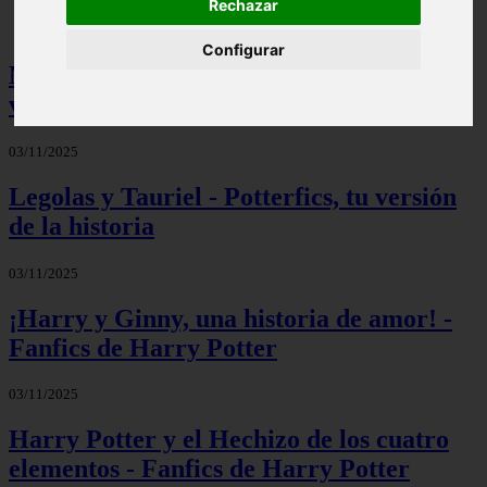
Rechazar
Configurar
Mis palabras favoritas - Potterfics, tu
versión de la historia
03/11/2025
Legolas y Tauriel - Potterfics, tu versión
de la historia
03/11/2025
¡Harry y Ginny, una historia de amor! -
Fanfics de Harry Potter
03/11/2025
Harry Potter y el Hechizo de los cuatro
elementos - Fanfics de Harry Potter