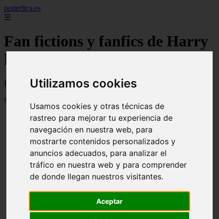
potterfics.es
☰
Fan fictions y fanfics de Harry
Potter en Español
Utilizamos cookies
Fan fictions y fanfics de Harry Potter en Español
Mostrando 1 - 24 de 3915 artículos
Usamos cookies y otras técnicas de
rastreo para mejorar tu experiencia de
navegación en nuestra web, para
mostrarte contenidos personalizados y
anuncios adecuados, para analizar el
tráfico en nuestra web y para comprender
¡Harry y Ginny, una historia de amor! - Fanfics de Harry
❮
❯
de donde llegan nuestros visitantes.
Potter
Aceptar