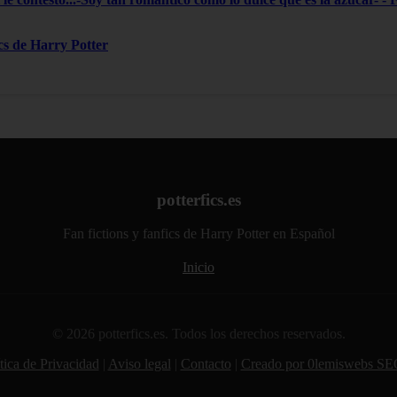
ics de Harry Potter
potterfics.es
Fan fictions y fanfics de Harry Potter en Español
Inicio
© 2026 potterfics.es. Todos los derechos reservados.
tica de Privacidad
|
Aviso legal
|
Contacto
|
Creado por 0lemiswebs SE