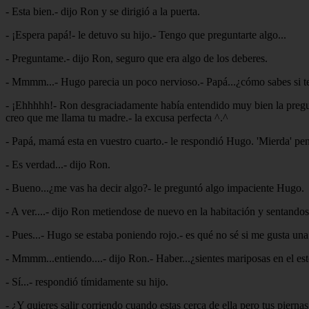
- Esta bien.- dijo Ron y se dirigió a la puerta.
- ¡Espera papá!- le detuvo su hijo.- Tengo que preguntarte algo...
- Preguntame.- dijo Ron, seguro que era algo de los deberes.
- Mmmm...- Hugo parecia un poco nervioso.- Papá...¿cómo sabes si te
- ¡Ehhhhh!- Ron desgraciadamente había entendido muy bien la pregunta
creo que me llama tu madre.- la excusa perfecta ^.^
- Papá, mamá esta en vuestro cuarto.- le respondió Hugo. 'Mierda' pe
- Es verdad...- dijo Ron.
- Bueno...¿me vas ha decir algo?- le preguntó algo impaciente Hugo.
- A ver....- dijo Ron metiendose de nuevo en la habitación y sentandos
- Pues...- Hugo se estaba poniendo rojo.- es qué no sé si me gusta una 
- Mmmm...entiendo....- dijo Ron.- Haber...¿sientes mariposas en el e
- Sí...- respondió tímidamente su hijo.
- ¿Y quieres salir corriendo cuando estas cerca de ella pero tus pierna