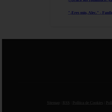
"-Eres mío, Alec." - Fanf
Sitemap
|
RSS
|
Política de Cookies
|
Polí