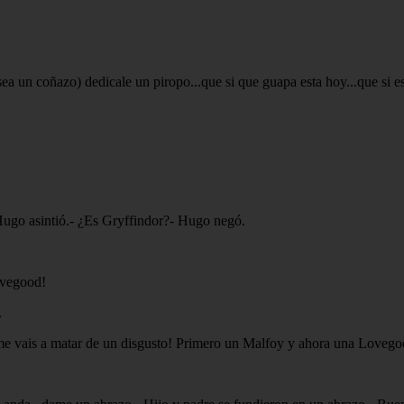
sea un coñazo) dedicale un piropo...que si que guapa esta hoy...que si e
.
Hugo asintió.- ¿Es Gryffindor?- Hugo negó.
ovegood!
.
u me vais a matar de un disgusto! Primero un Malfoy y ahora una Lovegood