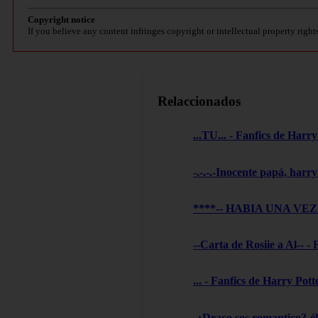
Copyright notice
If you believe any content infringes copyright or intellectual property right
Relaccionados
...TU... - Fanfics de Harry
-.-.-.-Inocente papá, harry
****-- HABIA UNA VEZ --
--Carta de Rosiie a Al-- -
... - Fanfics de Harry Pott
-¿Draco sos romantico?-él 