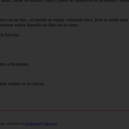
 anda...dame un abrazo.- Hijo y padre se fundieron en un abrazo.- Bue
res con su hijo...el mundo se estaba volviendo loco, Ron se sentía muy
Hermione estaba leyendo un libro en la cama.
a lucecita.
ches a Hermione.
ole vueltas en la cabeza.
ual, contacte en
bitelchux@yahoo.es
.