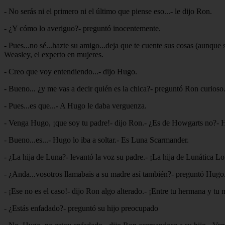
- No serás ni el primero ni el último que piense eso...- le dijo Ron.
- ¿Y cómo lo averiguo?- preguntó inocentemente.
- Pues...no sé...hazte su amigo...deja que te cuente sus cosas (aunque 
Weasley, el experto en mujeres.
- Creo que voy entendiendo...- dijo Hugo.
- Bueno... ¿y me vas a decir quién es la chica?- preguntó Ron curioso
- Pues...es que...- A Hugo le daba verguenza.
- Venga Hugo, ¡que soy tu padre!- dijo Ron.- ¿Es de Howgarts no?- 
- Bueno...es...- Hugo lo iba a soltar.- Es Luna Scarmander.
- ¿La hija de Luna?- levantó la voz su padre.- ¡La hija de Lunática L
- ¿Anda...vosotros llamabais a su madre así también?- preguntó Hugo
- ¡Ese no es el caso!- dijo Ron algo alterado.- ¡Entre tu hermana y t
- ¿Estás enfadado?- preguntó su hijo preocupado