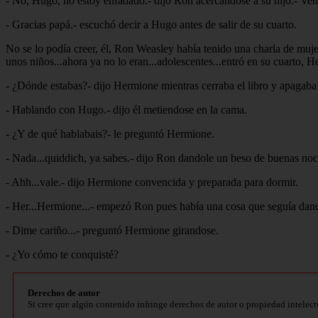
- No, Hugo, no estoy enfadado.- dijo Ron acercandose a su hijo.- Ven
- Gracias papá.- escuchó decir a Hugo antes de salir de su cuarto.
No se lo podía creer, él, Ron Weasley había tenido una charla de muje
unos niños...ahora ya no lo eran...adolescentes...entró en su cuarto, 
- ¿Dónde estabas?- dijo Hermione mientras cerraba el libro y apagaba l
- Hablando con Hugo.- dijo él metiendose en la cama.
- ¿Y de qué hablabais?- le preguntó Hermione.
- Nada...quiddich, ya sabes.- dijo Ron dandole un beso de buenas no
- Ahh...vale.- dijo Hermione convencida y preparada para dormir.
- Her...Hermione...- empezó Ron pues había una cosa que seguía dand
- Dime cariño...- preguntó Hermione girandose.
- ¿Yo cómo te conquisté?
Derechos de autor
Si cree que algún contenido infringe derechos de autor o propiedad intelect