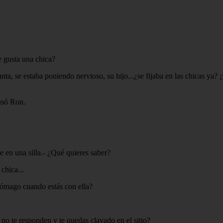
 gusta una chica?
, se estaba poniendo nervioso, su hijo...¿se fijaba en las chicas ya? ¡
nsó Ron.
e en una silla.- ¿Qué quieres saber?
chica...
stómago cuando estás con ella?
s no te responden y te quedas clavado en el sitio?