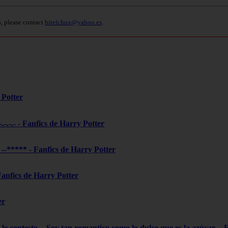
s, please contact
bitelchux@yahoo.es
.
 Potter
-.-.-.- - Fanfics de Harry Potter
***** - Fanfics de Harry Potter
 Fanfics de Harry Potter
er
le contesto...-Soy tan romantico como lo dulce que es la azúcar- - 