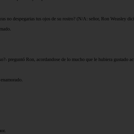
raras no despegarias tus ojos de su rostro? (N/A: señor, Ron Weasley dic
imado.
eso?- preguntó Ron, acordandose de lo mucho que le hubiera gustado ac
as enamorado.
mor.