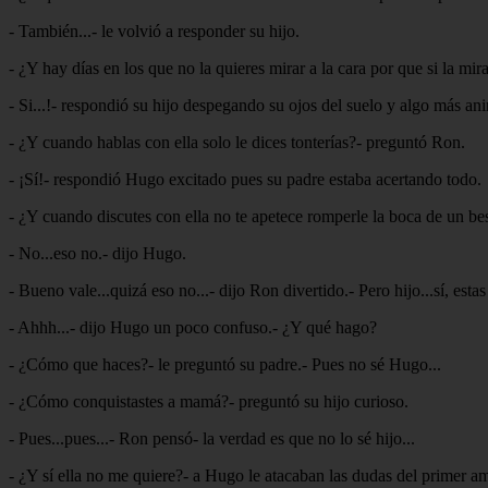
- También...- le volvió a responder su hijo.
- ¿Y hay días en los que no la quieres mirar a la cara por que si la mi
- Si...!- respondió su hijo despegando su ojos del suelo y algo más an
- ¿Y cuando hablas con ella solo le dices tonterías?- preguntó Ron.
- ¡Sí!- respondió Hugo excitado pues su padre estaba acertando todo.
- ¿Y cuando discutes con ella no te apetece romperle la boca de un b
- No...eso no.- dijo Hugo.
- Bueno vale...quizá eso no...- dijo Ron divertido.- Pero hijo...sí, est
- Ahhh...- dijo Hugo un poco confuso.- ¿Y qué hago?
- ¿Cómo que haces?- le preguntó su padre.- Pues no sé Hugo...
- ¿Cómo conquistastes a mamá?- preguntó su hijo curioso.
- Pues...pues...- Ron pensó- la verdad es que no lo sé hijo...
- ¿Y sí ella no me quiere?- a Hugo le atacaban las dudas del primer a