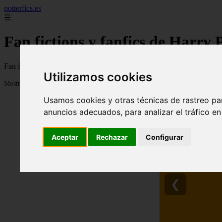
potterfics.es
☰
Fan fictions y fanfics de Harry 
Fan fictions y fanfics de Harry Potter en Español
Utilizamos cookies
Mostrando 1 - 24 de 3915 artículos
Usamos cookies y otras técnicas de rastreo pa
anuncios adecuados, para analizar el tráfico e
Aceptar
Rechazar
Configurar
❮