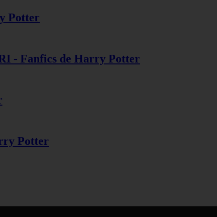
ry Potter
 Fanfics de Harry Potter
r
rry Potter