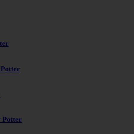
ter
 Potter
r
 Potter