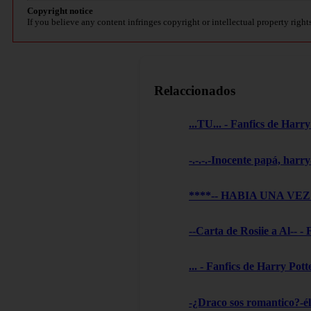
Copyright notice
If you believe any content infringes copyright or intellectual property right
Relaccionados
...TU... - Fanfics de Harry
-.-.-.-Inocente papá, harry
****-- HABIA UNA VEZ --
--Carta de Rosiie a Al-- -
... - Fanfics de Harry Pott
-¿Draco sos romantico?-él 