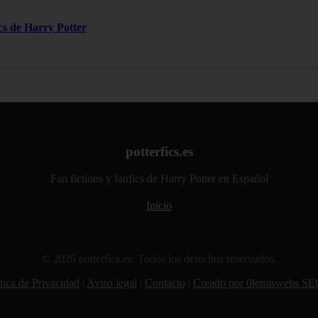
ics de Harry Potter
potterfics.es
Fan fictions y fanfics de Harry Potter en Español
Inicio
© 2026 potterfics.es. Todos los derechos reservados.
tica de Privacidad
|
Aviso legal
|
Contacto
|
Creado por 0lemiswebs SE