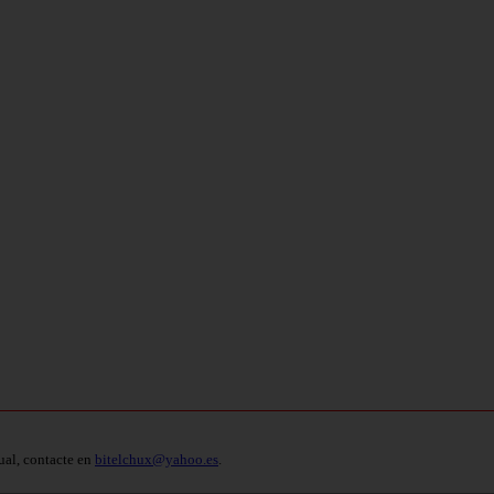
ual, contacte en
bitelchux@yahoo.es
.