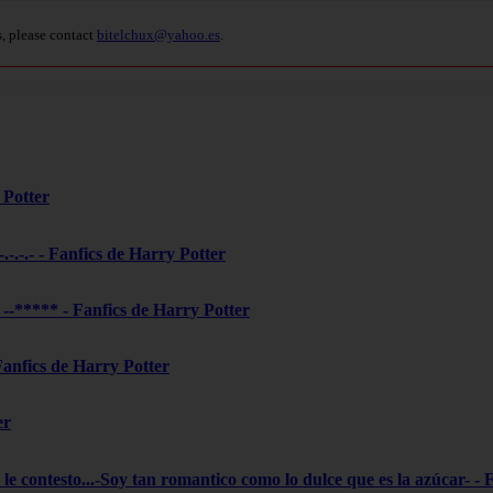
s, please contact
bitelchux@yahoo.es
.
 Potter
-.-.-.- - Fanfics de Harry Potter
***** - Fanfics de Harry Potter
 Fanfics de Harry Potter
er
le contesto...-Soy tan romantico como lo dulce que es la azúcar- - 