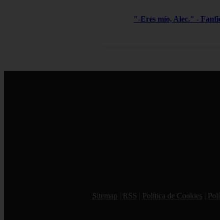
"-Eres mío, Alec." - Fanf
Sitemap
|
RSS
|
Política de Cookies
|
Polí