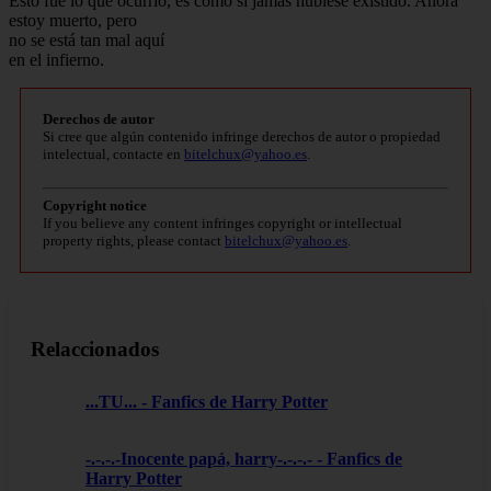
Esto fue lo que ocurrió, es como si jamás hubiese existido. Ahora
estoy muerto, pero
no se está tan mal aquí
en el infierno.
Derechos de autor
Si cree que algún contenido infringe derechos de autor o propiedad
intelectual, contacte en
bitelchux@yahoo.es
.
Copyright notice
If you believe any content infringes copyright or intellectual
property rights, please contact
bitelchux@yahoo.es
.
Relaccionados
...TU... - Fanfics de Harry Potter
-.-.-.-Inocente papá, harry-.-.-.- - Fanfics de
Harry Potter