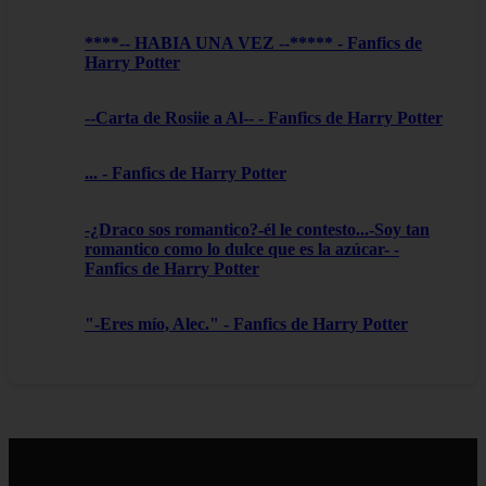
****-- HABIA UNA VEZ --***** - Fanfics de
Harry Potter
--Carta de Rosiie a Al-- - Fanfics de Harry Potter
... - Fanfics de Harry Potter
-¿Draco sos romantico?-él le contesto...-Soy tan
romantico como lo dulce que es la azúcar- -
Fanfics de Harry Potter
"-Eres mío, Alec." - Fanfics de Harry Potter