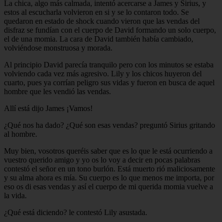
La chica, algo más calmada, intentó acercarse a James y Sirius, y
estos al escucharla volvieron en si y se lo contaron todo. Se
quedaron en estado de shock cuando vieron que las vendas del
disfraz se fundían con el cuerpo de David formando un solo cuerpo,
el de una momia. La cara de David también había cambiado,
volviéndose monstruosa y morada.
Al principio David parecía tranquilo pero con los minutos se estaba
volviendo cada vez más agresivo. Lily y los chicos huyeron del
cuarto, pues ya corrían peligro sus vidas y fueron en busca de aquel
hombre que les vendió las vendas.
Allí está dijo James ¡Vamos!
¿Qué nos ha dado? ¿Qué son esas vendas? preguntó Sirius gritando
al hombre.
Muy bien, vosotros queréis saber que es lo que le está ocurriendo a
vuestro querido amigo y yo os lo voy a decir en pocas palabras
contestó el señor en un tono burlón. Está muerto rió maliciosamente
y su alma ahora es mía. Su cuerpo es lo que menos me importa, por
eso os di esas vendas y así el cuerpo de mi querida momia vuelve a
la vida.
¿Qué está diciendo? le contestó Lily asustada.