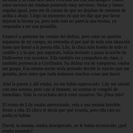
estos sucesos me estaban poniendo muy nervioso. Sirius y James
seguían igual, pero me di cuenta de que no dejaban de mirarme de
arriba a abajo. Llegó un momento en que les dije que por favor
dejaran la broma ya, pero todo esto no parecía una broma, ya
empezaba a ser una pesadilla.
Empecé a quitarme las vendas del disfraz, pero estas no querían
separarse de mi cuerpo, no entendía el por qué de toda esta situación
hasta que llamó a la puerta ella, Lily, la chica más bonita de todo el
castillo y a la que, por supuesto, había invitado a pasar la noche de
Halloween con nosotros. Ella también era compañera de clase, y
también pertenecía a Gryffindor. Su disfraz era de vampiresa, estaba
tan guapa. Esa misma noche tenía pensado decirle lo mucho que me
gustaba, pero antes que nada teníamos muchas cosas que hacer.
Abrí la puerta y allí estaba, no me había equivocado. Lily me saludó
con una sonrisa, pero casi al instante, su sonrisa se congeló de
inmediato. Sólo la escuchaba decir entre susurros: No ¡Dios mío!
El rostro de Lily estaba aterrorizado, veía a una momia horrible
frente a ella. El chico le decía que qué ocurría, pero ella casi no
podía ni hablar.
David, la momia, estaba desesperado, no le había reconocido ¿qué
estaba pasando?