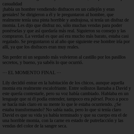
casualidad
¡había un hombre vendiendo disfraces en un callejón y eran
geniales! Se dirigieron a él y le preguntaron al hombre, que
realmente tenía una pinta horrible y andrajosa, si tenía un disfraz de
momia. Les dijo que disfraz no, sólo muchas vendas para poder
ponérselas y que así quedaría más real. Siguieron su consejo y las
compraron. La verdad es que así era mucho más barato, estaba casi
regalado. Se preguntaron si al año que siguiente ese hombre iría por
allí, ya que los disfraces eran muy reales.
Sin perder ni un segundo más volvieron al castillo por los pasillos
secretos, y bueno, ya sabéis lo que ocurrió.
··· EL MOMENTO FINAL ···
Lily decidió entrar en la habitación de los chicos, aunque aquella
momia era realmente escalofriante. Entre sollozos llamaba a David y
este quería contestarle, pero su voz había cambiado. Hablaba en un
lenguaje que ni él podía entender, tampoco era
pársel
. Poco a poco
se hacía más claro en su mente lo que le estaba ocurriendo. ¿Se
estaba transformando? No sabía nada, pero lo que si tenía claro
David es que su vida ya había terminado y que su cuerpo era el de
una horrible momia, con la carne en estado de putrefacción y las
vendas del color de la sangre seca.