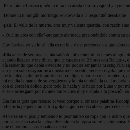
-Pero mírate Larissa quién lo diría tu casada con Lovegood y ayudando 
-Donde tu ni ningún mortifago se atrevería a ir-respondió desafiante
-¡Ah! El valle de la muerte, eres muy valiente querida, con razón eras 
-¿Qué quieres con ella?-pregunto alarmada presionándola contra su p
Hay Larissa yo ya lo sé, ella es mi hija y me pertenece así que dámela-
-Ella antes de ser tuya es mía salió de mi vientre tú no tienes ningún
cuando llegaste y me dijiste que te casarías en 2 horas con Bellatrix, 
día sabiendo que debía olvidarte y no podría ser jamás tu setig(N/a: 
a ti y tan solo resignarme a quedarme con este precioso regalo que me 
me inculco, solo me importo estar contigo, y por eso me arrepiento, po
mi residía la marca de su vergüenza y la mía también la cual todavía
con el corazón dolido ,pero todo lo hacía y lo hago por Luna y por má
él se a arriesgado por mi ante todos cosa muy distinta a tu posición en
Esa fue la gota que rebalso el vaso porque al oír esas palabras Rodolphu
reflejos la pequeña no sufrió golpe alguno en la cabeza, pero ella si 
Al verse en el piso y temiendo lo peor tanteo su ropa con la mano que
por salir de su casa la había olvidado en la repisa sobre la chimenea.
que el hombre a sus espaldas decía: