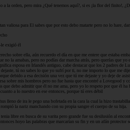
a la orden, pero mira ¿Qué tenemos aquí?, si es ¡la flor del finito!, ¿
tan valiosa para El sabes que por esto debo matarte pero no lo hare, dam
echo
le exigió él
 derecho sobre ella, aún recuerdo el día en que me entere que estaba emba
que no la amabas, pero no podías dar marcha atrás, pero querías que yo e
significa esposa en Irlandés antiguo, cabe destacar que los 2 padres de 
dejaste, tú no sabes lo que yo sufrí por ti, no me importo lo que me dij
rque debido a esa decisión una vez que tú me dejaste y yo deje de asist
 pesa sobre mis hombros pero no fue hasta que encontré a Lovegood y co
s que debo admitir que él no me ama, pero yo lo respeto por que él ha he
 cuanto a lo nuestro en ese entonces, porque tú eres débil
s lleno de ira le pego una bofetada en la cara la cual la hizo trastabilla
se rompió la nariz manchando con su propia sangre el cuerpo de su hija.
 tenia libre en busca de su varita pero grande fue su desilusión al enco
 Entonces hoyo las palabras que marcarían su fin y en un afán protector s