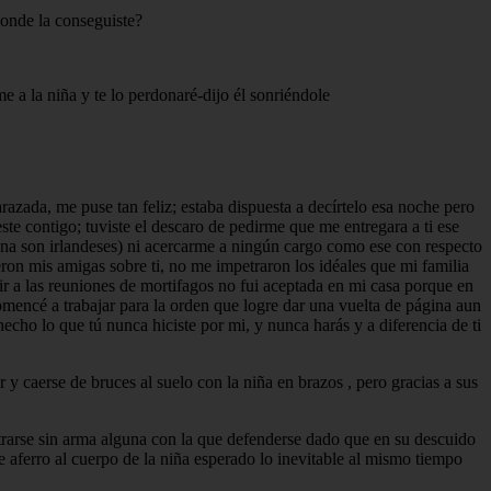
Donde la conseguiste?
e a la niña y te lo perdonaré-dijo él sonriéndole
razada, me puse tan feliz; estaba dispuesta a decírtelo esa noche pero
ste contigo; tuviste el descaro de pedirme que me entregara a ti ese
Luna son irlandeses) ni acercarme a ningún cargo como ese con respecto
eron mis amigas sobre ti, no me impetraron los idéales que mi familia
ir a las reuniones de mortifagos no fui aceptada en mi casa porque en
mencé a trabajar para la orden que logre dar una vuelta de página aun
cho lo que tú nunca hiciste por mi, y nunca harás y a diferencia de ti
r y caerse de bruces al suelo con la niña en brazos , pero gracias a sus
ntrarse sin arma alguna con la que defenderse dado que en su descuido
e aferro al cuerpo de la niña esperado lo inevitable al mismo tiempo