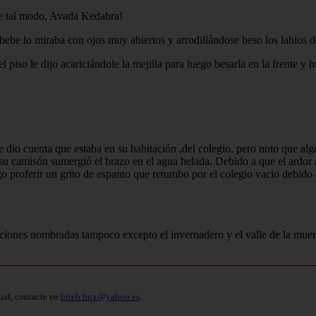
de tal modo, Avada Kedabra!
ebe lo miraba con ojos muy abiertos y arrodillándose beso los labios d
piso le dijo acariciándole la mejilla para luego besarla en la frente y 
 dio cuenta que estaba en su habitación ,del colegio, pero noto que algo
e su camisón sumergió el brazo en el agua helada. Debido a que el ardor
go proferir un grito de espanto que retumbo por el colegio vacio debid
aciones nombradas tampoco excepto el invernadero y el valle de la muert
ual, contacte en
bitelchux@yahoo.es
.