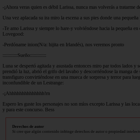
-¡Ahora veras quien es débil Larissa, nunca mas volverás a tratarme 
Una vez aplacada su ira miro la escena a sus pies donde una pequeña b
-Te amo Larissa y siempre lo hare-y volviéndose hacia la pequeña en el 
Lovegood:
-Perdóname inion(N/a: hijita en Irlandés), nos veremos pronto
::::::::::::Sueño:::::::::::::
Luna se despertó agitada y asustada entonces miro par todos lados y se
prendió la luz, abrió el grifo del lavabo y descorriéndose la manga d
transfiguro convirtiéndose en una mueca de sorpresa y terror para lue
inconfundible de un Lestrange:
-¡Ahhhhhhhhhhhhhh!rn
Espero les guste los personajes no son míos excepto Larissa y las loc
y para este concurso. Bess
Derechos de autor
Si cree que algún contenido infringe derechos de autor o propiedad intelect