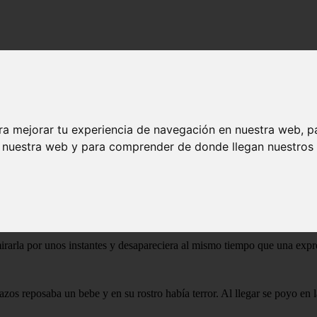
tter
arry Potter
ra mejorar tu experiencia de navegación en nuestra web, p
n nuestra web y para comprender de donde llegan nuestros v
 puede suceder. Y esa vez Luna estaba tan entretenida con sus amigos 
ntraban en el subconsciente de la gente y le develaban secretos mostrá
ejando el día mas mágico del año y dar rienda suelta a sus poderes pero
en Hogwarts y que no le gustaba desperdiciar su magia en bobadas dejan
Al llegar a su habitación se puso su pijama color azul cielo y se metió a
a para siempre.
irarla por unos instantes y desapareciera al mismo tiempo que una expre
s reposaba un bebe y en su rostro había terror. Al llegar se poyo en la p