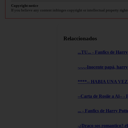
Copyright notice
If you believe any content infringes copyright or intellectual property right
Relaccionados
...TU... - Fanfics de Harry
-.-.-.-Inocente papá, harry
****-- HABIA UNA VEZ --
--Carta de Rosiie a Al-- -
... - Fanfics de Harry Pott
-¿Draco sos romantico?-él 