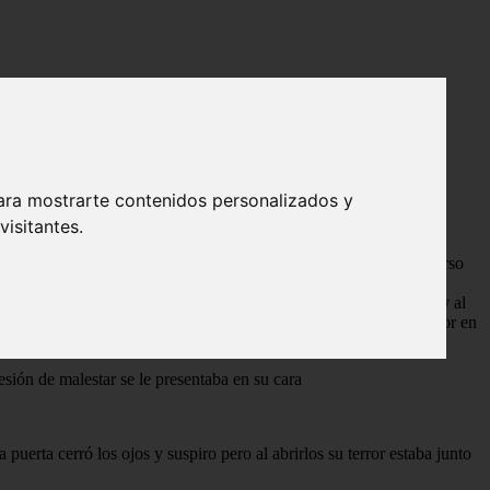
ara mostrarte contenidos personalizados y
isitantes.
que se olvido completamente de las advertencias de su padre con
ndole sus peores miedos Ese año como todos, los chicos del 7° curso
 por más que sus amigos insistieron en que los acompañara ella se
do sorprendidos a los Gryffindorianos de los cuales se despidió y al
 dormir no sin antes abrir la ventana debido a que hacía mucho calor en
sión de malestar se le presentaba en su cara
uerta cerró los ojos y suspiro pero al abrirlos su terror estaba junto