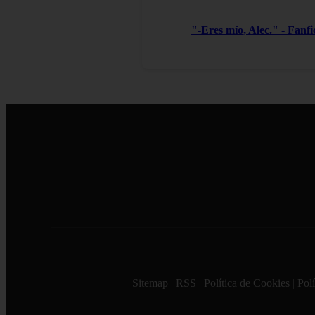
"-Eres mío, Alec." - Fanf
Sitemap
|
RSS
|
Política de Cookies
|
Polí