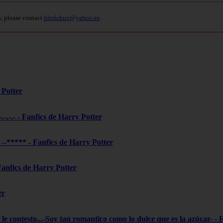
s, please contact
bitelchux@yahoo.es
.
 Potter
-.-.-.- - Fanfics de Harry Potter
***** - Fanfics de Harry Potter
 Fanfics de Harry Potter
er
le contesto...-Soy tan romantico como lo dulce que es la azúcar- - 