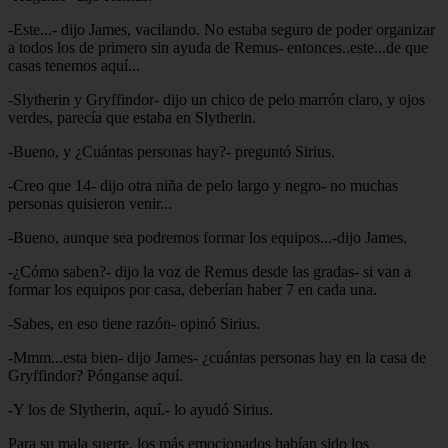
-Este...- dijo James, vacilando. No estaba seguro de poder organizar
a todos los de primero sin ayuda de Remus- entonces..este...de que
casas tenemos aquí...
-Slytherin y Gryffindor- dijo un chico de pelo marrón claro, y ojos
verdes, parecía que estaba en Slytherin.
-Bueno, y ¿Cuántas personas hay?- preguntó Sirius.
-Creo que 14- dijo otra niña de pelo largo y negro- no muchas
personas quisieron venir...
-Bueno, aunque sea podremos formar los equipos...-dijo James.
-¿Cómo saben?- dijo la voz de Remus desde las gradas- si van a
formar los equipos por casa, deberían haber 7 en cada una.
-Sabes, en eso tiene razón- opinó Sirius.
-Mmm...esta bien- dijo James- ¿cuántas personas hay en la casa de
Gryffindor? Pónganse aquí.
-Y los de Slytherin, aquí.- lo ayudó Sirius.
Para su mala suerte, los más emocionados habían sido los