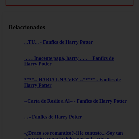
Relaccionados
...TU... - Fanfics de Harry Potter
-.-.-.-Inocente papá, harry-.-.-.- - Fanfics de
Harry Potter
****-- HABIA UNA VEZ --***** - Fanfics de
Harry Potter
--Carta de Rosiie a Al-- - Fanfics de Harry Potter
... - Fanfics de Harry Potter
-¿Draco sos romantico?-él le contesto...-Soy tan
romantico como lo dulce que es la azúcar- -