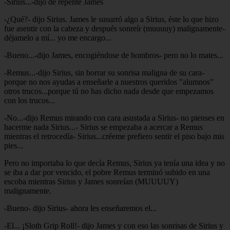
-Sirius...-dijo de repente James
-¿Qué?- dijo Sirius. James le susurró algo a Sirius, éste lo que hizo
fue asentir con la cabeza y después sonreír (muuuuy) malignamente-
déjamelo a mí... yo me encargo...
-Bueno...-dijo James, encogiéndose de hombros- pero no lo mates...
-Remus...-dijo Sirius, sin borrar su sonrisa maligna de su cara-
porque no nos ayudas a enseñarle a nuestros queridos "alumnos"
otros trucos...porque tú no has dicho nada desde que empezamos
con los trucos...
-No...-dijo Remus mirando con cara asustada a Sirius- no pienses en
hacerme nada Sirius...- Sirius se empezaba a acercar a Remus
mientras el retrocedía- Sirius...créeme prefiero sentir el piso bajo mis
pies...
Pero no importaba lo que decía Remus, Sirius ya tenía una idea y no
se iba a dar por vencido, el pobre Remus terminó subido en una
escoba mientras Sirius y James sonreían (MUUUUY)
malignamente.
-Bueno- dijo Sirius- ahora les enseñaremos el...
-El... ¡Sloth Grip Roll!- dijo James y con eso las sonrisas de Sirius y