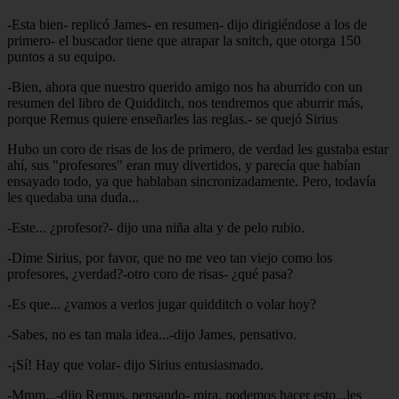
-Esta bien- replicó James- en resumen- dijo dirigiéndose a los de
primero- el buscador tiene que atrapar la snitch, que otorga 150
puntos a su equipo.
-Bien, ahora que nuestro querido amigo nos ha aburrido con un
resumen del libro de Quidditch, nos tendremos que aburrir más,
porque Remus quiere enseñarles las reglas.- se quejó Sirius
Hubo un coro de risas de los de primero, de verdad les gustaba estar
ahí, sus "profesores" eran muy divertidos, y parecía que habían
ensayado todo, ya que hablaban sincronizadamente. Pero, todavía
les quedaba una duda...
-Este... ¿profesor?- dijo una niña alta y de pelo rubio.
-Dime Sirius, por favor, que no me veo tan viejo como los
profesores, ¿verdad?-otro coro de risas- ¿qué pasa?
-Es que... ¿vamos a verlos jugar quidditch o volar hoy?
-Sabes, no es tan mala idea...-dijo James, pensativo.
-¡Sí! Hay que volar- dijo Sirius entusiasmado.
-Mmm...-dijo Remus, pensando- mira, podemos hacer esto...les