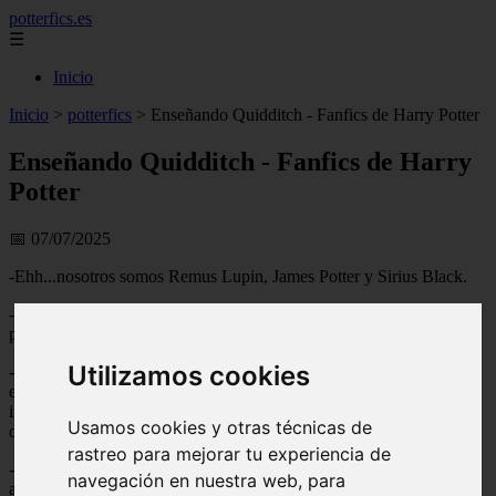
potterfics.es
☰
Inicio
Inicio
>
potterfics
>
Enseñando Quidditch - Fanfics de Harry Potter
Enseñando Quidditch - Fanfics de Harry
Potter
📅 07/07/2025
-Ehh...nosotros somos Remus Lupin, James Potter y Sirius Black.
-Sí, y estamos aquí, porque...a ver James ¿por qué estamos aquí
perdiendo nuestras horas libres?
Utilizamos cookies
-Oye, no es mi culpa que Madame Hooch me haya pedido que le
enseñe a los de primero a jugar Quidditch - dijo James con una cara
inocente- yo solo le pregunté si podía traer a algunos amigos y me
Usamos cookies y otras técnicas de
dijo que sí. Además, me tenía que vengar de lo que hicieron.
rastreo para mejorar tu experiencia de
-Pero, si nosotros no te hicimos nada- dijo Sirius con cara de perrito
navegación en nuestra web, para
abandonado.