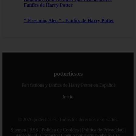
Fanfics de Harry Potter
"-Eres mío, Alec." - Fanfics de Harry Potter
potterfics.es
Fan fictions y fanfics de Harry Potter en Español
Inicio
© 2026 potterfics.es. Todos los derechos reservados.
Sitemap
|
RSS
|
Política de Cookies
|
Política de Privacidad
|
Aviso legal
|
Contacto
|
Creado por 0lemiswebs SEO y