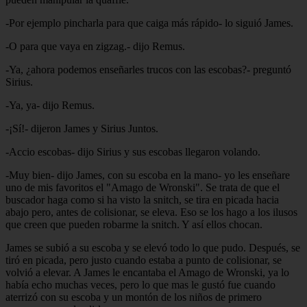
-Por ejemplo pincharla para que caiga más rápido- lo siguió James.
-O para que vaya en zigzag.- dijo Remus.
-Ya, ¿ahora podemos enseñarles trucos con las escobas?- preguntó
Sirius.
-Ya, ya- dijo Remus.
-¡Sí!- dijeron James y Sirius Juntos.
-Accio escobas- dijo Sirius y sus escobas llegaron volando.
-Muy bien- dijo James, con su escoba en la mano- yo les enseñare
uno de mis favoritos el "Amago de Wronski". Se trata de que el
buscador haga como si ha visto la snitch, se tira en picada hacia
abajo pero, antes de colisionar, se eleva. Eso se los hago a los ilusos
que creen que pueden robarme la snitch. Y así ellos chocan.
James se subió a su escoba y se elevó todo lo que pudo. Después, se
tiró en picada, pero justo cuando estaba a punto de colisionar, se
volvió a elevar. A James le encantaba el Amago de Wronski, ya lo
había echo muchas veces, pero lo que mas le gustó fue cuando
aterrizó con su escoba y un montón de los niños de primero