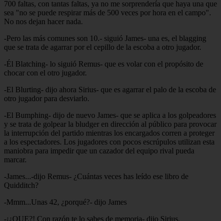
700 faltas, con tantas faltas, ya no me sorprendería que haya una que
sea "no se puede respirar más de 500 veces por hora en el campo".
No nos dejan hacer nada.
-Pero las más comunes son 10.- siguió James- una es, el blagging
que se trata de agarrar por el cepillo de la escoba a otro jugador.
-Él Blatching- lo siguió Remus- que es volar con el propósito de
chocar con el otro jugador.
-El Blurting- dijo ahora Sirius- que es agarrar el palo de la escoba de
otro jugador para desviarlo.
-El Bumphing- dijo de nuevo James- que se aplica a los golpeadores
y se trata de golpear la bludger en dirección al público para provocar
la interrupción del partido mientras los encargados corren a proteger
a los espectadores. Los jugadores con pocos escrúpulos utilizan esta
maniobra para impedir que un cazador del equipo rival pueda
marcar.
-James...-dijo Remus- ¿Cuántas veces has leído ese libro de
Quidditch?
-Mmm...Unas 42, ¿porqué?- dijo James
-¡¿QUE?! Con razón te lo sabes de memoria- dijo Sirius,