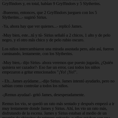
Gryffindors y, en total, habían 9 Gryffindors y 5 Slytherins.
-Bueeeno, entonces, que 2 Gryffindors jueguen con los 5
Slytherins...- sugirió Sirius.
-Ya, ahora hay que ver quienes...- replicó James.
-Muy bien, este...tú y tú- Sirius señaló a 2 chicos, 1 alto y de pelo
negro, y el otro más chico y de pelo rubio oscuro.
Los niños intercambiaron una mirada asustada pero, aún así, fueron
caminando, lentamente, con los Slytherins.
-Muy bien,- dijo Sirius- ahora veremos que puesto jugarán, ¿Quién
quisiera ser cazador?- Eso fue un error, casi todos los niños
empezaron a gritar emocionados "¡Yo! ¡Yo!".
- Eh...James ayúdame...-dijo Sirius. James intentó ayudarlo, pero no
sabían como controlar a todos los niños.
-¡Remus ayudaa!- gritó James, desesperadamente.
Remus los vio, se quedó un rato más sentado y después empezó a ir
muy lentamente donde James y Sirius. Ahí, los vio un rato más,
disfrutando de la escena. James y Sirius estaban al medio de un
montón de chiquitos de primero gritando, y ellos estaban con una