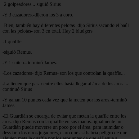
-2 golpeadores...-siguió Sirius
-Y 3 cazadores.-dijeron los 3 a coro.
-Bien, también hay diferentes pelotas- dijo Sirius sacando el baúl
con las pelotas- son 3 en total. Hay 2 bludgers
-1 quaffle
-siguió Remus.
-Y 1 snitch.- terminó James.
-Los cazadores- dijo Remus- son los que controlan la quaffle...
-La tienen que pasar entre ellos hasta llegar al área de los aros...-
continuó Sirius
-Y ganan 10 puntos cada vez que la meten por los aros.-terminó
James.
-El Guardián se encarga de evitar que metan la quaffle entre los
aros- dijo Remus con la quaffle en sus manos- igualmente un
Guardián puede moverse un poco por el área, para intimidar o
desviar a los otros jugadores, claro que así habría peligro de que
alguien meta la quaffle por los aros antes de que el llegue a