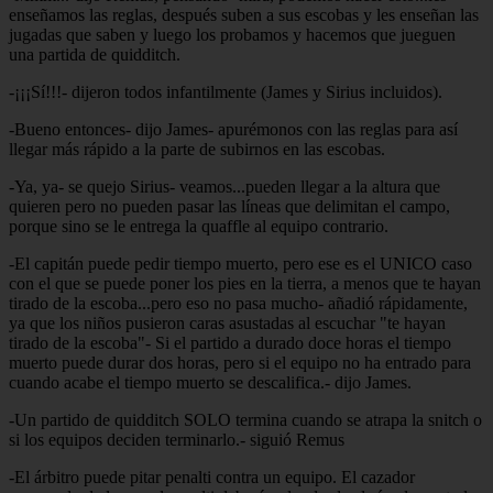
enseñamos las reglas, después suben a sus escobas y les enseñan las
jugadas que saben y luego los probamos y hacemos que jueguen
una partida de quidditch.
-¡¡¡Sí!!!- dijeron todos infantilmente (James y Sirius incluidos).
-Bueno entonces- dijo James- apurémonos con las reglas para así
llegar más rápido a la parte de subirnos en las escobas.
-Ya, ya- se quejo Sirius- veamos...pueden llegar a la altura que
quieren pero no pueden pasar las líneas que delimitan el campo,
porque sino se le entrega la quaffle al equipo contrario.
-El capitán puede pedir tiempo muerto, pero ese es el UNICO caso
con el que se puede poner los pies en la tierra, a menos que te hayan
tirado de la escoba...pero eso no pasa mucho- añadió rápidamente,
ya que los niños pusieron caras asustadas al escuchar "te hayan
tirado de la escoba"- Si el partido a durado doce horas el tiempo
muerto puede durar dos horas, pero si el equipo no ha entrado para
cuando acabe el tiempo muerto se descalifica.- dijo James.
-Un partido de quidditch SOLO termina cuando se atrapa la snitch o
si los equipos deciden terminarlo.- siguió Remus
-El árbitro puede pitar penalti contra un equipo. El cazador