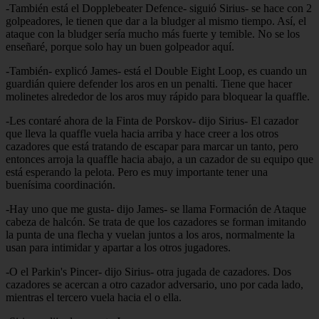
-También está el Dopplebeater Defence- siguió Sirius- se hace con 2
golpeadores, le tienen que dar a la bludger al mismo tiempo. Así, el
ataque con la bludger sería mucho más fuerte y temible. No se los
enseñaré, porque solo hay un buen golpeador aquí.
-También- explicó James- está el Double Eight Loop, es cuando un
guardián quiere defender los aros en un penalti. Tiene que hacer
molinetes alrededor de los aros muy rápido para bloquear la quaffle.
-Les contaré ahora de la Finta de Porskov- dijo Sirius- El cazador
que lleva la quaffle vuela hacia arriba y hace creer a los otros
cazadores que está tratando de escapar para marcar un tanto, pero
entonces arroja la quaffle hacia abajo, a un cazador de su equipo que
está esperando la pelota. Pero es muy importante tener una
buenísima coordinación.
-Hay uno que me gusta- dijo James- se llama Formación de Ataque
cabeza de halcón. Se trata de que los cazadores se forman imitando
la punta de una flecha y vuelan juntos a los aros, normalmente la
usan para intimidar y apartar a los otros jugadores.
-O el Parkin's Pincer- dijo Sirius- otra jugada de cazadores. Dos
cazadores se acercan a otro cazador adversario, uno por cada lado,
mientras el tercero vuela hacia el o ella.