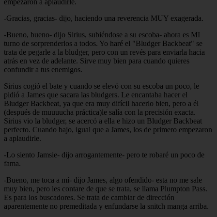
empezaron a aplaudirle.
-Gracias, gracias- dijo, haciendo una reverencia MUY exagerada.
-Bueno, bueno- dijo Sirius, subiéndose a su escoba- ahora es MI
turno de sorprenderlos a todos. Yo haré el "Bludger Backbeat" se
trata de pegarle a la bludger, pero con un revés para enviarla hacia
atrás en vez de adelante. Sirve muy bien para cuando quieres
confundir a tus enemigos.
Sirius cogió el bate y cuando se elevó con su escoba un poco, le
pidió a James que sacara las bludgers. Le encantaba hacer el
Bludger Backbeat, ya que era muy difícil hacerlo bien, pero a él
(después de muuuucha práctica)le salía con la precisión exacta.
Sirius vio la bludger, se acercó a ella e hizo un Bludger Backbeat
perfecto. Cuando bajo, igual que a James, los de primero empezaron
a aplaudirle.
-Lo siento Jamsie- dijo arrogantemente- pero te robaré un poco de
fama.
-Bueno, me toca a mí- dijo James, algo ofendido- esta no me sale
muy bien, pero les contare de que se trata, se llama Plumpton Pass.
Es para los buscadores. Se trata de cambiar de dirección
aparentemente no premeditada y enfundarse la snitch manga arriba.