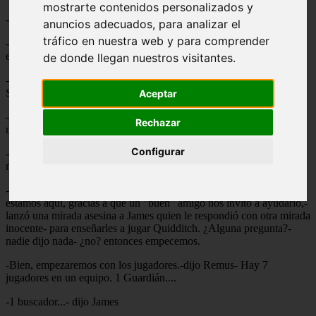
mostrarte contenidos personalizados y
-Sí, tiene razón...
anuncios adecuados, para analizar el
tráfico en nuestra web y para comprender
-¡No lo puedo creer!- lo interrumpió James, sorprendido- ¿Remus,
estás de acuerdo con Sirius?
de donde llegan nuestros visitantes.
-YO no hice nada, ¡él me obligó!- terminó Remus, señalando a
Sirius- Yo no quería ir a espiarte, mientras estabas con Lily.
Aceptar
-¿Yo?- dijo Sirius con una cara de sorprendido que no engañaba a
Rechazar
nadie- vamos, no mientas, Moony....
Configurar
-Bueno.....-dijo Remus con cara de "y que mas puedo hacer?"-
mejor empecemos a enseñarles a jugar.
-Esta bien- dijo Sirius dirigiéndose a los alumnos- como ya saben
estamos aquí, gracias a que un "buen" amigo nos invitó a ayudarlo,-
lanzó una mirada asesina a James quien le respondió con otra mirada
inocente- para enseñarles a jugar Quidditch. ¿Alguna pregunta?-
nadie dijo nada- ¿no? entonces empecemos.
-Bien, empezaremos con los jugadores.-dijo Remus- Hay 7
jugadores en un equipo. 1 Guardián....
-1 buscador...- dijo James