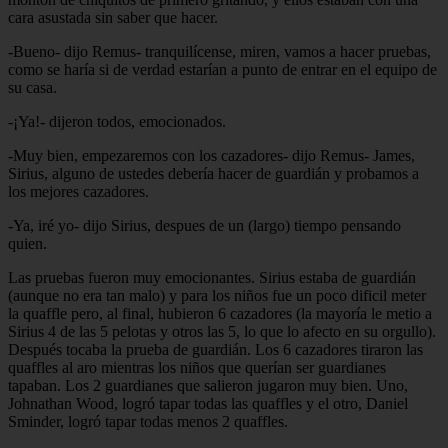
cara asustada sin saber que hacer.
-Bueno- dijo Remus- tranquilícense, miren, vamos a hacer pruebas,
como se haría si de verdad estarían a punto de entrar en el equipo de
su casa.
-¡Ya!- dijeron todos, emocionados.
-Muy bien, empezaremos con los cazadores- dijo Remus- James,
Sirius, alguno de ustedes debería hacer de guardián y probamos a
los mejores cazadores.
-Ya, iré yo- dijo Sirius, despues de un (largo) tiempo pensando
quien.
Las pruebas fueron muy emocionantes. Sirius estaba de guardián
(aunque no era tan malo) y para los niños fue un poco dificil meter
la quaffle pero, al final, hubieron 6 cazadores (la mayoría le metio a
Sirius 4 de las 5 pelotas y otros las 5, lo que lo afecto en su orgullo).
Después tocaba la prueba de guardián. Los 6 cazadores tiraron las
quaffles al aro mientras los niños que querían ser guardianes
tapaban. Los 2 guardianes que salieron jugaron muy bien. Uno,
Johnathan Wood, logró tapar todas las quaffles y el otro, Daniel
Sminder, logró tapar todas menos 2 quaffles.