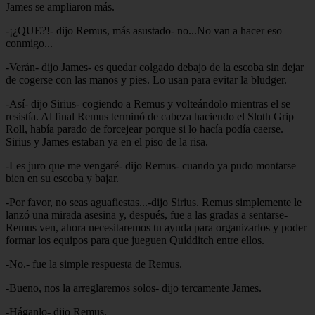
James se ampliaron más.
-¡¿QUE?!- dijo Remus, más asustado- no...No van a hacer eso
conmigo...
-Verán- dijo James- es quedar colgado debajo de la escoba sin dejar
de cogerse con las manos y pies. Lo usan para evitar la bludger.
-Así- dijo Sirius- cogiendo a Remus y volteándolo mientras el se
resistía. Al final Remus terminó de cabeza haciendo el Sloth Grip
Roll, había parado de forcejear porque si lo hacía podía caerse.
Sirius y James estaban ya en el piso de la risa.
-Les juro que me vengaré- dijo Remus- cuando ya pudo montarse
bien en su escoba y bajar.
-Por favor, no seas aguafiestas...-dijo Sirius. Remus simplemente le
lanzó una mirada asesina y, después, fue a las gradas a sentarse-
Remus ven, ahora necesitaremos tu ayuda para organizarlos y poder
formar los equipos para que jueguen Quidditch entre ellos.
-No.- fue la simple respuesta de Remus.
-Bueno, nos la arreglaremos solos- dijo tercamente James.
-Háganlo- dijo Remus.