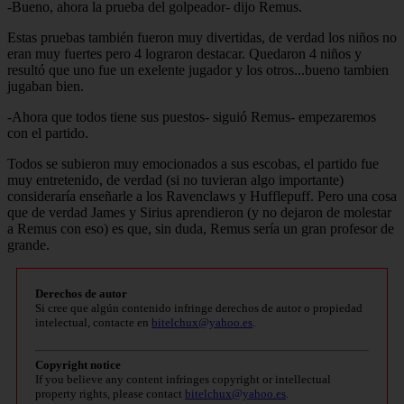
-Bueno, ahora la prueba del golpeador- dijo Remus.
Estas pruebas también fueron muy divertidas, de verdad los niños no
eran muy fuertes pero 4 lograron destacar. Quedaron 4 niños y
resultó que uno fue un exelente jugador y los otros...bueno tambien
jugaban bien.
-Ahora que todos tiene sus puestos- siguió Remus- empezaremos
con el partido.
Todos se subieron muy emocionados a sus escobas, el partido fue
muy entretenido, de verdad (si no tuvieran algo importante)
consideraría enseñarle a los Ravenclaws y Hufflepuff. Pero una cosa
que de verdad James y Sirius aprendieron (y no dejaron de molestar
a Remus con eso) es que, sin duda, Remus sería un gran profesor de
grande.
Derechos de autor
Si cree que algún contenido infringe derechos de autor o propiedad
intelectual, contacte en
bitelchux@yahoo.es
.
Copyright notice
If you believe any content infringes copyright or intellectual
property rights, please contact
bitelchux@yahoo.es
.