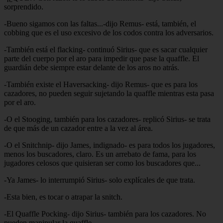
sorprendido.
-Bueno sigamos con las faltas...-dijo Remus- está, también, el
cobbing que es el uso excesivo de los codos contra los adversarios.
-También está el flacking- continuó Sirius- que es sacar cualquier
parte del cuerpo por el aro para impedir que pase la quaffle. El
guardián debe siempre estar delante de los aros no atrás.
-También existe el Haversacking- dijo Remus- que es para los
cazadores, no pueden seguir sujetando la quaffle mientras esta pasa
por el aro.
-O el Stooging, también para los cazadores- replicó Sirius- se trata
de que más de un cazador entre a la vez al área.
-O el Snitchnip- dijo James, indignado- es para todos los jugadores,
menos los buscadores, claro. Es un arrebato de fama, para los
jugadores celosos que quisieran ser como los buscadores que...
-Ya James- lo interrumpió Sirius- solo explícales de que trata.
-Esta bien, es tocar o atrapar la snitch.
-El Quaffle Pocking- dijo Sirius- también para los cazadores. No
pueden manipular la quaffle.