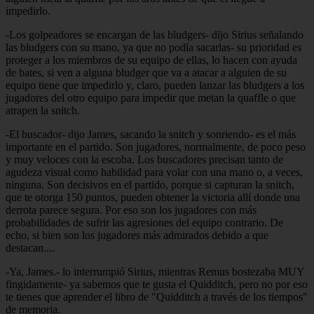
impedirlo.
-Los golpeadores se encargan de las bludgers- dijo Sirius señalando
las bludgers con su mano, ya que no podía sacarlas- su prioridad es
proteger a los miembros de su equipo de ellas, lo hacen con ayuda
de bates, si ven a alguna bludger que va a atacar a alguien de su
equipo tiene que impedirlo y, claro, pueden lanzar las bludgers a los
jugadores del otro equipo para impedir que metan la quaffle o que
atrapen la snitch.
-El buscador- dijo James, sacando la snitch y sonriendo- es el más
importante en el partido. Son jugadores, normalmente, de poco peso
y muy veloces con la escoba. Los buscadores precisan tanto de
agudeza visual como habilidad para volar con una mano o, a veces,
ninguna. Son decisivos en el partido, porque si capturan la snitch,
que te otorga 150 puntos, pueden obtener la victoria allí donde una
derrota parece segura. Por eso son los jugadores con más
probabilidades de sufrir las agresiones del equipo contrario. De
echo, si bien son los jugadores más admirados debido a que
destacan....
-Ya, James.- lo interrumpió Sirius, mientras Remus bostezaba MUY
fingidamente- ya sabemos que te gusta el Quidditch, pero no por eso
te tienes que aprender el libro de "Quidditch a través de los tiempos"
de memoria.