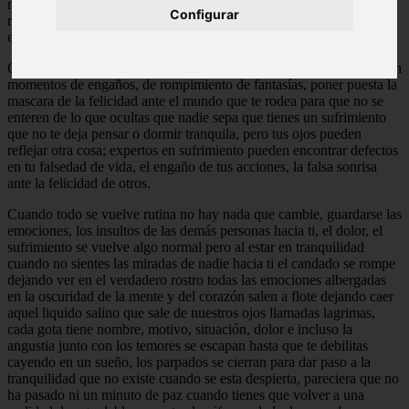
no te ayuda mucho pero es tu mejor amiga al ocultar tus lagrimas el
Configurar
rompimiento de tu corazón y el desmoronamiento de lo que fue la
esperanza de vivir.
Crear una barrera alrededor del corazón es lo primero que se hace en
momentos de engaños, de rompimiento de fantasías, poner puesta la
mascara de la felicidad ante el mundo que te rodea para que no se
enteren de lo que ocultas que nadie sepa que tienes un sufrimiento
que no te deja pensar o dormir tranquila, pero tus ojos pueden
reflejar otra cosa; expertos en sufrimiento pueden encontrar defectos
en tu falsedad de vida, el engaño de tus acciones, la falsa sonrisa
ante la felicidad de otros.
Cuando todo se vuelve rutina no hay nada que cambie, guardarse las
emociones, los insultos de las demás personas hacia ti, el dolor, el
sufrimiento se vuelve algo normal pero al estar en tranquilidad
cuando no sientes las miradas de nadie hacia ti el candado se rompe
dejando ver en el verdadero rostro todas las emociones albergadas
en la oscuridad de la mente y del corazón salen a flote dejando caer
aquel liquido salino que sale de nuestros ojos llamadas lagrimas,
cada gota tiene nombre, motivo, situación, dolor e incluso la
angustia junto con los temores se escapan hasta que te debilitas
cayendo en un sueño, los parpados se cierran para dar paso a la
tranquilidad que no existe cuando se esta despierta, pareciera que no
ha pasado ni un minuto de paz cuando tienes que volver a una