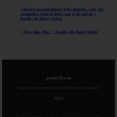
-¿Draco sos romantico?-él le contesto...-Soy tan
romantico como lo dulce que es la azúcar- -
Fanfics de Harry Potter
"-Eres mío, Alec." - Fanfics de Harry Potter
potterfics.es
Fan fictions y fanfics de Harry Potter en Español
Inicio