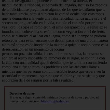
realidad desagradable, ponerte el uniforme de la dureza, el
maquillaje de la falsedad, el peinado del engaño, incluso los zapatos
de la felicidad; se preguntaran algunos de los que te dañaron que te
hace tanta gracia, pero si supieran la verdad oculta bajo esas ropas
que le demuestra a la gente una falsa felicidad; nunca nadie sabrá el
secreto mejor guardado en la vida, cuando el corazón por primera
vez lloro, los ojos se rompieron, el alma desapareció y la sensatez se
inundo, toda coherencia se esfumo como vegetación en el desierto,
como se disuelve el azúcar en el agua, como si el tiempo se pudiera
retroceder para evitar sucesos que debían pasar de una u otra manera
tanto así como es de inevitable la muerte a quien le toca o como es la
desesperación en un momento de locura
pero es un pozo sin salida, la costumbre no se quita, la mascara se
adhiere al rostro imposible de remover de su lugar, se continua con
la vida con una realidad que te debilita, que te termina consumiendo
como leña al fuego pues los problemas son las ardientes llamas
mientras que las personas son un inestable tronco que espera ver la
oscuridad eternamente, esperar a que el dolor ya no se sienta y que
el corazón deje de sangrar por la falsa realidad.
Derechos de autor
Si cree que algún contenido infringe derechos de autor o propiedad
intelectual, contacte en
bitelchux@yahoo.es
.