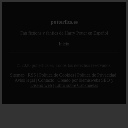
potterfics.es
Fan fictions y fanfics de Harry Potter en Español
Inicio
© 2026 potterfics.es. Todos los derechos reservados.
Sitemap
|
RSS
|
Política de Cookies
|
Política de Privacidad
|
Aviso legal
|
Contacto
|
Creado por 0lemiswebs SEO y
Diseño web
|
Libro sobre Cabañuelas