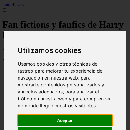
potterfics.es
☰
Fan fictions y fanfics de Harry
Potter en Español
Utilizamos cookies
Fan fictions y fanfics de Harry Potter en Español
Mostrando 1 - 24 de 3915 artículos
Usamos cookies y otras técnicas de
rastreo para mejorar tu experiencia de
navegación en nuestra web, para
mostrarte contenidos personalizados y
anuncios adecuados, para analizar el
tráfico en nuestra web y para comprender
❮
❯
Otra vez - Potterfics, tu versión de la historia
de donde llegan nuestros visitantes.
Aceptar