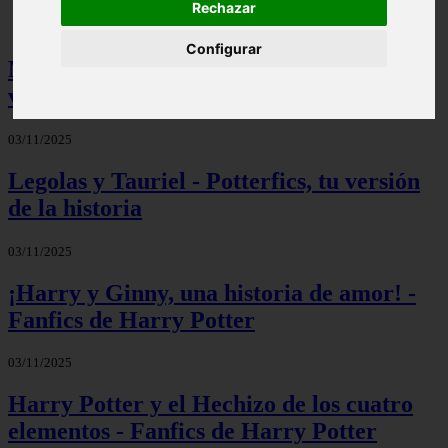
Rechazar
Configurar
Mis palabras favoritas - Potterfics, tu
versión de la historia
03/11/2025
Legolas y Tauriel - Potterfics, tu versión
de la historia
03/11/2025
¡Harry y Ginny, una historia de amor! -
Fanfics de Harry Potter
03/11/2025
Harry Potter y el Hechizo de los cuatro
elementos - Fanfics de Harry Potter