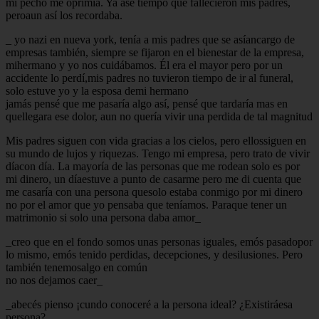
mi pecho me oprimía. Ya ase tiempo que fallecieron mis padres,
peroaun así los recordaba.
_ yo nazi en nueva york, tenía a mis padres que se asíancargo de
empresas también, siempre se fijaron en el bienestar de la empresa,
mihermano y yo nos cuidábamos. Él era el mayor pero por un
accidente lo perdí,mis padres no tuvieron tiempo de ir al funeral,
solo estuve yo y la esposa demi hermano
jamás pensé que me pasaría algo así, pensé que tardaría mas en
quellegara ese dolor, aun no quería vivir una perdida de tal magnitud
Mis padres siguen con vida gracias a los cielos, pero ellossiguen en
su mundo de lujos y riquezas. Tengo mi empresa, pero trato de vivir
díacon día. La mayoría de las personas que me rodean solo es por
mi dinero, un díaestuve a punto de casarme pero me di cuenta que
me casaría con una persona quesolo estaba conmigo por mi dinero
no por el amor que yo pensaba que teníamos. Paraque tener un
matrimonio si solo una persona daba amor_
_creo que en el fondo somos unas personas iguales, emós pasadopor
lo mismo, emós tenido perdidas, decepciones, y desilusiones. Pero
también tenemosalgo en común
no nos dejamos caer_
_abecés pienso ¡cundo conoceré a la persona ideal? ¿Existiráesa
persona?_