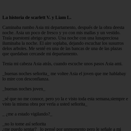
La historia de scarlett V. y Liam L.
Caminaba rumbo Asia mi departamento, después de la obra deesta
noche. Asia un poco de fresco y yo con mis mallas y un vestido.
Traía puestomi abrigo grueso. Una noche con una lunapreciosa
iluminaba la noche. El aire soplaba, dejando escuchar los susurros
delos arboles. Me senté en una de las bancas de una de las plazas
que quedaban cercasde mi departamento.
Tenia mi cabeza Asia atrás, cuando escuche unos pasos Asia ami.
_buenas noches señorita_ me voltee Asia el joven que me hablabay
lo mire con desconfianza.
_buenas noches joven_
_sé que no me conoce, pero yo la e visto toda esta semana,siempre e
visto la misma obra por verla a usted señorita_
_ ¿me a estado vigilando?_
_no lo tome así señorita
¿me puedo sentar?_ lo pensé por unmomento pero le señale a mi