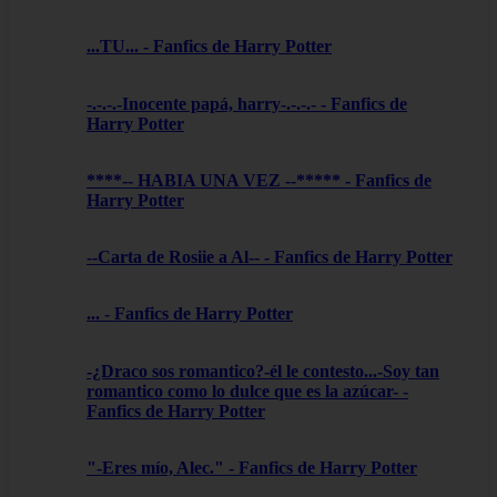
...TU... - Fanfics de Harry Potter
-.-.-.-Inocente papá, harry-.-.-.- - Fanfics de
Harry Potter
****-- HABIA UNA VEZ --***** - Fanfics de
Harry Potter
--Carta de Rosiie a Al-- - Fanfics de Harry Potter
... - Fanfics de Harry Potter
-¿Draco sos romantico?-él le contesto...-Soy tan
romantico como lo dulce que es la azúcar- -
Fanfics de Harry Potter
"-Eres mío, Alec." - Fanfics de Harry Potter