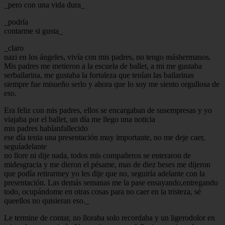
_pero con una vida dura_
_podría
contarme si gusta_
_claro
nazi en los ángeles, vivía con mis padres, no tengo máshermanos.
Mis padres me metieron a la escuela de ballet, a mi me gustaba
serbailarina, me gustaba la fortaleza que tenían las bailarinas
siempre fue misueño serlo y ahora que lo soy me siento orgullosa de
eso.
Era feliz con mis padres, ellos se encargaban de susempresas y yo
viajaba por el ballet, un día me llego una noticia
mis padres habíanfallecido
ese día tenia una presentación muy importante, no me deje caer,
seguíadelante
no llore ni dije nada, todos mis compañeros se enteraron de
midesgracia y me dieron el pésame, mas de diez beses me dijeron
que podía retirarmey yo les dije que no, seguiría adelante con la
presentación. Las demás semanas me la pase ensayando,entregando
todo, ocupándome en otras cosas para no caer en la tristeza, sé
queellos no quisieran eso._
Le termine de contar, no lloraba solo recordaba y un ligerodolor en