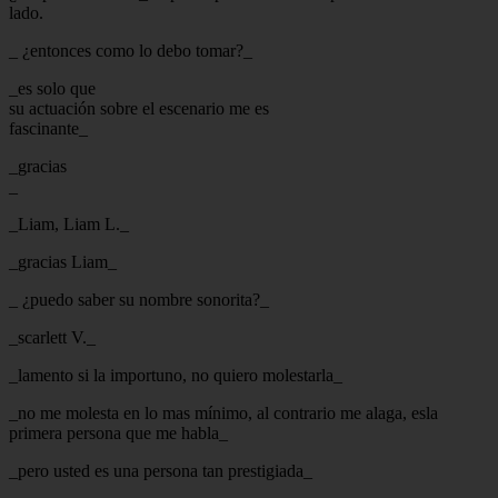
lado.
_ ¿entonces como lo debo tomar?_
_es solo que
su actuación sobre el escenario me es
fascinante_
_gracias
_
_Liam, Liam L._
_gracias Liam_
_ ¿puedo saber su nombre sonorita?_
_scarlett V._
_lamento si la importuno, no quiero molestarla_
_no me molesta en lo mas mínimo, al contrario me alaga, esla
primera persona que me habla_
_pero usted es una persona tan prestigiada_