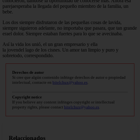
conocieron, dándose la oportunidad de conocerse mas. Ahora esa
parejaesperaba la llegada del pequeño miembro de la familia, un
bebe.
Los dos siempre disfrutaron de las pequeñas cosas de lavida,
siempre siguieron adelante, no importaba que pasara, que tan grande
erael dolor. Siempre estaban fuertes para lo que se avecinaba.
Así la vida los unió, el un gran empresario y ella
la jovendel lago de los cisnes. Un amor tan limpio y puro y
sobretodo, correspondido.
Derechos de autor
Si cree que algún contenido infringe derechos de autor o propiedad
intelectual, contacte en
bitelchux@yahoo.es
.
Copyright notice
If you believe any content infringes copyright or intellectual
property rights, please contact
bitelchux@yahoo.es
.
Relaccionados