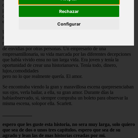
delicadas pero fuertes piernas la sosteníanen puntillas, era una
profesional. Sus suaves movimientos de manos creandoformas, su
Rechazar
cuerpo expresando muchas y nada de palabras. Una obra muda con
el lenguajeescrito en el cuerpo de cada bailarín.
Configurar
Un chico sentado en una de las butacas del teatro la
mirabaembelesado, sus ojos brillaban como si estuviera viendo lo
más hermoso de estavida, Liam L. El chico tenía una vidaalgo llena
de envidias por otras personas. Un empresario de una
empresamillonaria, su vida marcada por las diferentes decepciones
que había vivido ensu no tan larga vida. Era joven y tenía la
oportunidad de crear una historianueva. Tenía todo, dinero,
lujos,comodidades
pero no lo que realmente quería. El amor.
Se encontraba viendo la gran y maravillosa escena quepresenciaban
sus ojos, verla bailar, a ella, su gran amor. Durante días la
habíaobservado, si, siempre compraba un boleto para observar la
misma escena, solopor ella. Scarlett.
____________
espero que les guste esta historia, no sera muy larga, solo quiero
que sea de dos o unos tres capítulos. espero que sea de su
agrado y lean las de mas historias creadas por mi.