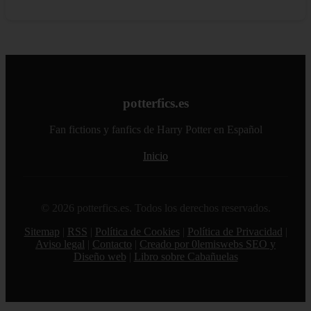
potterfics.es
Fan fictions y fanfics de Harry Potter en Español
Inicio
© 2026 potterfics.es. Todos los derechos reservados.
Sitemap
|
RSS
|
Política de Cookies
|
Política de Privacidad
|
Aviso legal
|
Contacto
|
Creado por 0lemiswebs SEO y
Diseño web
|
Libro sobre Cabañuelas