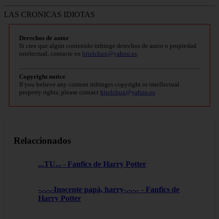
LAS CRONICAS IDIOTAS
Derechos de autor
Si cree que algún contenido infringe derechos de autor o propiedad
intelectual, contacte en
bitelchux@yahoo.es
.
Copyright notice
If you believe any content infringes copyright or intellectual
property rights, please contact
bitelchux@yahoo.es
.
Relaccionados
...TU... - Fanfics de Harry Potter
-.-.-.-Inocente papá, harry-.-.-.- - Fanfics de
Harry Potter