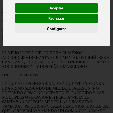
WALDO'SMR PARA SUS OOMPAH-LOOMPAHS,
Aceptar
MIENTRAS QUE LA CASA DE ESTE ERA DE CHOCOLATE
SUIZO IMPORTADO.
Rechazar
UN BUEN DIA, ALARIC SALTZMAN INVITÓ A LOS 4
AMIGOS IDIOTAS AL EXCLUSIVO CLUB: ALARIC'S
Configurar
DESVAN. BAILARON, BEBIERON Y SE DROGARON
HASTA QUE LOS SACARON DEL CLUB POR
ESCANDALOZOS Y SE FUERON A SEGUIR LA FIESTA AL
VADO QUE ESTABA AL LADO DE LA MANSION WONKA.
EL VIEJO IDIOTA JEB, QUE ERA EL MENOS
ALCOHOLIZADO HASTA EL MOMENTO, DECIDIÓ IRSE A
CASA, ASI QUE LLAMÓ UN TAXI CONDUCIDO POR "THE
ROCK JONHSON" Y DOS NIÑOS MARCIANOS.
UN IDIOTA MENOS.
LO QUE ELLOS NO SABIAN, ERA QUE WILLY WONKA
ERA PRIMO SEGUNDO DE MICHAEL JACKSON (NO
ENTIENDO COMO NO NOTARON EL PARECIDO Y LAS
MULTIPLES OPERACIONES) PERO A WILLY LE
GUSTABAN ESPECIALMENTE LAS NIÑAS SEMI-
VAMPIRAS, PSIQUICAS Y CAZA DEMONIOS IDIOTAS; ASI
QUE APROVECHO Y MANDO UN COMANDO ARMADO