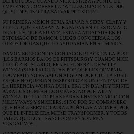
DEFECTUOSA. CUANDO NICK ESTABA A PUNTO DE
EMPEZAR A COMERSE LA "W" LLEGÓ JACK Y LE DIJÓ
QU SU DESTINO ERA SALVAR PITTSBURG.
SU PRIMERA MISION SERIA SALVAR A SIBBY, CLARY Y
ELENA, QUE ESTABAN ATRAPADAS EN EL ESTOMAGO
DE VICKY, QUE A SU VEZ, ESTABA ATRAPADA EN EL
ESTOMAGO DE DAMON. LUEGO CONOCERIA A LOS
OTROS IDIOTAS QUE LO AYUDARIAN EN SU MISION.
DAMON SE ESCONDIA CON JACOB BLACK EN LA PUSH
(LOS BARRIOS BAJOS DE PITTSBURG) Y CUANDO NICK
LLEGÓ A BUSCARLO, ERA EL FUNERAL DE WILLY
WONKA (SI SE PREGUNTAN POR QUE LOS OOMPAH-
LOOMPAHS NO PAGARON ALGO MEJOR QUE LA PUSH,
ES QUE NO QUERIAN DESPERDICIAR UN CENTAVO DE
LA HERENCIA WONKA DUH!). ERA UN DIA MUY TRISTE
PARA LOS OOMPAH-LOOMPAHS, NO POR WILLY
WONKA, DE HECHO PLANEABAN ENVENENARLO CON
MILKY WAYS Y SNICKERS, SI NO POR SU COMPAÑERO
QUE HABIA SERVIDO PARA APUÑALAR A WONKA, POR
QUE EL INFELIZ ERA MITAD TRANSFORMER, Y TODOS
SABEN QUE LOS TRANSFORMERS SON MUY
VENGATIVOS...
¿LLEGO NICK A VER A DAMON?¿NO FUE ASESINADO