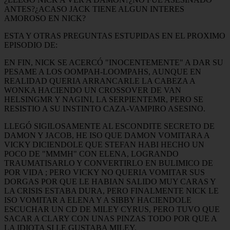
ANTES?¿ACASO JACK TIENE ALGUN INTERES
AMOROSO EN NICK?
ESTA Y OTRAS PREGUNTAS ESTUPIDAS EN EL PROXIMO
EPISODIO DE:
EN FIN, NICK SE ACERCÓ "INOCENTEMENTE" A DAR SU
PESAME A LOS OOMPAH-LOOMPAHS, AUNQUE EN
REALIDAD QUERIA ARRANCARLE LA CABEZA A
WONKA HACIENDO UN CROSSOVER DE VAN
HELSINGMR Y NAGINI, LA SERPIENTEMR, PERO SE
RESISTIO A SU INSTINTO CAZA-VAMPIRO ASESINO.
LLEGÓ SIGILOSAMENTE AL ESCONDITE SECRETO DE
DAMON Y JACOB, HE ISO QUE DAMON VOMITARA A
VICKY DICIENDOLE QUE STEFAN HABI HECHO UN
POCO DE "MMMH" CON ELENA, LOGRANDO
TRAUMATISARLO Y CONVERTIRLO EN BULIMICO DE
POR VIDA ; PERO VICKY NO QUERIA VOMITAR SUS
DORGAS POR QUE LE HABIAN SALIDO MUY CARAS Y
LA CRISIS ESTABA DURA, PERO FINALMENTE NICK LE
ISO VOMITAR A ELENA Y A SIBBY HACIENDOLE
ESCUCHAR UN CD DE MILEY CYRUS, PERO TUVO QUE
SACAR A CLARY CON UNAS PINZAS TODO POR QUE A
LA IDIOTA SI LE GUSTABA MILEY.