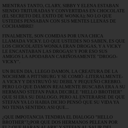
MIENTRAS TANTO, CLARY, SIBBY Y ELENA ESTABAN
SIENDO TRITURADAS Y CONVERTIDAS EN CHOCOLATE
(EL SECRETO DEL EXITO DE WONKA); NO LO QUE
USTEDES PENSABAN CON SUS MENTES LLENAS DE
COCHAMBRE!
FINALMENTE, SON COMIDAS POR UNA CHICA
LLAMADA VICKY. LO QUE USTEDES NO SABEN, ES QUE
LOS CHOCOLATES WONKA ERAN DROGAS, Y A VICKY
LE ENCANTABAN LAS DROGAS! Y POR ESO SUS
AMIGOS LA APODABAN CARIÑOSAMENTE "DROGO-
VICKY".
UN BUEN DIA, LLEGO DAMON, LA CREATURA DE LA
NOCHEMR A PITTSBURG Y SE COMIÓ -LITERALMENTE-
A VICKY Y DESTRUYÓ SU DEBIL Y PEQUEÑO CREBRO.
PERO LO QUE DAMON REALMENTE BUSCABA ERA A SU
HERMANO STEFAN PARA DECIRLE "HELLO BROTHER"
QUE SI ERA SU DIALOGO, PERO AL ENTERARSE DE QUE
STEFAN YA LO HABIA DICHO PENSÓ QUE SU VIDA YA
NO TENIA SENTIDO; ASI QUE...
¿QUE IMPOTANCIA TENDRIA EL DIALOGO "HELLO
BROTHER"?¿POR QUE DOS HERMANOS PELEAN POR
EL?¿QUE HARAN ALARIC Y STEFAN AL SALIR DEL