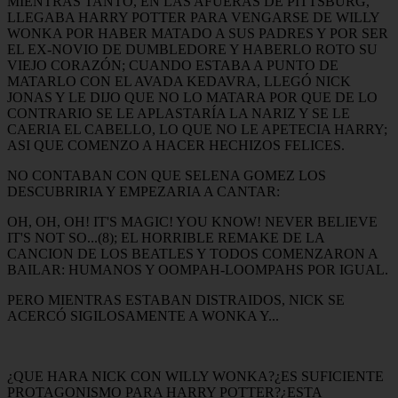
MIENTRAS TANTO, EN LAS AFUERAS DE PITTSBURG,
LLEGABA HARRY POTTER PARA VENGARSE DE WILLY
WONKA POR HABER MATADO A SUS PADRES Y POR SER
EL EX-NOVIO DE DUMBLEDORE Y HABERLO ROTO SU
VIEJO CORAZÓN; CUANDO ESTABA A PUNTO DE
MATARLO CON EL AVADA KEDAVRA, LLEGÓ NICK
JONAS Y LE DIJO QUE NO LO MATARA POR QUE DE LO
CONTRARIO SE LE APLASTARÍA LA NARIZ Y SE LE
CAERIA EL CABELLO, LO QUE NO LE APETECIA HARRY;
ASI QUE COMENZO A HACER HECHIZOS FELICES.
NO CONTABAN CON QUE SELENA GOMEZ LOS
DESCUBRIRIA Y EMPEZARIA A CANTAR:
OH, OH, OH! IT'S MAGIC! YOU KNOW! NEVER BELIEVE
IT'S NOT SO...(8); EL HORRIBLE REMAKE DE LA
CANCION DE LOS BEATLES Y TODOS COMENZARON A
BAILAR: HUMANOS Y OOMPAH-LOOMPAHS POR IGUAL.
PERO MIENTRAS ESTABAN DISTRAIDOS, NICK SE
ACERCÓ SIGILOSAMENTE A WONKA Y...
¿QUE HARA NICK CON WILLY WONKA?¿ES SUFICIENTE
PROTAGONISMO PARA HARRY POTTER?¿ESTA