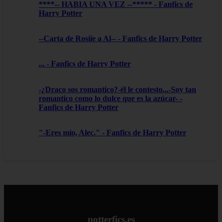
****-- HABIA UNA VEZ --***** - Fanfics de
Harry Potter
--Carta de Rosiie a Al-- - Fanfics de Harry Potter
... - Fanfics de Harry Potter
-¿Draco sos romantico?-él le contesto...-Soy tan
romantico como lo dulce que es la azúcar- -
Fanfics de Harry Potter
"-Eres mío, Alec." - Fanfics de Harry Potter
potterfics.es