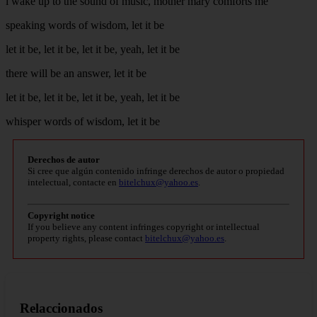
i wake up to the sound of music, mother mary comforts me
speaking words of wisdom, let it be
let it be, let it be, let it be, yeah, let it be
there will be an answer, let it be
let it be, let it be, let it be, yeah, let it be
whisper words of wisdom, let it be
Derechos de autor
Si cree que algún contenido infringe derechos de autor o propiedad
intelectual, contacte en
bitelchux@yahoo.es
.
Copyright notice
If you believe any content infringes copyright or intellectual
property rights, please contact
bitelchux@yahoo.es
.
Relaccionados