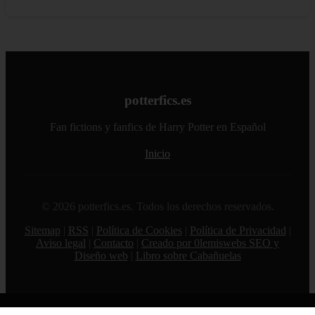
potterfics.es
Fan fictions y fanfics de Harry Potter en Español
Inicio
© 2026 potterfics.es. Todos los derechos reservados.
Sitemap
|
RSS
|
Política de Cookies
|
Política de Privacidad
|
Aviso legal
|
Contacto
|
Creado por 0lemiswebs SEO y
Diseño web
|
Libro sobre Cabañuelas