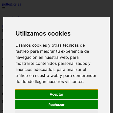
potterfics.es
☰
Inicio
Inicio
>
potterfics
>
Let it be-Los Beatles la serie - Fanfics de Harry
Potter
Utilizamos cookies
Let it be-Los Beatles la serie - Fanfics de
Usamos cookies y otras técnicas de
Harry Potter
rastreo para mejorar tu experiencia de
navegación en nuestra web, para
📅 06/08/2025
mostrarte contenidos personalizados y
When i find myself in times of trouble, mother mary comes to me
anuncios adecuados, para analizar el
tráfico en nuestra web y para comprender
speaking words of wisdom, let it be
de donde llegan nuestros visitantes.
and in my hour of darkness she is standing right in front of me
speaking words of wisdom, let it be
Aceptar
let it be, let it be, let it be, let it be
Rechazar
whisper words of wisdom, let it be