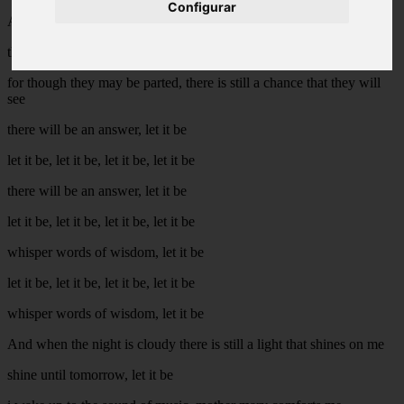
Configurar
And when the broken hearted people living in the world agree
there will be an answer, let it be
for though they may be parted, there is still a chance that they will
see
there will be an answer, let it be
let it be, let it be, let it be, let it be
there will be an answer, let it be
let it be, let it be, let it be, let it be
whisper words of wisdom, let it be
let it be, let it be, let it be, let it be
whisper words of wisdom, let it be
And when the night is cloudy there is still a light that shines on me
shine until tomorrow, let it be