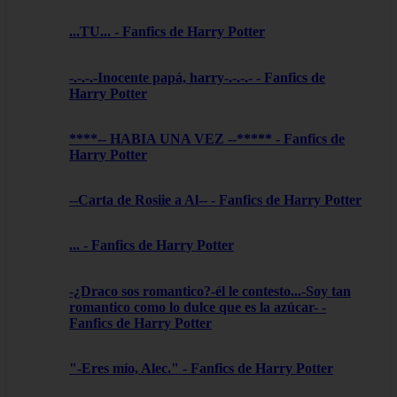
...TU... - Fanfics de Harry Potter
-.-.-.-Inocente papá, harry-.-.-.- - Fanfics de
Harry Potter
****-- HABIA UNA VEZ --***** - Fanfics de
Harry Potter
--Carta de Rosiie a Al-- - Fanfics de Harry Potter
... - Fanfics de Harry Potter
-¿Draco sos romantico?-él le contesto...-Soy tan
romantico como lo dulce que es la azúcar- -
Fanfics de Harry Potter
"-Eres mío, Alec." - Fanfics de Harry Potter