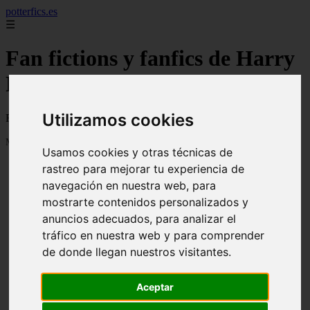
potterfics.es
☰
Fan fictions y fanfics de Harry
Potter en Español
Utilizamos cookies
Fan fictions y fanfics de Harry Potter en Español
Mostrando 1 - 24 de 3915 artículos
Usamos cookies y otras técnicas de
rastreo para mejorar tu experiencia de
navegación en nuestra web, para
mostrarte contenidos personalizados y
anuncios adecuados, para analizar el
tráfico en nuestra web y para comprender
❮
❯
Otra vez - Potterfics, tu versión de la historia
de donde llegan nuestros visitantes.
Aceptar