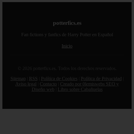
potterfics.es
Fan fictions y fanfics de Harry Potter en Español
Inicio
© 2026 potterfics.es. Todos los derechos reservados.
Sitemap
|
RSS
|
Política de Cookies
|
Política de Privacidad
|
Aviso legal
|
Contacto
|
Creado por 0lemiswebs SEO y
Diseño web
|
Libro sobre Cabañuelas