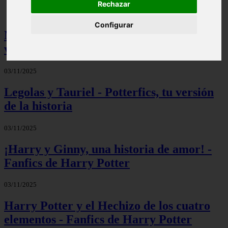
Rechazar
Configurar
Mis palabras favoritas - Potterfics, tu
versión de la historia
03/11/2025
Legolas y Tauriel - Potterfics, tu versión
de la historia
03/11/2025
¡Harry y Ginny, una historia de amor! -
Fanfics de Harry Potter
03/11/2025
Harry Potter y el Hechizo de los cuatro
elementos - Fanfics de Harry Potter