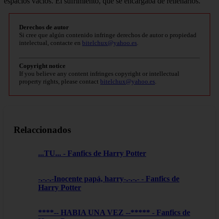
espacios vacíos. El sufrimiento, que se encargaba de rellenarlos.
Derechos de autor
Si cree que algún contenido infringe derechos de autor o propiedad
intelectual, contacte en
bitelchux@yahoo.es
.
Copyright notice
If you believe any content infringes copyright or intellectual
property rights, please contact
bitelchux@yahoo.es
.
Relaccionados
...TU... - Fanfics de Harry Potter
-.-.-.-Inocente papá, harry-.-.-.- - Fanfics de
Harry Potter
****-- HABIA UNA VEZ --***** - Fanfics de