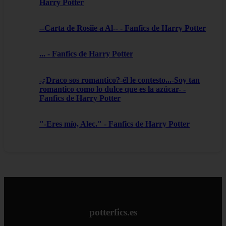
Harry Potter
--Carta de Rosiie a Al-- - Fanfics de Harry Potter
... - Fanfics de Harry Potter
-¿Draco sos romantico?-él le contesto...-Soy tan
romantico como lo dulce que es la azúcar- -
Fanfics de Harry Potter
"-Eres mío, Alec." - Fanfics de Harry Potter
potterfics.es