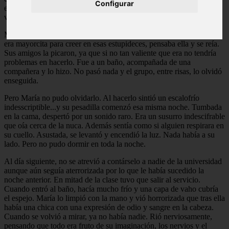
Configurar
espíritu está condenado eternamente y ahora es ella la que quiere
vengarse de todo aquel que no sabe respetar el Mas Allá.
María era una chica que conoció la leyenda en su universidad. Ella
era mayorcita para creer en esas estupideces, pensaba ella y se reía.
Sus amigos la picaron, ya que si no tan valiente que era no tendría
problemas en hacerlo. Fue a un baño, acompañada de una
compañera y lo hizo. No pasó nada y el grupo, entre risas, lo olvidó
enseguida.
Pero María no pudo olvidarlo. Al hacerlo sintió un escalofrío
indesscriptible...y su pesadilla comenzó esa misma noche. Tumbada
en la cama, despertó por un sonido raro. Era un susurro indescifrable
que oía cerca de la nuca. Además sentía como si alguien respirara en
su cuello. Asustada, se levantó y encendió la luz. Nada había a su
lado. Pero no pudo dormir en toda la noche.
Al día siguiente, no se atrevió a contárselo a nadie de la universidad
aunque aún seguía aterrorizada por lo que le había sucedido la
noche anterior. En mitad de la clase tuvo que salir al servicio.
Cuando entró al baño, hacía mucho frío y una capa de vaho cubría
el espejo. María lo limpió con la mano y vió horrorizada que tras ella
había una chica con una expresión de odio y sangre en la cabeza.
Cuando se volvió a mirar, ya no había nadie. Rió nerviosamente,
pensando que todo era fruto de su imaginación, los nervios y el