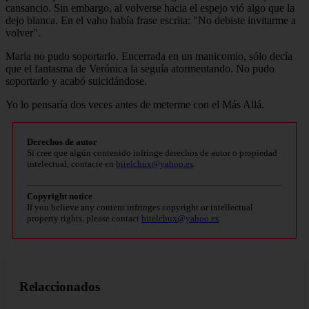
cansancio. Sin embargo, al volverse hacia el espejo vió algo que la
dejo blanca. En el vaho había frase escrita: "No debiste invitarme a
volver".
María no pudo soportarlo. Encerrada en un manicomio, sólo decía
que el fantasma de Verónica la seguía atormentando. No pudo
soportarlo y acabó suicidándose.
Yo lo pensaría dos veces antes de meterme con el Más Allá.
Derechos de autor
Si cree que algún contenido infringe derechos de autor o propiedad
intelectual, contacte en
bitelchux@yahoo.es
.
Copyright notice
If you believe any content infringes copyright or intellectual
property rights, please contact
bitelchux@yahoo.es
.
Relaccionados