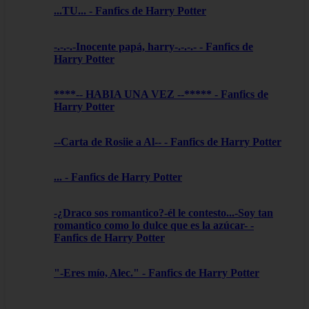
...TU... - Fanfics de Harry Potter
-.-.-.-Inocente papá, harry-.-.-.- - Fanfics de
Harry Potter
****-- HABIA UNA VEZ --***** - Fanfics de
Harry Potter
--Carta de Rosiie a Al-- - Fanfics de Harry Potter
... - Fanfics de Harry Potter
-¿Draco sos romantico?-él le contesto...-Soy tan
romantico como lo dulce que es la azúcar- -
Fanfics de Harry Potter
"-Eres mío, Alec." - Fanfics de Harry Potter