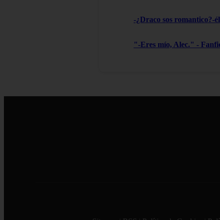
-¿Draco sos romantico?-él 
"-Eres mío, Alec." - Fanf