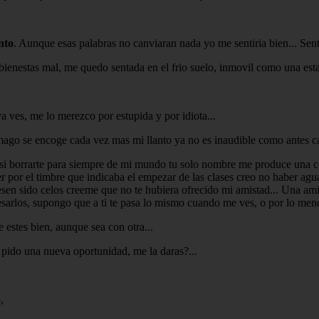
ento
. Aunque esas palabras no canviaran nada yo me sentiria bien... Senti
ienestas mal, me quedo sentada en el frio suelo, inmovil como una esta
a ves, me lo merezco por estupida y por idiota...
omago se encoge cada vez mas mi llanto ya no es inaudible como antes ca
asi borrarte para siempre de mi mundo tu solo nombre me produce una co
 ser por el timbre que indicaba el empezar de las clases creo no haber a
en sido celos creeme que no te hubiera ofrecido mi amistad... Una amis
esarlos, supongo que a ti te pasa lo mismo cuando me ves, o por lo meno
 estes bien, aunque sea con otra...
e pido una nueva oportunidad, me la daras?...
,