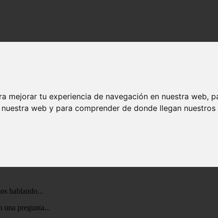
ra mejorar tu experiencia de navegación en nuestra web, p
n nuestra web y para comprender de donde llegan nuestros v
dedor...
es recuerdos que me inundan en este momento...
mos hablando...
 una pregunta...