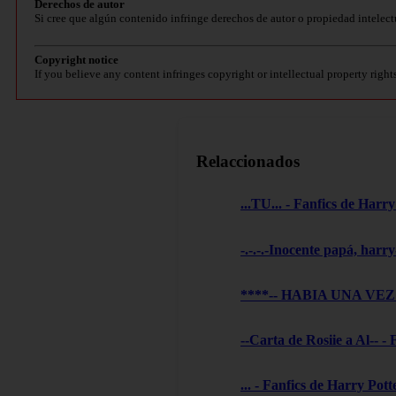
Derechos de autor
Si cree que algún contenido infringe derechos de autor o propiedad intelect
Copyright notice
If you believe any content infringes copyright or intellectual property right
Relaccionados
...TU... - Fanfics de Harry
-.-.-.-Inocente papá, harry
****-- HABIA UNA VEZ --
--Carta de Rosiie a Al-- -
... - Fanfics de Harry Pott