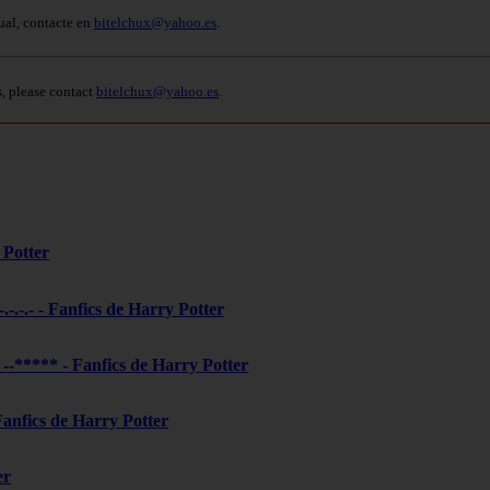
ual, contacte en
bitelchux@yahoo.es
.
s, please contact
bitelchux@yahoo.es
.
 Potter
-.-.-.- - Fanfics de Harry Potter
***** - Fanfics de Harry Potter
 Fanfics de Harry Potter
er