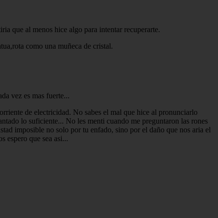
ria que al menos hice algo para intentar recuperarte.
tua,rota como una muñeca de cristal.
da vez es mas fuerte...
rriente de electricidad. No sabes el mal que hice al pronunciarlo
guantado lo suficiente... No les menti cuando me preguntaron las rones
tad imposible no solo por tu enfado, sino por el daño que nos aria el
s espero que sea asi...