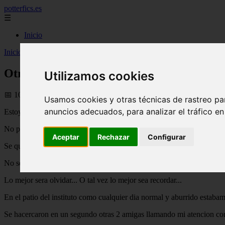
potterfics.es
☰
Inicio
Inicio
>
potterfics
>
Otro dia mas - Fanfics de Harry Potter
Otro dia mas - Fanfics de Harry Potter
Utilizamos cookies
📅 10/08/2025
Usamos cookies y otras técnicas de rastreo pa
anuncios adecuados, para analizar el tráfico e
Estoy sentada en el frio suelo de mi habitacion.
No puedo evitar que las lagrimas salgan de mis ojos.
Aceptar
Rechazar
Configurar
Se que no estoy sola, aunque no haya en este momento nadie a mi alre
No se como llegue a esto. Bueno, miento si lo se. Es uno de los peor
Lo mejor sera olvidar... O tal vez lo mejor sea recordar...
En el patio del instituto como cualquier dia normal y aburrido estaba
Se hacercaron en un segundo otras 2 amigas llamando mi atencion con