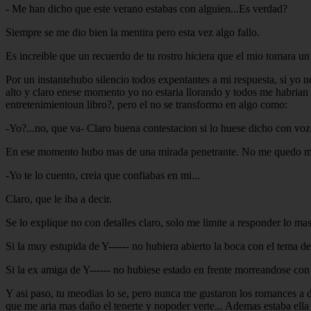
- Me han dicho que este verano estabas con alguien...Es verdad?
Siempre se me dio bien la mentira pero esta vez algo fallo.
Es increible que un recuerdo de tu rostro hiciera que el mio tomara un 
Por un instantehubo silencio todos expentantes a mi respuesta, si y
alto y claro enese momento yo no estaria llorando y todos me habrian
entretenimientoun libro?, pero el no se transformo en algo como:
-Yo?...no, que va- Claro buena contestacion si lo huese dicho con voz
En ese momento hubo mas de una mirada penetrante. No me quedo mas
-Yo te lo cuento, creia que confiabas en mi...
Claro, que le iba a decir.
Se lo explique no con detalles claro, solo me limite a responder lo ma
Si la muy estupida de Y------ no hubiera abierto la boca con el tema de
Si la ex amiga de Y------ no hubiese estado en frente morreandose con 
Y asi paso, tu meodias lo se, pero nunca me gustaron los romances a 
que me aria mas daño el tenerte y nopoder verte... Ademas estaba ella