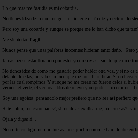
Lo que mas me fastidia es mi cobardia.
No tienes idea de lo que me gustaria tenerte en frente y decir un
lo si
Pero soy una cobarde y aunque se porque me lo han dicho que tu tamb
Me siento tan fragil...
Nunca pense que unas palabras inocentes hicieran tanto daño... Pero y
Jamas pense estar llorando por esto, yo no soy asi, siento que mi est
No tienes idea de como me gustaria poder hablar otra vez, y si no es 
delante de ellas, no sabes lo bien que me fue al no llorar. Si no llega
por las cual rompimos. Y aunque no me crean no fueron celos si hubies
vernos, el verte, el ver tus labios de nuevo y no poder hacercarme a b
Soy una egoista, pensandolo mejor prefiero que no sea asi prefiero que
Si te hablo, me escucharas?, si me dejas explicarme, me creeras?, si t
Ojala y digas si...
No corte contigo por que fueras un capricho como te han ido diciendo