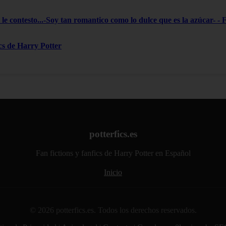
le contesto...-Soy tan romantico como lo dulce que es la azúcar- - 
ics de Harry Potter
potterfics.es
Fan fictions y fanfics de Harry Potter en Español
Inicio
© 2026 potterfics.es. Todos los derechos reservados.