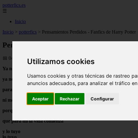
potterfics.es
☰
Inicio
Inicio
>
potterfics
>
Pensamientos Perdidos - Fanfics de Harry Potter
Pensamientos Perdidos - Fanfics de Harry 
📅 04/08/2025
Utilizamos cookies
Y
a no llorare más por ti,
Usamos cookies y otras técnicas de rastreo pa
ya no tengo motivo
anuncios adecuados, para analizar el tráfico e
para hacerlo,
Aceptar
Rechazar
Configurar
ni me ahogare en tu recuerdo
porque hoy he comprendido
que para mí la vida comienza
y lo tuyo
lo tuyo