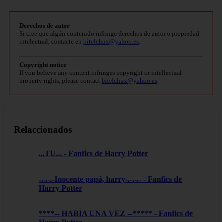
Derechos de autor
Si cree que algún contenido infringe derechos de autor o propiedad
intelectual, contacte en
bitelchux@yahoo.es
.
Copyright notice
If you believe any content infringes copyright or intellectual
property rights, please contact
bitelchux@yahoo.es
.
Relaccionados
...TU... - Fanfics de Harry Potter
-.-.-.-Inocente papá, harry-.-.-.- - Fanfics de
Harry Potter
****-- HABIA UNA VEZ --***** - Fanfics de