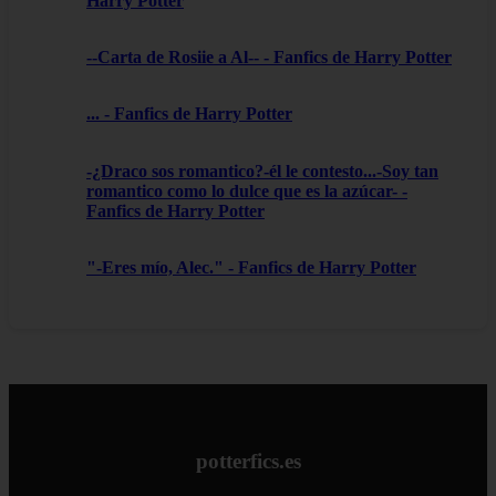
Harry Potter
--Carta de Rosiie a Al-- - Fanfics de Harry Potter
... - Fanfics de Harry Potter
-¿Draco sos romantico?-él le contesto...-Soy tan
romantico como lo dulce que es la azúcar- -
Fanfics de Harry Potter
"-Eres mío, Alec." - Fanfics de Harry Potter
potterfics.es