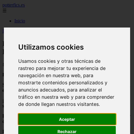
potterfics.es
☰
Inicio
Inicio
>
potterfics
>
Poesías de Snape - Fanfics de Harry Potter
Poesías de Snape - Fanfics de Harry
Utilizamos cookies
Potter
Usamos cookies y otras técnicas de
📅 13/08/2025
rastreo para mejorar tu experiencia de
La Miré, ella me miró. El mundo se paralizó.
navegación en nuestra web, para
mostrarte contenidos personalizados y
Se paralizó con su mirada, sus ojos color fuego que se grabaron
anuncios adecuados, para analizar el
en mi piel.
tráfico en nuestra web y para comprender
¡Oh cielo, divina su mirada que mis pesares aleja! ¡Que mis
de donde llegan nuestros visitantes.
sueños esclarece y que mis ansiedades calma!
Divina pieza, divino amanecer. Hija del sol, de cunas de nubes y
Aceptar
de flores. El amor de mi alma
Rechazar
La miré y ella me miró. Sonreímos.