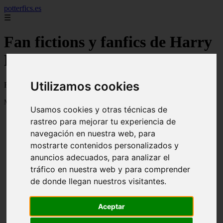
potterfics.es
☰
Fan fictions y fanfics de Harry
Potter en Español
Utilizamos cookies
Fan fictions y fanfics de Harry Potter en Español
Mostrando 1 - 24 de 3915 artículos
Usamos cookies y otras técnicas de
rastreo para mejorar tu experiencia de
navegación en nuestra web, para
mostrarte contenidos personalizados y
anuncios adecuados, para analizar el
tráfico en nuestra web y para comprender
❮
❯
Otra vez - Potterfics, tu versión de la historia
de donde llegan nuestros visitantes.
Aceptar