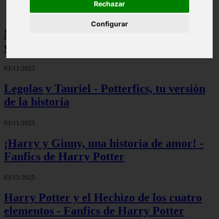
Rechazar
Configurar
Mis palabras favoritas - Potterfics, tu
versión de la historia
03/11/2025
Legolas y Tauriel - Potterfics, tu versión
de la historia
03/11/2025
¡Harry y Ginny, una historia de amor! -
Fanfics de Harry Potter
03/11/2025
Harry Potter y el Hechizo de los cuatro
elementos - Fanfics de Harry Potter