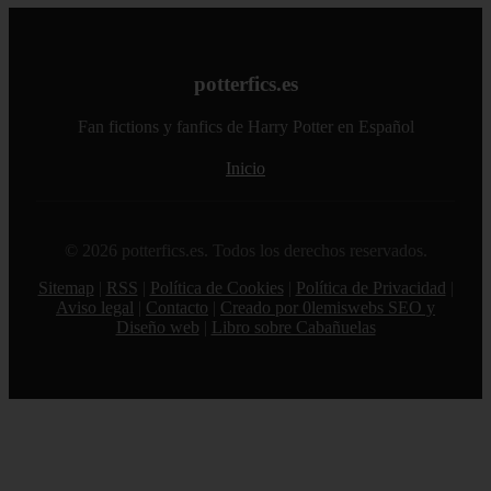
potterfics.es
Fan fictions y fanfics de Harry Potter en Español
Inicio
© 2026 potterfics.es. Todos los derechos reservados.
Sitemap
|
RSS
|
Política de Cookies
|
Política de Privacidad
|
Aviso legal
|
Contacto
|
Creado por 0lemiswebs SEO y
Diseño web
|
Libro sobre Cabañuelas