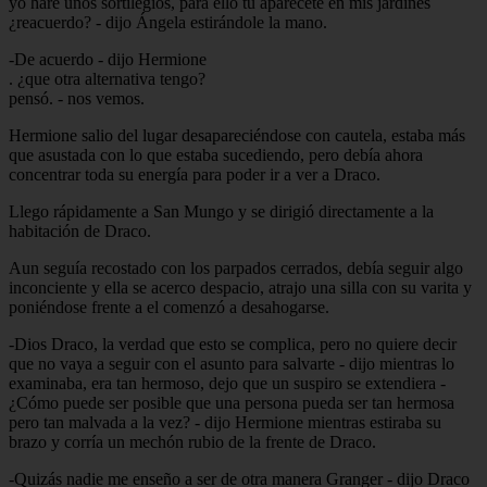
yo haré unos sortilegios, para ello tú aparécete en mis jardines
¿reacuerdo? - dijo Ángela estirándole la mano.
-De acuerdo - dijo Hermione
. ¿que otra alternativa tengo?
pensó. - nos vemos.
Hermione salio del lugar desapareciéndose con cautela, estaba más
que asustada con lo que estaba sucediendo, pero debía ahora
concentrar toda su energía para poder ir a ver a Draco.
Llego rápidamente a San Mungo y se dirigió directamente a la
habitación de Draco.
Aun seguía recostado con los parpados cerrados, debía seguir algo
inconciente y ella se acerco despacio, atrajo una silla con su varita y
poniéndose frente a el comenzó a desahogarse.
-Dios Draco, la verdad que esto se complica, pero no quiere decir
que no vaya a seguir con el asunto para salvarte - dijo mientras lo
examinaba, era tan hermoso, dejo que un suspiro se extendiera -
¿Cómo puede ser posible que una persona pueda ser tan hermosa
pero tan malvada a la vez? - dijo Hermione mientras estiraba su
brazo y corría un mechón rubio de la frente de Draco.
-Quizás nadie me enseño a ser de otra manera Granger - dijo Draco