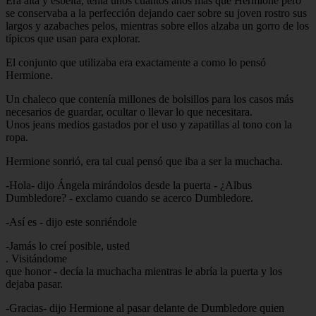
Era alta y esbelta, tenía unos cuantos años más que Hermione pero
se conservaba a la perfección dejando caer sobre su joven rostro sus
largos y azabaches pelos, mientras sobre ellos alzaba un gorro de los
típicos que usan para explorar.
El conjunto que utilizaba era exactamente a como lo pensó
Hermione.
Un chaleco que contenía millones de bolsillos para los casos más
necesarios de guardar, ocultar o llevar lo que necesitara.
Unos jeans medios gastados por el uso y zapatillas al tono con la
ropa.
Hermione sonrió, era tal cual pensó que iba a ser la muchacha.
-Hola- dijo Ángela mirándolos desde la puerta - ¿Albus
Dumbledore? - exclamo cuando se acerco Dumbledore.
-Así es - dijo este sonriéndole
-Jamás lo creí posible, usted
. Visitándome
que honor - decía la muchacha mientras le abría la puerta y los
dejaba pasar.
-Gracias- dijo Hermione al pasar delante de Dumbledore quien