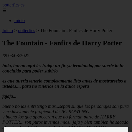
potterfics.es
☰
Inicio
Inicio
>
potterfics
>
The Fountain - Fanfics de Harry Potter
The Fountain - Fanfics de Harry Potter
📅 03/08/2025
hola, bueno aqui les traigo un fic ya terminado, por suerte lo he
concluido para poder subirlo
es que queria tenerlo completamente listo antes de mostrarselos a
ustedes.... para no tenerlos en la dulce espera
jajaja...
bueno no las entretengo mas...sepan si..que los personajes son pura
y exclusivamente propiedad de
JK. ROWLING
y bueno los que apareceran que no forman parte de HARRY
POTTER... son puros inventos mios.. jaja y bien tambien he sacado
algo de idea del libro titulado EL ORO DE LOS INCAS... para