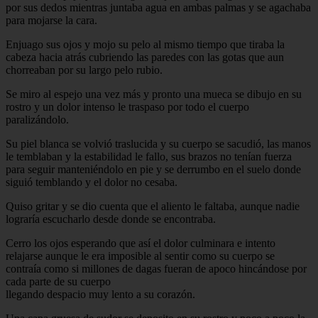
por sus dedos mientras juntaba agua en ambas palmas y se agachaba
para mojarse la cara.
Enjuago sus ojos y mojo su pelo al mismo tiempo que tiraba la
cabeza hacia atrás cubriendo las paredes con las gotas que aun
chorreaban por su largo pelo rubio.
Se miro al espejo una vez más y pronto una mueca se dibujo en su
rostro y un dolor intenso le traspaso por todo el cuerpo
paralizándolo.
Su piel blanca se volvió traslucida y su cuerpo se sacudió, las manos
le temblaban y la estabilidad le fallo, sus brazos no tenían fuerza
para seguir manteniéndolo en pie y se derrumbo en el suelo donde
siguió temblando y el dolor no cesaba.
Quiso gritar y se dio cuenta que el aliento le faltaba, aunque nadie
lograría escucharlo desde donde se encontraba.
Cerro los ojos esperando que así el dolor culminara e intento
relajarse aunque le era imposible al sentir como su cuerpo se
contraía como si millones de dagas fueran de apoco hincándose por
cada parte de su cuerpo
llegando despacio muy lento a su corazón.