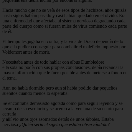
pequeñas ella debía luchar por encontrar alguna.
Hacia mucho que no se veía de esos tipos de hechizos, años quizás
hasta siglos habían pasado y casi habían quedado en el olvido. Era
una enfermedad que afectaba al sistema nervioso degradando cada
parte del cuerpo como si fueran miles de virus comiendo cada parte
de él.
El tiempo les jugaba en contra, y la vida de Draco dependía de lo
que ella pudiera conseguir para combatir el maleficio impuesto por
Voldemort antes de morir.
Necesitaba antes de todo hablar con albus Dumbledore
ella sola no podía con sus propias conclusiones, debía recaudar la
mayor información que le fuera posible antes de meterse a fondo en
el tema.
Aun no había dormido pero aun si había podido dar pequeños
sueñitos cuando menos lo esperaba.
Se encontraba demasiado agotada como para seguir leyendo y se
levanto de su escritorio y se acerco a la ventana de su cuarto para
cerrarla
y allí vio unos ojos asomados detrás de unos árboles. Estaba
nerviosa
¿Quién seria el sujeto que estaba observándola?