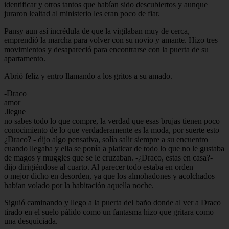
identificar y otros tantos que habían sido descubiertos y aunque
juraron lealtad al ministerio les eran poco de fiar.
Pansy aun así incrédula de que la vigilaban muy de cerca,
emprendió la marcha para volver con su novio y amante. Hizo tres
movimientos y desapareció para encontrarse con la puerta de su
apartamento.
Abrió feliz y entro llamando a los gritos a su amado.
-Draco
amor
.llegue
no sabes todo lo que compre, la verdad que esas brujas tienen poco
conocimiento de lo que verdaderamente es la moda, por suerte esto
¿Draco? - dijo algo pensativa, solía salir siempre a su encuentro
cuando llegaba y ella se ponía a platicar de todo lo que no le gustaba
de magos y muggles que se le cruzaban. -¿Draco, estas en casa?-
dijo dirigiéndose al cuarto. Al parecer todo estaba en orden
o mejor dicho en desorden, ya que los almohadones y acolchados
habían volado por la habitación aquella noche.
Siguió caminando y llego a la puerta del baño donde al ver a Draco
tirado en el suelo pálido como un fantasma hizo que gritara como
una desquiciada.