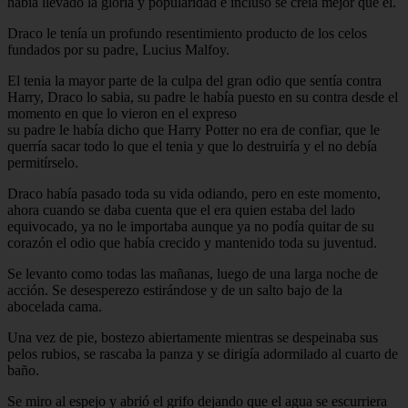
había llevado la gloria y popularidad e incluso se creía mejor que él.
Draco le tenía un profundo resentimiento producto de los celos
fundados por su padre, Lucius Malfoy.
El tenia la mayor parte de la culpa del gran odio que sentía contra
Harry, Draco lo sabia, su padre le había puesto en su contra desde el
momento en que lo vieron en el expreso
su padre le había dicho que Harry Potter no era de confiar, que le
querría sacar todo lo que el tenia y que lo destruiría y el no debía
permitírselo.
Draco había pasado toda su vida odiando, pero en este momento,
ahora cuando se daba cuenta que el era quien estaba del lado
equivocado, ya no le importaba aunque ya no podía quitar de su
corazón el odio que había crecido y mantenido toda su juventud.
Se levanto como todas las mañanas, luego de una larga noche de
acción. Se desesperezo estirándose y de un salto bajo de la
abocelada cama.
Una vez de pie, bostezo abiertamente mientras se despeinaba sus
pelos rubios, se rascaba la panza y se dirigía adormilado al cuarto de
baño.
Se miro al espejo y abrió el grifo dejando que el agua se escurriera