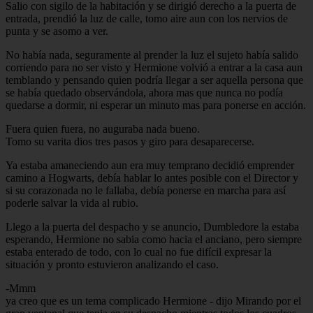
Salio con sigilo de la habitación y se dirigió derecho a la puerta de
entrada, prendió la luz de calle, tomo aire aun con los nervios de
punta y se asomo a ver.
No había nada, seguramente al prender la luz el sujeto había salido
corriendo para no ser visto y Hermione volvió a entrar a la casa aun
temblando y pensando quien podría llegar a ser aquella persona que
se había quedado observándola, ahora mas que nunca no podía
quedarse a dormir, ni esperar un minuto mas para ponerse en acción.
Fuera quien fuera, no auguraba nada bueno.
Tomo su varita dios tres pasos y giro para desaparecerse.
Ya estaba amaneciendo aun era muy temprano decidió emprender
camino a Hogwarts, debía hablar lo antes posible con el Director y
si su corazonada no le fallaba, debía ponerse en marcha para así
poderle salvar la vida al rubio.
Llego a la puerta del despacho y se anuncio, Dumbledore la estaba
esperando, Hermione no sabia como hacia el anciano, pero siempre
estaba enterado de todo, con lo cual no fue difícil expresar la
situación y pronto estuvieron analizando el caso.
-Mmm
ya creo que es un tema complicado Hermione - dijo Mirando por el