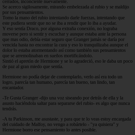
cerrados, inconciente nuevamente.
Se acerco sigilosamente, mirando embelezada al rubio y se maldijo
por sus pensamientos.
Tomo la mano del rubio intentando darle fuerzas, intentando que
este pudiera sentir que no se iba a rendir que lo iba a ayudar.
Y eso sentía Draco, por alguna extraña conexión, no lograba
moverse pero si sentir y escuchar y aunque estaba ante la persona
que mas odio, debía estar seguro que Granger jamás se daría por
vencida hasta no encontrar la cura y eso lo tranquilizaba aunque el
dolor lo estaba atormentando así como también sus pensamientos
que se arremolinaban en sueños mortificándolo.
Sintió el apretón de Hermione y se lo agradeció, eso le daba un poco
de paz al gran miedo que sentía.
Hermione no podía dejar de contemplarlo, verlo así era todo un
logro, parecía tan humano, parecía tan bueno, tan lindo, tan
encantador.
-Te Gusta Granger -dijo una voz siseando por detrás de ella y la
asusto haciéndola saltar para separarse del rubio- es algo que nunca
tendrás.
-A tu Parkinson, me asustaste, y para que te lo veas estoy encargada
del cuidado de Malfoy, no vengo a robártelo - "ya quisiera" y
Hermione borro ese pensamiento lo antes posible.