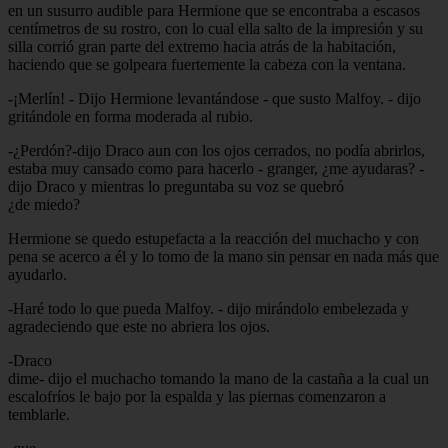
en un susurro audible para Hermione que se encontraba a escasos
centímetros de su rostro, con lo cual ella salto de la impresión y su
silla corrió gran parte del extremo hacia atrás de la habitación,
haciendo que se golpeara fuertemente la cabeza con la ventana.
-¡Merlín! - Dijo Hermione levantándose - que susto Malfoy. - dijo
gritándole en forma moderada al rubio.
-¿Perdón?-dijo Draco aun con los ojos cerrados, no podía abrirlos,
estaba muy cansado como para hacerlo - granger, ¿me ayudaras? -
dijo Draco y mientras lo preguntaba su voz se quebró
¿de miedo?
Hermione se quedo estupefacta a la reacción del muchacho y con
pena se acerco a él y lo tomo de la mano sin pensar en nada más que
ayudarlo.
-Haré todo lo que pueda Malfoy. - dijo mirándolo embelezada y
agradeciendo que este no abriera los ojos.
-Draco
dime- dijo el muchacho tomando la mano de la castaña a la cual un
escalofríos le bajo por la espalda y las piernas comenzaron a
temblarle.