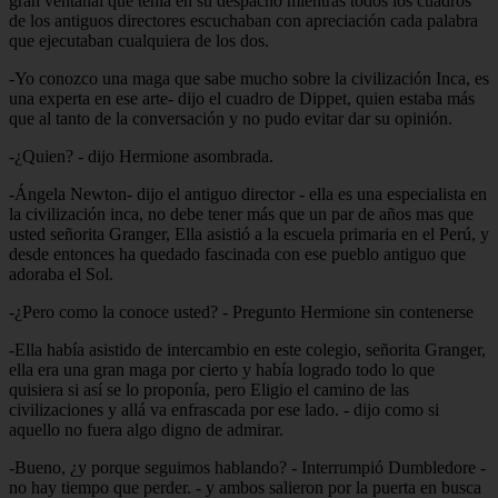
gran ventanal que tenia en su despacho mientras todos los cuadros
de los antiguos directores escuchaban con apreciación cada palabra
que ejecutaban cualquiera de los dos.
-Yo conozco una maga que sabe mucho sobre la civilización Inca, es
una experta en ese arte- dijo el cuadro de Dippet, quien estaba más
que al tanto de la conversación y no pudo evitar dar su opinión.
-¿Quien? - dijo Hermione asombrada.
-Ángela Newton- dijo el antiguo director - ella es una especialista en
la civilización inca, no debe tener más que un par de años mas que
usted señorita Granger, Ella asistió a la escuela primaria en el Perú, y
desde entonces ha quedado fascinada con ese pueblo antiguo que
adoraba el Sol.
-¿Pero como la conoce usted? - Pregunto Hermione sin contenerse
-Ella había asistido de intercambio en este colegio, señorita Granger,
ella era una gran maga por cierto y había logrado todo lo que
quisiera si así se lo proponía, pero Eligio el camino de las
civilizaciones y allá va enfrascada por ese lado. - dijo como si
aquello no fuera algo digno de admirar.
-Bueno, ¿y porque seguimos hablando? - Interrumpió Dumbledore -
no hay tiempo que perder. - y ambos salieron por la puerta en busca