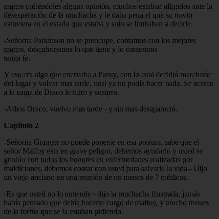
magos pidiéndoles alguna opinión, muchos estaban afligidos ante la
desesperación de la muchacha y le daba pena el que su novio
estuviera en el estado que estaba y solo se limitaban a decirle.
-Señorita Parkinson no se preocupe, contamos con los mejores
magos, descubriremos lo que tiene y lo curaremos
tenga fe.
Y eso era algo que enervaba a Pansy, con lo cual decidió marcharse
del lugar y volver mas tarde, total ya no podía hacer nada. Se acerco
a la cama de Draco lo miro y susurro.
-Adios Draco, vuelvo mas tarde - y sin mas desapareció.
Capitulo 2
-Señorita Granger no puede ponerse en esa postura, sabe que el
señor Malfoy esta en grave peligro, debemos ayudarlo y usted se
gradúo con todos los honores en enfermedades realizadas por
maldiciones, debemos contar con usted para salvarle la vida.- Dijo
un viejo anciano en una reunión de no menos de 7 médicos.
-Es que usted no lo entiende - dijo la muchacha frustrada, jamás
había pensado que debía hacerse cargo de malfoy, y mucho menos
de la forma que se la estaban pidiendo.