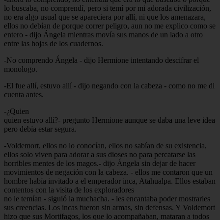
lo buscaba, no comprendí, pero si temí por mi adorada civilización,
no era algo usual que se apareciera por allí, ni que los amenazara,
ellos no debían de porque correr peligro, aun no me explico como se
entero - dijo Ángela mientras movía sus manos de un lado a otro
entre las hojas de los cuadernos.
-No comprendo Ángela - dijo Hermione intentando descifrar el
monologo.
-El fue allí, estuvo allí - dijo negando con la cabeza - como no me di
cuenta antes.
-¿Quien
quien estuvo allí?- pregunto Hermione aunque se daba una leve idea
pero debía estar segura.
-Voldemort, ellos no lo conocían, ellos no sabían de su existencia,
ellos solo viven para adorar a sus dioses no para percatarse las
horribles mentes de los magos.- dijo Ángela sin dejar de hacer
movimientos de negación con la cabeza. - ellos me contaron que un
hombre había invitado a el emperador inca, Atahualpa. Ellos estaban
contentos con la visita de los exploradores
no le temían - siguió la muchacha. - les encantaba poder mostrarles
sus creencias. Los incas fueron sin armas, sin defensas. Y Voldemort
hizo que sus Mortifagos, los que lo acompañaban, mataran a todos