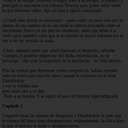
-Todo a su tiempo Señorita Granger, todo a su tiempo, lo primero y
principal es encontrar a la señorita Newton para poder saber sobre
lo que debamos saber- dijo sin mas y siguió caminando.
-¿Usted sabe donde se encuentra? - quiso saber un poco mas por lo
menos de esa manera no se carcomía la cabeza pensando como se
encontraría Draco en ese preciso momento, sabia que debía ir a
verlo, pero también sabia que si no juntaba la mayor información el
irlo a ver no serviría de nada.
-Claro, minutos antes que usted ingresara al despacho, señorita
Granger, el profesor dippet me dio dicha información, no se
preocupe - dijo ante la expresión de la muchacha - no falta mucho.
Pero la verdad que Hermione estaba estupefacta, habían armado
todo un teatro para hacerle saber cuando la respuesta ya la tenia
Dumbledore
y eso la fastidio mas
pero tomo aire y se dijo
.Todo a su tiempo. Y le siguió el paso al Director algo indignada.
Capitulo 3
Llegaron hasta las afueras de Hogwarts y Dumbledore le pido que
lo tomara del brazo para desaparecerse conjuntamente, la chica hizo
lo que el director le pidió y desaparecieron.