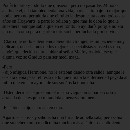
Podía tratarlo y todo lo que quisieran pero no pasar las 24 horas
alado de el, ella también tenia una vida, haría su trabajo lo mejor que
podía pero no permitiría que el rubio la despreciara como todos sus
años en Hogwarts, a parte lo odiaba y que mas le daba lo que le
sucediera, aunque sabia que en el fondo lo ayudaría porque no era
tan mala como para dejarlo morir sin haber luchado por su vida.
-Claro que no lo entendemos Señorita Granger, es un paciente muy
delicado, necesitamos de los mejores especialistas y usted es una,
tendrá que decidir entre cuidar al señor Malfoy o olvidarse que
alguna vez se Graduó para ser medí maga.
-Pero
- dijo afligida Hermione, no le estaban dando otra salida, aunque le
costara debía pasar el resto de lo que durara la enfermedad pegada al
rubio que en la mayoría de sus sueños la traumaba.
-Usted decide - le presiono el mismo viejo con la barba corta y
arralada de la esquina mirándola amenazadoramente.
-Está bien - dijo sin más remedio.
Agarro sus cosas y salio echa una furia de aquella sala, pero sabia
que su deber como medico iba mucho más allá de los sentimientos.