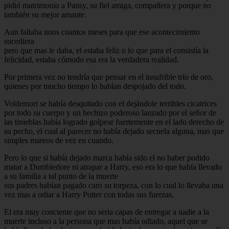
pidió matrimonio a Pansy, su fiel amiga, compañera y porque no
también su mejor amante.
Aun faltaba unos cuantos meses para que ese acontecimiento
sucediera
pero que mas le daba, el estaba feliz o lo que para el consistía la
felicidad, estaba cómodo esa era la verdadera realidad.
Por primera vez no tendría que pensar en el insufrible trío de oro,
quienes por mucho tiempo lo habían despojado del todo.
Voldemort se había desquitado con el dejándole terribles cicatrices
por todo su cuerpo y un hechizo poderoso lanzado por el señor de
las tinieblas había logrado golpear fuertemente en el lado derecho de
su pecho, el cual al parecer no había dejado secuela alguna, mas que
simples mareos de vez en cuando.
Pero lo que si había dejado marca había sido el no haber podido
matar a Dumbledore ni atrapar a Harry, eso era lo que había llevado
a su familia a tal punto de la muerte
sus padres habían pagado caro su torpeza, con lo cual lo llevaba una
vez mas a odiar a Harry Potter con todas sus fuerzas.
El era muy conciente que no seria capas de entregar a nadie a la
muerte incluso a la persona que mas había odiado, aquel que se