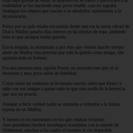
Una capa gruesa de sudor se deposito en su rostro y poco a poco la
visibilidad se fue haciendo muy poco estable, casi no lograba
distinguir los objetos que yacían a su alrededor, sumiéndolo a la
inconciencia.
Pansy por su lado estaba encantada desde que era la novia oficial de
Draco Malfoy pasaba días enteros en las tiendas de ropa, pidiendo
todo lo que siempre había querido.
Era la elegida, la afortunada y por mas que viviera mucho tiempo
alado de Malfoy una persona que solo la quería como amiga, ella
agotaría toda su fortuna.
Era una persona muy egoísta Pansy, no pensaba mas que el su
bienestar y muy poco sabia de fidelidad.
Como todas las mañanas se levantaba mucho antes que Draco y
salía con sus amigas a gastar todo lo que mas podía de la herencia
que aun no poseía.
Aunque a decir verdad nadie se animaría a enfrentar a la futura
esposa de un Malfoy.
Y menos en los momentos en los que estaban viviendo
Aun quedaban muchos mortifagos resentidos con la muerte de
Voldemort, muchos a los cuales el nombre le era imposible