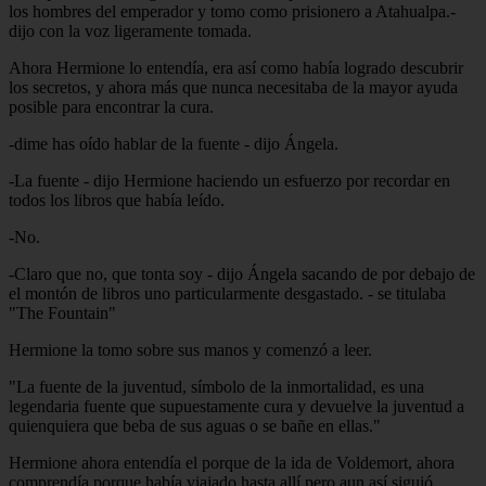
los hombres del emperador y tomo como prisionero a Atahualpa.-
dijo con la voz ligeramente tomada.
Ahora Hermione lo entendía, era así como había logrado descubrir
los secretos, y ahora más que nunca necesitaba de la mayor ayuda
posible para encontrar la cura.
-dime has oído hablar de la fuente - dijo Ángela.
-La fuente - dijo Hermione haciendo un esfuerzo por recordar en
todos los libros que había leído.
-No.
-Claro que no, que tonta soy - dijo Ángela sacando de por debajo de
el montón de libros uno particularmente desgastado. - se titulaba
"The Fountain"
Hermione la tomo sobre sus manos y comenzó a leer.
"La fuente de la juventud, símbolo de la inmortalidad, es una
legendaria fuente que supuestamente cura y devuelve la juventud a
quienquiera que beba de sus aguas o se bañe en ellas."
Hermione ahora entendía el porque de la ida de Voldemort, ahora
comprendía porque había viajado hasta allí pero aun así siguió