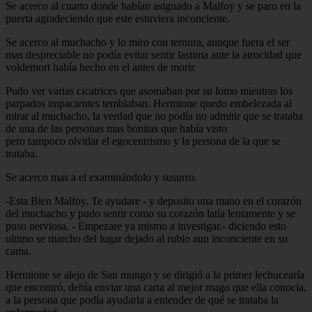
Se acerco al cuarto donde habían asignado a Malfoy y se paro en la
puerta agradeciendo que este estuviera inconciente.
Se acerco al muchacho y lo miro con ternura, aunque fuera el ser
mas despreciable no podía evitar sentir lastima ante la atrocidad que
voldemort había hecho en el antes de morir.
Pudo ver varias cicatrices que asomaban por su lomo mientras los
parpados impacientes temblaban. Hermione quedo embelezada al
mirar al muchacho, la verdad que no podía no admitir que se trataba
de una de las personas mas bonitas que había visto
pero tampoco olvidar el egocentrismo y la persona de la que se
trataba.
Se acerco mas a el examinándolo y susurro.
-Esta Bien Malfoy, Te ayudare - y deposito una mano en el corazón
del muchacho y pudo sentir como su corazón latía lentamente y se
puso nerviosa. - Empezare ya mismo a investigar.- diciendo esto
ultimo se marcho del lugar dejado al rubio aun inconciente en su
cama.
Hermione se alejo de San mungo y se dirigió a la primer lechucearía
que encontró, debía enviar una carta al mejor mago que ella conocía,
a la persona que podía ayudarla a entender de qué se trataba la