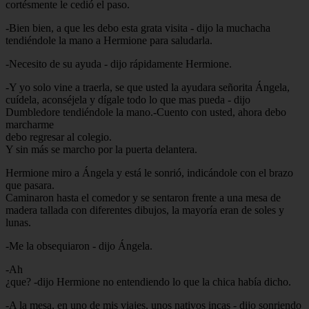
cortésmente le cedió el paso.
-Bien bien, a que les debo esta grata visita - dijo la muchacha
tendiéndole la mano a Hermione para saludarla.
-Necesito de su ayuda - dijo rápidamente Hermione.
-Y yo solo vine a traerla, se que usted la ayudara señorita Ángela,
cuídela, aconséjela y dígale todo lo que mas pueda - dijo
Dumbledore tendiéndole la mano.-Cuento con usted, ahora debo
marcharme
debo regresar al colegio.
Y sin más se marcho por la puerta delantera.
Hermione miro a Ángela y está le sonrió, indicándole con el brazo
que pasara.
Caminaron hasta el comedor y se sentaron frente a una mesa de
madera tallada con diferentes dibujos, la mayoría eran de soles y
lunas.
-Me la obsequiaron - dijo Ángela.
-Ah
¿que? -dijo Hermione no entendiendo lo que la chica había dicho.
-A la mesa, en uno de mis viajes, unos nativos incas - dijo sonriendo