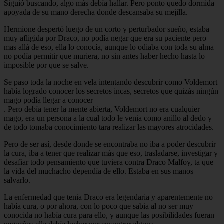
Siguió buscando, algo más debía hallar. Pero ponto quedo dormida
apoyada de su mano derecha donde descansaba su mejilla.
Hermione despertó luego de un corto y perturbador sueño, estaba
muy afligida por Draco, no podía negar que era su paciente pero
mas allá de eso, ella lo conocía, aunque lo odiaba con toda su alma
no podía permitir que muriera, no sin antes haber hecho hasta lo
imposible por que se salve.
Se paso toda la noche en vela intentando descubrir como Voldemort
había logrado conocer los secretos incas, secretos que quizás ningún
mago podía llegar a conocer
. Pero debía tener la mente abierta, Voldemort no era cualquier
mago, era un persona a la cual todo le venia como anillo al dedo y
de todo tomaba conocimiento tara realizar las mayores atrocidades.
Pero de ser así, desde donde se encontraba no iba a poder descubrir
la cura, iba a tener que realizar más que eso, trasladarse, investigar y
desafiar todo pensamiento que tuviera contra Draco Malfoy, ta que
la vida del muchacho dependía de ello. Estaba en sus manos
salvarlo.
La enfermedad que tenia Draco era legendaria y aparentemente no
había cura, o por ahora, con lo poco que sabia al no ser muy
conocida no había cura para ello, y aunque las posibilidades fueran