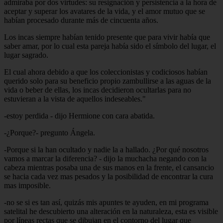
admiraba por dos virtudes: su resignación y persistencia a la hora de
aceptar y superar los avatares de la vida, y el amor mutuo que se
habían procesado durante más de cincuenta años.
Los incas siempre habían tenido presente que para vivir había que
saber amar, por lo cual esta pareja había sido el símbolo del lugar, el
lugar sagrado.
El cual ahora debido a que los coleccionistas y codiciosos habían
querido solo para su beneficio propio zambullirse a las aguas de la
vida o beber de ellas, los incas decidieron ocultarlas para no
estuvieran a la vista de aquellos indeseables."
-estoy perdida - dijo Hermione con cara abatida.
-¿Porque?- pregunto Ángela.
-Porque si la han ocultado y nadie la a hallado. ¿Por qué nosotros
vamos a marcar la diferencia? - dijo la muchacha negando con la
cabeza mientras posaba una de sus manos en la frente, el cansancio
se hacia cada vez mas pesados y la posibilidad de encontrar la cura
mas imposible.
-no se si es tan así, quizás mis apuntes te ayuden, en mi programa
satelital he descubierto una alteración en la naturaleza, esta es visible
por líneas rectas que se dibujan en el contorno del lugar que