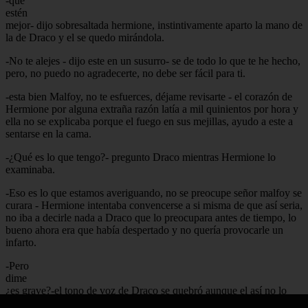
-que
estén
mejor- dijo sobresaltada hermione, instintivamente aparto la mano de
la de Draco y el se quedo mirándola.
-No te alejes - dijo este en un susurro- se de todo lo que te he hecho,
pero, no puedo no agradecerte, no debe ser fácil para ti.
-esta bien Malfoy, no te esfuerces, déjame revisarte - el corazón de
Hermione por alguna extraña razón latía a mil quinientos por hora y
ella no se explicaba porque el fuego en sus mejillas, ayudo a este a
sentarse en la cama.
-¿Qué es lo que tengo?- pregunto Draco mientras Hermione lo
examinaba.
-Eso es lo que estamos averiguando, no se preocupe señor malfoy se
curara - Hermione intentaba convencerse a si misma de que así seria,
no iba a decirle nada a Draco que lo preocupara antes de tiempo, lo
bueno ahora era que había despertado y no quería provocarle un
infarto.
-Pero
dime
¿es grave?-el tono de voz de Draco se quebró aunque el así no lo
quiso pero ese no fue el motivo por el estremecimiento continuo de