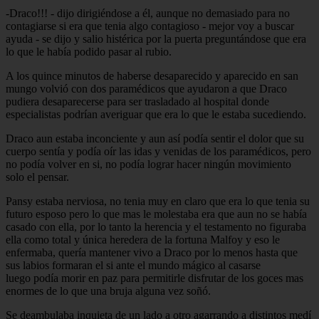
-Draco!!! - dijo dirigiéndose a él, aunque no demasiado para no
contagiarse si era que tenia algo contagioso - mejor voy a buscar
ayuda - se dijo y salio histérica por la puerta preguntándose que era
lo que le había podido pasar al rubio.
A los quince minutos de haberse desaparecido y aparecido en san
mungo volvió con dos paramédicos que ayudaron a que Draco
pudiera desaparecerse para ser trasladado al hospital donde
especialistas podrían averiguar que era lo que le estaba sucediendo.
Draco aun estaba inconciente y aun así podía sentir el dolor que su
cuerpo sentía y podía oír las idas y venidas de los paramédicos, pero
no podía volver en si, no podía lograr hacer ningún movimiento
solo el pensar.
Pansy estaba nerviosa, no tenia muy en claro que era lo que tenia su
futuro esposo pero lo que mas le molestaba era que aun no se había
casado con ella, por lo tanto la herencia y el testamento no figuraba
ella como total y única heredera de la fortuna Malfoy y eso le
enfermaba, quería mantener vivo a Draco por lo menos hasta que
sus labios formaran el si ante el mundo mágico al casarse
luego podía morir en paz para permitirle disfrutar de los goces mas
enormes de lo que una bruja alguna vez soñó.
Se deambulaba inquieta de un lado a otro agarrando a distintos medí