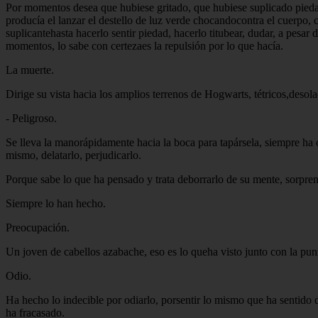
Por momentos desea que hubiese gritado, que hubiese suplicado piedad,v
producía el lanzar el destello de luz verde chocandocontra el cuerpo, c
suplicantehasta hacerlo sentir piedad, hacerlo titubear, dudar, a pesar
momentos, lo sabe con certezaes la repulsión por lo que hacía.
La muerte.
Dirige su vista hacia los amplios terrenos de Hogwarts, tétricos,desol
-
Peligroso.
Se lleva la manorápidamente hacia la boca para tapársela, siempre ha 
mismo, delatarlo, perjudicarlo.
Porque sabe lo que ha pensado y trata deborrarlo de su mente, sorpren
Siempre lo han hecho.
Preocupación.
Un joven de cabellos azabache, eso es lo queha visto junto con la pu
Odio.
Ha hecho lo indecible por odiarlo, porsentir lo mismo que ha sentido 
ha fracasado.