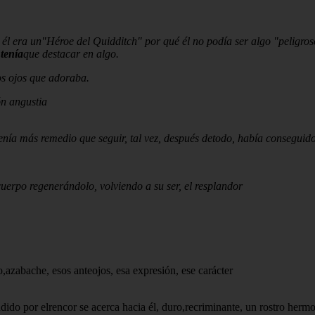
i él era un"Héroe del Quidditch" por qué él no podía ser algo "peligros
,
tenía
que destacar en algo.
os ojos que adoraba.
ón angustia
tenía más remedio que seguir, tal vez, después detodo, había conseguid
 cuerpo regenerándolo, volviendo a su ser, el resplandor
o,azabache, esos anteojos, esa expresión, ese carácter
ido por elrencor se acerca hacia él, duro,recriminante, un rostro hermos