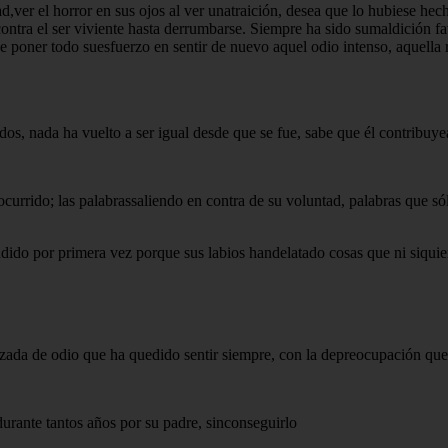
er el horror en sus ojos al ver unatraición, desea que lo hubiese hecho 
ontra el ser viviente hasta derrumbarse. Siempre ha sido sumaldición favo
 de poner todo suesfuerzo en sentir de nuevo aquel odio intenso, aquella
ados, nada ha vuelto a ser igual desde que se fue, sabe que él contribuy
ocurrido; las palabrassaliendo en contra de su voluntad, palabras que s
dido por primera vez porque sus labios handelatado cosas que ni siquier
nzada de odio que ha quedido sentir siempre, con la depreocupación que
durante tantos años por su padre, sinconseguirlo