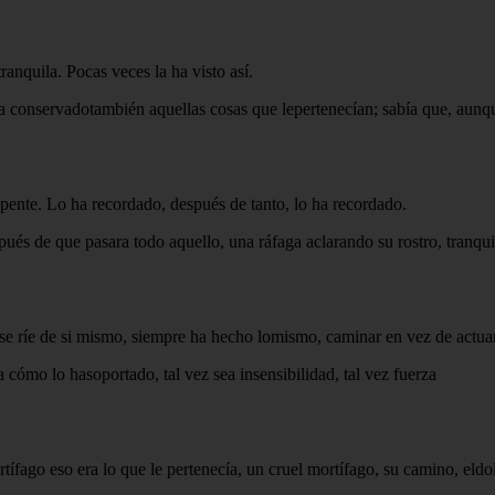
ranquila. Pocas veces la ha visto así.
Ha conservadotambién aquellas cosas que lepertenecían; sabía que, aunq
pente. Lo ha recordado, después de tanto, lo ha recordado.
ués de que pasara todo aquello, una ráfaga aclarando su rostro, tranquil
se ríe de si mismo, siempre ha hecho lomismo, caminar en vez de actuar
ómo lo hasoportado, tal vez sea insensibilidad, tal vez fuerza
ífago eso era lo que le pertenecía, un cruel mortífago, su camino, eldol