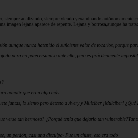
ido, siempre analizando, siempre viendo yexaminando autónomamente como
 y una imagen lejana aparece de repente. Lejana y borrosa,aunque ha trat
ón aunque nunca hatenido el suficiente valor de tocarlos, porque para 
ojado para no parecersumiso ante ella, pero es prácticamente imposible
s?
ara admitir que eran algo más.
ete juntas, lo siento pero detesto a Avery y Mulciber ¡Mulciber! ¿Qué 
 que verse tan hermosa? ¿Porqué tenía que dejarlo tan vulnerable?Tanto
e, un perdón, casi una disculpa- Fue un chiste, eso era todo