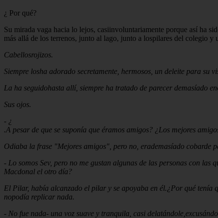
¿ Por qué?
Su mirada vaga hacia lo lejos, casiinvoluntariamente porque así ha s
más allá de los terrenos, junto al lago, junto a lospilares del colegio
Cabellosrojizos.
Siempre losha adorado secretamente, hermosos, un deleite para su visi
La ha seguidohasta allí, siempre ha tratado de parecer demasíado en
Sus ojos.
-
¿
.A pesar de que se suponía que éramos amigos? ¿Los mejores amigo
Odiaba la frase "Mejores amigos", pero no, erademasíado cobarde p
-
Lo somos Sev, pero no me gustan algunas de las personas con las qu
Macdonal el otro día?
El Pilar, había alcanzado el pilar y se apoyaba en él.¿Por qué tenía
nopodía replicar nada.
-
No fue nada- una voz suave y tranquila, casi delatándole,excusándos