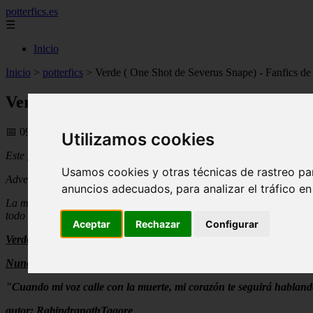
potterfics.es
☰
Inicio
Inicio
>
potterfics
>
Verde ( One Shot de Severus Snape) - Fanfics de 
Verde ( One Shot de Severus Snape) - Fanf
📅 09/08/2025
Utilizamos cookies
Este fic està dedicado a:...a...bueno, a nadie en especial,XD nadie me
Usamos cookies y otras técnicas de rastreo pa
Advertencia: Spoilers (adelantos) del Sèptimo libro.
anuncios adecuados, para analizar el tráfico e
La maldición asesina, el odio que nopuede sentir hacia Potter, el am
todo tiene una sola explicación para Severus Snape.
Aceptar
Rechazar
Configurar
Verde
Nunca desaparecerá
"Cuando mi voz calle con la muerte, mi corazón te seguirá habland
autor:
RabindranathTagore