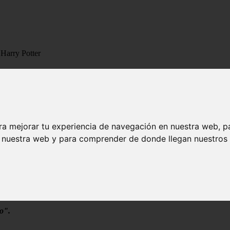
Harry Potter
ics de Harry Potter
 pidiò un Severus asì que....este fic està especialmente dedicado a: Se
ra mejorar tu experiencia de navegación en nuestra web, p
n nuestra web y para comprender de donde llegan nuestros v
or
o".