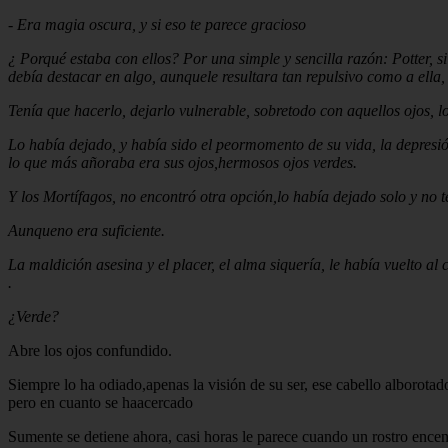
-
Era magia oscura, y si eso te parece gracioso
¿ Porqué estaba con ellos? Por una simple y sencilla razón: Potter, s
debía destacar en algo, aunquele resultara tan repulsivo como a ella
Tenía que hacerlo, dejarlo vulnerable, sobretodo con aquellos ojos, l
Lo había dejado, y había sido el peormomento de su vida, la depresi
lo que más añoraba era sus ojos,hermosos ojos verdes.
Y los Mortífagos, no encontró otra opción,lo había dejado solo y no 
Aunqueno era suficiente.
La maldición asesina y el placer, el alma siquería, le había vuelto al
.
¿Verde?
Abre los ojos confundido.
Siempre lo ha odiado,apenas la visión de su ser, ese cabello alborotad
pero en cuanto se haacercado
Sumente se detiene ahora, casi horas le parece cuando un rostro encend