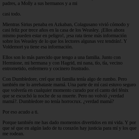
padres, a Molly a sus hermanos y a mi
casi todo.
Mientras Sirius penaba en Azkaban, Colagusano vivió cómodo y
casi feliz por trece años en la casa de los Weasley. ¡Ellos ahora
mismo pueden estar en peligro!, ¡esa rata tiene más información
sobre los Weasley de lo que los lectores algunas vez tendrán!. Y
Voldemort ya tiene esa información.
Ellos son lo más parecido que tengo a una familia. Junto con
Hermione, mi hermana y con Hagrid, mi nana, tío, tía, vecino
entrometido, enfermero y cocinero frustrado.
Con Dumbledore, creí que mi familia tenía algo de rumbo. Pero
también me lo arrebataste mamá. Una parte de mí casi estuvo seguro
que volvería en cualquier momento curado por el canto del fénix
que se escuchó la noche de su muerte. Pero no volvió ¿verdad
mamá?. Dumbledore no tenía horrocrux. ¿verdad mamá?
Por eso acudo a ti.
Porque también me has dado momentos divertidos en mi vida. Y por
que sé que en algún lado de tu corazón hay justicia para mí y los que
me rodean.