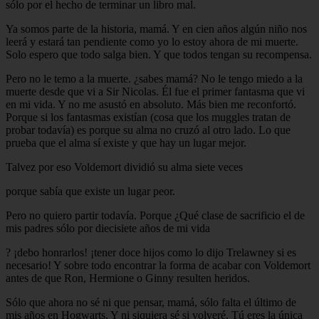
sólo por el hecho de terminar un libro mal.
Ya somos parte de la historia, mamá. Y en cien años algún niño nos
leerá y estará tan pendiente como yo lo estoy ahora de mi muerte.
Solo espero que todo salga bien. Y que todos tengan su recompensa.
Pero no le temo a la muerte. ¿sabes mamá? No le tengo miedo a la
muerte desde que vi a Sir Nicolas. Él fue el primer fantasma que vi
en mi vida. Y no me asustó en absoluto. Más bien me reconfortó.
Porque si los fantasmas existían (cosa que los muggles tratan de
probar todavía) es porque su alma no cruzó al otro lado. Lo que
prueba que el alma sí existe y que hay un lugar mejor.
Talvez por eso Voldemort dividió su alma siete veces
porque sabía que existe un lugar peor.
Pero no quiero partir todavía. Porque ¿Qué clase de sacrificio el de
mis padres sólo por diecisiete años de mi vida
? ¡debo honrarlos! ¡tener doce hijos como lo dijo Trelawney si es
necesario! Y sobre todo encontrar la forma de acabar con Voldemort
antes de que Ron, Hermione o Ginny resulten heridos.
Sólo que ahora no sé ni que pensar, mamá, sólo falta el último de
mis años en Hogwarts. Y ni siquiera sé si volveré. Tú eres la única