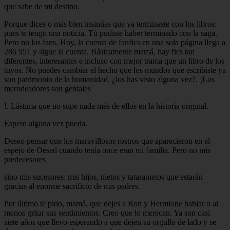
que sabe de mi destino.
Porque dices o más bien insinúas que ya terminaste con los libros:
pues te tengo una noticia. Tú pudiste haber terminado con la saga.
Pero no los fans. Hoy, la cuenta de fanfics en una sola página llega a
286 951 y sigue la cuenta. Básicamente mamá, hay fics tan
diferentes, interesantes e incluso con mejor trama que un libro de los
tuyos. No puedes cambiar el hecho que los mundos que escribiste ya
son patrimonio de la humanidad. ¿los has visto alguna vez?. ¡Los
merodeadores son geniales
!. Lástima que no supe nada más de ellos en la historia original.
Espero alguna vez pueda.
Deseo pensar que los maravillosos rostros que aparecieron en el
espejo de Oesed cuando tenía once eran mi familia. Pero no mis
predecesores
sino mis sucesores: mis hijos, nietos y tataranietos que estarán
gracias al enorme sacrificio de mis padres.
Por último te pido, mamá, que dejes a Ron y Hermione hablar o al
menos gritar sus sentimientos. Creo que lo merecen. Ya son casi
siete años que llevo esperando a que dejen su orgullo de lado y se