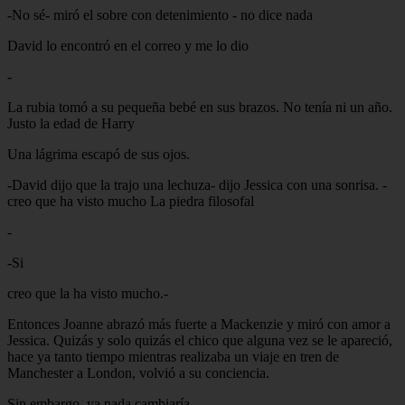
-No sé- miró el sobre con detenimiento - no dice nada
David lo encontró en el correo y me lo dio
-
La rubia tomó a su pequeña bebé en sus brazos. No tenía ni un año.
Justo la edad de Harry
Una lágrima escapó de sus ojos.
-David dijo que la trajo una lechuza- dijo Jessica con una sonrisa. -
creo que ha visto mucho La piedra filosofal
-
-Si
creo que la ha visto mucho.-
Entonces Joanne abrazó más fuerte a Mackenzie y miró con amor a
Jessica. Quizás y solo quizás el chico que alguna vez se le apareció,
hace ya tanto tiempo mientras realizaba un viaje en tren de
Manchester a London, volvió a su conciencia.
Sin embargo, ya nada cambiaría.