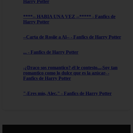
Harry Potter
****-- HABIA UNA VEZ --***** - Fanfics de
Harry Potter
--Carta de Rosiie a Al-- - Fanfics de Harry Potter
... - Fanfics de Harry Potter
-¿Draco sos romantico?-él le contesto...-Soy tan
romantico como lo dulce que es la azúcar- -
Fanfics de Harry Potter
"-Eres mío, Alec." - Fanfics de Harry Potter