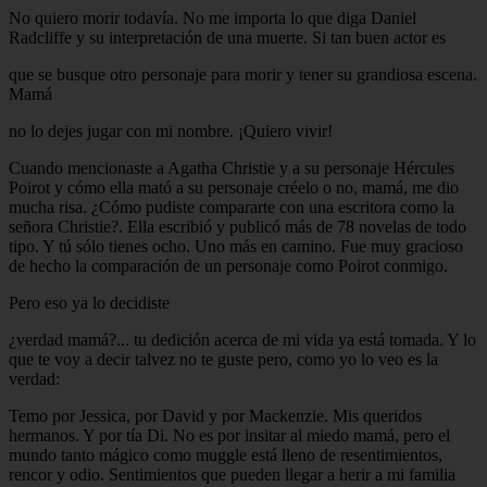
No quiero morir todavía. No me importa lo que diga Daniel
Radcliffe y su interpretación de una muerte. Si tan buen actor es
que se busque otro personaje para morir y tener su grandiosa escena.
Mamá
no lo dejes jugar con mi nombre. ¡Quiero vivir!
Cuando mencionaste a Agatha Christie y a su personaje Hércules
Poirot y cómo ella mató a su personaje créelo o no, mamá, me dio
mucha risa. ¿Cómo pudiste compararte con una escritora como la
señora Christie?. Ella escribió y publicó más de 78 novelas de todo
tipo. Y tú sólo tienes ocho. Uno más en camino. Fue muy gracioso
de hecho la comparación de un personaje como Poirot conmigo.
Pero eso ya lo decidiste
¿verdad mamá?... tu dedición acerca de mi vida ya está tomada. Y lo
que te voy a decir talvez no te guste pero, como yo lo veo es la
verdad:
Temo por Jessica, por David y por Mackenzie. Mis queridos
hermanos. Y por tía Di. No es por insitar al miedo mamá, pero el
mundo tanto mágico como muggle está lleno de resentimientos,
rencor y odio. Sentimientos que pueden llegar a herir a mi familia