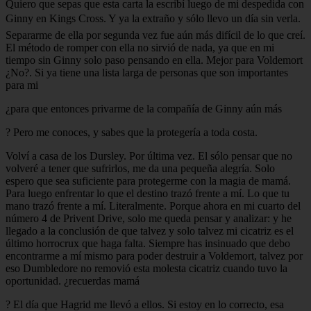
Quiero que sepas que esta carta la escribí luego de mi despedida con
Ginny en Kings Cross. Y ya la extraño y sólo llevo un día sin verla.
Separarme de ella por segunda vez fue aún más difícil de lo que creí.
El método de romper con ella no sirvió de nada, ya que en mi
tiempo sin Ginny solo paso pensando en ella. Mejor para Voldemort
¿No?. Si ya tiene una lista larga de personas que son importantes
para mi
¿para que entonces privarme de la compañía de Ginny aún más
? Pero me conoces, y sabes que la protegería a toda costa.
Volví a casa de los Dursley. Por última vez. El sólo pensar que no
volveré a tener que sufrirlos, me da una pequeña alegría. Solo
espero que sea suficiente para protegerme con la magia de mamá.
Para luego enfrentar lo que el destino trazó frente a mí. Lo que tu
mano trazó frente a mí. Literalmente. Porque ahora en mi cuarto del
número 4 de Privent Drive, solo me queda pensar y analizar: y he
llegado a la conclusión de que talvez y solo talvez mi cicatriz es el
último horrocrux que haga falta. Siempre has insinuado que debo
encontrarme a mí mismo para poder destruir a Voldemort, talvez por
eso Dumbledore no removió esta molesta cicatriz cuando tuvo la
oportunidad. ¿recuerdas mamá
? El día que Hagrid me llevó a ellos. Si estoy en lo correcto, esa