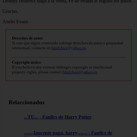
Deathly Hollows salga a la venta, Fe de erratas le seguirá los pasos.
Gracias,
Anelis Evans
Derechos de autor
Si cree que algún contenido infringe derechos de autor o propiedad
intelectual, contacte en
bitelchux@yahoo.es
.
Copyright notice
If you believe any content infringes copyright or intellectual
property rights, please contact
bitelchux@yahoo.es
.
Relaccionados
...TU... - Fanfics de Harry Potter
-.-.-.-Inocente papá, harry-.-.-.- - Fanfics de