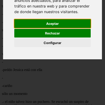
anuncios adecuados, para analizar el
tráfico en nuestra web y para comprender
taddadas mucho?
de donde llegan nuestros visitantes.
- era la voz de un niño.
-no cariño
Aceptar
sólo leeré el correo
Rechazar
- la voz de una mujer se escuchó tras la puerta
Configurar
- no me hagas esa carita David
vé a jugar con Mac
-
-peddo Jessica está con ella
-
-cariño
sólo un momento
.- el niño talvez hizo un puchero. Se escuchó un suspiro de