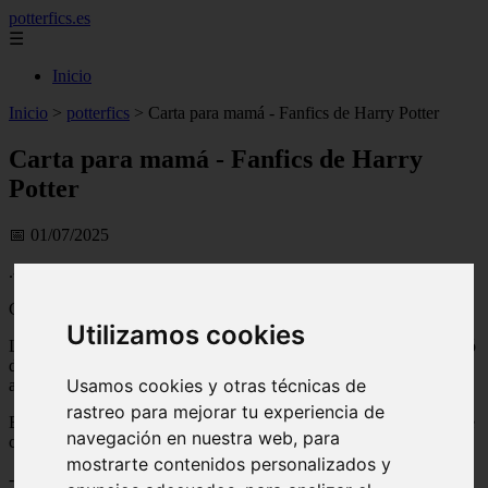
potterfics.es
☰
Inicio
Inicio
>
potterfics
>
Carta para mamá - Fanfics de Harry Potter
Carta para mamá - Fanfics de Harry
Potter
📅 01/07/2025
.-.-.-.-.-.-.
Carta para mamá
Utilizamos cookies
La habitación estaba a oscuras. Afuera una luz del pasillo se prendió
dejando ver ases de luz entre el piso de madera y la puerta de
Usamos cookies y otras técnicas de
acceso.
rastreo para mejorar tu experiencia de
El sonido sordo de unos pasos resonaron lejanos y luego lentamente
navegación en nuestra web, para
cercanos a la puerta.
mostrarte contenidos personalizados y
-mamá