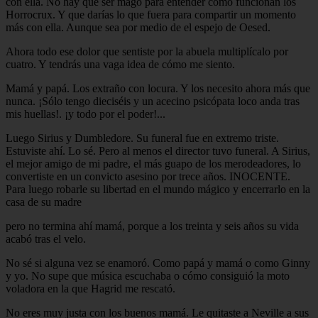
con ella. No hay que ser mago para entender como funcionan los
Horrocrux. Y que darías lo que fuera para compartir un momento
más con ella. Aunque sea por medio de el espejo de Oesed.
Ahora todo ese dolor que sentiste por la abuela multiplícalo por
cuatro. Y tendrás una vaga idea de cómo me siento.
Mamá y papá. Los extraño con locura. Y los necesito ahora más que
nunca. ¡Sólo tengo dieciséis y un acecino psicópata loco anda tras
mis huellas!. ¡y todo por el poder!...
Luego Sirius y Dumbledore. Su funeral fue en extremo triste.
Estuviste ahí. Lo sé. Pero al menos el director tuvo funeral. A Sirius,
el mejor amigo de mi padre, el más guapo de los merodeadores, lo
convertiste en un convicto asesino por trece años. INOCENTE.
Para luego robarle su libertad en el mundo mágico y encerrarlo en la
casa de su madre
pero no termina ahí mamá, porque a los treinta y seis años su vida
acabó tras el velo.
No sé si alguna vez se enamoró. Como papá y mamá o como Ginny
y yo. No supe que música escuchaba o cómo consiguió la moto
voladora en la que Hagrid me rescató.
No eres muy justa con los buenos mamá. Le quitaste a Neville a sus