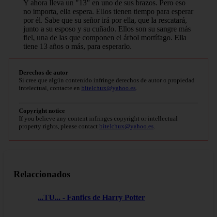
Y ahora lleva un "13" en uno de sus brazos. Pero eso
no importa, ella espera. Ellos tienen tiempo para esperar
por él. Sabe que su señor irá por ella, que la rescatará,
junto a su esposo y su cuñado. Ellos son su sangre más
fiel, una de las que componen el árbol mortífago. Ella
tiene 13 años o más, para esperarlo.
Derechos de autor
Si cree que algún contenido infringe derechos de autor o propiedad
intelectual, contacte en
bitelchux@yahoo.es
.
Copyright notice
If you believe any content infringes copyright or intellectual
property rights, please contact
bitelchux@yahoo.es
.
Relaccionados
...TU... - Fanfics de Harry Potter