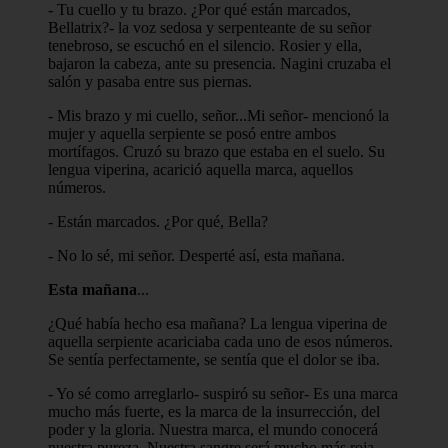
- Tu cuello y tu brazo. ¿Por qué están marcados,
Bellatrix?- la voz sedosa y serpenteante de su señor
tenebroso, se escuchó en el silencio. Rosier y ella,
bajaron la cabeza, ante su presencia. Nagini cruzaba el
salón y pasaba entre sus piernas.
- Mis brazo y mi cuello, señor...Mi señor- mencionó la
mujer y aquella serpiente se posó entre ambos
mortífagos. Cruzó su brazo que estaba en el suelo. Su
lengua viperina, acarició aquella marca, aquellos
números.
- Están marcados. ¿Por qué, Bella?
- No lo sé, mi señor. Desperté así, esta mañana.
Esta mañana
...
¿Qué había hecho esa mañana? La lengua viperina de
aquella serpiente acariciaba cada uno de esos números.
Se sentía perfectamente, se sentía que el dolor se iba.
- Yo sé como arreglarlo- suspiró su señor- Es una marca
mucho más fuerte, es la marca de la insurrección, del
poder y la gloria. Nuestra marca, el mundo conocerá
nuestra pureza. Nuestra sangre será mucho más roja...