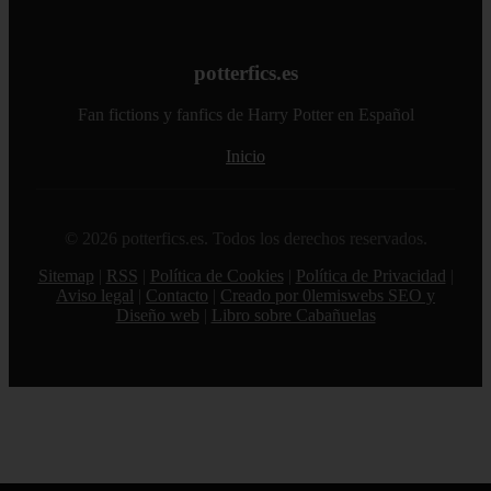
potterfics.es
Fan fictions y fanfics de Harry Potter en Español
Inicio
© 2026 potterfics.es. Todos los derechos reservados.
Sitemap
|
RSS
|
Política de Cookies
|
Política de Privacidad
|
Aviso legal
|
Contacto
|
Creado por 0lemiswebs SEO y
Diseño web
|
Libro sobre Cabañuelas