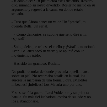
- ¿Cómo dices? ?¿Qué mierda estás diciendo, Rosier?-
dijo, mirando su rostro divertido. Rosier no insitió en su
argumento y regresó a la cama, en donde estaba
sentado.
- Creo que Ahora tienes un valor. Un "precio", mi
querida Bella. Un serial.
- ¿¡Cómo demonios, se supone que se lo diré a mi
esposo!?
- Solo pídele que te bese el cuello y ¡Woalá!- mencionó
Evan. Bellatrix sacó su varita y lo apuntó con un
movimiento rápido.
- Has sido tan gracioso, Rosier...
No podía recordar de donde provenía aquella marca,
sobre su piel. No recordaba batalla en la cual, los
aurores la marcaran de una forma u otra. ¡Malditos
imbéciles! ¡Infelices! Los Mataría uno por uno.
Y se suscitó la guerra. Lord Voldemort y su primera
batalla. Su más fiel luchadora, estaba de su lado y no
iba a abandonarle.