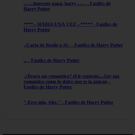
-.-.-.-Inocente papá, harry-.-.-.- - Fanfics de
Harry Potter
****-- HABIA UNA VEZ --***** - Fanfics de
Harry Potter
--Carta de Rosiie a Al-- - Fanfics de Harry Potter
... - Fanfics de Harry Potter
-¿Draco sos romantico?-él le contesto...-Soy tan
romantico como lo dulce que es la azúcar- -
Fanfics de Harry Potter
"-Eres mío, Alec." - Fanfics de Harry Potter