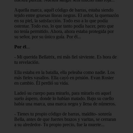
Aquella marca, aquél código de barras, estaba siendo
tejido entre gruesas líneas negras. El ardor, la quemazón
en su piel, la satisfacción. Todo eso a lo que podía
ostentar. Todo eso, lo que tanto podía hacer, pero que
no tenía permitido. Ahora, ahora estaba protegida por
su señor, por su único guía. Por él...
Por él
...
- Mi querida Bellatrix, mi más fiel sirviente. Es hora de
tu revelación.
Ella estaba en la batalla, ella peleaba como nadie. Los
más fieles vasallos. Ella cayó en prisión. Evan Rosier
en cambio. Él perdió su vida.
Ladeó su cuerpo para mirarlo, para mirarlo en aquel
suelo áspero, donde lo habían matado. Bajo su cuello
había una marca, una marca negra y llena de números.
- Tienes tu propio código de barras, maldito- sonreía
Bella, antes de que fuertes brazos y varitas, se cerraran
a su alrededor- Tu propio precio, fue la muerte...