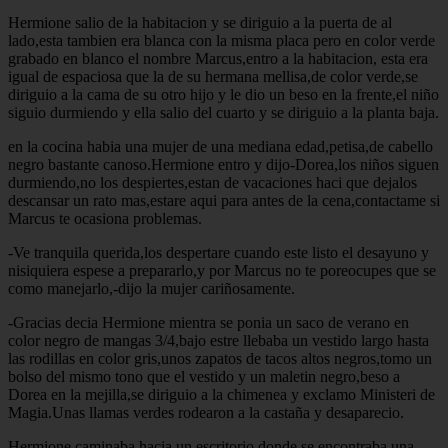
Hermione salio de la habitacion y se diriguio a la puerta de al
lado,esta tambien era blanca con la misma placa pero en color verde
grabado en blanco el nombre Marcus,entro a la habitacion, esta era
igual de espaciosa que la de su hermana mellisa,de color verde,se
diriguio a la cama de su otro hijo y le dio un beso en la frente,el niño
siguio durmiendo y ella salio del cuarto y se diriguio a la planta baja.
en la cocina habia una mujer de una mediana edad,petisa,de cabello
negro bastante canoso.Hermione entro y dijo-Dorea,los niños siguen
durmiendo,no los despiertes,estan de vacaciones haci que dejalos
descansar un rato mas,estare aqui para antes de la cena,contactame si
Marcus te ocasiona problemas.
-Ve tranquila querida,los despertare cuando este listo el desayuno y
nisiquiera espese a prepararlo,y por Marcus no te poreocupes que se
como manejarlo,-dijo la mujer cariñosamente.
-Gracias decia Hermione mientra se ponia un saco de verano en
color negro de mangas 3/4,bajo estre llebaba un vestido largo hasta
las rodillas en color gris,unos zapatos de tacos altos negros,tomo un
bolso del mismo tono que el vestido y un maletin negro,beso a
Dorea en la mejilla,se diriguio a la chimenea y exclamo Ministeri de
Magia.Unas llamas verdes rodearon a la castaña y desaparecio.
Hermione caminaba hacia un escritorio donde se encontraba una