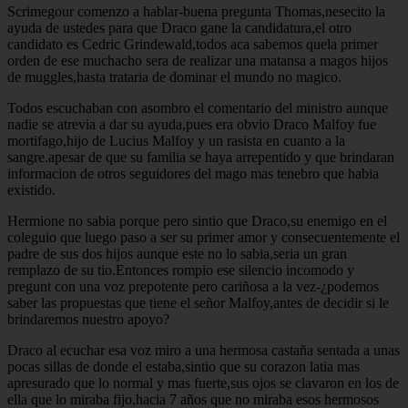
Scrimegour comenzo a hablar-buena pregunta Thomas,nesecito la
ayuda de ustedes para que Draco gane la candidatura,el otro
candidato es Cedric Grindewald,todos aca sabemos quela primer
orden de ese muchacho sera de realizar una matansa a magos hijos
de muggles,hasta trataria de dominar el mundo no magico.
Todos escuchaban con asombro el comentario del ministro aunque
nadie se atrevia a dar su ayuda,pues era obvio Draco Malfoy fue
mortifago,hijo de Lucius Malfoy y un rasista en cuanto a la
sangre.apesar de que su familia se haya arrepentido y que brindaran
informacion de otros seguidores del mago mas tenebro que habia
existido.
Hermione no sabia porque pero sintio que Draco,su enemigo en el
coleguio que luego paso a ser su primer amor y consecuentemente el
padre de sus dos hijos aunque este no lo sabia,seria un gran
remplazo de su tio.Entonces rompio ese silencio incomodo y
pregunt con una voz prepotente pero cariñosa a la vez-¿podemos
saber las propuestas que tiene el señor Malfoy,antes de decidir si le
brindaremos nuestro apoyo?
Draco al ecuchar esa voz miro a una hermosa castaña sentada a unas
pocas sillas de donde el estaba,sintio que su corazon latia mas
apresurado que lo normal y mas fuerte,sus ojos se clavaron en los de
ella que lo miraba fijo,hacia 7 años que no miraba esos hermosos