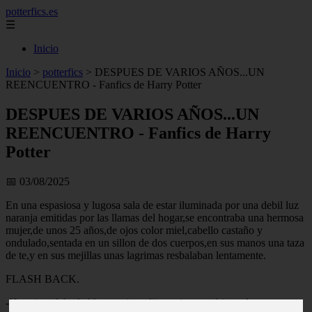
potterfics.es
☰
Inicio
Inicio
>
potterfics
>
DESPUES DE VARIOS AÑOS...UN
REENCUENTRO - Fanfics de Harry Potter
DESPUES DE VARIOS AÑOS...UN
REENCUENTRO - Fanfics de Harry
Potter
📅 03/08/2025
En una espasiosa y lugosa sala de estar iluminada por una debil luz
naranja emitidas por las llamas del hogar,se encontraba una hermosa
mujer,de unos 25 años,de ojos color miel,cabello castaño y
ondulado,sentada en un sillon de dos cuerpos,en sus manos una taza
de te,y en sus mejillas unas lagrimas resbalaban lentamente.
FLASH BACK.
-Hermionedebo hablar contigo,-dijo un joven,rubio y alto muy