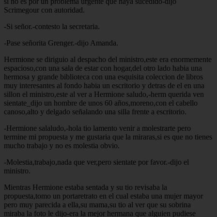
si no es por un problema urgente que haya sucedido-dijo
Scrimegour con autoridad.
-Si señor.-contesto la secretaria.
-Pase señorita Grenger.-dijo Amanda.
Hermione se diriguio al despacho del ministro,este era enormemente
espacioso,con una sala de estar con hogar,del otro lado habia una
hermosa y grande biblioteca con una esquisita coleccion de libros
muy interesantes al fondo habia un escritorio y detras de el en una
sillon el ministro,este al ver a Hermione saludo,-herm querida ven
sientate_dijo un hombre de unos 60 años,moreno,con el cabello
canoso,alto y delgado señalando una silla frente a escritorio.
-Hermione salaludo,-hola tio lamento venir a molestrarte pero
termine mi propuesta y me gustaria que la miraras,si es que no tienes
mucho trabajo y no es molestia obvio.
-Molestia,trabajo,nada que ver,pero sientate por favor.-dijo el
ministro.
Mientras Hermione estaba sentada y su tio revisaba la
propuesta,tomo un portaretrato en el cual estaba una mujer mayor
pero muy parecida a ella,su mama,su tio al ver que su sobrina
miraba la foto le dijo-era la mejor hermana que alguien pudiese