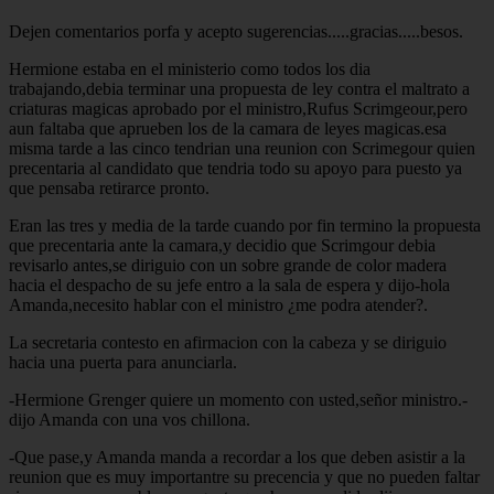
Dejen comentarios porfa y acepto sugerencias.....gracias.....besos.
Hermione estaba en el ministerio como todos los dia
trabajando,debia terminar una propuesta de ley contra el maltrato a
criaturas magicas aprobado por el ministro,Rufus Scrimgeour,pero
aun faltaba que aprueben los de la camara de leyes magicas.esa
misma tarde a las cinco tendrian una reunion con Scrimegour quien
precentaria al candidato que tendria todo su apoyo para puesto ya
que pensaba retirarce pronto.
Eran las tres y media de la tarde cuando por fin termino la propuesta
que precentaria ante la camara,y decidio que Scrimgour debia
revisarlo antes,se diriguio con un sobre grande de color madera
hacia el despacho de su jefe entro a la sala de espera y dijo-hola
Amanda,necesito hablar con el ministro ¿me podra atender?.
La secretaria contesto en afirmacion con la cabeza y se diriguio
hacia una puerta para anunciarla.
-Hermione Grenger quiere un momento con usted,señor ministro.-
dijo Amanda con una vos chillona.
-Que pase,y Amanda manda a recordar a los que deben asistir a la
reunion que es muy importantre su precencia y que no pueden faltar