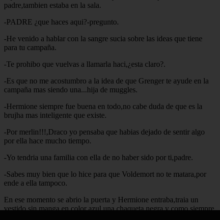
padre,tambien estaba en la sala.
-PADRE ¿que haces aqui?-pregunto.
-He venido a hablar con la sangre sucia sobre las ideas que tiene
para tu campaña.
-Te prohibo que vuelvas a llamarla haci,¿esta claro?.
-Es que no me acostumbro a la idea de que Grenger te ayude en la
campaña mas siendo una...hija de muggles.
-Hermione siempre fue buena en todo,no cabe duda de que es la
brujha mas inteligente que existe.
-Por merlin!!!,Draco yo pensaba que habias dejado de sentir algo
por ella hace mucho tiempo.
-Yo tendria una familia con ella de no haber sido por ti,padre.
-Sabes muy bien que lo hice para que Voldemort no te matara,por
ende a ella tampoco.
En ese momento se abrio la puerta y Hermione entraba,traia un
vestido sin manga en color azul,una chaqueta negra y como siempre
zapatos de tacon alto en azul con un bolsa haciedo juego y el