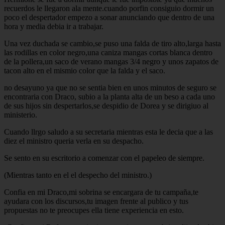
recuerdos le llegaron ala mente.cuando porfin consiguio dormir un
poco el despertador empezo a sonar anunciando que dentro de una
hora y media debia ir a trabajar.
Una vez duchada se cambio,se puso una falda de tiro alto,larga hasta
las rodillas en color negro,una caniza mangas cortas blanca dentro
de la pollera,un saco de verano mangas 3/4 negro y unos zapatos de
tacon alto en el mismio color que la falda y el saco.
no desayuno ya que no se sentia bien en unos minutos de seguro se
encontraria con Draco, subio a la planta alta de un beso a cada uno
de sus hijos sin despertarlos,se despidio de Dorea y se dirigiuo al
ministerio.
Cuando llrgo saludo a su secretaria mientras esta le decia que a las
diez el ministro queria verla en su despacho.
Se sento en su escritorio a comenzar con el papeleo de siempre.
(Mientras tanto en el el despecho del ministro.)
Confia en mi Draco,mi sobrina se encargara de tu campaña,te
ayudara con los discursos,tu imagen frente al publico y tus
propuestas no te preocupes ella tiene experiencia en esto.