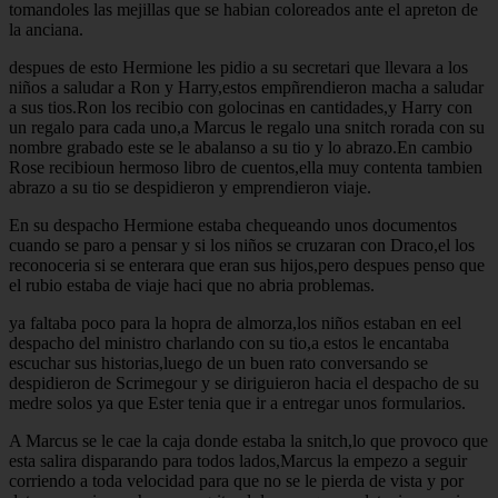
tomandoles las mejillas que se habian coloreados ante el apreton de
la anciana.
despues de esto Hermione les pidio a su secretari que llevara a los
niños a saludar a Ron y Harry,estos empñrendieron macha a saludar
a sus tios.Ron los recibio con golocinas en cantidades,y Harry con
un regalo para cada uno,a Marcus le regalo una snitch rorada con su
nombre grabado este se le abalanso a su tio y lo abrazo.En cambio
Rose recibioun hermoso libro de cuentos,ella muy contenta tambien
abrazo a su tio se despidieron y emprendieron viaje.
En su despacho Hermione estaba chequeando unos documentos
cuando se paro a pensar y si los niños se cruzaran con Draco,el los
reconoceria si se enterara que eran sus hijos,pero despues penso que
el rubio estaba de viaje haci que no abria problemas.
ya faltaba poco para la hopra de almorza,los niños estaban en eel
despacho del ministro charlando con su tio,a estos le encantaba
escuchar sus historias,luego de un buen rato conversando se
despidieron de Scrimegour y se diriguieron hacia el despacho de su
medre solos ya que Ester tenia que ir a entregar unos formularios.
A Marcus se le cae la caja donde estaba la snitch,lo que provoco que
esta salira disparando para todos lados,Marcus la empezo a seguir
corriendo a toda velocidad para que no se le pierda de vista y por