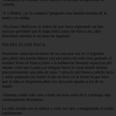
castaña.
-Y a Malfoy ¿se lo contaras?-pregunto esta mientra tomaba de la
mano a su amiga.
-No,Draco Malfoyno se entera de que estoy esperando un hijo
suyo,no permitire que le haga daño como me hizo a mi.,-dijo
Hermione mientra se secabas las lagrimas.
FIN DEL FLASH BACK.
Hermione subia las escaleras de su casa,una vez en el segundo
piso,abrio una puerta blanca con una placa en color rosa grabado el
nombre Rose en blanco,entro a la habitacion bastante espaciosa del
mismo color que la placa,se diriguio hacia la cama donde dormia
placenteramente una niña de unos 7 años,de piel blanca,cabello lacio
y rubio platinado.Su madre le dio un beso en la frente lo que hizo
que la niña se despertara,abrio los ojos,eran iguales a los de su
madre.
-Duerme,cariño solo vine a darte un beso antes de ir a trabajar,-dijo
cariñosamente Hermione.
La niña acintio con la cabeza y cerro los ojos ,consiguiendo el sueño
rapidamente.