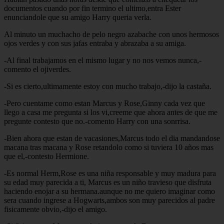
documentos cuando por fin termino el ultimo,entra Ester
enunciandole que su amigo Harry queria verla.
Al minuto un muchacho de pelo negro azabache con unos hermosos
ojos verdes y con sus jafas entraba y abrazaba a su amiga.
-Al final trabajamos en el mismo lugar y no nos vemos nunca,-
comento el ojiverdes.
-Si es cierto,ultimamente estoy con mucho trabajo,-dijo la castaña.
-Pero cuentame como estan Marcus y Rose,Ginny cada vez que
llego a casa me pregunta si los vi,creeme que ahora antes de que me
pregunte contesto que no.-comento Harry con una sonrrisa.
-Bien ahora que estan de vacasiones,Marcus todo el dia mandandose
macana tras macana y Rose retandolo como si tuviera 10 años mas
que el,-contesto Hermione.
-Es normal Herm,Rose es una niña responsable y muy madura para
su edad muy parecida a ti, Marcus es un niño travieso que disfruta
haciendo enojar a su hermana.aunque no me quiero imaginar como
sera cuando ingrese a Hogwarts,ambos son muy parecidos al padre
fisicamente obvio,-dijo el amigo.