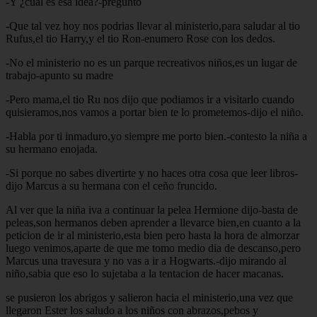
-Y ¿cual es esa idea?-pregunto
-Que tal vez hoy nos podrias llevar al ministerio,para saludar al tio
Rufus,el tio Harry,y el tio Ron-enumero Rose con los dedos.
-No el ministerio no es un parque recreativos niños,es un lugar de
trabajo-apunto su madre
-Pero mama,el tio Ru nos dijo que podiamos ir a visitarlo cuando
quisieramos,nos vamos a portar bien te lo prometemos-dijo el niño.
-Habla por ti inmaduro,yo siempre me porto bien.-contesto la niña a
su hermano enojada.
-Si porque no sabes divertirte y no haces otra cosa que leer libros-
dijo Marcus a su hermana con el ceño fruncido.
Al ver que la niña iva a continuar la pelea Hermione dijo-basta de
peleas,son hermanos deben aprender a llevarce bien,en cuanto a la
peticion de ir al ministerio,esta bien pero hasta la hora de almorzar
luego venimos,aparte de que me tomo medio dia de descanso,pero
Marcus una travesura y no vas a ir a Hogwarts.-dijo mirando al
niño,sabia que eso lo sujetaba a la tentacion de hacer macanas.
se pusieron los abrigos y salieron hacia el ministerio,una vez que
llegaron Ester los saludo a los niños con abrazos,pebos y