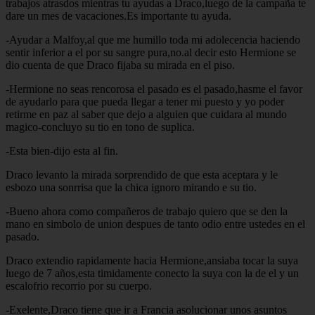
trabajos atrasdos mientras tu ayudas a Draco,luego de la campaña te
dare un mes de vacaciones.Es importante tu ayuda.
-Ayudar a Malfoy,al que me humillo toda mi adolecencia haciendo
sentir inferior a el por su sangre pura,no.al decir esto Hermione se
dio cuenta de que Draco fijaba su mirada en el piso.
-Hermione no seas rencorosa el pasado es el pasado,hasme el favor
de ayudarlo para que pueda llegar a tener mi puesto y yo poder
retirme en paz al saber que dejo a alguien que cuidara al mundo
magico-concluyo su tio en tono de suplica.
-Esta bien-dijo esta al fin.
Draco levanto la mirada sorprendido de que esta aceptara y le
esbozo una sonrrisa que la chica ignoro mirando e su tio.
-Bueno ahora como compañeros de trabajo quiero que se den la
mano en simbolo de union despues de tanto odio entre ustedes en el
pasado.
Draco extendio rapidamente hacia Hermione,ansiaba tocar la suya
luego de 7 años,esta timidamente conecto la suya con la de el y un
escalofrio recorrio por su cuerpo.
-Exelente,Draco tiene que ir a Francia asolucionar unos asuntos