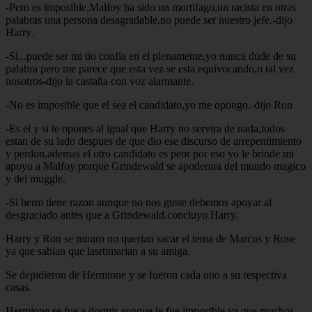
-Pero es imposible,Malfoy ha sido un mortifago,un racista en otras
palabras una persona desagradable,no puede ser nuestro jefe.-dijo
Harry.
-Si...puede ser mi tio confia en el plenamente,yo nunca dude de su
palabra pero me parece que esta vez se esta equivocando,o tal vez
nosotros-dijo la castaña con voz alarmante.
-No es imposible que el sea el candidato,yo me opongo.-dijo Ron
-Es el y si te opones al igual que Harry no servira de nada,todos
estan de su lado despues de que dio ese discurso de arrepentimiento
y perdon,ademas el otro candidato es peor por eso yo le brinde mi
apoyo a Malfoy porque Grindewald se apoderara del mundo magico
y del muggle.
-Si herm tiene razon aunque no nos guste debemos apoyar al
desgraciado antes que a Grindewald.concluyo Harry.
Harry y Ron se miraro no querian sacar el tema de Marcus y Rose
ya que sabian que lasrtimarian a su amiga.
Se depidieron de Hermione y se fueron cada uno a su respectiva
casas.
Hermione se fue a dormir aunque le fue imposible ya que muchos