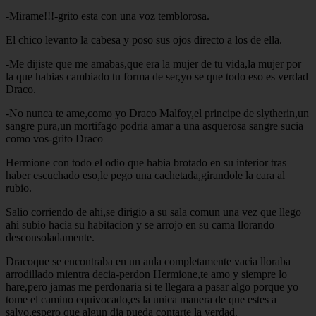
-Mirame!!!-grito esta con una voz temblorosa.
El chico levanto la cabesa y poso sus ojos directo a los de ella.
-Me dijiste que me amabas,que era la mujer de tu vida,la mujer por
la que habias cambiado tu forma de ser,yo se que todo eso es verdad
Draco.
-No nunca te ame,como yo Draco Malfoy,el principe de slytherin,un
sangre pura,un mortifago podria amar a una asquerosa sangre sucia
como vos-grito Draco
Hermione con todo el odio que habia brotado en su interior tras
haber escuchado eso,le pego una cachetada,girandole la cara al
rubio.
Salio corriendo de ahi,se dirigio a su sala comun una vez que llego
ahi subio hacia su habitacion y se arrojo en su cama llorando
desconsoladamente.
Dracoque se encontraba en un aula completamente vacia lloraba
arrodillado mientra decia-perdon Hermione,te amo y siempre lo
hare,pero jamas me perdonaria si te llegara a pasar algo porque yo
tome el camino equivocado,es la unica manera de que estes a
salvo,espero que algun dia pueda contarte la verdad.