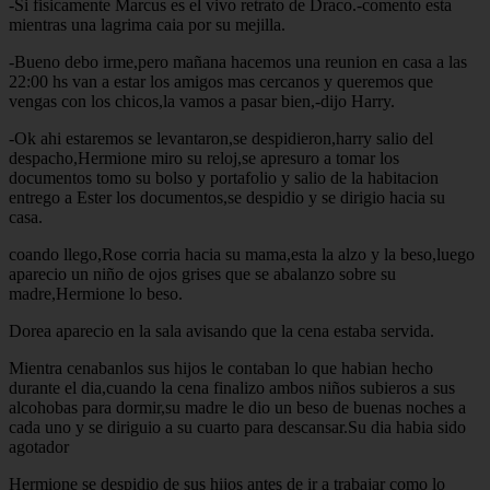
-Si fisicamente Marcus es el vivo retrato de Draco.-comento esta
mientras una lagrima caia por su mejilla.
-Bueno debo irme,pero mañana hacemos una reunion en casa a las
22:00 hs van a estar los amigos mas cercanos y queremos que
vengas con los chicos,la vamos a pasar bien,-dijo Harry.
-Ok ahi estaremos se levantaron,se despidieron,harry salio del
despacho,Hermione miro su reloj,se apresuro a tomar los
documentos tomo su bolso y portafolio y salio de la habitacion
entrego a Ester los documentos,se despidio y se dirigio hacia su
casa.
coando llego,Rose corria hacia su mama,esta la alzo y la beso,luego
aparecio un niño de ojos grises que se abalanzo sobre su
madre,Hermione lo beso.
Dorea aparecio en la sala avisando que la cena estaba servida.
Mientra cenabanlos sus hijos le contaban lo que habian hecho
durante el dia,cuando la cena finalizo ambos niños subieros a sus
alcohobas para dormir,su madre le dio un beso de buenas noches a
cada uno y se diriguio a su cuarto para descansar.Su dia habia sido
agotador
Hermione se despidio de sus hijos antes de ir a trabajar como lo