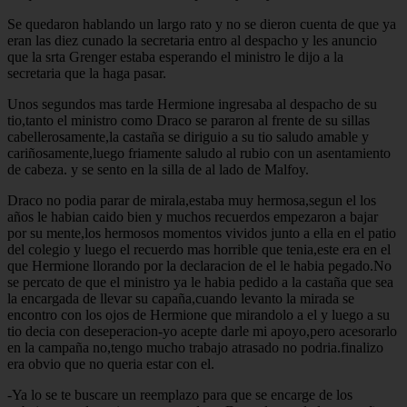
Se quedaron hablando un largo rato y no se dieron cuenta de que ya
eran las diez cunado la secretaria entro al despacho y les anuncio
que la srta Grenger estaba esperando el ministro le dijo a la
secretaria que la haga pasar.
Unos segundos mas tarde Hermione ingresaba al despacho de su
tio,tanto el ministro como Draco se pararon al frente de su sillas
cabellerosamente,la castaña se diriguio a su tio saludo amable y
cariñosamente,luego friamente saludo al rubio con un asentamiento
de cabeza. y se sento en la silla de al lado de Malfoy.
Draco no podia parar de mirala,estaba muy hermosa,segun el los
años le habian caido bien y muchos recuerdos empezaron a bajar
por su mente,los hermosos momentos vividos junto a ella en el patio
del colegio y luego el recuerdo mas horrible que tenia,este era en el
que Hermione llorando por la declaracion de el le habia pegado.No
se percato de que el ministro ya le habia pedido a la castaña que sea
la encargada de llevar su capaña,cuando levanto la mirada se
encontro con los ojos de Hermione que mirandolo a el y luego a su
tio decia con deseperacion-yo acepte darle mi apoyo,pero acesorarlo
en la campaña no,tengo mucho trabajo atrasado no podria.finalizo
era obvio que no queria estar con el.
-Ya lo se te buscare un reemplazo para que se encarge de los