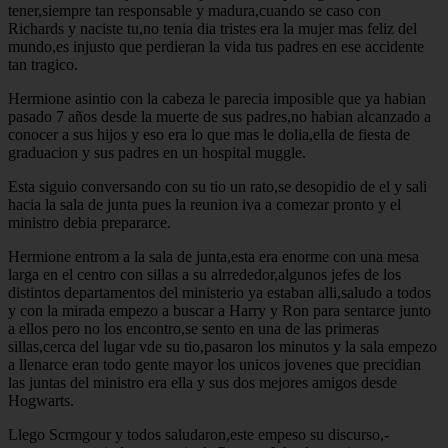
tener,siempre tan responsable y madura,cuando se caso con
Richards y naciste tu,no tenia dia tristes era la mujer mas feliz del
mundo,es injusto que perdieran la vida tus padres en ese accidente
tan tragico.
Hermione asintio con la cabeza le parecia imposible que ya habian
pasado 7 años desde la muerte de sus padres,no habian alcanzado a
conocer a sus hijos y eso era lo que mas le dolia,ella de fiesta de
graduacion y sus padres en un hospital muggle.
Esta siguio conversando con su tio un rato,se desopidio de el y sali
hacia la sala de junta pues la reunion iva a comezar pronto y el
ministro debia prepararce.
Hermione entrom a la sala de junta,esta era enorme con una mesa
larga en el centro con sillas a su alrrededor,algunos jefes de los
distintos departamentos del ministerio ya estaban alli,saludo a todos
y con la mirada empezo a buscar a Harry y Ron para sentarce junto
a ellos pero no los encontro,se sento en una de las primeras
sillas,cerca del lugar vde su tio,pasaron los minutos y la sala empezo
a llenarce eran todo gente mayor los unicos jovenes que precidian
las juntas del ministro era ella y sus dos mejores amigos desde
Hogwarts.
Llego Scrmgour y todos saludaron,este empeso su discurso,-