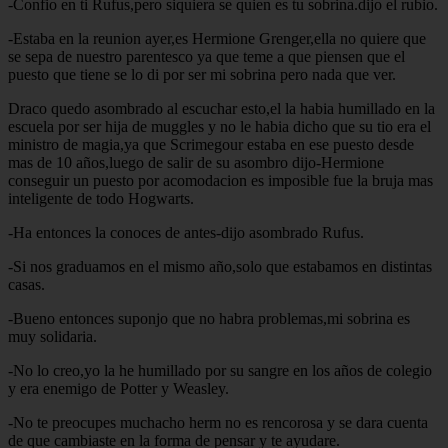
-Confio en ti Rufus,pero siquiera se quien es tu sobrina.dijo el rubio.
-Estaba en la reunion ayer,es Hermione Grenger,ella no quiere que
se sepa de nuestro parentesco ya que teme a que piensen que el
puesto que tiene se lo di por ser mi sobrina pero nada que ver.
Draco quedo asombrado al escuchar esto,el la habia humillado en la
escuela por ser hija de muggles y no le habia dicho que su tio era el
ministro de magia,ya que Scrimegour estaba en ese puesto desde
mas de 10 años,luego de salir de su asombro dijo-Hermione
conseguir un puesto por acomodacion es imposible fue la bruja mas
inteligente de todo Hogwarts.
-Ha entonces la conoces de antes-dijo asombrado Rufus.
-Si nos graduamos en el mismo año,solo que estabamos en distintas
casas.
-Bueno entonces suponjo que no habra problemas,mi sobrina es
muy solidaria.
-No lo creo,yo la he humillado por su sangre en los años de colegio
y era enemigo de Potter y Weasley.
-No te preocupes muchacho herm no es rencorosa y se dara cuenta
de que cambiaste en la forma de pensar y te ayudare.