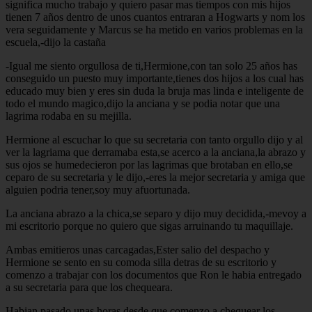
significa mucho trabajo y quiero pasar mas tiempos con mis hijos
tienen 7 años dentro de unos cuantos entraran a Hogwarts y nom los
vera seguidamente y Marcus se ha metido en varios problemas en la
escuela,-dijo la castaña
-Igual me siento orgullosa de ti,Hermione,con tan solo 25 años has
conseguido un puesto muy importante,tienes dos hijos a los cual has
educado muy bien y eres sin duda la bruja mas linda e inteligente de
todo el mundo magico,dijo la anciana y se podia notar que una
lagrima rodaba en su mejilla.
Hermione al escuchar lo que su secretaria con tanto orgullo dijo y al
ver la lagriama que derramaba esta,se acerco a la anciana,la abrazo y
sus ojos se humedecieron por las lagrimas que brotaban en ello,se
ceparo de su secretaria y le dijo,-eres la mejor secretaria y amiga que
alguien podria tener,soy muy afuortunada.
La anciana abrazo a la chica,se separo y dijo muy decidida,-mevoy a
mi escritorio porque no quiero que sigas arruinando tu maquillaje.
Ambas emitieros unas carcagadas,Ester salio del despacho y
Hermione se sento en su comoda silla detras de su escritorio y
comenzo a trabajar con los documentos que Ron le habia entregado
a su secretaria para que los chequeara.
Habian pasado unas horas desde que comenzo a chequear los