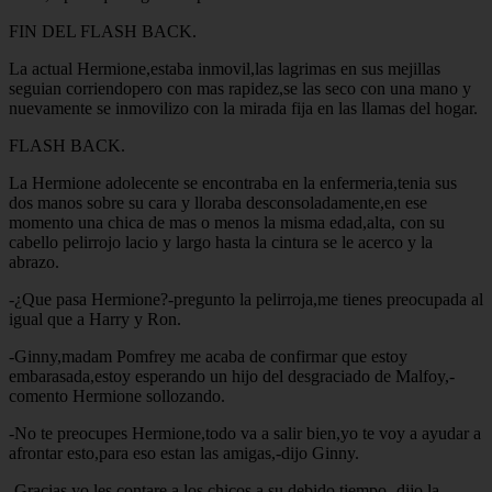
FIN DEL FLASH BACK.
La actual Hermione,estaba inmovil,las lagrimas en sus mejillas
seguian corriendopero con mas rapidez,se las seco con una mano y
nuevamente se inmovilizo con la mirada fija en las llamas del hogar.
FLASH BACK.
La Hermione adolecente se encontraba en la enfermeria,tenia sus
dos manos sobre su cara y lloraba desconsoladamente,en ese
momento una chica de mas o menos la misma edad,alta, con su
cabello pelirrojo lacio y largo hasta la cintura se le acerco y la
abrazo.
-¿Que pasa Hermione?-pregunto la pelirroja,me tienes preocupada al
igual que a Harry y Ron.
-Ginny,madam Pomfrey me acaba de confirmar que estoy
embarasada,estoy esperando un hijo del desgraciado de Malfoy,-
comento Hermione sollozando.
-No te preocupes Hermione,todo va a salir bien,yo te voy a ayudar a
afrontar esto,para eso estan las amigas,-dijo Ginny.
-Gracias,yo les contare a los chicos a su debido tiempo,-dijo la