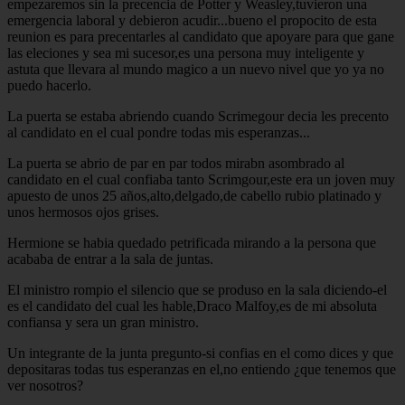
empezaremos sin la precencia de Potter y Weasley,tuvieron una
emergencia laboral y debieron acudir...bueno el propocito de esta
reunion es para precentarles al candidato que apoyare para que gane
las eleciones y sea mi sucesor,es una persona muy inteligente y
astuta que llevara al mundo magico a un nuevo nivel que yo ya no
puedo hacerlo.
La puerta se estaba abriendo cuando Scrimegour decia les precento
al candidato en el cual pondre todas mis esperanzas...
La puerta se abrio de par en par todos mirabn asombrado al
candidato en el cual confiaba tanto Scrimgour,este era un joven muy
apuesto de unos 25 años,alto,delgado,de cabello rubio platinado y
unos hermosos ojos grises.
Hermione se habia quedado petrificada mirando a la persona que
acababa de entrar a la sala de juntas.
El ministro rompio el silencio que se produso en la sala diciendo-el
es el candidato del cual les hable,Draco Malfoy,es de mi absoluta
confiansa y sera un gran ministro.
Un integrante de la junta pregunto-si confias en el como dices y que
depositaras todas tus esperanzas en el,no entiendo ¿que tenemos que
ver nosotros?