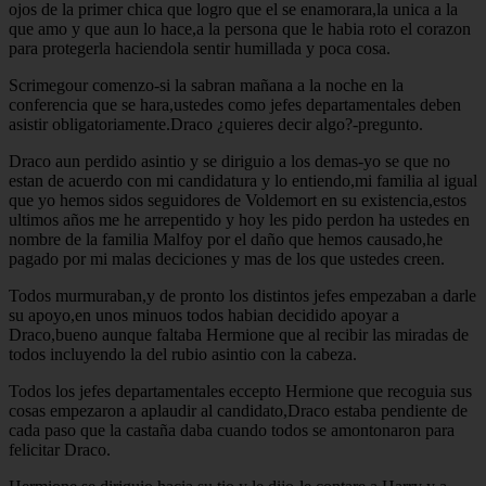
ojos de la primer chica que logro que el se enamorara,la unica a la
que amo y que aun lo hace,a la persona que le habia roto el corazon
para protegerla haciendola sentir humillada y poca cosa.
Scrimegour comenzo-si la sabran mañana a la noche en la
conferencia que se hara,ustedes como jefes departamentales deben
asistir obligatoriamente.Draco ¿quieres decir algo?-pregunto.
Draco aun perdido asintio y se diriguio a los demas-yo se que no
estan de acuerdo con mi candidatura y lo entiendo,mi familia al igual
que yo hemos sidos seguidores de Voldemort en su existencia,estos
ultimos años me he arrepentido y hoy les pido perdon ha ustedes en
nombre de la familia Malfoy por el daño que hemos causado,he
pagado por mi malas deciciones y mas de los que ustedes creen.
Todos murmuraban,y de pronto los distintos jefes empezaban a darle
su apoyo,en unos minuos todos habian decidido apoyar a
Draco,bueno aunque faltaba Hermione que al recibir las miradas de
todos incluyendo la del rubio asintio con la cabeza.
Todos los jefes departamentales eccepto Hermione que recoguia sus
cosas empezaron a aplaudir al candidato,Draco estaba pendiente de
cada paso que la castaña daba cuando todos se amontonaron para
felicitar Draco.