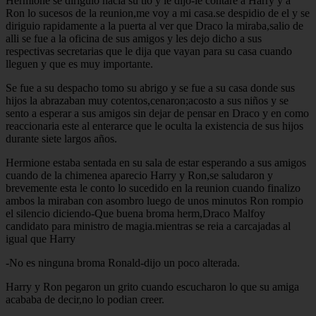
Hermione se diriguio hacia su tio y le dijo-le contare a Harry y a
Ron lo sucesos de la reunion,me voy a mi casa.se despidio de el y se
diriguio rapidamente a la puerta al ver que Draco la miraba,salio de
alli se fue a la oficina de sus amigos y les dejo dicho a sus
respectivas secretarias que le dija que vayan para su casa cuando
lleguen y que es muy importante.
Se fue a su despacho tomo su abrigo y se fue a su casa donde sus
hijos la abrazaban muy cotentos,cenaron;acosto a sus niños y se
sento a esperar a sus amigos sin dejar de pensar en Draco y en como
reaccionaria este al enterarce que le oculta la existencia de sus hijos
durante siete largos años.
Hermione estaba sentada en su sala de estar esperando a sus amigos
cuando de la chimenea aparecio Harry y Ron,se saludaron y
brevemente esta le conto lo sucedido en la reunion cuando finalizo
ambos la miraban con asombro luego de unos minutos Ron rompio
el silencio diciendo-Que buena broma herm,Draco Malfoy
candidato para ministro de magia.mientras se reia a carcajadas al
igual que Harry
-No es ninguna broma Ronald-dijo un poco alterada.
Harry y Ron pegaron un grito cuando escucharon lo que su amiga
acababa de decir,no lo podian creer.