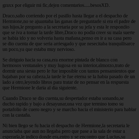
graxx por eliguir mi fic,dejen comentarios.....besosXD.
Draco,salio corriendo por el pasillo hasta llegar a el despacho de
Hermione,no se ajuantaba las ganas de preguntarle si era el padre de
sus hijos,le pregunto a la secretaria por su jefa y esta le respondio
que se iva a tomar la tarde libre,Draco no podia creer su mala suerte
se habia ido y no volveria hasta mañana,penso en ir a su casa pero
se dio cuenta de que seria arriesgado y que nesecitaba tranquilisarce
un poco,ya que estaba muy nervioso.
Se diriguio hacia su casa,era enorme pintada de blanco con
hermosos ventanales y muy lugosa en su interior,almorzo,trato de
dormir una siesta pero le fue imposible con tantos pensamientos que
bajaban por su cabeza,la tarde le fue eterna se la habia pasado de un
lado a otro,leyendo libros para tratar de no pensar en la respuesta
que Hermione le daria al dia siguiente.
Cuando Draco se dio cuenta,su despertador estaba sonando,se
ducho rapido y bajo a desayunar,una vez que termino tomo su
portafolio de cuero negro y se marcho hacia el ministerio para hablar
con la castaña.
Ni bien llego se fu hacia el despacho de Hermione,la secretaria le
anunciaba que aun no llegaba pero que pase a la sala de estar a
esperarla,le indico donde era,entro y se encontro que Lucius,su