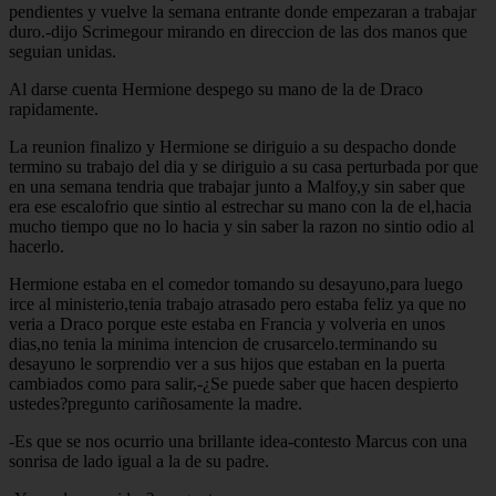
pendientes y vuelve la semana entrante donde empezaran a trabajar
duro.-dijo Scrimegour mirando en direccion de las dos manos que
seguian unidas.
Al darse cuenta Hermione despego su mano de la de Draco
rapidamente.
La reunion finalizo y Hermione se diriguio a su despacho donde
termino su trabajo del dia y se diriguio a su casa perturbada por que
en una semana tendria que trabajar junto a Malfoy,y sin saber que
era ese escalofrio que sintio al estrechar su mano con la de el,hacia
mucho tiempo que no lo hacia y sin saber la razon no sintio odio al
hacerlo.
Hermione estaba en el comedor tomando su desayuno,para luego
irce al ministerio,tenia trabajo atrasado pero estaba feliz ya que no
veria a Draco porque este estaba en Francia y volveria en unos
dias,no tenia la minima intencion de crusarcelo.terminando su
desayuno le sorprendio ver a sus hijos que estaban en la puerta
cambiados como para salir,-¿Se puede saber que hacen despierto
ustedes?pregunto cariñosamente la madre.
-Es que se nos ocurrio una brillante idea-contesto Marcus con una
sonrisa de lado igual a la de su padre.