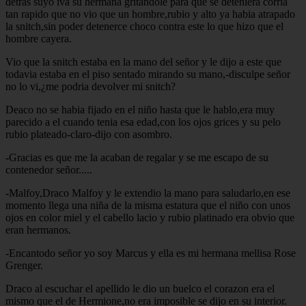
detras suyo iva su hermana gritandole para que se deteniera corria
tan rapido que no vio que un hombre,rubio y alto ya habia atrapado
la snitch,sin poder detenerce choco contra este lo que hizo que el
hombre cayera.
Vio que la snitch estaba en la mano del señor y le dijo a este que
todavia estaba en el piso sentado mirando su mano,-disculpe señor
no lo vi,¿me podria devolver mi snitch?
Deaco no se habia fijado en el niño hasta que le hablo,era muy
parecido a el cuando tenia esa edad,con los ojos grices y su pelo
rubio plateado-claro-dijo con asombro.
-Gracias es que me la acaban de regalar y se me escapo de su
contenedor señor.....
-Malfoy,Draco Malfoy y le extendio la mano para saludarlo,en ese
momento llega una niña de la misma estatura que el niño con unos
ojos en color miel y el cabello lacio y rubio platinado era obvio que
eran hermanos.
-Encantodo señor yo soy Marcus y ella es mi hermana mellisa Rose
Grenger.
Draco al escuchar el apellido le dio un buelco el corazon era el
mismo que el de Hermione,no era imposible se dijo en su interior.