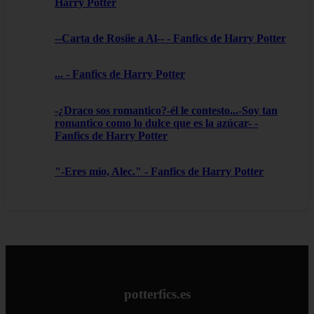
Harry Potter
--Carta de Rosiie a Al-- - Fanfics de Harry Potter
... - Fanfics de Harry Potter
-¿Draco sos romantico?-él le contesto...-Soy tan
romantico como lo dulce que es la azúcar- -
Fanfics de Harry Potter
"-Eres mío, Alec." - Fanfics de Harry Potter
potterfics.es