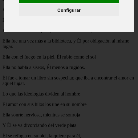
Él cree en la vida liberal y Ella en una vida de cuentos de hadas.
Configurar
Él ha comido servido por Elfos, Ella comida de abuela.
Él con cubiertos de plata, Ella en una mesa repleta.
Ella fue una vez más a la biblioteca, y Él por obligación al mismo
lugar.
Ella con el fuego en la piel, Él rubio como el sol
Ella no habla a siseos, Él menos a rugidos.
Él fue a tomar un libro sin sospechar, que iba a encontrar el amor en
aquel lugar.
Lo que las ideologías dividen al hombre
El amor con sus hilos los une en su nombre
Ella sonríe nerviosa, mientras se sonroja
Y Él se va divorciando del verde plata.
Él se refugia en su piel, la quiere para él,