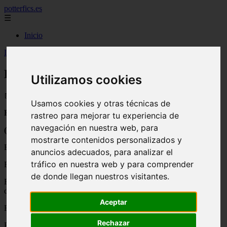
potterfics.es
☰
Inicio
Inicio
>
potterfics
>
Ella y él - Fanfics de Harry Potter
Ella y él - Fanfics de Harry Potter
Utilizamos cookies
📅 17/08/2025
Usamos cookies y otras técnicas de
Ella y Él
rastreo para mejorar tu experiencia de
navegación en nuestra web, para
(basado en una canción)
mostrarte contenidos personalizados y
Ella es de la madriguera, Él de una mansión
anuncios adecuados, para analizar el
tráfico en nuestra web y para comprender
Ella baila música clásica, a Él le gusta el rock
de donde llegan nuestros visitantes.
Ella no ha besado a nadie, lo quiere especial, mientras Él se gradúa
de un MBA en el tema.
Aceptar
Ella es conservadora, Él tradicionalista.
Rechazar
Ella quiere ser artista, Él odia lo muggle.