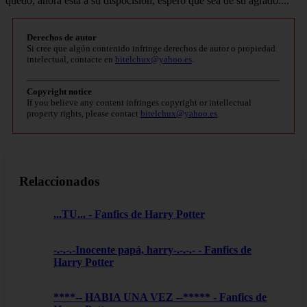
quedo, ahora está a su dispocisión, espero que sea de su agrado....
Derechos de autor
Si cree que algún contenido infringe derechos de autor o propiedad
intelectual, contacte en
bitelchux@yahoo.es
.
Copyright notice
If you believe any content infringes copyright or intellectual
property rights, please contact
bitelchux@yahoo.es
.
Relaccionados
...TU... - Fanfics de Harry Potter
-.-.-.-Inocente papá, harry-.-.-.- - Fanfics de
Harry Potter
****-- HABIA UNA VEZ --***** - Fanfics de