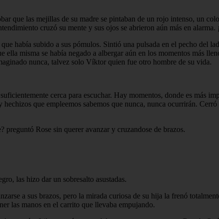
que las mejillas de su madre se pintaban de un rojo intenso, un color 
 entendimiento cruzó su mente y sus ojos se abrieron aún más en alarma
que había subido a sus pómulos. Sintió una pulsada en el pecho del la
e ella misma se había negado a albergar aún en los momentos más llen
 imaginado nunca, talvez solo Víktor quien fue otro hombre de su vida.
o suficientemente cerca para escuchar. Hay momentos, donde es más im
s y hechizos que empleemos sabemos que nunca, nunca ocurrirán. Cerró
be? preguntó Rose sin querer avanzar y cruzandose de brazos.
ro, las hizo dar un sobresalto asustadas.
nzarse a sus brazos, pero la mirada curiosa de su hija la frenó totalment
oner las manos en el carrito que llevaba empujando.