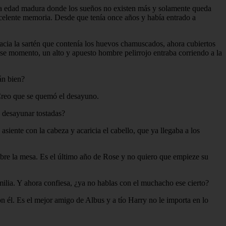
una edad madura donde los sueños no existen más y solamente queda
excelente memoria. Desde que tenía once años y había entrado a
acia la sartén que contenía los huevos chamuscados, ahora cubiertos
 ese momento, un alto y apuesto hombre pelirrojo entraba corriendo a la
án bien?
Creo que se quemó el desayuno.
 desayunar tostadas?
iente con la cabeza y acaricia el cabello, que ya llegaba a los
obre la mesa. Es el último año de Rose y no quiero que empieze su
amilia. Y ahora confiesa, ¿ya no hablas con el muchacho ese cierto?
n él. Es el mejor amigo de Albus y a tío Harry no le importa en lo