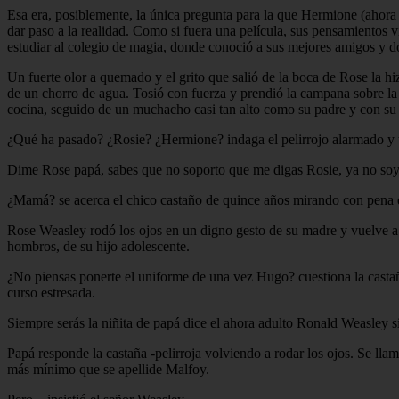
Esa era, posiblemente, la única pregunta para la que Hermione (ahora
dar paso a la realidad. Como si fuera una película, sus pensamientos 
estudiar al colegio de magia, donde conoció a sus mejores amigos y 
Un fuerte olor a quemado y el grito que salió de la boca de Rose la hi
de un chorro de agua. Tosió con fuerza y prendió la campana sobre la e
cocina, seguido de un muchacho casi tan alto como su padre y con su l
¿Qué ha pasado? ¿Rosie? ¿Hermione? indaga el pelirrojo alarmado y 
Dime Rose papá, sabes que no soporto que me digas Rosie, ya no soy
¿Mamá? se acerca el chico castaño de quince años mirando con pena 
Rose Weasley rodó los ojos en un digno gesto de su madre y vuelve a t
hombros, de su hijo adolescente.
¿No piensas ponerte el uniforme de una vez Hugo? cuestiona la castañ
curso estresada.
Siempre serás la niñita de papá dice el ahora adulto Ronald Weasley si
Papá responde la castaña -pelirroja volviendo a rodar los ojos. Se ll
más mínimo que se apellide Malfoy.