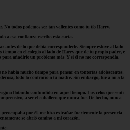
r. No todos podemos ser tan valientes como tu tío Harry.
o a esa confianza escribo esta carta.
ar antes de lo que debía corresponderle. Siempre estuve al lado
tiempo en el colegio al lado de Harry que de tu propio padre, e
o para añadirle un problema más. Y si él no me correspondía,
es no había mucho tiempo para pensar en tonterías adolescentes.
derosa, todo lo contrario a tu madre. Sin embargo, fue a mí a la
 seguía flotando confundido en aquel tiempo. Los celos que sentí
omprensivo, a ser el caballero que nunca fue. De hecho, nunca
se preocupaba por él, me hizo extrañar fuertemente la presencia
 Lentamente se abrió camino a mi corazón.
nte.