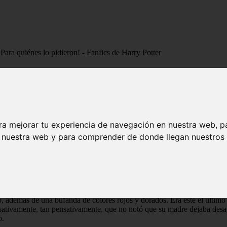
ara quiénes lo pidieron! - Fanfics de Harry Potter
E 2. ¡Para quiénes lo pidieron! - Fanfics d
 sencillo one-shot a mi inventiva. Y los comentarios; a ustedes am
ra mejorar tu experiencia de navegación en nuestra web, p
n nuestra web y para comprender de donde llegan nuestros v
zo se apoyaba sobre la mesa del pequeño comedor mientras revolvía con 
, además de una bufanda de colores rojos y dorados. Era este el últim
sativamente, tan pensativamente, que no notó que su madre dejaba desat
o.