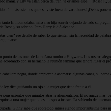
do mamá y Lily ya están cerca del tren, te estamos espe... ¡Rose! ¿Qu
cido aún más este mes que estuviste fuera de vacaciones! ¡Debes ponerm
e tanto la incomodaba, miró a su hija sonreír dejando de lado su pregun
 de Rose y su sobrino. Pero Harry le dió alcance.
s bien? ese detalle de saber lo que sienten sin la necesidad de palabra
preguntarse.
e en punto de las once de la mañana rumbo a Hogwarts. Los rostros aleg
ene acordando con su hermano la reunión familiar que tendrá lugar el p
la cabellera negra, donde empiezan a asomarse algunas canas, su barba d
de ley dice guiñando un ojo a la mujer que tiene frente a él.
los pensamientos que minutos atrás le atormentaron. Él no añade más, p
quios a una mujer que no es tu esposa insiste ella sabiendo de anteman
cupada. Ginny sabe que sobretodo sigues siendo importantísima para mí.