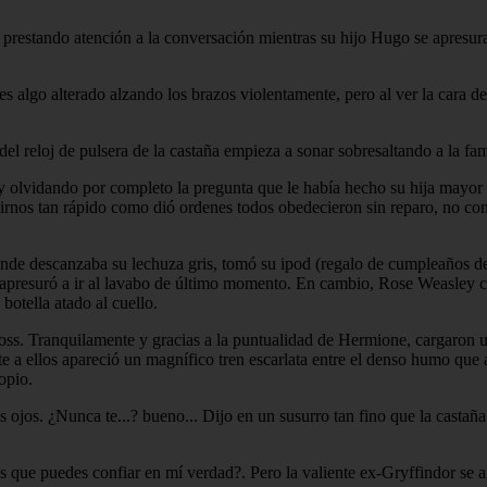
estando atención a la conversación mientras su hijo Hugo se apresura a 
 algo alterado alzando los brazos violentamente, pero al ver la cara d
del reloj de pulsera de la castaña empieza a sonar sobresaltando a la fa
 olvidando por completo la pregunta que le había hecho su hija mayor 
 irnos tan rápido como dió ordenes todos obedecieron sin reparo, no con
nde descanzaba su lechuza gris, tomó su ipod (regalo de cumpleaños de l
presuró a ir al lavabo de último momento. En cambio, Rose Weasley ce
botella atado al cuello.
ss. Tranquilamente y gracias a la puntualidad de Hermione, cargaron un
nte a ellos apareció un magnífico tren escarlata entre el denso humo qu
opio.
os. ¿Nunca te...? bueno... Dijo en un susurro tan fino que la castaña q
que puedes confiar en mí verdad?. Pero la valiente ex-Gryffindor se arre