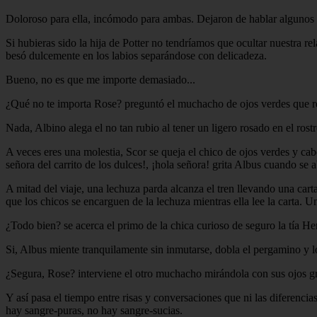
Doloroso para ella, incómodo para ambas. Dejaron de hablar algunos 
Si hubieras sido la hija de Potter no tendríamos que ocultar nuestra rel
besó dulcemente en los labios separándose con delicadeza.
Bueno, no es que me importe demasiado...
¿Qué no te importa Rose? preguntó el muchacho de ojos verdes que r
Nada, Albino alega el no tan rubio al tener un ligero rosado en el rostr
A veces eres una molestia, Scor se queja el chico de ojos verdes y c
señora del carrito de los dulces!, ¡hola señora! grita Albus cuando se
A mitad del viaje, una lechuza parda alcanza el tren llevando una cart
que los chicos se encarguen de la lechuza mientras ella lee la carta. 
¿Todo bien? se acerca el primo de la chica curioso de seguro la tía H
Si, Albus miente tranquilamente sin inmutarse, dobla el pergamino y l
¿Segura, Rose? interviene el otro muchacho mirándola con sus ojos gri
Y así pasa el tiempo entre risas y conversaciones que ni las diferenc
hay sangre-puras, no hay sangre-sucias.