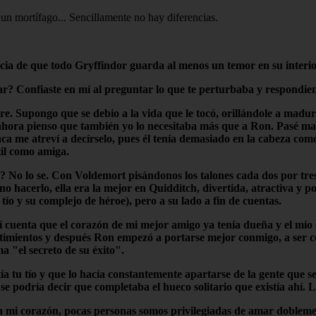
 un mortífago... Sencillamente no hay diferencias.
encia de que todo Gryffindor guarda al menos un temor en su interio
? Confiaste en mí al preguntar lo que te perturbaba y respondiend
. Supongo que se debio a la vida que le tocó, orillándole a madur
hora pienso que también yo lo necesitaba más que a Ron. Pasé mas 
a me atreví a decírselo, pues él tenía demasiado en la cabeza com
til como amiga.
r? No lo se. Con Voldemort pisándonos los talones cada dos por tr
 hacerlo, ella era la mejor en Quidditch, divertida, atractiva y po
tío y su complejo de héroe), pero a su lado a fin de cuentas.
dí cuenta que el corazón de mi mejor amigo ya tenía dueña y el mío
timientos y después Ron empezó a portarse mejor conmigo, a ser c
 "el secreto de su éxito".
ía tu tío y que lo hacía constantemente apartarse de la gente que 
se podría decir que completaba el hueco solitario que existía ahí.
en mi corazón, pocas personas somos privilegiadas de amar dobleme