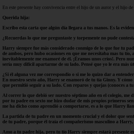
En este presente hay convivencia entre el hijo de un auror y el hijo de
Querida hija:
Escribo esta carta que algún día llegara a tus manos. Es la evid
¿Recuerdas lo que me preguntaste y torpemente no pude contestar
Harry siempre fue más considerado conmigo de lo que fue tu padre
de ambos, pero hubo ocasiones en que me necesitaba mas tu tío, a
inevitablemente me enamoré de él. ¡Éramos unos críos!. Pero nunc
sería muy difícil apartarme de su lado. Pensé que yo le era más ú
¿Si él alguna vez me correspondio o si me lo quizo dar a entende
En nuestro sexto año, Harry se enamoró de tu tía Ginny. Y cómo no
que permitió seguir a su lado. Con reparos y quejas (conoces a tu 
Al correr lo que debió ser nuestro séptimo año en el colegio, me 
por tu padre en sexto me hizo dudar de mis propios primeros sen
me ha dicho como aprendió a comportarse, es a lo que Harry llama
La partida de tu padre en un momento crucial y el dolor que sent
de tu padre, porque él traía el compañerismo masculino a Harry, 
Amo a tu padre hija, pero tu tío Harry siempre estará presente 