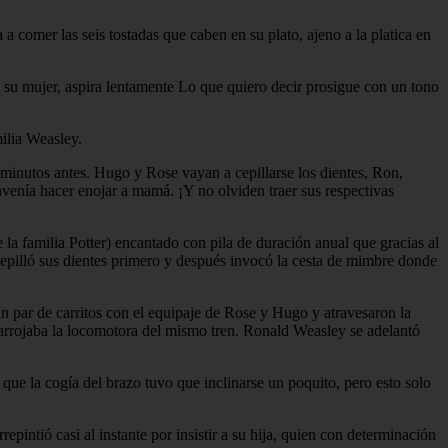
comer las seis tostadas que caben en su plato, ajeno a la platica en
e su mujer, aspira lentamente Lo que quiero decir prosigue con un tono
milia Weasley.
minutos antes. Hugo y Rose vayan a cepillarse los dientes, Ron,
venía hacer enojar a mamá. ¡Y no olviden traer sus respectivas
a familia Potter) encantado con pila de duración anual que gracias al
pilló sus dientes primero y después invocó la cesta de mimbre donde
 par de carritos con el equipaje de Rose y Hugo y atravesaron la
e arrojaba la locomotora del mismo tren. Ronald Weasley se adelantó
ue la cogía del brazo tuvo que inclinarse un poquito, pero esto solo
pintió casi al instante por insistir a su hija, quien con determinación