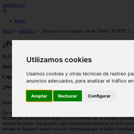
potterfics.es
☰
Inicio
Inicio
>
potterfics
>
¿Por qué no te casaste con tío Harry? PARTE 2. ¡P
¿Por qué no te casaste con tío Harry? PART
📅 01/08/2025
Utilizamos cookies
Disclaimer: El mundo de Harry Potter pertenece a JK Rowling, este
Usamos cookies y otras técnicas de rastreo pa
Capítulo único
anuncios adecuados, para analizar el tráfico e
¿Porqué no te casaste con tío Harry?
Aceptar
Rechazar
Configurar
Mamá, ¿Porqué no te casaste con tío Harry?.
En una pequeña casa en Inglaterra, una chica de cabello castaño roji
llevaba puesta una túnica negra con el emblema de su colegio bordado
durante la noche. Sus grandes ojos almendrados miraban al techo pen
mirada en la pared cuando escuchó la pregunta que le había formulad