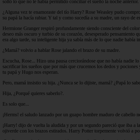
soltó lo que no le había permitido conciliar el sueño la noche anterior.
¿Alguna vez te enamoraste del tío Harry? Rose Weasley pudo comprobar 
su papá la hacía rabiar. Y tal y como sucedía a su madre, un rayo de
Hermione Granger respiró profundamente siendo consciente del color 
deseo más oscuro y turbio de su corazón, desesperado pensamiento qu
era algo tarde, su inteligente hija ya sabía más de lo que nadie había
¿Mamá? volvio a hablar Rose jalando el brazo de su madre.
Escucha, Rose... Hizo una pausa cerciorándose que no había nadie l
sacrificar los sueños que por más que crucemos los dedos y pocione
tu papá y Hugo nos esperan.
Pero, mamá insistio su hija. ¿Nunca se lo dijiste, mamá? ¿Papá lo sa
Hija, ¿Porqué quieres saberlo?.
Es solo que...
¡Herms! el saludo lanzado por un guapo hombre maduro de cabello neg
¡Harry! dijo de vuelta la aludida y por un segundo pareció que iba a la
ojiverde con los brazos estirados. Harry Potter torpemente volvió a p