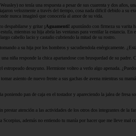
 Weasley) no tenía una respuesta a pesar de sus cuarenta y dos años, 
viajaron velozmente a través del tiempo, cosa nada dificil debido a su 
donde nunca imaginó que conocería al amor de su vida.
zo despabilarse y gritar
¡Aguamenti!
apuntándo con firmeza su varita h
stufa, mientras su hija abría las ventanas para ventilar la estancia. En
argo cabello lacio y castaño cubriendo la mitad de su rostro.
tomando a su hija por los hombros y sacudiendola enérgicamente. ¿Est
 una niña responde la chica apartandose con brusquedad de su padre. 
el estropeado desayuno. Hermione volteo a verlo algo apenada. ¿Puedo
omar asiento de nuevo frente a sus gachas de avena mientras su mamá as
a poniendo pan de caja en el tostador y apareciendo la jalea de fresa s
n prestar atención a las actividades de los otros dos integrantes de la f
ama Scorpius, además no entiendo tu manía por hacer que me lleve mal co