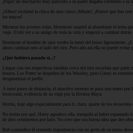
¡Papá! un muchacho muy parecido a su padre llegaba corriendo a su la
¡Albus! exclamó la chica de ojos claros ¡Mírate!, ¡Parece que has cre
los mayas!
Mientras los jovenes reían, Hermione suspiró al abandonar el tema qu
viaje. Evitó ver a su amigo de toda la vida y empezó a caminar detrás
Hermione el hombre de ojos verdes la tomó del brazo ligeramente. ¿Está
ahora caminan uno al lado del otro. Pero aún así ella no puede evitar 
¿Qué hubiera pasado si...?
Llegan con sus respectivas familias cerca del tren escarlata que part
brazos. Los Potter se despiden de los Weasley, pero Ginny se entreti
desgnomizar el jardín.
A unos pasos de distancia, el atractivo moreno se pasa una mano por 
bronceada, evidencia de su viaje por la Riviera Maya.
Herms, traje algo especialmente para ti, claro, aparte de los recuerdos 
No tenías por qué, Harry agradece ella, tranquila al haber espantado 
de diez centímetros por lado. No creo que sea buena idea que des obse
Bah contradice él restando importancia con un gesto de su mano deso