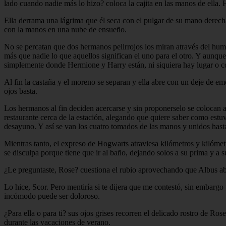
lado cuando nadie más lo hizo? coloca la cajita en las manos de ella.
Ella derrama una lágrima que él seca con el pulgar de su mano derecha
con la manos en una nube de ensueño.
No se percatan que dos hermanos pelirrojos los miran através del hum
más que nadie lo que aquellos significan el uno para el otro. Y aunqu
simplemente donde Hermione y Harry están, ni siquiera hay lugar o co
Al fin la castaña y el moreno se separan y ella abre con un deje de emo
ojos basta.
Los hermanos al fin deciden acercarse y sin proponerselo se colocan a
restaurante cerca de la estación, alegando que quiere saber como estuv
desayuno. Y así se van los cuatro tomados de las manos y unidos hasta 
Mientras tanto, el expreso de Hogwarts atraviesa kilómetros y kilómet
se disculpa porque tiene que ir al baño, dejando solos a su prima y a 
¿Le preguntaste, Rose? cuestiona el rubio aprovechando que Albus a
Lo hice, Scor. Pero mentiría si te dijera que me contestó, sin embargo
incómodo puede ser doloroso.
¿Para ella o para ti? sus ojos grises recorren el delicado rostro de R
durante las vacaciones de verano.