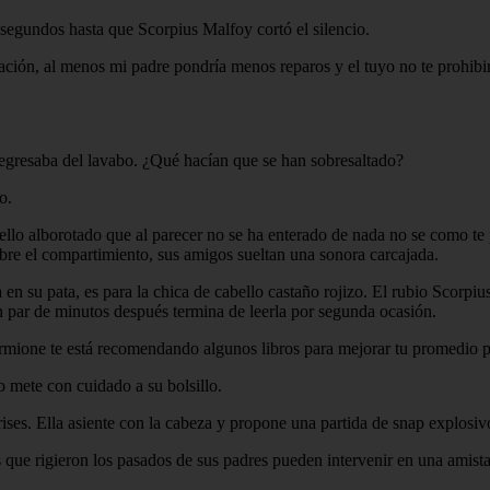
segundos hasta que Scorpius Malfoy cortó el silencio.
ación, al menos mi padre pondría menos reparos y el tuyo no te prohibiría
egresaba del lavabo. ¿Qué hacían que se han sobresaltado?
o.
abello alborotado que al parecer no se ha enterado de nada no se como 
 abre el compartimiento, sus amigos sueltan una sonora carcajada.
a en su pata, es para la chica de cabello castaño rojizo. El rubio Scorpi
Un par de minutos después termina de leerla por segunda ocasión.
ermione te está recomendando algunos libros para mejorar tu promedio p
o mete con cuidado a su bolsillo.
ses. Ella asiente con la cabeza y propone una partida de snap explosiv
ias que rigieron los pasados de sus padres pueden intervenir en una am