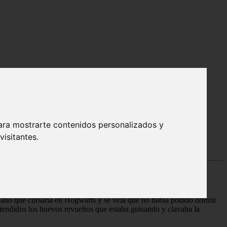
e Harry Potter
ables lectores.
ara mostrarte contenidos personalizados y
isitantes.
desgano el tazón con avena que tenía frente a sí. Rose Weasley
o año que cursaría en Hogwarts y se veía que no había podido dormir
endidos los huevos revueltos que estaba guisando y clavaba la