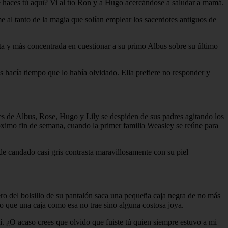
é haces tú aquí? Vi al tío Ron y a Hugo acercándose a saludar a mamá.
e al tanto de la magia que solían emplear los sacerdotes antiguos de
ta y más concentrada en cuestionar a su primo Albus sobre su último
s hacía tiempo que lo había olvidado. Ella prefiere no responder y
res de Albus, Rose, Hugo y Lily se despiden de sus padres agitando los
róximo fin de semana, cuando la primer familia Weasley se reúne para
e candado casi gris contrasta maravillosamente con su piel
ero del bolsillo de su pantalón saca una pequeña caja negra de no más
o que una caja como esa no trae sino alguna costosa joya.
 ¿O acaso crees que olvido que fuiste tú quien siempre estuvo a mi