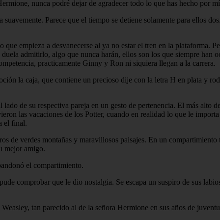
 Hermione, nunca podré dejar de agradecer todo lo que has hecho por mí
 suavemente. Parece que el tiempo se detiene solamente para ellos dos. 
o que empieza a desvanecerse al ya no estar el tren en la plataforma. 
e duela admitirlo, algo que nunca harán, ellos son los que siempre han 
mpetencia, practicamente Ginny y Ron ni siquiera llegan a la carrera.
ción la caja, que contiene un precioso dije con la letra H en plata y ro
l lado de su respectiva pareja en un gesto de pertenencia. El más alto 
ieron las vacaciones de los Potter, cuando en realidad lo que le import
el final.
ros de verdes montañas y maravillosos paisajes. En un compartimiento t
su mejor amigo.
bandonó el compartimiento.
 pude comprobar que le dio nostalgia. Se escapa un suspiro de sus labio
ose Weasley, tan parecido al de la señora Hermione en sus años de juvent