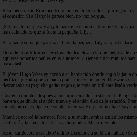
Pero... insistió el señor Weasley.
Rose tiene razón Ron dice Hermione en defensa de su primogénita ya pr
el comedor. Si a Harry le parece bien, no veo porque...
¡Solamente porque a Harry le parece! exclamó el hombre de ojos azules
mas calmado es que si fuera la pequeña Lily...
Pero nadie supo que pasaría si fuera la pequeña Lily ya que la alarma 
Hora de irnos informa Hermione dedicándose a lo que mejor se le da y
¿quieres poner los baúles en el automóvil? Tienen cinco minutos para
mascotas!
El jóven Hugo Weasley corrió a su habitación donde cogió la jaula do
hechizo aplicado por su mamá podía funcionar aún en Hogwarts y se a
descanzaba su pequeño gatito negro que tenía un brillante listón verde 
Cuarenta minutos después aparcaron cerca de la estación de Kings Cro
barrera que divide el andén nueve y el andén diez de la estación. Fre
empujando el equipaje de su hija, mientras Hugo empujaba el suyo pr
Mamá se acercó la hermosa Rose a su madre, ambas tenían los mismos oj
acobardó a la chica de cabellos alborotados. Mejor olvidalo.
Rose, cariño, ¿te pasa algo? animó Hermione a su hija a hablar. ¿Sabes 