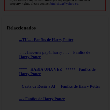
property rights, please contact
bitelchux@yahoo.es
.
Relaccionados
...TU... - Fanfics de Harry Potter
-.-.-.-Inocente papá, harry-.-.-.- - Fanfics de
Harry Potter
****-- HABIA UNA VEZ --***** - Fanfics de
Harry Potter
--Carta de Rosiie a Al-- - Fanfics de Harry Potter
... - Fanfics de Harry Potter