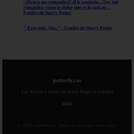
-¿Draco sos romantico?-él le contesto...-Soy tan
romantico como lo dulce que es la azúcar- -
Fanfics de Harry Potter
"-Eres mío, Alec." - Fanfics de Harry Potter
potterfics.es
Fan fictions y fanfics de Harry Potter en Español
Inicio
© 2026 potterfics.es. Todos los derechos reservados.