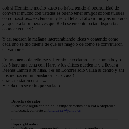
ooh si Hermione mucho gusto no habia tenido al oportunidad de
conversar mucho con ustedes es bueno tener amigos sobrenaturales
como nosotros... exclamo muy feliz Bella .. Edward muy asombrado
ya que era la primera ves que Bella se encontraba tan dispuesta a
conocer gente :D
Y asi pasaron la mañana intercambiando ideas y contando como
cada uno se dio cuenta de que era mago o de como se convirtieron
en vampiros.
Era momento de retirarse y Hermione exclamo ... este amm hoy a
las 5 hare una cena con Harry y los chicos púeden ir y a llevar a
Reenes...amm a su hijaa..! es en Londres solo vallan al centro y ahi
nos iremos en un translador hacia casa (:
Gracias estaremos ahi ...
Y cada uno se retiro por su lado....
Derechos de autor
Si cree que algún contenido infringe derechos de autor o propiedad
intelectual, contacte en
bitelchux@yahoo.es
.
Copyright notice
If you believe any content infringes copyright or intellectual