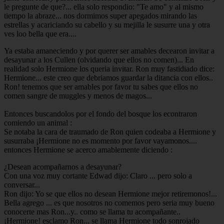
le pregunte de que?... ella solo respondio: "Te amo" y al mismo
tiempo la abraze... nos dormimos super apegados mirando las
estrellas y acariciando su cabello y su mejilla le susurre una y otra
ves loo bella que era....
Ya estaba amaneciendo y por querer ser amables decearon invitar a
desayunar a los Cullen (olvidando que ellos no comen)... En
realidad solo Hermione los queria invitar. Ron muy fastidiado dice:
Hermione... este creo que debriamos guardar la ditancia con ellos..
Ron! tenemos que ser amables por favor tu sabes que ellos no
comen sangre de muggles y menos de magos...
Entonces buscandolos por el fondo del bosque los econtraron
comiendo un animal :
Se notaba la cara de traumado de Ron quien codeaba a Hermione y
susurraba ¡Hermione no es momento por favor vayamonos....
entonces Hermione se acerco amablemente diciendo :
¿Desean acompañarnos a desayunar?
Con una voz muy cortante Edwad dijo: Claro ... pero solo a
conversar...
Ron dijo: Yo se que ellos no desean Hermione mejor retiremonos!...
Bella agrego ... es que nosotros no comemos pero seria muy bueno
conocerte mas Ron...y.. como se llama tu acompañante..
¡Hermione! esclamo Ron... se llama Hermione todo sonrojado