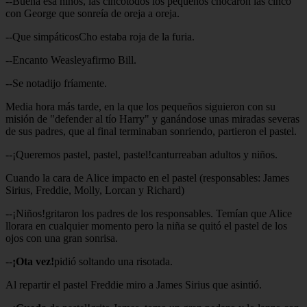
--Buena esa niños, las cincotodos los pequeños chocaron las cinco
con George que sonreía de oreja a oreja.
--Que simpáticosCho estaba roja de la furia.
--Encanto Weasleyafirmo Bill.
--Se notadijo fríamente.
Media hora más tarde, en la que los pequeños siguieron con su
misión de "defender al tío Harry" y ganándose unas miradas severas
de sus padres, que al final terminaban sonriendo, partieron el pastel.
--¡Queremos pastel, pastel, pastel!canturreaban adultos y niños.
Cuando la cara de Alice impacto en el pastel (responsables: James
Sirius, Freddie, Molly, Lorcan y Richard)
--¡Niños!gritaron los padres de los responsables. Temían que Alice
llorara en cualquier momento pero la niña se quitó el pastel de los
ojos con una gran sonrisa.
--
¡Ota vez!
pidió soltando una risotada.
Al repartir el pastel Freddie miro a James Sirius que asintió.