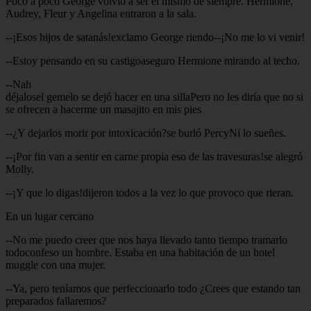
Poco a poco George volvió a ser el mismo de siempre. Hermione,
Audrey, Fleur y Angelina entraron a la sala.
--¡Esos hijos de satanás!exclamo George riendo--¡No me lo vi venir!
--Estoy pensando en su castigoaseguro Hermione mirando al techo.
--Nah
déjalosel gemelo se dejó hacer en una sillaPero no les diría que no si
se ofrecen a hacerme un masajito en mis pies
--¿Y dejarlos morir por intoxicación?se burló PercyNi lo sueñes.
--¡Por fin van a sentir en carne propia eso de las travesuras!se alegró
Molly.
--¡Y que lo digas!dijeron todos a la vez lo que provoco que rieran.
En un lugar cercano
--No me puedo creer que nos haya llevado tanto tiempo tramarlo
todoconfeso un hombre. Estaba en una habitación de un hotel
muggle con una mujer.
--Ya, pero teníamos que perfeccionarlo todo ¿Crees que estando tan
preparados fallaremos?