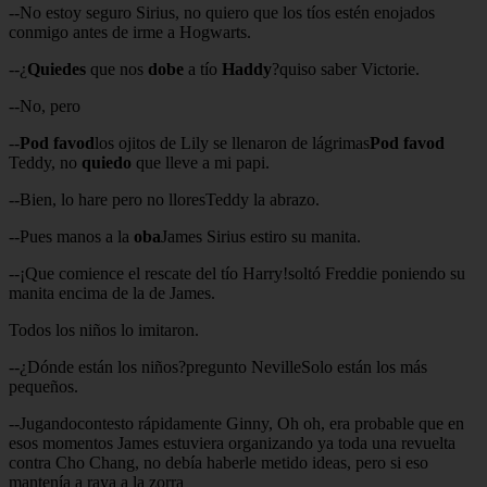
--No estoy seguro Sirius, no quiero que los tíos estén enojados
conmigo antes de irme a Hogwarts.
--¿
Quiedes
que nos
dobe
a tío
Haddy
?quiso saber Victorie.
--No, pero
--
Pod favod
los ojitos de Lily se llenaron de lágrimas
Pod favod
Teddy, no
quiedo
que lleve a mi papi.
--Bien, lo hare pero no lloresTeddy la abrazo.
--Pues manos a la
oba
James Sirius estiro su manita.
--¡Que comience el rescate del tío Harry!soltó Freddie poniendo su
manita encima de la de James.
Todos los niños lo imitaron.
--¿Dónde están los niños?pregunto NevilleSolo están los más
pequeños.
--Jugandocontesto rápidamente Ginny, Oh oh, era probable que en
esos momentos James estuviera organizando ya toda una revuelta
contra Cho Chang, no debía haberle metido ideas, pero si eso
mantenía a raya a la zorra