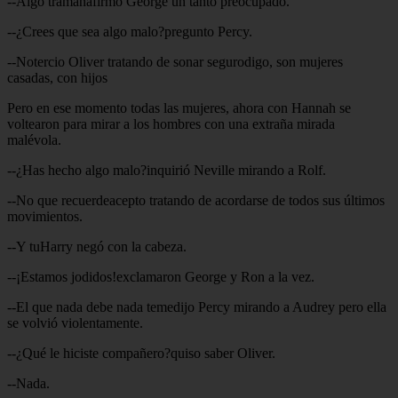
--Algo tramanafirmo George un tanto preocupado.
--¿Crees que sea algo malo?pregunto Percy.
--Notercio Oliver tratando de sonar segurodigo, son mujeres
casadas, con hijos
Pero en ese momento todas las mujeres, ahora con Hannah se
voltearon para mirar a los hombres con una extraña mirada
malévola.
--¿Has hecho algo malo?inquirió Neville mirando a Rolf.
--No que recuerdeacepto tratando de acordarse de todos sus últimos
movimientos.
--Y tuHarry negó con la cabeza.
--¡Estamos jodidos!exclamaron George y Ron a la vez.
--El que nada debe nada temedijo Percy mirando a Audrey pero ella
se volvió violentamente.
--¿Qué le hiciste compañero?quiso saber Oliver.
--Nada.