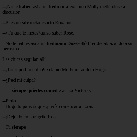
--¡No le
haben
así a mi
hedmana
!exclamo Molly metiéndose a la
discusión.
--Pues no
sde
metanespeto Roxanne.
--¿Tú que te metes?quiso saber Rose.
--No le hables asi a mi
hedmana Dose
soltó Freddie abrazando a su
hermana.
Las chicas seguían allí.
--¡Todo
pod
tu culpa!exclamo Molly mirando a Hugo.
--¿
Pod
mi culpa?
--Tu
siempe quiedes comed
le acuso Victorie.
--
Pedo
--Huguito parecía que quería comenzar a llorar.
--¡Déjenlo en paz!grito Rose.
--Tu
siempe