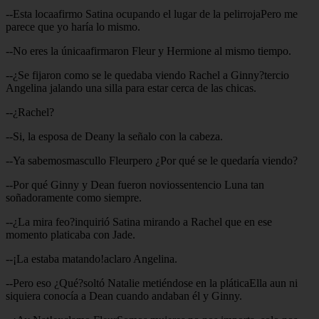
--Esta locaafirmo Satina ocupando el lugar de la pelirrojaPero me
parece que yo haría lo mismo.
--No eres la únicaafirmaron Fleur y Hermione al mismo tiempo.
--¿Se fijaron como se le quedaba viendo Rachel a Ginny?tercio
Angelina jalando una silla para estar cerca de las chicas.
--¿Rachel?
--Si, la esposa de Deany la señalo con la cabeza.
--Ya sabemosmascullo Fleurpero ¿Por qué se le quedaría viendo?
--Por qué Ginny y Dean fueron noviossentencio Luna tan
soñadoramente como siempre.
--¿La mira feo?inquirió Satina mirando a Rachel que en ese
momento platicaba con Jade.
--¡La estaba matando!aclaro Angelina.
--Pero eso ¿Qué?soltó Natalie metiéndose en la pláticaElla aun ni
siquiera conocía a Dean cuando andaban él y Ginny.