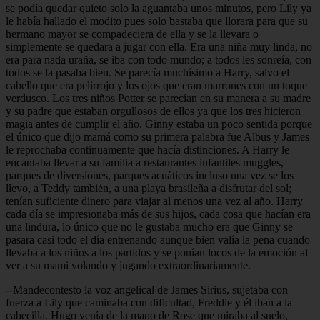
se podía quedar quieto solo la aguantaba unos minutos, pero Lily ya
le había hallado el modito pues solo bastaba que llorara para que su
hermano mayor se compadeciera de ella y se la llevara o
simplemente se quedara a jugar con ella. Era una niña muy linda, no
era para nada uraña, se iba con todo mundo; a todos les sonreía, con
todos se la pasaba bien. Se parecía muchísimo a Harry, salvo el
cabello que era pelirrojo y los ojos que eran marrones con un toque
verdusco. Los tres niños Potter se parecían en su manera a su madre
y su padre que estaban orgullosos de ellos ya que los tres hicieron
magia antes de cumplir el año. Ginny estaba un poco sentida porque
el único que dijo mamá como su primera palabra fue Albus y James
le reprochaba continuamente que hacía distinciones. A Harry le
encantaba llevar a su familia a restaurantes infantiles muggles,
parques de diversiones, parques acuáticos incluso una vez se los
llevo, a Teddy también, a una playa brasileña a disfrutar del sol;
tenían suficiente dinero para viajar al menos una vez al año. Harry
cada día se impresionaba más de sus hijos, cada cosa que hacían era
una lindura, lo único que no le gustaba mucho era que Ginny se
pasara casi todo el día entrenando aunque bien valía la pena cuando
llevaba a los niños a los partidos y se ponían locos de la emoción al
ver a su mami volando y jugando extraordinariamente.
--Mandecontesto la voz angelical de James Sirius, sujetaba con
fuerza a Lily que caminaba con dificultad, Freddie y él iban a la
cabecilla. Hugo venía de la mano de Rose que miraba al suelo,