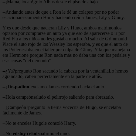
--¡Mamá, tocan!grito Albus desde el piso de abajo.
--Andando antes de que a Ron le dé un colapso por no poder
estacionarsecomento Harry haciendo reír a James, Lily y Ginny.
Y es que desde que nacieran Lily y Hugo, ambos matrimonios
optaron por comprarse un auto ya que eso de aparecerse o ir por
Red Flu a los niños no les gustaba mucho. Al salir de Grimmauld
Place el auto rojo de los Weasley los esperaba, y es que el auto de
los Potter estaba en el taller por culpa de Ginny. Y la que manejaba
era Hermione porque Ron nada más no daba una con los pedales y
esas cosas "del demonio"
--¿Ya?pregunto Ron sacando la cabeza por la ventanillaLo hemos
agrandado, caben perfectamente en la parte de atrás.
--¡Tio-
padino
!exclamo James corriendo hacia el auto.
--Hola campeónsaludo el pelirrojo saliendo para abrazarlo.
--¿Campeón?pregunto la tierna vocecita de Hugo, se encelaba
fácilmente de James.
--No te enceles Hugole consoló Harry.
--No
edstoy
celodso
afirmo el niño.