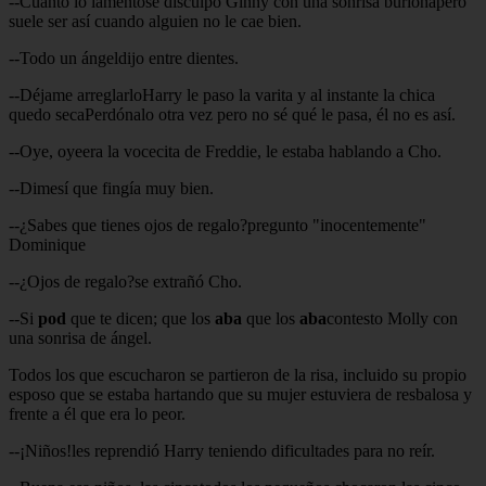
--Cuanto lo lamentose disculpó Ginny con una sonrisa burlonapero
suele ser así cuando alguien no le cae bien.
--Todo un ángeldijo entre dientes.
--Déjame arreglarloHarry le paso la varita y al instante la chica
quedo secaPerdónalo otra vez pero no sé qué le pasa, él no es así.
--Oye, oyeera la vocecita de Freddie, le estaba hablando a Cho.
--Dimesí que fingía muy bien.
--¿Sabes que tienes ojos de regalo?pregunto "inocentemente"
Dominique
--¿Ojos de regalo?se extrañó Cho.
--Si
pod
que te dicen; que los
aba
que los
aba
contesto Molly con
una sonrisa de ángel.
Todos los que escucharon se partieron de la risa, incluido su propio
esposo que se estaba hartando que su mujer estuviera de resbalosa y
frente a él que era lo peor.
--¡Niños!les reprendió Harry teniendo dificultades para no reír.