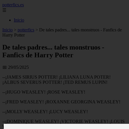
potterfics.es
☰
Inicio
Inicio
>
potterfics
>
De tales padres... tales monstruos - Fanfics de
Harry Potter
De tales padres... tales monstruos -
Fanfics de Harry Potter
📅 29/05/2025
--¡JAMES SIRIUS POTTER! ¡LILIANA LUNA POTER!
¡ALBUS SEVERUS POTTER! ¡TED REMUS LUPIN!
--¡HUGO WEASLEY! ¡ROSE WEASLEY!
--¡FRED WEASLEY! ¡ROXANNE GEORGINA WEASLEY!
--¡MOLLY WEASLEY! ¡LUCY WEASLEY!
--¡DOMINIQUE WEASLEY! ¡VICTORIE WEASLEY! ¡LOUIS
WEASLEY!