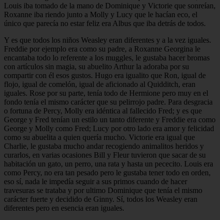
Louis iba tomado de la mano de Dominique y Victorie que sonreían,
Roxanne iba riendo junto a Molly y Lucy que le hacían eco, el
único que parecía no estar feliz era Albus que iba detrás de todos.
Y es que todos los niños Weasley eran diferentes y a la vez iguales.
Freddie por ejemplo era como su padre, a Roxanne Georgina le
encantaba todo lo referente a los muggles, le gustaba hacer bromas
con artículos sin magia, su abuelito Arthur la adoraba por su
compartir con él esos gustos. Hugo era igualito que Ron, igual de
flojo, igual de comelón, igual de aficionado al Quidditch, eran
iguales. Rose por su parte, tenía todo de Hermione pero muy en el
fondo tenía el mismo carácter que su pelirrojo padre. Para desgracia
o fortuna de Percy, Molly era idéntica al fallecido Fred; y es que
George y Fred tenían un estilo un tanto diferente y Freddie era como
George y Molly como Fred; Lucy por otro lado era amor y felicidad
como su abuelita a quien quería mucho. Victorie era igual que
Charlie, le gustaba mucho andar recogiendo animalitos heridos y
curarlos, en varias ocasiones Bill y Fleur tuvieron que sacar de su
habitación un gato, un perro, una rata y hasta un pececito. Louis era
como Percy, no era tan pesado pero le gustaba tener todo en orden,
eso sí, nada le impedía seguir a sus primos cuando de hacer
travesuras se trataba y por ultimo Dominique que tenía el mismo
carácter fuerte y decidido de Ginny. Sí, todos los Weasley eran
diferentes pero en esencia eran iguales.