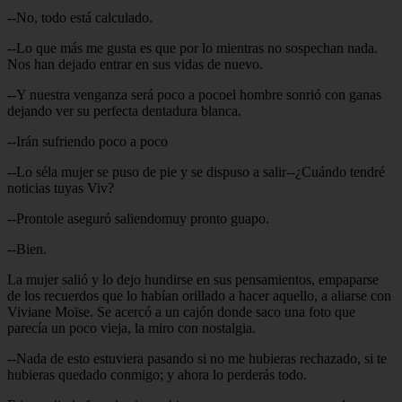
--No, todo está calculado.
--Lo que más me gusta es que por lo mientras no sospechan nada.
Nos han dejado entrar en sus vidas de nuevo.
--Y nuestra venganza será poco a pocoel hombre sonrió con ganas
dejando ver su perfecta dentadura blanca.
--Irán sufriendo poco a poco
--Lo séla mujer se puso de pie y se dispuso a salir--¿Cuándo tendré
noticias tuyas Viv?
--Prontole aseguró saliendomuy pronto guapo.
--Bien.
La mujer salió y lo dejo hundirse en sus pensamientos, empaparse
de los recuerdos que lo habían orillado a hacer aquello, a aliarse con
Viviane Moïse. Se acercó a un cajón donde saco una foto que
parecía un poco vieja, la miro con nostalgia.
--Nada de esto estuviera pasando si no me hubieras rechazado, si te
hubieras quedado conmigo; y ahora lo perderás todo.