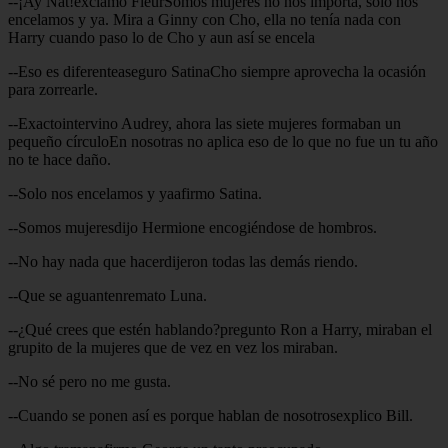
--¡Ay Nat!exclamo FleurSomos mujeres no nos importa, solo nos
encelamos y ya. Mira a Ginny con Cho, ella no tenía nada con
Harry cuando paso lo de Cho y aun así se encela
--Eso es diferenteaseguro SatinaCho siempre aprovecha la ocasión
para zorrearle.
--Exactointervino Audrey, ahora las siete mujeres formaban un
pequeño círculoEn nosotras no aplica eso de lo que no fue un tu año
no te hace daño.
--Solo nos encelamos y yaafirmo Satina.
--Somos mujeresdijo Hermione encogiéndose de hombros.
--No hay nada que hacerdijeron todas las demás riendo.
--Que se aguantenremato Luna.
--¿Qué crees que estén hablando?pregunto Ron a Harry, miraban el
grupito de la mujeres que de vez en vez los miraban.
--No sé pero no me gusta.
--Cuando se ponen así es porque hablan de nosotrosexplico Bill.