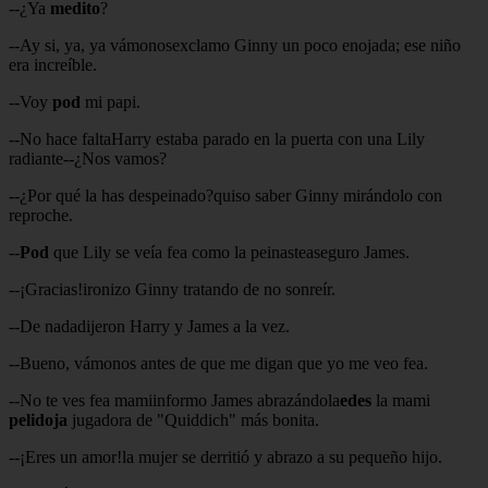
--¿Ya
medito
?
--Ay si, ya, ya vámonosexclamo Ginny un poco enojada; ese niño
era increíble.
--Voy
pod
mi papi.
--No hace faltaHarry estaba parado en la puerta con una Lily
radiante--¿Nos vamos?
--¿Por qué la has despeinado?quiso saber Ginny mirándolo con
reproche.
--
Pod
que Lily se veía fea como la peinasteaseguro James.
--¡Gracias!ironizo Ginny tratando de no sonreír.
--De nadadijeron Harry y James a la vez.
--Bueno, vámonos antes de que me digan que yo me veo fea.
--No te ves fea mamiinformo James abrazándola
edes
la mami
pelidoja
jugadora de "Quiddich" más bonita.
--¡Eres un amor!la mujer se derritió y abrazo a su pequeño hijo.