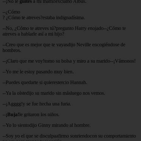
--¡No le
guites
a mi mami!exclamo Albus.
--¿Cómo
? ¿Cómo te atreves?estaba indignadísima.
--No, ¿Cómo te atreves tú?pregunto Harry enojado--¿Cómo te
atreves a hablarle así a mi hijo?
--Creo que es mejor que te vayasdijo Neville encogiéndose de
hombros.
--¡Claro que me voy!tomo su bolsa y miro a su marido--¡Vámonos!
--Yo me le estoy pasando muy bien.
--Puedes quedarte si quierestercio Hannah.
--Ya la oístedijo su marido sin másluego nos vemos.
--¡Agggg!y se fue hecha una furia.
--
¡Buja!
le gritaron los niños.
--Yo lo sientodijo Ginny mirando al hombre.
--Soy yo el que se disculpaafirmo sonriendocon su comportamiento