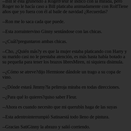
--Bill le está gruñendo a RogerFleur le indico con la mirada, pero
Roger no le hacía caso a Bill platicaba animadamente con RolfTiene
años que yo fuera con él al baile de navidad ¿Recuerdas?
--Ron me lo saca cada que puede.
--Esta zorraintervino Ginny sentándose con las chicas.
--¿Cuál?preguntaron ambas chicas.
--Cho, ¿Quién más?y es que la mujer estaba platicando con Harry y
su marido casi no le prestaba atención, es más hasta había botado a
su pequeña para tener los brazos libresMiren, ni siquiera disimula.
--¿Cómo se atreve?dijo Hermione dándole un trago a su copa de
vino.
--¿Dónde estará Jimmy?la pelirroja miraba en todas direcciones.
--¿Para qué lo quieres?quiso saber Fleur.
--Ahora es cuando necesito que mi querubín haga de las suyas
--Esta adentrointerrumpió Satinaestá todo lleno de pintura.
--Gracias SatiGinny la abrazo y salió corriendo.