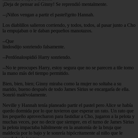
¡Deja de pensar así Ginny! Se reprendió mentalmente.
--¡Niños vengan a partir el pastel!grito Hannah.
Los diablillos salieron corriendo, y todos, todos, al pasar junto a Cho
la empujaban o le daban pequeños manotazos.
--Que
lindosdijo sonriendo falsamente.
--Perdónalospidió Harry sonriendo.
--No te preocupes Harry, estoy segura que no se parecen a tile tomo
la mano más del tiempo permitido.
Bien, bien, bien; Ginny miraba como la mujer no soltaba a su
marido, bueno después de todo James Sirius se encargaría de ella.
Sonrió malévolamente.
Neville y Hannah tenía planeado partir el pastel pero Alice se había
quedo dormida por lo que tuvieron que esperar un rato. Un rato que
los pequeño aprovecharon para fastidiar a Cho, jugaron a la pelota y
muchas veces, por no decir que siempre, en el turno de James Sirius
la pelota impactaba hábilmente en la anatomía de la bruja que
maldecía por lo bajo y le sonreía hipócritamente al niño que le