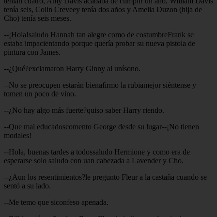
tenían cuatro, Amy Davis acababa de cumplir un año, William Davis
tenía seis, Colin Creveey tenía dos años y Amelia Duzon (hija de
Cho) tenía seis meses.
--¡Hola!saludo Hannah tan alegre como de costumbreFrank se
estaba impacientando porque quería probar su nueva pistola de
pintura con James.
--¿Qué?exclamaron Harry Ginny al unísono.
--No se preocupen estarán bienafirmo la rubiamejor siéntense y
tomen un poco de vino.
--¿No hay algo más fuerte?quiso saber Harry riendo.
--Que mal educadoscomento George desde su lugar--¡No tienen
modales!
--Hola, buenas tardes a todossaludo Hermione y como era de
esperarse solo saludo con uan cabezada a Lavender y Cho.
--¿Aun los resentimientos?le pregunto Fleur a la castaña cuando se
sentó a su lado.
--Me temo que siconfeso apenada.