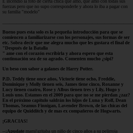
E incendio la foto de cierta chica que amo, que amo con todas sus
fuerzas pero que no supo corresponderle y ahora lo iba a pagar con
su familia "modelo"
_______________________________________________________
Bueno pues esta solo es la pequeña introducción para que se
comiencen a familiarizarse con los personajes, sus formas de ser
etc. Sobra decir que me alegra mucho que les gustara el final de
"Después de la Batalla
" ame con el corazón escribirla y ahora espero que esta
continuación sea de su agrado. Comenten mucho ¿sipi?
Un beso con sabor a galanes de Harry Potter.
P.D. Teddy tiene once años, Victorie tiene ocho, Freddie,
Dominique y Molly tienen seis, James tiene cinco, Roxanne y
Lucy tienen cuatro, Rose y Albus tienen tres y Lily, Hugo y
Louis uno. Estamos en el 2009 para que no se me pierdan ¿zaz?
En el próximo capítulo saldrán los hijos de Luna y Rolf, Dean
Thomas, Seamus Finnigan, Lavender Brown, de las chicas del
equipo de Quidditch y de mas ex compañeros de Hogwarts.
¡GRACIAS!
--¡
Apudate
mami!gritaba un niño de cinco años a su pelirroja