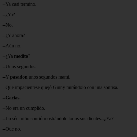
--Ya casi termino.
--¿Ya?
--No.
--¿Y ahora?
--Aún no.
--¿Ya
medito
?
--Unos segundos.
--Y
pasadon
unos segundos mami.
--Que impacientese quejó Ginny mirándolo con una sonrisa.
--
Gacias.
--No era un cumplido.
--Lo séel niño sonrió mostrándole todos sus dientes--¿Ya?
--Que no.