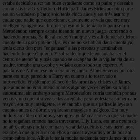
estaba decidido a ser tan buen estudiante como su padre y deseaba
con ansias ir a Gryffindor o Huffelpaff. James Sirius por otra parte
era un verdadero pícaro; solo tenía cinco años y era más astuto y
audaz que nadie que conocieran, claramente se veía que era muy
inteligente, ingenioso, bromista; resumido, tenía todo para ser un
Merodeador, siempre estaba ideando un nuevo juego, comiendo o
haciendo bromas. Ya iba al colegio muggle y es allí donde se dieron
cuenta de su gran potencial, si es que no se habían dado cuenta ya;
tenía cierto don para "engatusar" a las personas y terminaban
haciendo lo que él quería. Y sobra decir que le encantaba ser el
centro de atención y más cuando se escapaba de la vigilancia de su
madre, tomaba una escoba y volaba como todo un experto. A
palabras de Arthur, ese niño era un encanto. Albus Severus por otra
parte era muy parecido a Harry en cuanto a lo reservado e
introvertido, era siempre blanco de las bromas y chistes de James,
que aunque no eran intencionados algunas veces herían su frágil
autoestima, sin embargo sangre Merodeadora corría también por sus
venas y una que otra vez se las arreglaba para molestar a su hermano
mayor, era muy inteligente, le encantaba que sus padres le leyeran
cuentos antes de dormir, ya fueran muggles o mágicos. Era muy
lindo y amable con todos y siempre ayudaba a James a que su madre
no lo regañara cuando hacía travesuras. Lily Luna, era una nenita de
un año, apenas podía caminar y ya andaba detrás de sus hermanos,
era obvio que quería ir con ellos a hacer travesuras y anda por ahí
como cabra loca. Albus le tenía mucha paciencia pero James que no