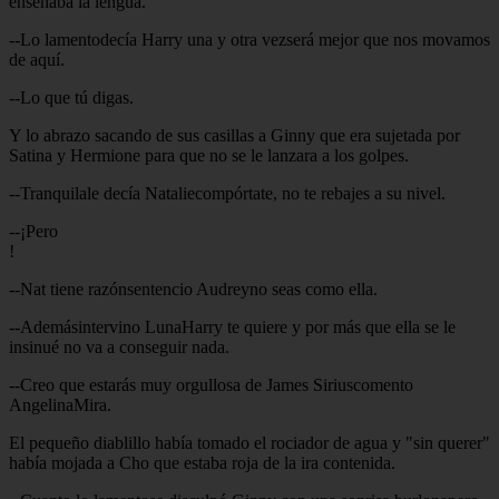
enseñaba la lengua.
--Lo lamentodecía Harry una y otra vezserá mejor que nos movamos
de aquí.
--Lo que tú digas.
Y lo abrazo sacando de sus casillas a Ginny que era sujetada por
Satina y Hermione para que no se le lanzara a los golpes.
--Tranquilale decía Nataliecompórtate, no te rebajes a su nivel.
--¡Pero
!
--Nat tiene razónsentencio Audreyno seas como ella.
--Ademásintervino LunaHarry te quiere y por más que ella se le
insinué no va a conseguir nada.
--Creo que estarás muy orgullosa de James Siriuscomento
AngelinaMira.
El pequeño diablillo había tomado el rociador de agua y "sin querer"
había mojada a Cho que estaba roja de la ira contenida.