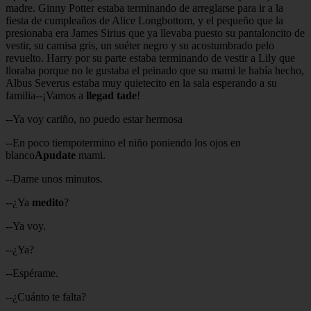
madre. Ginny Potter estaba terminando de arreglarse para ir a la
fiesta de cumpleaños de Alice Longbottom, y el pequeño que la
presionaba era James Sirius que ya llevaba puesto su pantaloncito de
vestir, su camisa gris, un suéter negro y su acostumbrado pelo
revuelto. Harry por su parte estaba terminando de vestir a Lily que
lloraba porque no le gustaba el peinado que su mami le había hecho,
Albus Severus estaba muy quietecito en la sala esperando a su
familia--¡Vamos a
llegad tade
!
--Ya voy cariño, no puedo estar hermosa
--En poco tiempotermino el niño poniendo los ojos en
blanco
Apudate
mami.
--Dame unos minutos.
--¿Ya
medito
?
--Ya voy.
--¿Ya?
--Espérame.
--¿Cuánto te falta?