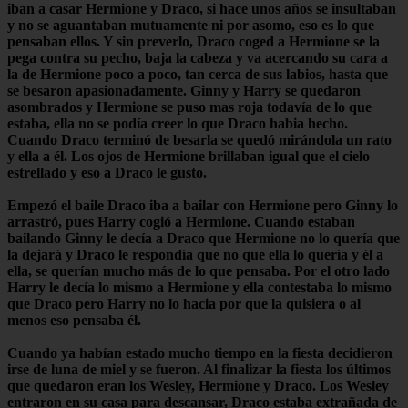
iban a casar Hermione y Draco, si hace unos años se insultaban
y no se aguantaban mutuamente ni por asomo, eso es lo que
pensaban ellos. Y sin preverlo, Draco coged a Hermione se la
pega contra su pecho, baja la cabeza y va acercando su cara a
la de Hermione poco a poco, tan cerca de sus labios, hasta que
se besaron apasionadamente. Ginny y Harry se quedaron
asombrados y Hermione se puso mas roja todavía de lo que
estaba, ella no se podía creer lo que Draco habia hecho.
Cuando Draco terminó de besarla se quedó mirándola un rato
y ella a él. Los ojos de Hermione brillaban igual que el cielo
estrellado y eso a Draco le gusto.
Empezó el baile Draco iba a bailar con Hermione pero Ginny lo
arrastró, pues Harry cogió a Hermione. Cuando estaban
bailando Ginny le decía a Draco que Hermione no lo quería que
la dejará y Draco le respondía que no que ella lo quería y él a
ella, se querían mucho más de lo que pensaba. Por el otro lado
Harry le decía lo mismo a Hermione y ella contestaba lo mismo
que Draco pero Harry no lo hacia por que la quisiera o al
menos eso pensaba él.
Cuando ya habían estado mucho tiempo en la fiesta decidieron
irse de luna de miel y se fueron. Al finalizar la fiesta los últimos
que quedaron eran los Wesley, Hermione y Draco. Los Wesley
entraron en su casa para descansar, Draco estaba extrañada de