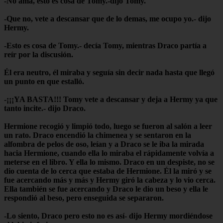
-No ama, esto es cosa de Tomy.-dijo Tomy.
-Que no, vete a descansar que de lo demas, me ocupo yo.- dijo
Hermy.
-Esto es cosa de Tomy.- decía Tomy, mientras Draco partía a
reír por la discusión.
Él era neutro, él miraba y seguía sin decir nada hasta que llegó
un punto en que estalló.
-¡¡¡YA BASTA!!! Tomy vete a descansar y deja a Hermy ya que
tanto incite.- dijo Draco.
Hermione recogió y limpió todo, luego se fueron al salón a leer
un rato. Draco encendió la chimenea y se sentaron en la
alfombra de pelos de oso, leían y a Draco se le iba la mirada
hacia Hermione, cuando ella lo miraba el rápidamente volvía a
meterse en el libro. Y ella lo mismo. Draco en un despiste, no se
dio cuenta de lo cerca que estaba de Hermione. Él la miró y se
fue acercando más y más y Hermy giró la cabeza y lo vio cerca.
Ella también se fue acercando y Draco le dio un beso y ella le
respondió al beso, pero enseguida se separaron.
-Lo siento, Draco pero esto no es así- dijo Hermy mordiéndose