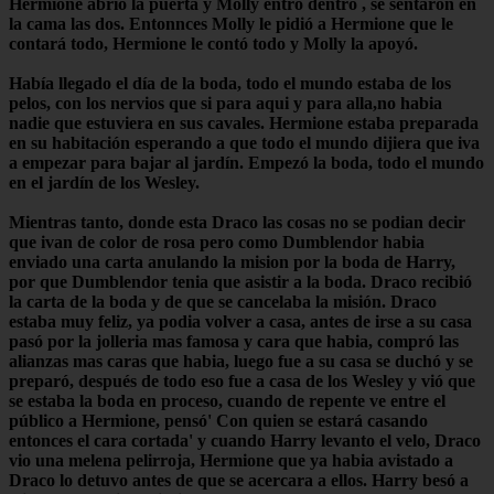
Hermione abrió la puerta y Molly entró dentro , se sentaron en
la cama las dos. Entonnces Molly le pidió a Hermione que le
contará todo, Hermione le contó todo y Molly la apoyó.
Había llegado el día de la boda, todo el mundo estaba de los
pelos, con los nervios que si para aqui y para alla,no habia
nadie que estuviera en sus cavales. Hermione estaba preparada
en su habitación esperando a que todo el mundo dijiera que iva
a empezar para bajar al jardín. Empezó la boda, todo el mundo
en el jardín de los Wesley.
Mientras tanto, donde esta Draco las cosas no se podian decir
que ivan de color de rosa pero como Dumblendor habia
enviado una carta anulando la mision por la boda de Harry,
por que Dumblendor tenia que asistir a la boda. Draco recibió
la carta de la boda y de que se cancelaba la misión. Draco
estaba muy feliz, ya podia volver a casa, antes de irse a su casa
pasó por la jolleria mas famosa y cara que habia, compró las
alianzas mas caras que habia, luego fue a su casa se duchó y se
preparó, después de todo eso fue a casa de los Wesley y vió que
se estaba la boda en proceso, cuando de repente ve entre el
público a Hermione, pensó' Con quien se estará casando
entonces el cara cortada' y cuando Harry levanto el velo, Draco
vio una melena pelirroja, Hermione que ya habia avistado a
Draco lo detuvo antes de que se acercara a ellos. Harry besó a