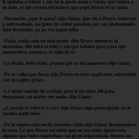
le quitaba a Ginny y eso no le gusto nada y Ginny que estaba a
su lado, se dio cuenta del brincó que pegó Draco en la cama.
-Huroncito, ¿que te pasa?-dijo Ginny, que vio a Draco sudoroso
y sobresaltado, las gotas de sudor pasaban por sus abdominales
bien formados, ya no era aquel niño.
-Nada, nada, solo un mal sueño- dijo Draco mientras la
abrazaba, ella miro el reloj y vio que faltaba poco para que
amaneciera, entonces se soltó de él.
-Lo siento, debo irme, pronto que va ha amanecer-dijo Ginny.
-No te vallas por favor-dijo Draco en tono suplicante, mirándolo
con sus ojitos grises.
-Lo siento mucho de verdad, pero si no estoy allí para
desayunar, mi madre me mata- dijo Ginny.
-¿Cuando te volveré a ver?-dijo Draco algo preocupado no le
sonaba nada bien.
-No lo espero esta noche tenemos visita-dijo Ginny iluminándose
la cara. Lo que Draco no sabia que en esa visita aparecería
alguien que todos esperaban con gran impaciencia- Bueno me