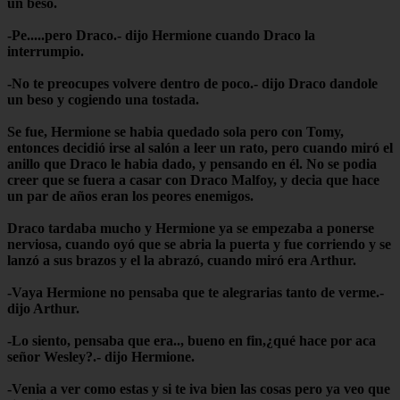
un beso.
-Pe.....pero Draco.- dijo Hermione cuando Draco la
interrumpio.
-No te preocupes volvere dentro de poco.- dijo Draco dandole
un beso y cogiendo una tostada.
Se fue, Hermione se habia quedado sola pero con Tomy,
entonces decidió irse al salón a leer un rato, pero cuando miró el
anillo que Draco le habia dado, y pensando en él. No se podia
creer que se fuera a casar con Draco Malfoy, y decia que hace
un par de años eran los peores enemigos.
Draco tardaba mucho y Hermione ya se empezaba a ponerse
nerviosa, cuando oyó que se abria la puerta y fue corriendo y se
lanzó a sus brazos y el la abrazó, cuando miró era Arthur.
-Vaya Hermione no pensaba que te alegrarias tanto de verme.-
dijo Arthur.
-Lo siento, pensaba que era.., bueno en fin,¿qué hace por aca
señor Wesley?.- dijo Hermione.
-Venia a ver como estas y si te iva bien las cosas pero ya veo que