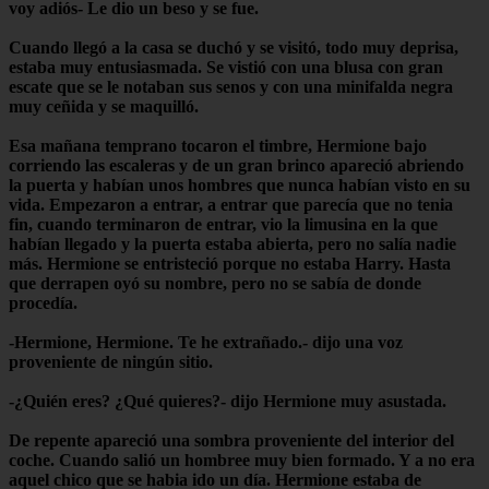
voy adiós- Le dio un beso y se fue.
Cuando llegó a la casa se duchó y se visitó, todo muy deprisa,
estaba muy entusiasmada. Se vistió con una blusa con gran
escate que se le notaban sus senos y con una minifalda negra
muy ceñida y se maquilló.
Esa mañana temprano tocaron el timbre, Hermione bajo
corriendo las escaleras y de un gran brinco apareció abriendo
la puerta y habían unos hombres que nunca habían visto en su
vida. Empezaron a entrar, a entrar que parecía que no tenia
fin, cuando terminaron de entrar, vio la limusina en la que
habían llegado y la puerta estaba abierta, pero no salía nadie
más. Hermione se entristeció porque no estaba Harry. Hasta
que derrapen oyó su nombre, pero no se sabía de donde
procedía.
-Hermione, Hermione. Te he extrañado.- dijo una voz
proveniente de ningún sitio.
-¿Quién eres? ¿Qué quieres?- dijo Hermione muy asustada.
De repente apareció una sombra proveniente del interior del
coche. Cuando salió un hombree muy bien formado. Y a no era
aquel chico que se habia ido un día. Hermione estaba de