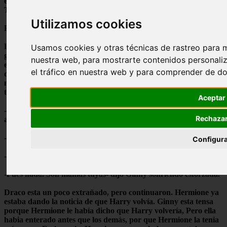
este
Tiempo. Hoz echo mucho de menos a todos. Besos para todos.
Utilizamos cookies
Harry Potter.
La castaña estaba muy feliz de la carta, esta conteniendo las
Usamos cookies y otras técnicas de rastreo para 
ganas de gritar. Mientras tanto como siempre Ginny se
nuestra web, para mostrarte contenidos personali
escapaba para irse a casa de Malfoy, que era su novio, por
el tráfico en nuestra web y para comprender de don
decirlo así. Esa noche se amaron como siempre, pero Draco le
noto a Ginny algo mas tensa, cuando siempre le hacia mimos y
todo lo demas, pero no esta vez es diferente.
Aceptar
-¿Qué te ocurre?-dijo el rubio contemplando con sus ojos grises
Rechaza
a Ginny, pero ella no sabia que contestar.
-¿A mi?-dijo Ginny algo tensa.
Configur
-Claro. ¿A quien sino?-dijo Draco algo extrañado.
-Pues nada. Son manias tuyas- dijo Ginny sonriendo esforzada.
Draco esta un poco extrañado, pero continuaron. Hermione ya
estaba dando la noticia de que Harry volvía. Ginny esta tensa
porque Hermione le había dicho que Harry volvería, Pero ella
habia enterado antes que los demás, por que Hermione la tenia