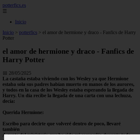
potterfics.es
☰
Inicio
Inicio
>
potterfics
>
el amor de hermione y draco - Fanfics de Harry
Potter
el amor de hermione y draco - Fanfics de
Harry Potter
📅 28/05/2025
La castaña estaba viviendo con los Wesley ya que Hermione
estaba sola sus padres habían muerto en manos de los aurores,
y todos en la casa de los Wesley estaba esperando la llegada de
Harry. Un día recibe la llegada de una carta con una lechuza,
decía:
Querida Hermione:
Escribo para decirte que volveré dentro de poco, llevaré
también
A gente del ministerio que ha sido mi compañía durante todo