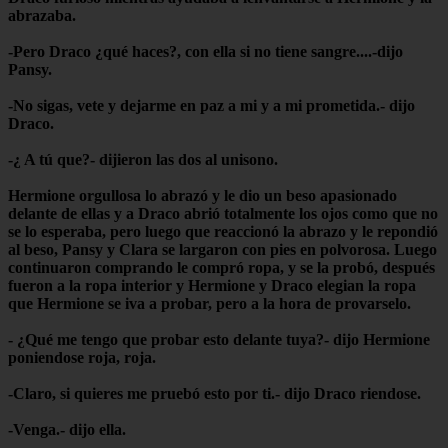
abrazaba.
-Pero Draco ¿qué haces?, con ella si no tiene sangre....-dijo
Pansy.
-No sigas, vete y dejarme en paz a mi y a mi prometida.- dijo
Draco.
-¿ A tú que?- dijieron las dos al unisono.
Hermione orgullosa lo abrazó y le dio un beso apasionado
delante de ellas y a Draco abrió totalmente los ojos como que no
se lo esperaba, pero luego que reaccionó la abrazo y le repondió
al beso, Pansy y Clara se largaron con pies en polvorosa. Luego
continuaron comprando le compró ropa, y se la probó, después
fueron a la ropa interior y Hermione y Draco elegian la ropa
que Hermione se iva a probar, pero a la hora de provarselo.
- ¿Qué me tengo que probar esto delante tuya?- dijo Hermione
poniendose roja, roja.
-Claro, si quieres me pruebó esto por ti.- dijo Draco riendose.
-Venga.- dijo ella.