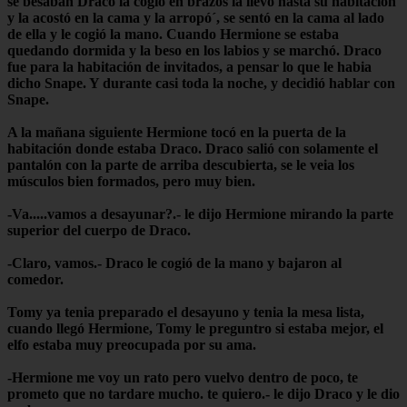
se besaban Draco la cogió en brazos la llevo hasta su habitación
y la acostó en la cama y la arropó´, se sentó en la cama al lado
de ella y le cogió la mano. Cuando Hermione se estaba
quedando dormida y la beso en los labios y se marchó. Draco
fue para la habitación de invitados, a pensar lo que le habia
dicho Snape. Y durante casi toda la noche, y decidió hablar con
Snape.
A la mañana siguiente Hermione tocó en la puerta de la
habitación donde estaba Draco. Draco salió con solamente el
pantalón con la parte de arriba descubierta, se le veia los
músculos bien formados, pero muy bien.
-Va.....vamos a desayunar?.- le dijo Hermione mirando la parte
superior del cuerpo de Draco.
-Claro, vamos.- Draco le cogió de la mano y bajaron al
comedor.
Tomy ya tenia preparado el desayuno y tenia la mesa lista,
cuando llegó Hermione, Tomy le preguntro si estaba mejor, el
elfo estaba muy preocupada por su ama.
-Hermione me voy un rato pero vuelvo dentro de poco, te
prometo que no tardare mucho. te quiero.- le dijo Draco y le dio