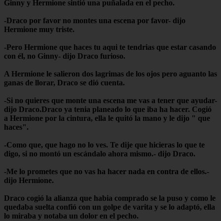
Ginny y Hermione sintió una puñalada en el pecho.
-Draco por favor no montes una escena por favor- dijo
Hermione muy triste.
-Pero Hermione que haces tu aqui te tendrias que estar casando
con él, no Ginny- dijo Draco furioso.
A Hermione le salieron dos lagrimas de los ojos pero aguanto las
ganas de llorar, Draco se dió cuenta.
-Si no quieres que monte una escena me vas a tener que ayudar-
dijo Draco.
Draco ya tenia planeado lo que iba ha hacer. Cogió
a Hermione por la cintura, ella le quitó la mano y le dijo " que
haces".
-Como que, que hago no lo ves. Te dije que hicieras lo que te
digo, si no montó un escándalo ahora mismo.- dijo Draco.
-Me lo prometes que no vas ha hacer nada en contra de ellos.-
dijo Hermione.
Draco cogió la alianza que habia comprado se la puso y como le
quedaba suelta confió con un golpe de varita y se lo adaptó, ella
lo miraba y notaba un dolor en el pecho.