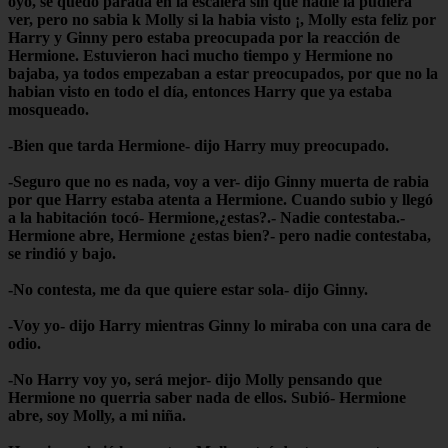
oyó, se quedo parada en la escalera sin que nadie la pudiera
ver, pero no sabia k Molly si la habia visto ¡, Molly esta feliz por
Harry y Ginny pero estaba preocupada por la reacción de
Hermione. Estuvieron haci mucho tiempo y Hermione no
bajaba, ya todos empezaban a estar preocupados, por que no la
habian visto en todo el día, entonces Harry que ya estaba
mosqueado.
-Bien que tarda Hermione- dijo Harry muy preocupado.
-Seguro que no es nada, voy a ver- dijo Ginny muerta de rabia
por que Harry estaba atenta a Hermione. Cuando subio y llegó
a la habitación tocó- Hermione,¿estas?.- Nadie contestaba.-
Hermione abre, Hermione ¿estas bien?- pero nadie contestaba,
se rindió y bajo.
-No contesta, me da que quiere estar sola- dijo Ginny.
-Voy yo- dijo Harry mientras Ginny lo miraba con una cara de
odio.
-No Harry voy yo, será mejor- dijo Molly pensando que
Hermione no querria saber nada de ellos. Subió- Hermione
abre, soy Molly, a mi niña.