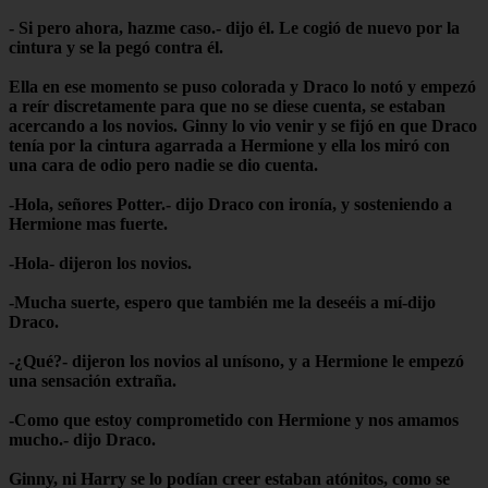
- Si pero ahora, hazme caso.- dijo él. Le cogió de nuevo por la
cintura y se la pegó contra él.
Ella en ese momento se puso colorada y Draco lo notó y empezó
a reír discretamente para que no se diese cuenta, se estaban
acercando a los novios. Ginny lo vio venir y se fijó en que Draco
tenía por la cintura agarrada a Hermione y ella los miró con
una cara de odio pero nadie se dio cuenta.
-Hola, señores Potter.- dijo Draco con ironía, y sosteniendo a
Hermione mas fuerte.
-Hola- dijeron los novios.
-Mucha suerte, espero que también me la deseéis a mí-dijo
Draco.
-¿Qué?- dijeron los novios al unísono, y a Hermione le empezó
una sensación extraña.
-Como que estoy comprometido con Hermione y nos amamos
mucho.- dijo Draco.
Ginny, ni Harry se lo podían creer estaban atónitos, como se