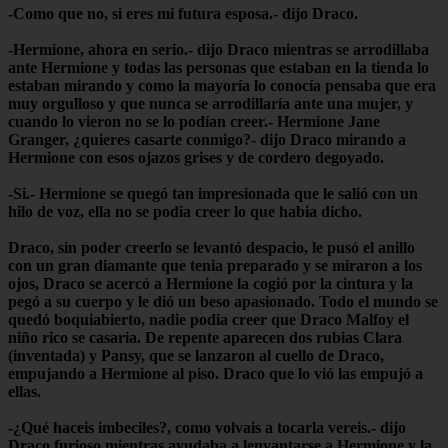
-Como que no, si eres mi futura esposa.- dijo Draco.
-Hermione, ahora en serio.- dijo Draco mientras se arrodillaba
ante Hermione y todas las personas que estaban en la tienda lo
estaban mirando y como la mayoría lo conocía pensaba que era
muy orgulloso y que nunca se arrodillaría ante una mujer, y
cuando lo vieron no se lo podían creer.- Hermione Jane
Granger, ¿quieres casarte conmigo?- dijo Draco mirando a
Hermione con esos ojazos grises y de cordero degoyado.
-Si.- Hermione se quegó tan impresionada que le salió con un
hilo de voz, ella no se podia creer lo que habia dicho.
Draco, sin poder creerlo se levantó despacio, le pusó el anillo
con un gran diamante que tenia preparado y se miraron a los
ojos, Draco se acercó a Hermione la cogió por la cintura y la
pegó a su cuerpo y le dió un beso apasionado. Todo el mundo se
quedó boquiabierto, nadie podia creer que Draco Malfoy el
niño rico se casaria. De repente aparecen dos rubias Clara
(inventada) y Pansy, que se lanzaron al cuello de Draco,
empujando a Hermione al piso. Draco que lo vió las empujó a
ellas.
-¿Qué haceis imbeciles?, como volvais a tocarla vereis.- dijo
Draco furioso mientras ayudaba a lenvantarse a Hermione y la