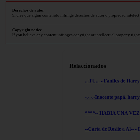
Derechos de autor
Si cree que algún contenido infringe derechos de autor o propiedad intelect
Copyright notice
If you believe any content infringes copyright or intellectual property right
Relaccionados
...TU... - Fanfics de Harry
-.-.-.-Inocente papá, harry
****-- HABIA UNA VEZ --
--Carta de Rosiie a Al-- -