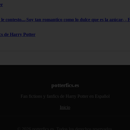
er
le contesto...-Soy tan romantico como lo dulce que es la azúcar- - 
ics de Harry Potter
potterfics.es
Fan fictions y fanfics de Harry Potter en Español
Inicio
© 2026 potterfics.es. Todos los derechos reservados.