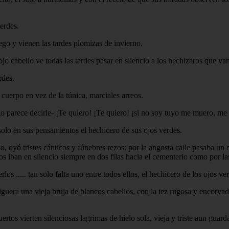
erdes.
go y vienen las tardes plomizas de invierno.
ojo cabello ve todas las tardes pasar en silencio a los hechizaros que va
rdes.
cuerpo en vez de la túnica, marciales arreos.
go parece decirle- ¡Te quiero! ¡Te quiero! ¡si no soy tuyo me muero, m
solo en sus pensamientos el hechicero de sus ojos verdes.
o, oyó tristes cánticos y fúnebres rezos; por la angosta calle pasaba un 
s iban en silencio siempre en dos filas hacia el cementerio como por las
os ..... tan solo falta uno entre todos ellos, el hechicero de los ojos ve
uera una vieja bruja de blancos cabellos, con la tez rugosa y encorvado
uertos vierten silenciosas lagrimas de hielo sola, vieja y triste aun guar