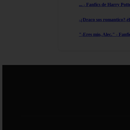
... - Fanfics de Harry Pott
-¿Draco sos romantico?-él 
"-Eres mío, Alec." - Fanf