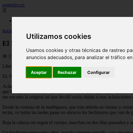
potterfics.es
☰
Inicio
Inicio
>
potterfics
>
El Hechizo de los ojos verdes - Fanfics de Harry 
Utilizamos cookies
El Hechizo de los ojos verdes - Fanfics de
Usamos cookies y otras técnicas de rastreo pa
📅 15/06/2025
anuncios adecuados, para analizar el tráfico e
Libro de visitas: http://www.melodysoft.com/cgi-bin/gbook.cgi?I
Aceptar
Rechazar
Configurar
EL HECHICERO DE LOS OJOS VERDES.
Aclaración: esta es una poesía que en realidad se llama el seminaris
que Harry esta estudiando para ser hechicero pero por ley no puede tene
me encanto la original así que decidí usarla dudas o mas aclaraciones
Desde la ventana de la madriguera, que esta abierta en verano y cerra
recita, ve todas las tardes pasar en silencio los hechiceros que van de 
Baja la cabeza sin erguir el cuerpo, marchan en dos filas pausados y au
Un hechicero entre todos ellos, marcha siempre erguido, con aire resuel