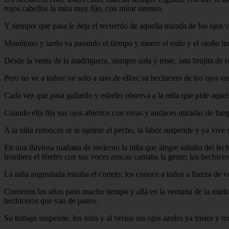
rojos cabellos la mira muy fijo, con mirar intenso.
Y siempre que pasa le deja el recuerdo de aquella mirada de los ojos v
Monótono y tardo va pasando el tiempo y muere el estío y el otoño lue
Desde la venta de la madriguera, siempre sola y triste, una brujita de r
Pero no ve a todos: ve solo a uno de ellos; su hechicero de los ojos ve
Cada vez que pasa gallardo y esbelto observa a la niña que pide aquel 
Cuando ella fija sus ojos abiertos con vivas y audaces miradas de fue
A la niña entonces se le oprime el pecho, la labor suspende y ya vive 
En una lluviosa mañana de invierno la niña que alegre saltaba del lech
hombres el féretro con sus voces roncas cantaba la gente; los hechicero
La niña angustiada miraba el cortejo; los conoce a todos a fuerza de verl
Corrieron los años paso mucho tiempo y allá en la ventana de la madrig
hechiceros que van de paseo.
Su trabajo suspende, los mira y al verlos sus ojos azules ya tristes y m