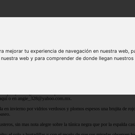
Potter
 Harry Potter
ra mejorar tu experiencia de navegación en nuestra web, p
n nuestra web y para comprender de donde llegan nuestros v
D=FictsHA.AngieSBM
ta de los ojos negros de Miguel Ramon Carrion para quien quiera leerla 
r pareja ni llegar a casarse por lo menos si termina ahí sus estudios co
 aquí o en
angie_328@yahoo.com.mx
.
da en invierno por vidrios verdosos y plomos espesos una brujita de roj
paseo.
steros, sin mas nota alegre sobre la túnica negra que por la espalda casi
to; el solo a hurtadillas y con el recelo de que sus miradas observen los 