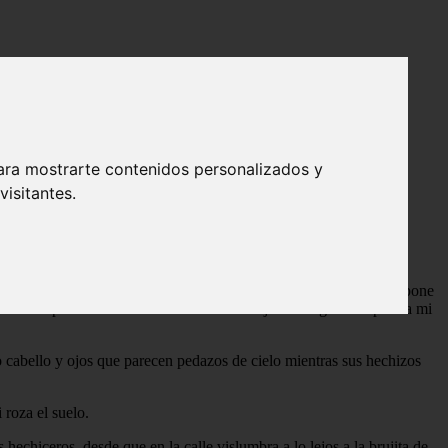
ara mostrarte contenidos personalizados y
isitantes.
tal y como es yo la modifique algo para que quedara un H/G se supone
mo un tipo monasterio bueno ahí se las dejo esta algo triste pero a mi
o cabello y ojos que parecen pedazos de cielo mientras sus hechizos
 roza el suelo.
hechiceros, desde que en la calle vislumbra a lo lejos a la brujita de