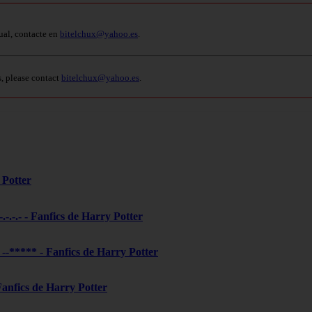
ual, contacte en
bitelchux@yahoo.es
.
s, please contact
bitelchux@yahoo.es
.
 Potter
-.-.-.- - Fanfics de Harry Potter
***** - Fanfics de Harry Potter
 Fanfics de Harry Potter