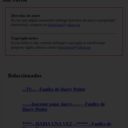
Atte. Favy08
Derechos de autor
Si cree que algún contenido infringe derechos de autor o propiedad
intelectual, contacte en
bitelchux@yahoo.es
.
Copyright notice
If you believe any content infringes copyright or intellectual
property rights, please contact
bitelchux@yahoo.es
.
Relaccionados
...TU... - Fanfics de Harry Potter
-.-.-.-Inocente papá, harry-.-.-.- - Fanfics de
Harry Potter
****-- HABIA UNA VEZ --***** - Fanfics de