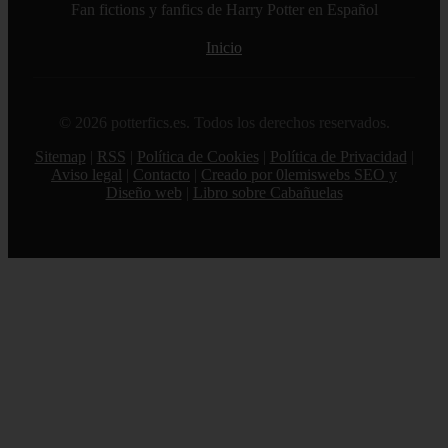
Fan fictions y fanfics de Harry Potter en Español
Inicio
© 2026 potterfics.es. Todos los derechos reservados.
Sitemap
|
RSS
|
Política de Cookies
|
Política de Privacidad
|
Aviso legal
|
Contacto
|
Creado por 0lemiswebs SEO y
Diseño web
|
Libro sobre Cabañuelas