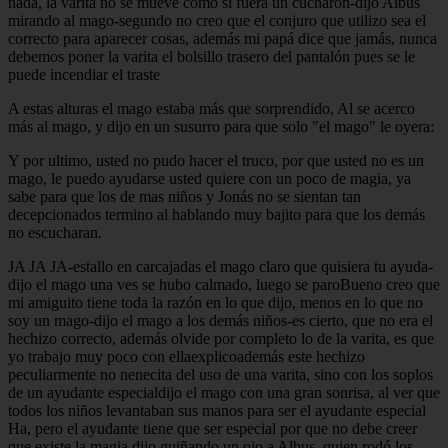
nada, la varita no se mueve como si fuera un cucharón-dijo Albus
mirando al mago-segundo no creo que el conjuro que utilizo sea el
correcto para aparecer cosas, además mi papá dice que jamás, nunca
debemos poner la varita el bolsillo trasero del pantalón pues se le
puede incendiar el traste
A estas alturas el mago estaba más que sorprendido, Al se acerco
más al mago, y dijo en un susurro para que solo "el mago" le oyera:
Y por ultimo, usted no pudo hacer el truco, por que usted no es un
mago, le puedo ayudarse usted quiere con un poco de magia, ya
sabe para que los de mas niños y Jonás no se sientan tan
decepcionados termino al hablando muy bajito para que los demás
no escucharan.
JA JA JA-estallo en carcajadas el mago claro que quisiera tu ayuda-
dijo el mago una ves se hubo calmado, luego se paroBueno creo que
mi amiguito tiene toda la razón en lo que dijo, menos en lo que no
soy un mago-dijo el mago a los demás niños-es cierto, que no era el
hechizo correcto, además olvide por completo lo de la varita, es que
yo trabajo muy poco con ellaexplicoademás este hechizo
peculiarmente no nenecita del uso de una varita, sino con los soplos
de un ayudante especialdijo el mago con una gran sonrisa, al ver que
todos los niños levantaban sus manos para ser el ayudante especial
Ha, pero el ayudante tiene que ser especial por que no debe creer
que existe la magia dijo guiñando un ojo a Albus, quien rodó los