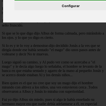
negro y en sus manos llevaba unos guates de color blanco.
Configurar
Ese no es un mago de verdaddijo Albus de repente mirando al
hombre que señalaba Jonás.
No sabes lo que dicesdijo el pequeño Jonás mirando a Albus con el
seño fruncido.
Si que se lo que digo dijo Albus de forma calmada, pero mirándolo a
los ojos. y lo que yo digo es cierto.
Si lo es y te lo voy a demostrar-dijo decidido Jonás a la ves que se
dirigía donde ese había sentado "el mago" dio unos pasos antes de
voltearse y decir No te muevas.
Luego siguió su camino, y Al pudo ver como se acercaba a "el
mago" y le decía algo luego lo señalaba, el hombre se levanto de la
banca en que estaba sentado y agarro de la mano al pequeño Jonás y
se acerco donde estaban Al y los demás niños...
Bien quien es el que no cree que soy un mago dijo el hombre
mirando con altivez a los niños, una ves estuvieron cerca .Todos
observaron a Albus y Jonás lo miraba con superioridad.
Fui yo dijo Albus sin miedo, pues si algo le había enseñado su
hermano mayor era que nadie debía adelantarse a él, en especial