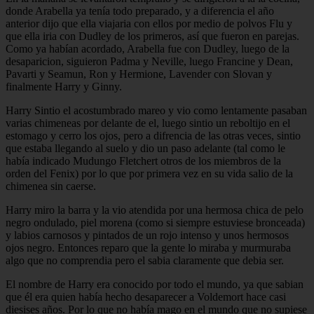
donde Arabella ya tenía todo preparado, y a diferencia el año
anterior dijo que ella viajaria con ellos por medio de polvos Flu y
que ella iria con Dudley de los primeros, así que fueron en parejas.
Como ya habían acordado, Arabella fue con Dudley, luego de la
desaparicion, siguieron Padma y Neville, luego Francine y Dean,
Pavarti y Seamun, Ron y Hermione, Lavender con Slovan y
finalmente Harry y Ginny.
Harry Sintio el acostumbrado mareo y vio como lentamente pasaban
varias chimeneas por delante de el, luego sintio un reboltijo en el
estomago y cerro los ojos, pero a difrencia de las otras veces, sintio
que estaba llegando al suelo y dio un paso adelante (tal como le
había indicado Mudungo Fletchert otros de los miembros de la
orden del Fenix) por lo que por primera vez en su vida salio de la
chimenea sin caerse.
Harry miro la barra y la vio atendida por una hermosa chica de pelo
negro ondulado, piel morena (como si siempre estuviese bronceada)
y labios carnosos y pintados de un rojo intenso y unos hermosos
ojos negro. Entonces reparo que la gente lo miraba y murmuraba
algo que no comprendia pero el sabia claramente que debia ser.
El nombre de Harry era conocido por todo el mundo, ya que sabian
que él era quien había hecho desaparecer a Voldemort hace casi
diesises años. Por lo que no había mago en el mundo que no supiese