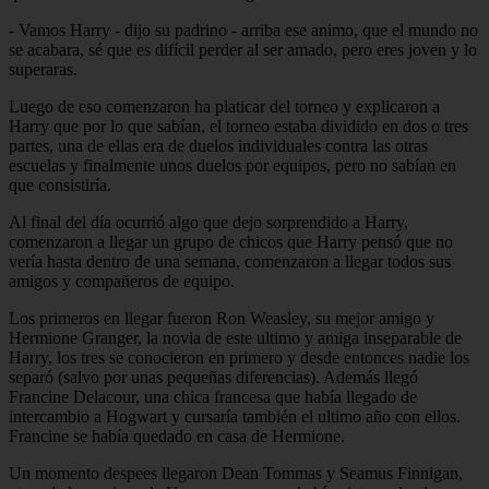
- Vamos Harry - dijo su padrino - arriba ese animo, que el mundo no
se acabara, sé que es difícil perder al ser amado, pero eres joven y lo
superaras.
Luego de eso comenzaron ha platicar del torneo y explicaron a
Harry que por lo que sabían, el torneo estaba dividido en dos o tres
partes, una de ellas era de duelos individuales contra las otras
escuelas y finalmente unos duelos por equipos, pero no sabían en
que consistiría.
Al final del día ocurrió algo que dejo sorprendido a Harry,
comenzaron a llegar un grupo de chicos que Harry pensó que no
vería hasta dentro de una semana, comenzaron a llegar todos sus
amigos y compañeros de equipo.
Los primeros en llegar fueron Ron Weasley, su mejor amigo y
Hermione Granger, la novia de este ultimo y amiga inseparable de
Harry, los tres se conocieron en primero y desde entonces nadie los
separó (salvo por unas pequeñas diferencias). Además llegó
Francine Delacour, una chica francesa que había llegado de
intercambio a Hogwart y cursaría también el ultimo año con ellos.
Francine se había quedado en casa de Hermione.
Un momento despees llegaron Dean Tommas y Seamus Finnigan,