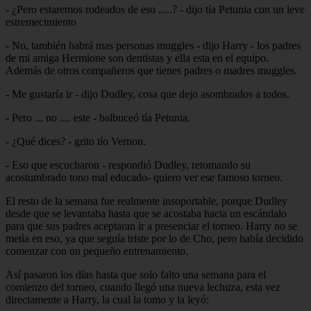
- ¿Pero estaremos rodeados de eso .....? - dijo tía Petunia con un leve
estremecimiento
- No, también habrá mas personas muggles - dijo Harry - los padres
de mi amiga Hermione son dentistas y ella esta en el equipo.
Además de otros compañeros que tienes padres o madres muggles.
- Me gustaría ir - dijo Dudley, cosa que dejo asombrados a todos.
- Pero ... no .... este - balbuceó tía Petunia.
- ¿Qué dices? - grito tío Vernon.
- Eso que escucharon - respondió Dudley, retomando su
acostumbrado tono mal educado- quiero ver ese famoso torneo.
El resto de la semana fue realmente insoportable, porque Dudley
desde que se levantaba hasta que se acostaba hacia un escándalo
para que sus padres aceptaran ir a presenciar el torneo. Harry no se
metía en eso, ya que seguía triste por lo de Cho, pero había decidido
comenzar con un pequeño entrenamiento.
Así pasaron los días hasta que solo falto una semana para el
comienzo del torneo, cuando llegó una nueva lechuza, esta vez
directamente a Harry, la cual la tomo y la leyó: