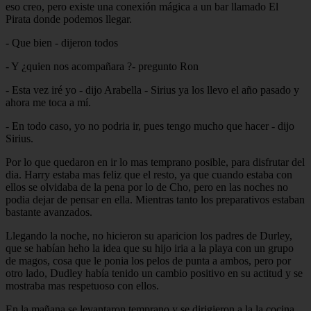
eso creo, pero existe una conexión mágica a un bar llamado El
Pirata donde podemos llegar.
- Que bien - dijeron todos
- Y ¿quien nos acompañara ?- pregunto Ron
- Esta vez iré yo - dijo Arabella - Sirius ya los llevo el año pasado y
ahora me toca a mí.
- En todo caso, yo no podria ir, pues tengo mucho que hacer - dijo
Sirius.
Por lo que quedaron en ir lo mas temprano posible, para disfrutar del
dia. Harry estaba mas feliz que el resto, ya que cuando estaba con
ellos se olvidaba de la pena por lo de Cho, pero en las noches no
podia dejar de pensar en ella. Mientras tanto los preparativos estaban
bastante avanzados.
Llegando la noche, no hicieron su aparicion los padres de Durley,
que se habían heho la idea que su hijo iria a la playa con un grupo
de magos, cosa que le ponia los pelos de punta a ambos, pero por
otro lado, Dudley había tenido un cambio positivo en su actitud y se
mostraba mas respetuoso con ellos.
En la mañana se levantaron temprano y se dirigieron a la la cocina,