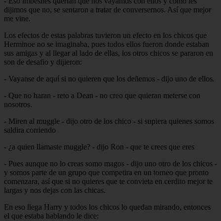
- Eso imbesiles querian que nos vayamos con ellos y como les
dijimos que no, se sentaron a tratar de conversernos. Así que mejor
me vine.
Los efectos de estas palabras tuvieron un efecto en los chicos que
Herminoe no se imaginaba, pues todos ellos fueron donde estaban
sus amigas y al llegar al lado de ellas, los otros chicos se pararon en
son de desafio y dijieron:
- Vayanse de aquí si no quieren que los deñemos - dijo uno de ellos.
- Que no haran - reto a Dean - no creo que quieran meterse con
nosotros.
- Miren al muggle - dijo otro de los chico - si supiera quienes somos
saldira corriendo
- ¿a quien llamaste muggle? - dijo Ron - que te crees que eres
- Pues aunque no lo creas somo magos - dijo uno otro de los chicos -
y somos parte de un grupo que competira en un torneo que pronto
comenzara, así que si no quieres que te convieta en cerdito mejor te
largas y nos dejas con las chicas.
En eso llega Harry y todos los chicos lo quedan mirando, entonces
el que estaba hablando le dice: