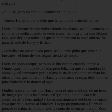
colegio?
- Si lo se, pero no creo que conozcas a ninguno.
- Bueno Harry, ahora te dejo que tengo que ir a atender el bar.
Harry finalmente decide volver donde los demas, así que comenzo a
caminar devuelta cuando ve venir a una hermosa chica con bikinni
rojo, que dejaba a todos los que la miraban con la boca abierta. Se
para delante de Harry y le dice.
-Arabella esta preocupada por ti, así que me pidio que viniera a
buscarte - el tono de voz seguia siendo de enojo.
Harry no supo porque, pero no se dio cuenta cuando abrazo a
Ginny, quien lo miro extrañada, pero feliz, así que ella tambian lo
abrazo y así caminaron por la playa hasta llegar donde estaban los
otros chicos que tomaron a Harry y le sacaron la ropa, dejandolo en
puro bañador y lo tiraron al agua.
Dudley noto entonces que Harry tenía el mismo dibujo de un leon
de fuego que todos los demas, así que pregunto que era y le
contaron de la hermandad y los acontesimientos del fines de curso,
cosa que dejo atonito al Durdley. Luego preguntaron a Harry el
porque se había demorado tanto y conto de su encuentro con Rosa,