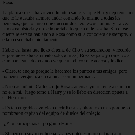
Rosa.
La platica se estaba volviendo interesante, ya que Harry dejo enclaro
que lo le gustaba siempre andar contando lo mismo a todas las
personas, que lo unico que querian de el era escuchar una y tra vez
la misma historia y no le importaba lo que a el le pasaba. Sin darse
cuenta le estaba hablando a Rosa como si la conociera de siempre. Y
ella lo escuchaba atentamente.
Hablo así hasta que llego el tema de Cho y su separacion, y recordo
el porque estaba caminado solo, aun así, Rosa se paro y comenzo a
caminar a su lado, cuando ve que un chico se le acerca y le dice:
- Claro, te enojas porque le hacemos los puntos a tus amigas, pero
no tienes vergüenza en caminar con mi hermana.
- No seas infantil Carlos - dijo Rosa - ademas yo lo invite a caminar
no el a mi.- luego tomo a Harry y se lo llebo en direccion opueta a
su Hermano.
- Es tan engreido - volvio a decir Rosa - y ahora esta mas porque lo
nombraron capitan del equipo de duelos del colegio
-¿Y tu participaras? - pregunto Harry
- Si, pero no soy muy buena. ¿sabes quiénes representaran a tu