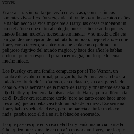
volver.
Esa era la razón por la que vivía en esa casa, con sus únicos
parientes vivos: Los Dursley, quien durante los últimos catorce años
le habían hecho la vida imposible a Harry, las cosas cambiaron un
poco el año en que entro al colegio, pues sus tíos eran lo que los
magos llaman muggles (personas sin magia), y su miedo a ella era
tan grande que dejaron de maltratarlo un poco, luego el año en que
Harry curso tercero, se enteraron que tenía como padrino a un
peligroso fugitivo del mundo mágico, y hace dos años le habían
dado un permiso especial para hacer magia, por lo que le tenían
mucho miedo.
Los Dursley era una familia compuesta por el Tío Vernon, un
hombre de estatura normal, pero gordo, tía Petunia en cambio era
todo lo contrario de Tío Vernon, era delgada y su cara parecía de
caballo, era la hermana de la madre de Harry, y finalmente estaba su
hijo Dudley, quien tenía la misma edad de Harry, pero a diferencia
de él, Dudley era realmente gordo (pero no tanto como hace unos
tres años) que ocupaba casi todo un lado de la mesa. Ese semana
Harry había vuelto de clases, pero no parecía entusiasmado con
nada, pasaba todo el día en su habitación encerrado.
Lo que pasó es que en su escuela Harry tenía una novia llamada
Cho, quien precisamente era un año mayor que Harry, por lo que