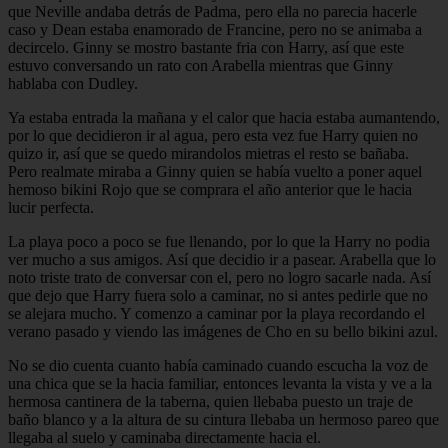
que Neville andaba detrás de Padma, pero ella no parecia hacerle
caso y Dean estaba enamorado de Francine, pero no se animaba a
decircelo. Ginny se mostro bastante fria con Harry, así que este
estuvo conversando un rato con Arabella mientras que Ginny
hablaba con Dudley.
Ya estaba entrada la mañana y el calor que hacia estaba aumantendo,
por lo que decidieron ir al agua, pero esta vez fue Harry quien no
quizo ir, así que se quedo mirandolos mietras el resto se bañaba.
Pero realmate miraba a Ginny quien se había vuelto a poner aquel
hemoso bikini Rojo que se comprara el año anterior que le hacia
lucir perfecta.
La playa poco a poco se fue llenando, por lo que la Harry no podia
ver mucho a sus amigos. Así que decidio ir a pasear. Arabella que lo
noto triste trato de conversar con el, pero no logro sacarle nada. Así
que dejo que Harry fuera solo a caminar, no si antes pedirle que no
se alejara mucho. Y comenzo a caminar por la playa recordando el
verano pasado y viendo las imágenes de Cho en su bello bikini azul.
No se dio cuenta cuanto había caminado cuando escucha la voz de
una chica que se la hacia familiar, entonces levanta la vista y ve a la
hermosa cantinera de la taberna, quien llebaba puesto un traje de
baño blanco y a la altura de su cintura llebaba un hermoso pareo que
llegaba al suelo y caminaba directamente hacia el.