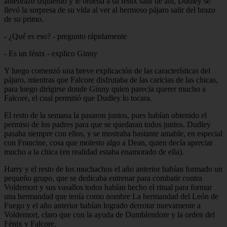
antebrazo izquierdo y le ordena a su fénix salir de ahí, Dudley se
llevó la sorpresa de su vida al ver al hermoso pájaro salir del brazo
de su primo.
- ¿Qué es eso? - pregunto rápidamente
- Es un fénix - explico Ginny
Y luego comenzó una breve explicación de las características del
pájaro, mientras que Falcore disfrutaba de las caricias de las chicas,
para luego dirigirse donde Ginny quien parecía querer mucho a
Falcore, el cual permitió que Dudley lo tocara.
El resto de la semana la pasaron juntos, pues habían obtenido el
permiso de los padres para que se quedaran todos juntos. Dudley
pasaba siempre con ellos, y se mostraba bastante amable, en especial
con Francine, cosa que molesto algo a Dean, quien decía apreciar
mucho a la chica (en realidad estaba enamorado de ella).
Harry y el resto de los muchachos el año anterior habían formado un
pequeño grupo, que se dedicaba entrenar para combatir contra
Voldemort y sus vasallos todos habían hecho el ritual para formar
una hermandad que tenía como nombre La hermandad del León de
Fuego y el año anterior habían logrado derrotar nuevamente a
Voldemort, claro que con la ayuda de Dumblendore y la orden del
Fénix y Falcore.