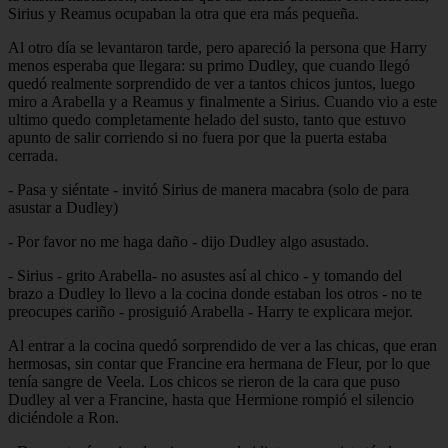
Sirius y Reamus ocupaban la otra que era más pequeña.
Al otro día se levantaron tarde, pero apareció la persona que Harry
menos esperaba que llegara: su primo Dudley, que cuando llegó
quedó realmente sorprendido de ver a tantos chicos juntos, luego
miro a Arabella y a Reamus y finalmente a Sirius. Cuando vio a este
ultimo quedo completamente helado del susto, tanto que estuvo
apunto de salir corriendo si no fuera por que la puerta estaba
cerrada.
- Pasa y siéntate - invitó Sirius de manera macabra (solo de para
asustar a Dudley)
- Por favor no me haga daño - dijo Dudley algo asustado.
- Sirius - grito Arabella- no asustes así al chico - y tomando del
brazo a Dudley lo llevo a la cocina donde estaban los otros - no te
preocupes cariño - prosiguió Arabella - Harry te explicara mejor.
Al entrar a la cocina quedó sorprendido de ver a las chicas, que eran
hermosas, sin contar que Francine era hermana de Fleur, por lo que
tenía sangre de Veela. Los chicos se rieron de la cara que puso
Dudley al ver a Francine, hasta que Hermione rompió el silencio
diciéndole a Ron.