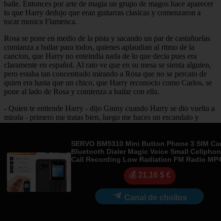
baile. Entonces por arte de magia un grupo de magos hace aparecer
lo que Harry dedujo que eran guitarras clasicas y comenzaron a
tocar musica Flamenca.
Rosa se pone en medio de la pista y sacando un par de castañuelas
comianza a bailar para todos, quienes aplaudian al ritmo de la
cancion, que Harry no enteindia nada de lo que decia pues era
claramente en español. Al rato ve que en su mesa se sienta alguien,
pero estaba tan concentrado mirando a Rosa que no se percato de
quien era hasta que un chico, que Harry reconocio como Carlos, se
pone al lado de Rosa y comienza a bailar con ella.
- Quien te entiende Harry - dijo Ginny cuando Harry se dio vuelta a
mirala - primero me tratas bien, luego me haces un escandalo y
ahora te veo aquí mirando a Rosa. ¿qué es lo que te pasa?
- No se Ginny - respondio Harry tomandole la manos - es que son
SERVO BM5310 Mini Button Phone 3 SIM Ca
tantas cosas las que pasan por mi cabeza que no logro poner mis
Bluetooth Dialer Magic Voice Small Cellpho
Call Recording Low Radiation FM Radio MP
ideas en orden.
💰 21,16 $ €
- Lo se Harry - respondio Ginny - he conversado de eso con Carlos,
no se porque - se apresuro a decir Ginny - y me dijo que el problema
era que tu tenias que poner tus ideas en orden, y que yo te estaba
Canal de chollos
presionado un poco.
- No Ginny - dijo con suavidad Harry - tu no tienes la culpa de