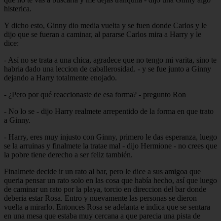
histerica.
Y dicho esto, Ginny dio media vuelta y se fuen donde Carlos y le
dijo que se fueran a caminar, al pararse Carlos mira a Harry y le
dice:
- Así no se trata a una chica, agradece que no tengo mi varita, sino te
habria dado una leccion de caballerosidad. - y se fue junto a Ginny
dejando a Harry totalmente enojado.
- ¿Pero por qué reaccionaste de esa forma? - pregunto Ron
- No lo se - dijo Harry realmete arrepentido de la forma en que trato
a Ginny.
- Harry, eres muy injusto con Ginny, primero le das esperanza, luego
se la arruinas y finalmete la tratae mal - dijo Hermione - no crees que
la pobre tiene derecho a ser feliz también.
Finalmete decide ir un rato al bar, pero le dice a sus amigoa que
queria pensar un rato solo en las cosa que había hecho, así que luego
de caminar un rato por la playa, torcio en direccion del bar donde
deberia estar Rosa. Entro y nuevamente las personas se dieron
vuelta a mirarlo. Entonces Rosa se adelanta e indica que se sentara
en una mesa que estaba muy cercana a que parecia una pista de