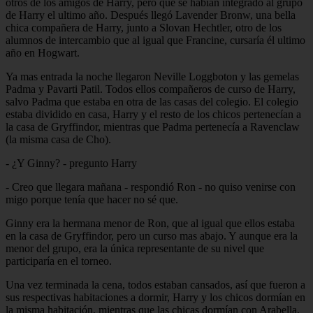
otros de los amigos de Harry, pero que se habían integrado al grupo
de Harry el ultimo año. Después llegó Lavender Bronw, una bella
chica compañera de Harry, junto a Slovan Hechtler, otro de los
alumnos de intercambio que al igual que Francine, cursaría él ultimo
año en Hogwart.
Ya mas entrada la noche llegaron Neville Loggboton y las gemelas
Padma y Pavarti Patil. Todos ellos compañeros de curso de Harry,
salvo Padma que estaba en otra de las casas del colegio. El colegio
estaba dividido en casa, Harry y el resto de los chicos pertenecían a
la casa de Gryffindor, mientras que Padma pertenecía a Ravenclaw
(la misma casa de Cho).
- ¿Y Ginny? - pregunto Harry
- Creo que llegara mañana - respondió Ron - no quiso venirse con
migo porque tenía que hacer no sé que.
Ginny era la hermana menor de Ron, que al igual que ellos estaba
en la casa de Gryffindor, pero un curso mas abajo. Y aunque era la
menor del grupo, era la única representante de su nivel que
participaría en el torneo.
Una vez terminada la cena, todos estaban cansados, así que fueron a
sus respectivas habitaciones a dormir, Harry y los chicos dormían en
la misma habitación, mientras que las chicas dormían con Arabella,