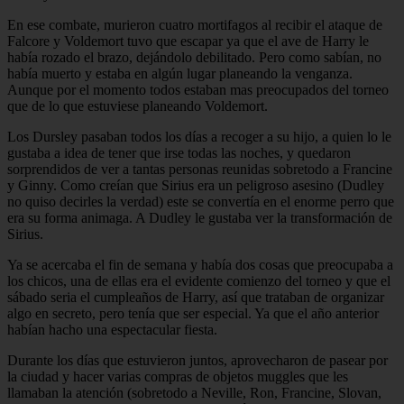
En ese combate, murieron cuatro mortifagos al recibir el ataque de
Falcore y Voldemort tuvo que escapar ya que el ave de Harry le
había rozado el brazo, dejándolo debilitado. Pero como sabían, no
había muerto y estaba en algún lugar planeando la venganza.
Aunque por el momento todos estaban mas preocupados del torneo
que de lo que estuviese planeando Voldemort.
Los Dursley pasaban todos los días a recoger a su hijo, a quien lo le
gustaba a idea de tener que irse todas las noches, y quedaron
sorprendidos de ver a tantas personas reunidas sobretodo a Francine
y Ginny. Como creían que Sirius era un peligroso asesino (Dudley
no quiso decirles la verdad) este se convertía en el enorme perro que
era su forma animaga. A Dudley le gustaba ver la transformación de
Sirius.
Ya se acercaba el fin de semana y había dos cosas que preocupaba a
los chicos, una de ellas era el evidente comienzo del torneo y que el
sábado seria el cumpleaños de Harry, así que trataban de organizar
algo en secreto, pero tenía que ser especial. Ya que el año anterior
habían hacho una espectacular fiesta.
Durante los días que estuvieron juntos, aprovecharon de pasear por
la ciudad y hacer varias compras de objetos muggles que les
llamaban la atención (sobretodo a Neville, Ron, Francine, Slovan,