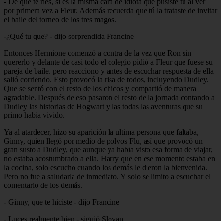
- De que te ríes, si es la misma cara de idiota que pusiste tú al ver
por primera vez a Fleur. Además recuerda que tú la trataste de invitar
el baile del torneo de los tres magos.
-¿Qué tu que? - dijo sorprendida Francine
Entonces Hermione comenzó a contra de la vez que Ron sin
quererlo y delante de casi todo el colegio pidió a Fleur que fuese su
pareja de baile, pero reacciono y antes de escuchar respuesta de ella
salió corriendo. Esto provocó la risa de todos, incluyendo Dudley.
Que se sentó con el resto de los chicos y compartió de manera
agradable. Después de eso pasaron el resto de la jornada contando a
Dudley las historias de Hogwart y las todas las aventuras que su
primo había vivido.
Ya al atardecer, hizo su aparición la ultima persona que faltaba,
Ginny, quien llegó por medio de polvos Flu, así que provocó un
gran susto a Dudley, que aunque ya había visto esa forma de viajar,
no estaba acostumbrado a ella. Harry que en ese momento estaba en
la cocina, solo escucho cuando los demás le dieron la bienvenida.
Pero no fue a saludarla de inmediato. Y solo se limito a escuchar el
comentario de los demás.
- Ginny, que te hiciste - dijo Francine
- Luces realmente bien - siguió Slovan