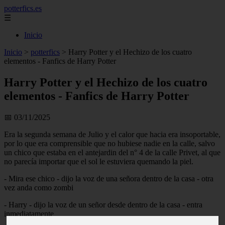
potterfics.es
☰
Inicio
Inicio
>
potterfics
>
Harry Potter y el Hechizo de los cuatro
elementos - Fanfics de Harry Potter
Harry Potter y el Hechizo de los cuatro
elementos - Fanfics de Harry Potter
📅 03/11/2025
Era la segunda semana de Julio y el calor que hacia era insoportable,
por lo que era comprensible que no hubiese nadie en la calle, salvo
un chico que estaba en el antejardin del n° 4 de la calle Privet, al que
no parecía importar que el sol le estuviera quemando la piel.
- Mira ese chico - dijo la voz de una señora dentro de la casa - otra
vez anda como zombi
- Harry - dijo la voz de un señor desde dentro de la casa - entra
inmediatamente