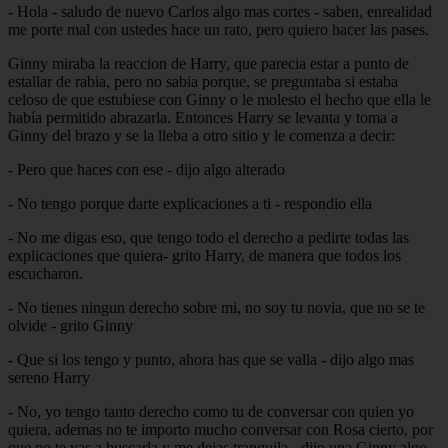
- Hola - saludo de nuevo Carlos algo mas cortes - saben, enrealidad
me porte mal con ustedes hace un rato, pero quiero hacer las pases.
Ginny miraba la reaccion de Harry, que parecia estar a punto de
estallar de rabia, pero no sabia porque, se preguntaba si estaba
celoso de que estubiese con Ginny o le molesto el hecho que ella le
había permitido abrazarla. Entonces Harry se levanta y toma a
Ginny del brazo y se la lleba a otro sitio y le comenza a decir:
- Pero que haces con ese - dijo algo alterado
- No tengo porque darte explicaciones a ti - respondio ella
- No me digas eso, que tengo todo el derecho a pedirte todas las
explicaciones que quiera- grito Harry, de manera que todos los
escucharon.
- No tienes ningun derecho sobre mi, no soy tu novia, que no se te
olvide - grito Ginny
- Que si los tengo y punto, ahora has que se valla - dijo algo mas
sereno Harry
- No, yo tengo tanto derecho como tu de conversar con quien yo
quiera, ademas no te importo mucho conversar con Rosa cierto, por
que no te vas a buscarla y me dejas tranquila - dijo una Ginny algo