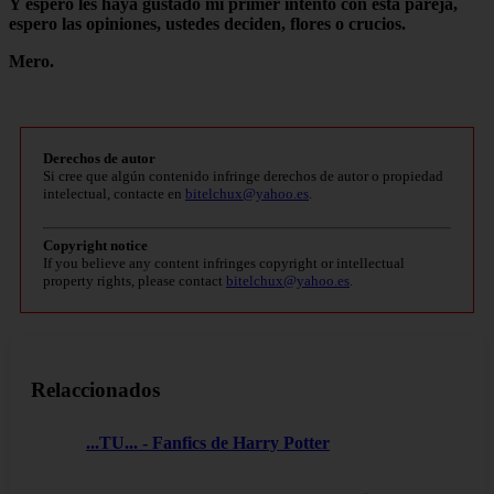
Y espero les haya gustado mi primer intento con esta pareja,
espero las opiniones, ustedes deciden, flores o crucios.
Mero.
Derechos de autor
Si cree que algún contenido infringe derechos de autor o propiedad
intelectual, contacte en
bitelchux@yahoo.es
.
Copyright notice
If you believe any content infringes copyright or intellectual
property rights, please contact
bitelchux@yahoo.es
.
Relaccionados
...TU... - Fanfics de Harry Potter