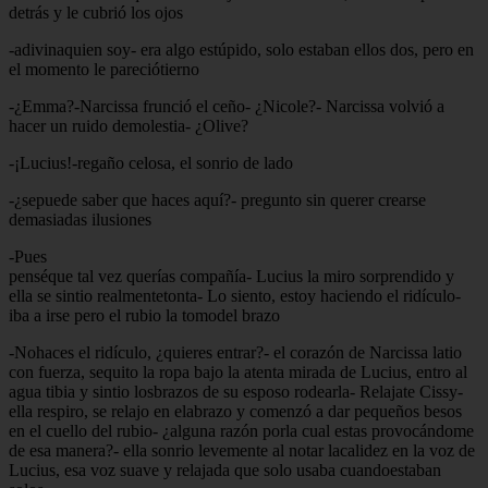
detrás y le cubrió los ojos
-adivinaquien soy- era algo estúpido, solo estaban ellos dos, pero en
el momento le pareciótierno
-¿Emma?-Narcissa frunció el ceño- ¿Nicole?- Narcissa volvió a
hacer un ruido demolestia- ¿Olive?
-¡Lucius!-regaño celosa, el sonrio de lado
-¿sepuede saber que haces aquí?- pregunto sin querer crearse
demasiadas ilusiones
-Pues
penséque tal vez querías compañía- Lucius la miro sorprendido y
ella se sintio realmentetonta- Lo siento, estoy haciendo el ridículo-
iba a irse pero el rubio la tomodel brazo
-Nohaces el ridículo, ¿quieres entrar?- el corazón de Narcissa latio
con fuerza, sequito la ropa bajo la atenta mirada de Lucius, entro al
agua tibia y sintio losbrazos de su esposo rodearla- Relajate Cissy-
ella respiro, se relajo en elabrazo y comenzó a dar pequeños besos
en el cuello del rubio- ¿alguna razón porla cual estas provocándome
de esa manera?- ella sonrio levemente al notar lacalidez en la voz de
Lucius, esa voz suave y relajada que solo usaba cuandoestaban