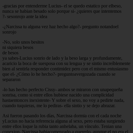
-gracias por entenderme Lucius- el se quedo estatico por elbeso,
nunca se habian besado solo porque si- ¿quieres que intentemos
?- sesonrojo ante la idea
-¿Narcissa tu alguna vez haz hecho algo?- pregunto notandoel
sonrojo
-No, solo unos besitos
ni siquiera besos
de besos
ya sabes-Lucius sonrio de lado y la beso larga y profundamente,
acaricio la boca de suesposa con su lengua y se sintio increíblemente
bien al sentirla responder contimidez pero con el mismo entusiasmo
que el- ¿Cómo lo he hecho?- preguntoavergozada cuando se
separaron
-lo has hecho perfecto Cissy- ambos se miraron con unapequeña
sonrisa, como si entre ellos hubiese nacido una complicidad
hastaentonces inexistente- Y sobre el sexo, no voy a pedirte nada,
cuando tuquieras, me lo pediras- ella sintio y se dejo abrazar.
Asi fueron pasando los días, Narcissa dormia con el cada noche
yLucius no hacia referencia alguna al sexo, pero estaba surgiendo
entre ellos loque la rubia tanto anhelaba, un vínculo. Tenian una
conexion, Narcissa habiacomenzado a quererlo, aunque el no era el