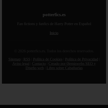
potterfics.es
Fan fictions y fanfics de Harry Potter en Español
Inicio
© 2026 potterfics.es. Todos los derechos reservados.
Sitemap
|
RSS
|
Política de Cookies
|
Política de Privacidad
|
Aviso legal
|
Contacto
|
Creado por 0lemiswebs SEO y
Diseño web
|
Libro sobre Cabañuelas