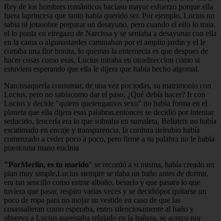
Rey de los hombres românticos haciasu mayor esfuerzo porque ella
fuera laprincesa que tanto habia querido ser. Por ejemplo, Lucius no
sabia ni jotasobre preparar un desayuno, pero cuando el elfo lo traia,
el lo ponia en elregazo de Narcissa y se sentaba a desayunar con ella
en la cama o algunastardes caminaban por el amplio jardin y el le
cortaba una flor bonita, lo quemas la enternecia es que despues de
hacer cosas como esas, Lucius miraba en otradireccion como si
estuviera esperando que ella le dijera que habia hecho algomal.
Narcissaquería consumar, de una vez por todas, su matrimonio con
Lucius, pero no sabiacomo dar el paso, ¿Qué debía hacer? Ir con
Lucius y decirle "quiero quetengamos sexo" no había forma en el
planeta que ella dijera esas palabras,entonces se decidió por intentar
seducirlo, lencería era lo que sobraba en sumaleta, Bellatrix no había
escatimado en encaje y transparencia, la cordura delrubio había
comenzado a ceder poco a poco, pero firme a su palabra no le había
puestouna mano encima
"PorMerlin, es tu marido
" se recordó a si misma, había creado un
plan muy simple,Lucius siempre se daba un baño antes de dormir,
era tan sencillo como entrar albaño, besarlo y que pasara lo que
tuviera que pasar, respiro varias veces y se decidiópor quitarse un
poco de ropa para no mojar su vestido en caso de que las
cosassalieran como esperaba, entro silenciosamente al baño y
observo a Lucius queestaba relajado en la bañera, se acerco por