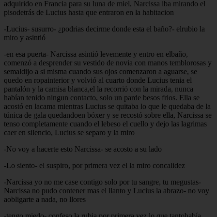
adquirido en Francia para su luna de miel, Narcissa iba mirando el
pisodetrás de Lucius hasta que entraron en la habitacion
-Lucius- susurro- ¿podrias decirme donde esta el baño?- elrubio la
miro y asintió
-en esa puerta- Narcissa asintió levemente y entro en elbaño,
comenzó a desprender su vestido de novia con manos temblorosas y
semaldijo a si misma cuando sus ojos comenzaron a aguarse, se
quedo en ropainterior y volvió al cuarto donde Lucius tenia el
pantalón y la camisa blanca,el la recorrió con la mirada, nunca
habían tenido ningun contacto, solo un parde besos frios. Ella se
acostó en lacama mientras Lucius se quitaba lo que le quedaba de la
túnica de gala quedandoen bóxer y se recostó sobre ella, Narcissa se
tenso completamente cuando el lebeso el cuello y dejo las lagrimas
caer en silencio, Lucius se separo y la miro
-No voy a hacerte esto Narcissa- se acosto a su lado
-Lo siento- el suspiro, por primera vez el la miro concalidez
-Narcissa yo no me case contigo solo por tu sangre, tu megustas-
Narcissa no pudo contener mas el llanto y Lucius la abrazo- no voy
aobligarte a nada, no llores
-tengo miedo- confeso la rubia por primera vez lo que tantohabía