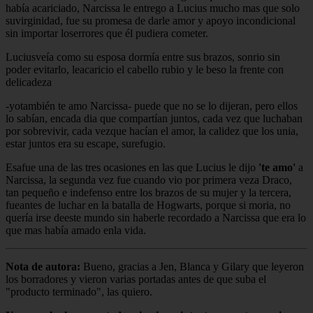
había acariciado, Narcissa le entrego a Lucius mucho mas que solo
suvirginidad, fue su promesa de darle amor y apoyo incondicional
sin importar loserrores que él pudiera cometer.
Luciusveía como su esposa dormía entre sus brazos, sonrio sin
poder evitarlo, leacaricio el cabello rubio y le beso la frente con
delicadeza
-yotambién te amo Narcissa- puede que no se lo dijeran, pero ellos
lo sabían, encada dia que compartían juntos, cada vez que luchaban
por sobrevivir, cada vezque hacían el amor, la calidez que los unia,
estar juntos era su escape, surefugio.
Esafue una de las tres ocasiones en las que Lucius le dijo
'te amo'
a
Narcissa, la segunda vez fue cuando vio por primera veza Draco,
tan pequeño e indefenso entre los brazos de su mujer y la tercera,
fueantes de luchar en la batalla de Hogwarts, porque si moria, no
quería irse deeste mundo sin haberle recordado a Narcissa que era lo
que mas había amado enla vida.
Nota de autora:
Bueno, gracias a Jen, Blanca y Gilary que leyeron
los borradores y vieron varias portadas antes de que suba el
"producto terminado", las quiero.