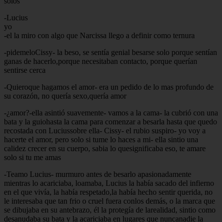
solos
-Lucius
yo
-el la miro con algo que Narcissa llego a definir como ternura
-pidemeloCissy- la beso, se sentía genial besarse solo porque sentían
ganas de hacerlo,porque necesitaban contacto, porque querían
sentirse cerca
-Quieroque hagamos el amor- era un pedido de lo mas profundo de
su corazón, no quería sexo,quería amor
-¿amor?-ella asintió suavemente- vamos a la cama- la cubrió con una
bata y la guiohasta la cama para comenzar a besarla hasta que quedo
recostada con Luciussobre ella- Cissy- el rubio suspiro- yo voy a
hacerte el amor, pero solo si tume lo haces a mi- ella sintio una
calidez crecer en su cuerpo, sabia lo quesignificaba eso, te amare
solo si tu me amas
-Teamo Lucius- murmuro antes de besarlo apasionadamente
mientras lo acariciaba, loamaba, Lucius la había sacado del infierno
en el que vivía, la había respetado,la había hecho sentir querida, no
le interesaba que tan frio o cruel fuera conlos demás, o la marca que
se dibujaba en su antebrazo, él la protegía de larealidad, sintio como
desanudaba su bata y la acariciaba en lugares que nuncanadie la