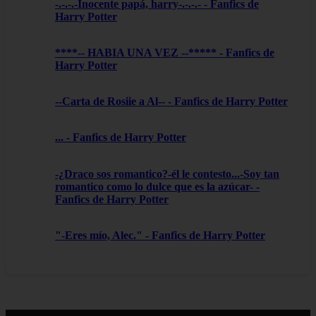
-.-.-.-Inocente papá, harry-.-.-.- - Fanfics de
Harry Potter
****-- HABIA UNA VEZ --***** - Fanfics de
Harry Potter
--Carta de Rosiie a Al-- - Fanfics de Harry Potter
... - Fanfics de Harry Potter
-¿Draco sos romantico?-él le contesto...-Soy tan
romantico como lo dulce que es la azúcar- -
Fanfics de Harry Potter
"-Eres mío, Alec." - Fanfics de Harry Potter