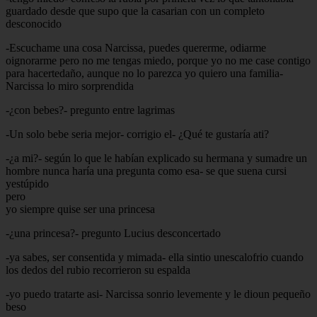
guardado desde que supo que la casarian con un completo
desconocido
-Escuchame una cosa Narcissa, puedes quererme, odiarme
oignorarme pero no me tengas miedo, porque yo no me case contigo
para hacertedaño, aunque no lo parezca yo quiero una familia-
Narcissa lo miro sorprendida
-¿con bebes?- pregunto entre lagrimas
-Un solo bebe seria mejor- corrigio el- ¿Qué te gustaría ati?
-¿a mi?- según lo que le habían explicado su hermana y sumadre un
hombre nunca haría una pregunta como esa- se que suena cursi
yestúpido
pero
yo siempre quise ser una princesa
-¿una princesa?- pregunto Lucius desconcertado
-ya sabes, ser consentida y mimada- ella sintio unescalofrio cuando
los dedos del rubio recorrieron su espalda
-yo puedo tratarte asi- Narcissa sonrio levemente y le dioun pequeño
beso