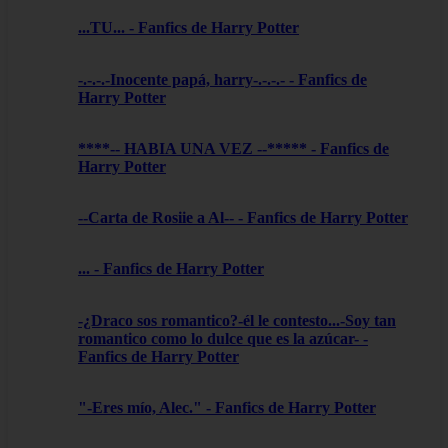
...TU... - Fanfics de Harry Potter
-.-.-.-Inocente papá, harry-.-.-.- - Fanfics de
Harry Potter
****-- HABIA UNA VEZ --***** - Fanfics de
Harry Potter
--Carta de Rosiie a Al-- - Fanfics de Harry Potter
... - Fanfics de Harry Potter
-¿Draco sos romantico?-él le contesto...-Soy tan
romantico como lo dulce que es la azúcar- -
Fanfics de Harry Potter
"-Eres mío, Alec." - Fanfics de Harry Potter