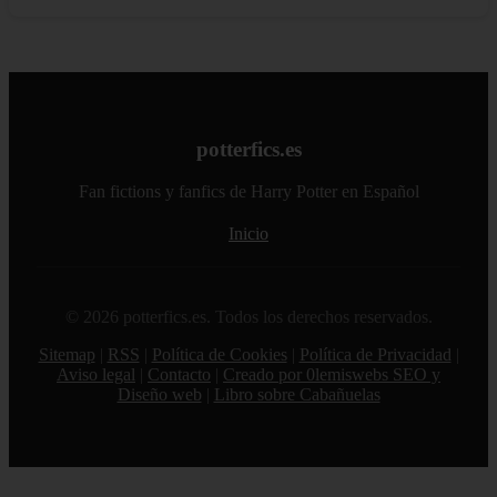
potterfics.es
Fan fictions y fanfics de Harry Potter en Español
Inicio
© 2026 potterfics.es. Todos los derechos reservados.
Sitemap
|
RSS
|
Política de Cookies
|
Política de Privacidad
|
Aviso legal
|
Contacto
|
Creado por 0lemiswebs SEO y
Diseño web
|
Libro sobre Cabañuelas