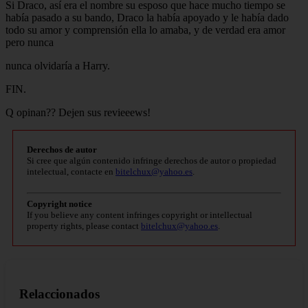
Si Draco, así era el nombre su esposo que hace mucho tiempo se
había pasado a su bando, Draco la había apoyado y le había dado
todo su amor y comprensión ella lo amaba, y de verdad era amor
pero nunca
nunca olvidaría a Harry.
FIN.
Q opinan?? Dejen sus revieeews!
Derechos de autor
Si cree que algún contenido infringe derechos de autor o propiedad
intelectual, contacte en
bitelchux@yahoo.es
.
Copyright notice
If you believe any content infringes copyright or intellectual
property rights, please contact
bitelchux@yahoo.es
.
Relaccionados