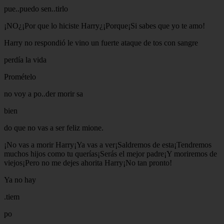
pue..puedo sen..tirlo
¡NO¿¡Por que lo hiciste Harry¿¡Porque¡Si sabes que yo te amo!
Harry no respondió le vino un fuerte ataque de tos con sangre
perdía la vida
Promételo
no voy a po..der morir sa
bien
do que no vas a ser feliz mione.
¡No vas a morir Harry¡Ya vas a ver¡Saldremos de esta¡Tendremos
muchos hijos como tu querías¡Serás el mejor padre¡Y moriremos de
viejos¡Pero no me dejes ahorita Harry¡No tan pronto!
Ya no hay
.tiem
po