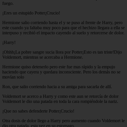
fuego.
¡Eres un estupido Potter¡Crucio!
Hermione salio corriendo hasta el y se puso al frente de Harry, pero
este cuando ya faltaba muy poco para que el hechizo llegara a ella se
interpuso y recibió el impacto cayendo al suelo y retorcerse de dolor.
¡Harry!
¡Ohhh¡La pobre sangre sucia llora por Potter¡Esto es tan triste!Dijo
Voldemort, mientras se acercaba a Hermione.
Hermione quiso detenerlo pero este fue mas rápido y la empujo
haciendo que cayera y quedara inconsciente. Pero los demás no se
movían solo
Ron, que salio corriendo hacia a su amiga para sacarla de allí.
Voldemort se acerco a Harry y como este aun se retorcía de dolor
Voldemort le dio una patada en toda la cara rompiéndole la nariz.
¡Que no sabes defenderte Potter¡Crucio!
Otra dosis de dolor llego a Harry pero aumento cuando Voldemort le
dio otra patada, esta vez en su estomago.