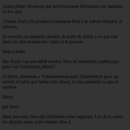
¡Harry¡Harry despierta por favor!exclamo Hermione con lagrimas
en los ojos.
¡Vamos Harry¡Tu puedes!exclamaron Ron y la señora Weasley al
unísono.
Se escucho un pequeño gemido de parte de Harry y es que este
abría los ojos lentamente, como si le pesaran
Hola a todos
dijo Harry con una débil sonrisa. Pero de inmediato cambio¡que
paso con Voldemort¡¿Murió!
Si Harry, destruiste a Voldemortrespondio Dumbledore pero sin
sonreír el sabia que había echo Harry, lo mas probable es que el
muriera.
Harry
por favor
dime que estas bien dijo Hermione entre lagrimas. Los de la orden
los dejaron solos, solo estaban ellos 2.