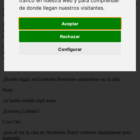
tráfico en nuestra web y para comprender
Al día siguiente los alumnos (la mayoría parejas) salieron del castillo
de donde llegan nuestros visitantes.
sin saber que ese mismo día se llevaría a cabo la batalla final entre
Lord Voldemort y Harry Potter
Aceptar
Harry y Hermione subieron en un carruaje ellos 2 solamente ya que
Ron se había ido con Luna (su novia con la que ya tenia 2 meses) y
ellos 2 estaban solos.
Rechazar
Cuando llegaron a Hogsmade, lo primero que hicieron fue ir a el
Configurar
salón para tomar té de Madame Pudipié era un lugar que estaba
adornado según la fecha, y como era San Valentín
.la mayoría de las parejas se encontraban allí.
¿Bonito lugar, no?comento Hermione sentándose en su silla.
Hum
.ya había venido aquí antes
¿Enserio¿Cuándo?
Con Cho
.pero al ver la cara de Hermione Harry contesto rápidamente pero
tranquila