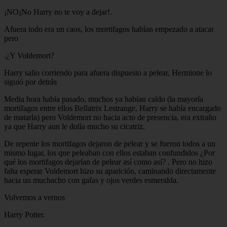
¡NO¡No Harry no te voy a dejar!.
Afuera todo era un caos, los mortifagos habían empezado a atacar
pero
.¿Y Voldemort?
Harry salio corriendo para afuera dispuesto a pelear, Hermione lo
siguió por detrás
Media hora había pasado, muchos ya habían caído (la mayoría
mortifagos entre ellos Bellatrix Lestrange, Harry se había encargado
de matarla) pero Voldemort no hacia acto de presencia, era extraño
ya que Harry aun le dolía mucho su cicatriz.
De repente los mortifagos dejaron de pelear y se fueron todos a un
mismo lugar, los que peleaban con ellos estaban confundidos ¿Por
qué los mortifagos dejarían de pelear así como así? . Pero no hizo
falta esperar Voldemort hizo su aparición, caminando directamente
hacia un muchacho con gafas y ojos verdes esmeralda.
Volvemos a vernos
Harry Potter.