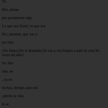
Yo
Her..mione
pro prometeme algo
Lo que sea Harry, lo que sea
Pro..meteme, que vas a
ser feliz
¡No Harry¡No te despidas¡Ya vas a ver¡Vamos a salir de esta¡Ya
veras mi niño!
No Her
mio..ne
..ya no
no hay..tiempo..para mi
.pierdo la vida
lo se