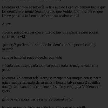
Mientras el chico se retorcía la fría risa de Lord Voldemort hacia que
los demás se estremecieran, pero lo que Voldemort no sabia es que
Harry pensaba la forma perfecta para acabar con el
A ver
¿Cómo puedo acabar con el?...solo hay una manera pero podría
costarme la vida
.pero ¿y? prefiero morir a que los demás sufran por mi culpa y
mueran
aunque también puedo quedar con vida
si haría eso, desplegaría todo su poder, toda su magia, valdría la
pena.
Mientras Voldemort reía Harry se recuperaba(aunque con la nariz
rota y sangre saliendo de su nariz y boca y talvez unas 2 costillas
rotas)), se levanto bruscamente del suelo y empujo a Voldemort al
suelo.
¡El que va a morir vas a ser tu Voldemort!grito.
En ese momento las manos de Harry empezaron a brillar