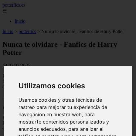
potterfics.es
☰
Inicio
Inicio
>
potterfics
>
Nunca te olvidare - Fanfics de Harry Potter
Nunca te olvidare - Fanfics de Harry
Potter
📅 07/07/2025
La guerra había terminado hace ya 2 años, una tarde de un 14 de
febrero (día de San Valentín) y es que todo empezó esa misma tarde
Utilizamos cookies
en Hogsmade
.
Usamos cookies y otras técnicas de
rastreo para mejorar tu experiencia de
FLASH BACK
navegación en nuestra web, para
Harry y Hermione se habían confesado su amor el 5 de febrero,
mostrarte contenidos personalizados y
Harry le había pedido a Hermione que si quería ir con el, al día
siguiente a Hogsmade y como era de esperar Hermione no se negó.
anuncios adecuados, para analizar el