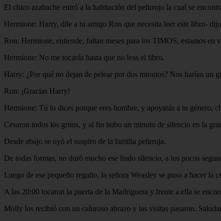
El chico azabache entró a la habitación del pelirrojo la cual se enco
Hermione: Harry, dile a tu amigo Ron que necesita leer este libro- dij
Ron: Hermione, entiende, faltan meses para los TIMOS, estamos en vaca
Hermione: No me tocarás hasta que no leas el libro.
Harry: ¿Por qué no dejan de pelear por dos minutos? Nos harían un gran
Ron: ¡Gracias Harry!
Hermione: Tú lo dices porque eres hombre, y apoyarás a tu género, cla
Cesaron todos los gritos, y al fin hubo un minuto de silencio en la gra
Desde abajo se oyó el suspiro de la familia pelirroja.
De todas formas, no duró mucho ese lindo silencio, a los pocos segu
Luego de ese pequeño regaño, la señora Weasley se puso a hacer la ce
A las 20:00 tocaron la puerta de la Madriguera y frente a ella se en
Molly los recibió con un caluroso abrazo y las visitas pasaron. Saluda