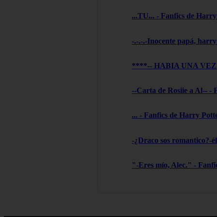
...TU... - Fanfics de Harry
-.-.-.-Inocente papá, harry
****-- HABIA UNA VEZ --
--Carta de Rosiie a Al-- -
... - Fanfics de Harry Pott
-¿Draco sos romantico?-él 
"-Eres mío, Alec." - Fanf