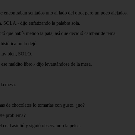
e encontraban sentados uno al lado del otro, pero un poco alejados.
, SOLA.- dijo enfatizando la palabra sola.
tó que había metido la pata, así que decidió cambiar de tema.
istérica no lo dejó.
 muy bien, SOLO.
ese maldito libro.- dijo levantándose de la mesa.
 la mesa.
nas de chocolates lo tomarías con gusto, ¿no?
este problema?
 cual asintió y siguió observando la pelea.