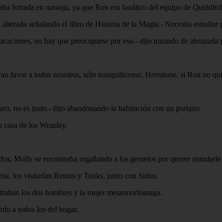
ntraba forrada en naranja, ya que Ron era fanático del equipo de Quiddi
o alterada señalando el libro de Historia de la Magia.- Necesita estudia
ciones, no hay que preocuparse por eso.- dijo tratando de abrazarla pe
 favor a todos nosotros, sólo tranquilícense, Hermione, si Ron no quiere
ro, no es justo.- dijo abandonando la habitación con un portazo.
n casa de los Weasley.
ndos, Molly se encontraba regañando a los gemelos por querer mandarl
na, los visitarían Remus y Tonks, junto con Sirius.
contraban los dos hombres y la mujer metarmorfomaga.
ndo a todos los del hogar.