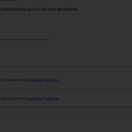
la linda escena que los jóvenes produjeron.
---------------------------------
ual, contacte en
bitelchux@yahoo.es
.
s, please contact
bitelchux@yahoo.es
.