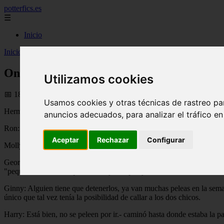
potterfics.es
☰
Inicio
Inicio
>
potterfics
>
One-Shot - Potterfics, tu versión de la historia
One-Shot - Potterfics, tu versión de la hist
Utilizamos cookies
📅 18/06/2025
Usamos cookies y otras técnicas de rastreo pa
Hermione: ¡Ronald Bilius Weasley! No puedo creer que no quieras leer
anuncios adecuados, para analizar el tráfico e
Ron: Vamos Hermione, no me interesa Historia de la Magia, ya te lo 
Aceptar
Rechazar
Configurar
Molly: ¿Todavía siguen con eso? Me volverán loca.- le comenta a su h
George: No eres la única a la que volverán loca, a mi también.- dijo 
"pequeña" discusión que tenía la joven pareja.
Ginny: Alguien tiene que detenerlos, ya van muchas peleas en la seman
único que tal vez tenía la posibilidad de callar a los dos chicos.
Harry: Está bien, no se peleen por ir.- caminó hasta donde estaba la par