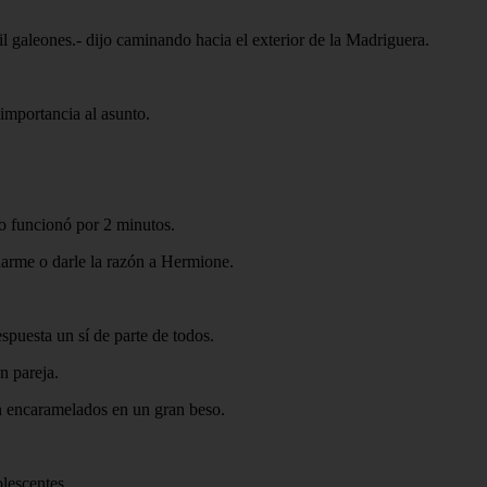
mil galeones.- dijo caminando hacia el exterior de la Madriguera.
importancia al asunto.
o funcionó por 2 minutos.
rme o darle la razón a Hermione.
espuesta un sí de parte de todos.
n pareja.
n encaramelados en un gran beso.
olescentes.