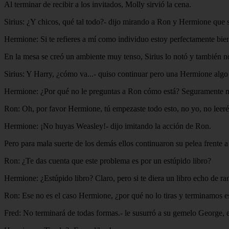
Al terminar de recibir a los invitados, Molly sirvió la cena.
Sirius: ¿Y chicos, qué tal todo?- dijo mirando a Ron y Hermione que s
Hermione: Si te refieres a mí como individuo estoy perfectamente bien
En la mesa se creó un ambiente muy tenso, Sirius lo notó y también no
Sirius: Y Harry, ¿cómo va...- quiso continuar pero una Hermione algo h
Hermione: ¿Por qué no le preguntas a Ron cómo está? Seguramente
Ron: Oh, por favor Hermione, tú empezaste todo esto, no yo, no leeré 
Hermione: ¡No huyas Weasley!- dijo imitando la acción de Ron.
Pero para mala suerte de los demás ellos continuaron su pelea frente a
Ron: ¿Te das cuenta que este problema es por un estúpido libro?
Hermione: ¿Estúpido libro? Claro, pero si te diera un libro echo de ra
Ron: Ese no es el caso Hermione, ¿por qué no lo tiras y terminamos 
Fred: No terminará de todas formas.- le susurró a su gemelo George, el