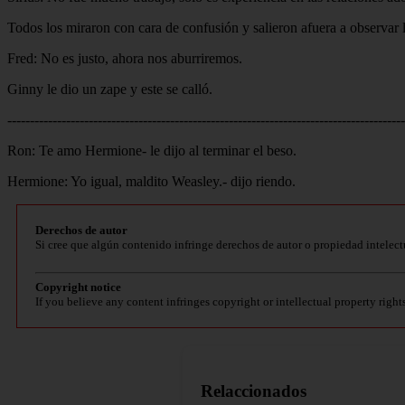
Todos los miraron con cara de confusión y salieron afuera a observar 
Fred: No es justo, ahora nos aburriremos.
Ginny le dio un zape y este se calló.
----------------------------------------------------------------------------------------
Ron: Te amo Hermione- le dijo al terminar el beso.
Hermione: Yo igual, maldito Weasley.- dijo riendo.
Derechos de autor
Si cree que algún contenido infringe derechos de autor o propiedad intelect
Copyright notice
If you believe any content infringes copyright or intellectual property right
Relaccionados