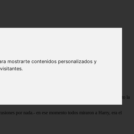
ara mostrarte contenidos personalizados y
y ya eran las 10:00.
isitantes.
su novia.
y, y ahora George, era el único lugar, donde no se escuchaba tanto la
scusiones por nada.- en ese momento todos miraron a Harry, era el