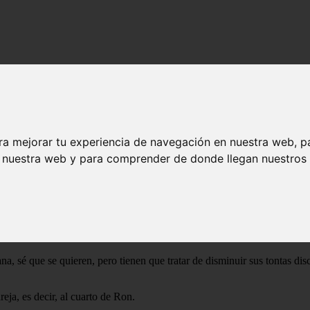
oria
ra mejorar tu experiencia de navegación en nuestra web, p
 el libro conmigo.- su pelea había comenzado a las 8:30 de la mañana 
n nuestra web y para comprender de donde llegan nuestros v
he dicho 10 veces.- dijo caminando con paso apresurado, escapando de 
ijo Fred mientras estaban en la cocina.
entrando en la cocina, donde ya estaban Ginny, Fred, Harry, Arthur, Moll
a, sé que se quieren, pero tienen que tratar de disminuir sus tontas di
eja, es decir, al cuarto de Ron.