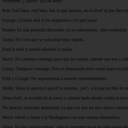
Hermione: ¿Tirarlo? ¡Es un libro!
Ron: Está bien, está bien, haz lo que quieras, no lo leeré ni por diez 
George: ¿Estaría mal si los seguimos a ver qué pasa?
Remus: Es una pequeña discusión, ya se solucionará.- dijo restándole 
Tonks: No creo que se solucioné muy rápido.
Fred la miró y asintió dándole la razón.
Harry: No cuenten conmigo para que los separe, intenté una vez y sól
Ginny: Tampoco conmigo, Ron es demasiado terco como para escucha
Fred y George: No separaremos a nuestro entretenimiento.
Molly: Sirius lo provocó que él lo termine, ¿no?- a lo que recibió de r
Sirius bufó, se levantó de la mesa y camino hasta donde estaba la jove
No precisó acercarse demasiado ya que vio que los dos chicos estaba
Black volvió a entrar a la Madriguera con una sonrisa triunfadora.
Sirius: No fue mucho trabajo, sólo es experiencia en las relaciones ad