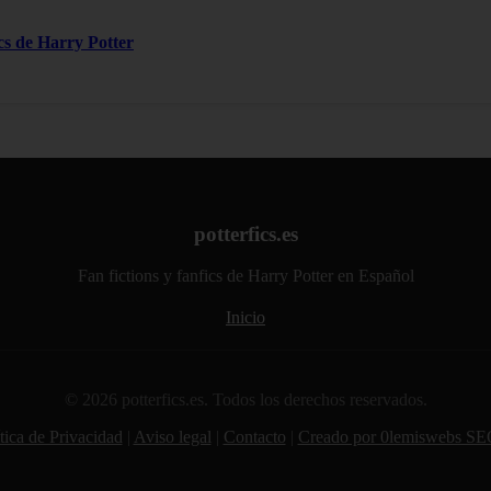
ics de Harry Potter
potterfics.es
Fan fictions y fanfics de Harry Potter en Español
Inicio
© 2026 potterfics.es. Todos los derechos reservados.
tica de Privacidad
|
Aviso legal
|
Contacto
|
Creado por 0lemiswebs SE