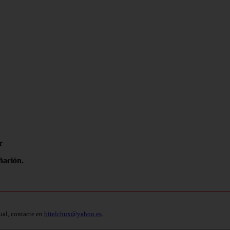
r
ñación.
ual, contacte en
bitelchux@yahoo.es
.