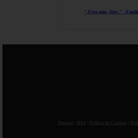
"-Eres mío, Alec." - Fanf
Sitemap
|
RSS
|
Política de Cookies
|
Polí