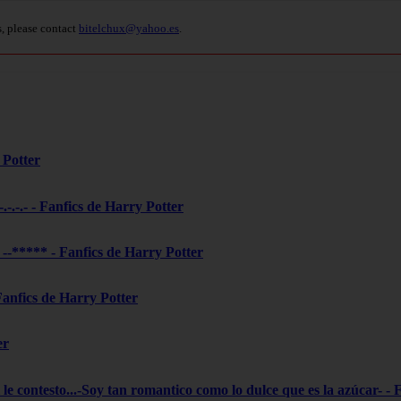
s, please contact
bitelchux@yahoo.es
.
 Potter
-.-.-.- - Fanfics de Harry Potter
***** - Fanfics de Harry Potter
 Fanfics de Harry Potter
er
le contesto...-Soy tan romantico como lo dulce que es la azúcar- - 