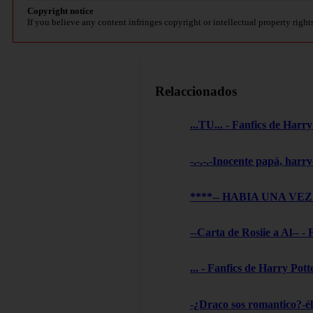
Copyright notice
If you believe any content infringes copyright or intellectual property right
Relaccionados
...TU... - Fanfics de Harry
-.-.-.-Inocente papá, harry
****-- HABIA UNA VEZ --
--Carta de Rosiie a Al-- -
... - Fanfics de Harry Pott
-¿Draco sos romantico?-él 