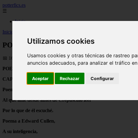
potterfics.es
☰
Inicio
Inicio
>
potterfics
>
POEMA A EDWARD CULLEN - Fanfics de Harr
Utilizamos cookies
POEMA A EDWARD CULLEN - Fanfics de
Usamos cookies y otras técnicas de rastreo pa
📅 16/07/2025
anuncios adecuados, para analizar el tráfico e
POEMA A EDWARD CULLEN.
Aceptar
Rechazar
Configurar
CAPÍTULO 1.
Poema a Edward Cullen
Al que amé desde antes de Crepúsculo leer
Por lo que de él escuché.
Poema a Edward Cullen,
A su inteligencia,