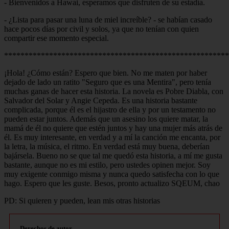
- Bienvenidos a Hawai, esperamos que disfruten de su estadía.
- ¿Lista para pasar una luna de miel increíble? - se habían casado
hace pocos días por civil y solos, ya que no tenían con quien
compartir ese momento especial.
*******************************************************
¡Hola! ¿Cómo están? Espero que bien. No me maten por haber
dejado de lado un ratito "Seguro que es una Mentira", pero tenía
muchas ganas de hacer esta historia. La novela es Pobre Diabla, con
Salvador del Solar y Angie Cepeda. Es una historia bastante
complicada, porque él es el hijastro de ella y por un testamento no
pueden estar juntos. Además que un asesino los quiere matar, la
mamá de él no quiere que estén juntos y hay una mujer más atrás de
él. Es muy interesante, en verdad y a mí la canción me encanta, por
la letra, la música, el ritmo. En verdad está muy buena, deberían
bajársela. Bueno no se que tal me quedó esta historia, a mí me gusta
bastante, aunque no es mi estilo, pero ustedes opinen mejor. Soy
muy exigente conmigo misma y nunca quedo satisfecha con lo que
hago. Espero que les guste. Besos, pronto actualizo SQEUM, chao
PD: Si quieren y pueden, lean mis otras historias
Derechos de autor