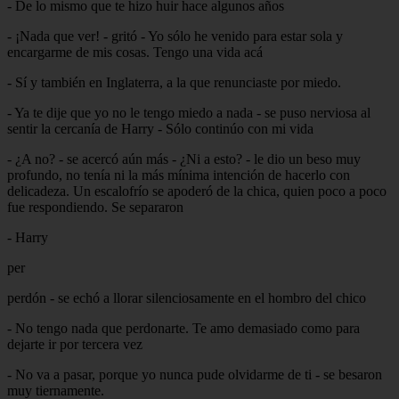
- De lo mismo que te hizo huir hace algunos años
- ¡Nada que ver! - gritó - Yo sólo he venido para estar sola y
encargarme de mis cosas. Tengo una vida acá
- Sí y también en Inglaterra, a la que renunciaste por miedo.
- Ya te dije que yo no le tengo miedo a nada - se puso nerviosa al
sentir la cercanía de Harry - Sólo continúo con mi vida
- ¿A no? - se acercó aún más - ¿Ni a esto? - le dio un beso muy
profundo, no tenía ni la más mínima intención de hacerlo con
delicadeza. Un escalofrío se apoderó de la chica, quien poco a poco
fue respondiendo. Se separaron
- Harry
per
perdón - se echó a llorar silenciosamente en el hombro del chico
- No tengo nada que perdonarte. Te amo demasiado como para
dejarte ir por tercera vez
- No va a pasar, porque yo nunca pude olvidarme de ti - se besaron
muy tiernamente.