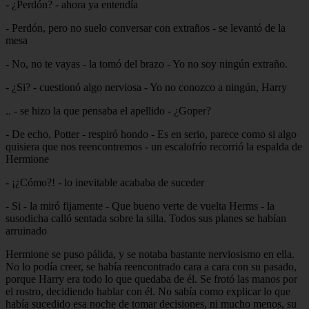
- ¿Perdón? - ahora ya entendía
- Perdón, pero no suelo conversar con extraños - se levantó de la
mesa
- No, no te vayas - la tomó del brazo - Yo no soy ningún extraño.
- ¿Si? - cuestionó algo nerviosa - Yo no conozco a ningún, Harry
.. - se hizo la que pensaba el apellido - ¿Goper?
- De echo, Potter - respiró hondo - Es en serio, parece como si algo
quisiera que nos reencontremos - un escalofrío recorrió la espalda de
Hermione
- ¡¿Cómo?! - lo inevitable acababa de suceder
- Si - la miró fijamente - Que bueno verte de vuelta Herms - la
susodicha calló sentada sobre la silla. Todos sus planes se habían
arruinado
Hermione se puso pálida, y se notaba bastante nerviosismo en ella.
No lo podía creer, se había reencontrado cara a cara con su pasado,
porque Harry era todo lo que quedaba de él. Se frotó las manos por
el rostro, decidiendo hablar con él. No sabía como explicar lo que
había sucedido esa noche de tomar decisiones, ni mucho menos, su