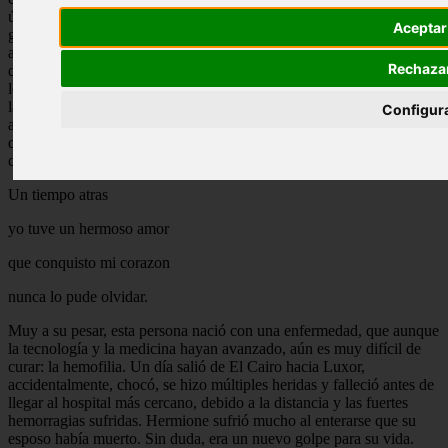
últimos 5 años lejos de sus familias, en el lejano Egipto. Ella una
Aceptar
gran arqueóloga y él un gran embajador. Se alejó por fin de todo
aquello que le había causado tanto dolor; la muerte de sus padres, la
Rechaza
desaparición de su mejor amigo, la pérdida de muchos amigos y casi
le cuesta hasta su propia vida. Tuvo que pensarlo mucho, pero tomó
la decisión que no quería esa vida para su familia, así que renunció
Configur
al mundo mágico y siguió su vida normal, en el mundo muggle,
queriendo algo mejor, superando y olvidando todo, porque el tiempo
cura las heridas.
Un tiempo atras
yo tuve un hermoso amor
que conquisto mi corazon
nunca lo pude olvidar.
Muy a su pesar, esta persona nació con una enfermedad, que aunque
la tecnología y la medicina hayan avanzado, aún es muy difícil de
curar: la hemofilia. Un día salió de El Cairo hacia Luxor,
accidentalmente, chocó, se hizo múltiples heridas y falleció antes de
llegar al hospital más cercano, debido a la distancia y las fuertes
hemorragias sufridas. Hermione sufrió mucho al enterarse que su
esposo había muerto. Sin duda, era un nuevo golpe para su vida.