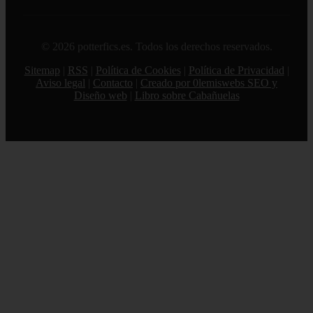
© 2026 potterfics.es. Todos los derechos reservados.
Sitemap
|
RSS
|
Política de Cookies
|
Política de Privacidad
|
Aviso legal
|
Contacto
|
Creado por 0lemiswebs SEO y
Diseño web
|
Libro sobre Cabañuelas