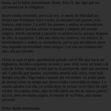
huída, así lo había determinado Harry. Para él, fue algo que las
circunstancias lo obligaron.
Harry estaba resentido, pero a la vez, se moría de felicidad por
dentro que Hermione haya vuelto, la encontró más grande, más
madura, más mujer. Le pidió las razones y ambos se entendieron,
porque ambos querían olvidar el pasado y alejarse del mundo
mágico, donde crecieron y pasaron su adolescencia, porque después
de ello, se separaron. Cada uno tenía sus motivos, sus miedos, la
incertidumbre y ambos se entendieron, por lo que decidieron darse
una segunda oportunidad como amigos. Los dos necesitaban del
otro, era tan extraño.
Harry se rapó el pelo, quedándose pelado con el frío que hacía en
Inglaterra, decidió comprarse un auto y para vivir, tenía un hotel o la
casa de Sirius, aunque sentía que no le pertenecía, optó por quedarse
allí. Cada día que pasaba, necesitaba tenerla más cerca, estar más
tiempo con ella; Algo había causado ese encuentro, no podía parar
de pensar sobre su amiga que ahora estaba convertida en mujer. Lo
mismo pasaba con ella, no podía dejar de pensar en el chico de ojos
verdes, necesitaba verlo, algo en ella había nacido de nuevo ¿amor?,
tal vez, pero no estaba segura, la muerte de su Franz, aún estaba
presente.
Pobre diabla enamorada