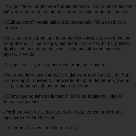
- No, por favor - suplicó tomándola del brazo - Yo no quiero hacerte
daño, sólo quiero que hablemos - se sentó - Siento que te conozco.
- ¿Hablar sobre? - temía haber sido reconocida - Yo a usted no lo
conozco
- Yo se que por la pinta que tengo parezco zarrapastroso - intentaba
tranquilizarla - El pelo largo, maltratado, con rastas, barba, pulseras
hippies, collares, mi mochila sucia, este pantalón que parece de
payaso, la venda
- No quisiera ser grosera, pero debe irme, me esperan.
- Soy mochilero hace 3 años, he viajado por todo América del Sur -
la interrumpió - queriendo conocer la otra parte del mundo, ya que
este país no tenía nada bueno para ofrecerme.
- ¿Cómo que no tiene nada bueno? Estás en Inglaterra - algo la
obligaba a quedarse
- Perdí todo acá y casi hasta pierdo la vida, por eso preferí irme
lejos, para olvidar el pasado
- Igual que yo - mencionó sin pensarlo