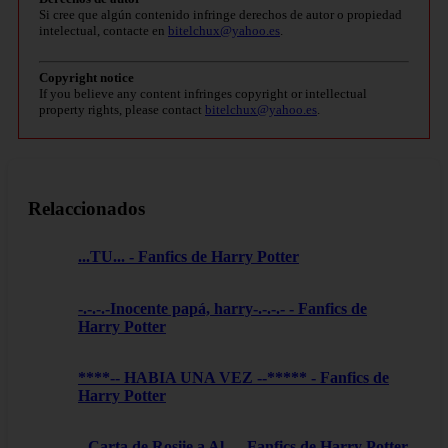
Si cree que algún contenido infringe derechos de autor o propiedad
intelectual, contacte en
bitelchux@yahoo.es
.
Copyright notice
If you believe any content infringes copyright or intellectual
property rights, please contact
bitelchux@yahoo.es
.
Relaccionados
...TU... - Fanfics de Harry Potter
-.-.-.-Inocente papá, harry-.-.-.- - Fanfics de
Harry Potter
****-- HABIA UNA VEZ --***** - Fanfics de
Harry Potter
--Carta de Rosiie a Al-- - Fanfics de Harry Potter