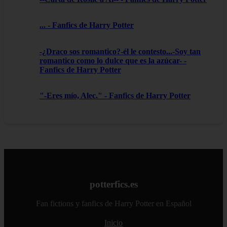
... - Fanfics de Harry Potter
-¿Draco sos romantico?-él le contesto...-Soy tan
romantico como lo dulce que es la azúcar- -
Fanfics de Harry Potter
"-Eres mío, Alec." - Fanfics de Harry Potter
potterfics.es
Fan fictions y fanfics de Harry Potter en Español
Inicio