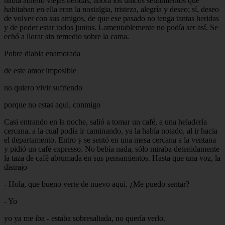
había abierto viejas heridas, ahora los únicos sentimientos que
habitaban en ella eran la nostalgia, tristeza, alegría y deseo; sí, deseo
de volver con sus amigos, de que ese pasado no tenga tantas heridas
y de poder estar todos juntos. Lamentablemente no podía ser así. Se
echó a llorar sin remedio sobre la cama.
Pobre diabla enamorada
de este amor imposible
no quiero vivir sufriendo
porque no estas aqui, conmigo
Casi entrando en la noche, salió a tomar un café, a una heladería
cercana, a la cual podía ir caminando, ya la había notado, al ir hacia
el departamento. Entro y se sentó en una mesa cercana a la ventana
y pidió un café expresso. No bebía nada, sólo miraba detenidamente
la taza de café abrumada en sus pensamientos. Hasta que una voz, la
distrajo
- Hola, que bueno verte de nuevo aquí. ¿Me puedo sentar?
- Yo
yo ya me iba - estaba sobresaltada, no quería verlo.