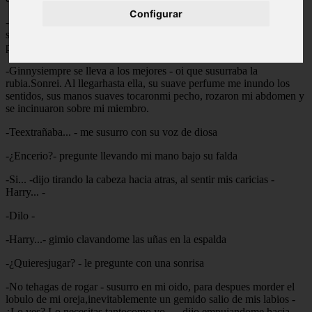
Configurar
-Gracias,pero estoy esperando a otra persona - respondi con una
sonrisa, depositando unbeso en sus labios, y caminando hacia la
pelirroja que me volvia loco
-Ginnysiempre se lleva a los mejores - oi que susurraba la
rubia.Sonrei. Al llegarhasta ella, su suave perfume me inundo los
sentidos, sus manos suaves tocaronmi pecho, rozaron mi abdomen y
se incinuaron sobre mi miembro.
-Teextrañaba... - me susurro con su voz de diosa
-¿Encerio?- pregunte llevando mi mano bajo su falda
-Si... -dijo tirando la cabeza hacia atras, al sentir mis caricias -
Harry... -
-Dilo -
-Harry...- gimio clavandome las uñas en la espalda
-¿Quieresjugar? - le pregunte con una sonrisa
-No tehagas de rogar - susurro en mi oido, para despues morder el
lobulo de mi oreja,inevitablemente un gemido salio de mis labios -
¿Lo ves? Lo necesitas tantocomo yo... - dijo empujandome hacia