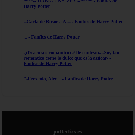
****-- HABIA UNA VEZ --***** - Fanfics de
Harry Potter
--Carta de Rosiie a Al-- - Fanfics de Harry Potter
... - Fanfics de Harry Potter
-¿Draco sos romantico?-él le contesto...-Soy tan
romantico como lo dulce que es la azúcar- -
Fanfics de Harry Potter
"-Eres mío, Alec." - Fanfics de Harry Potter
potterfics.es