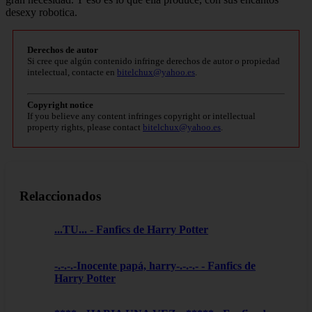
desexy robotica.
Derechos de autor
Si cree que algún contenido infringe derechos de autor o propiedad
intelectual, contacte en
bitelchux@yahoo.es
.
Copyright notice
If you believe any content infringes copyright or intellectual
property rights, please contact
bitelchux@yahoo.es
.
Relaccionados
...TU... - Fanfics de Harry Potter
-.-.-.-Inocente papá, harry-.-.-.- - Fanfics de
Harry Potter