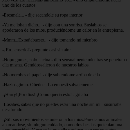
uno de los cuartos
-Eresmala... - dije sacandole su ropa interior
-Ya me lohan dicho... - dijo con una sonrisa. Suslabios se
apoderaron de los mios, produciéndome un calor en la entrepierna.
-Mmm...Extrañabaesto... - dijo tomando mi mienbro
-¿En...enserio?- pregunte casi sin aire
-Nopreguntes, solo...actua - dijo sensualmente mientras se penetraba
ella misma. Gemidossalieron de nuestros labios.
-No merobes el papel - dije subiendome arriba de ella
-Hazlo -gimio. Obedeci. La embesti salvajemente.
-¡Harry!¡Por dios! ¡Como queria esto! - gritaba
-Losabes, sabes que no puedes estar una noche sin mi - susurraba
desaforado
-¡Si!- sus movimientos se unieron a los mios.Pareciamos animales
apareandose, sin ningun cuidado, como dos bestias quetenian una
gran necesidad. Y eso es lo que ella produce, con sus encantos