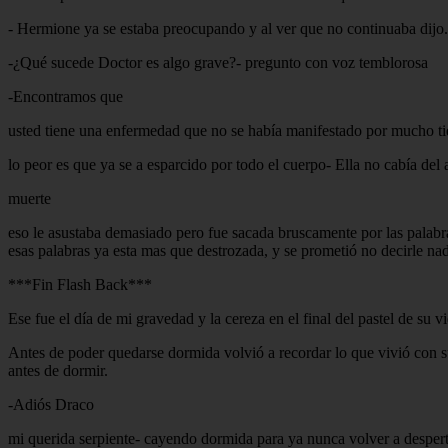
- Hermione ya se estaba preocupando y al ver que no continuaba dijo.
-¿Qué sucede Doctor es algo grave?- pregunto con voz temblorosa
-Encontramos que
usted tiene una enfermedad que no se había manifestado por mucho ti
lo peor es que ya se a esparcido por todo el cuerpo- Ella no cabía del
muerte
eso le asustaba demasiado pero fue sacada bruscamente por las pala
esas palabras ya esta mas que destrozada, y se prometió no decirle na
***Fin Flash Back***
Ese fue el día de mi gravedad y la cereza en el final del pastel de su
Antes de poder quedarse dormida volvió a recordar lo que vivió con s
antes de dormir.
-Adiós Draco
mi querida serpiente- cayendo dormida para ya nunca volver a desperta