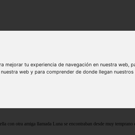
ra mejorar tu experiencia de navegación en nuestra web, p
n nuestra web y para comprender de donde llegan nuestros v
n eras
 corazón?, sabia que no podías cambiar, me encuentro sin ti siguiendo 
la con otra amiga llamada Luna se encontraban desde muy temprano en 