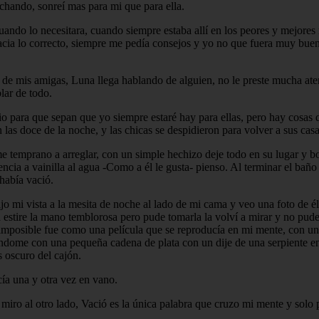
uchando, sonreí mas para mi que para ella.
do lo necesitara, cuando siempre estaba allí en los peores y mejores m
cia lo correcto, siempre me pedía consejos y yo no que fuera muy buena
ra de mis amigas, Luna llega hablando de alguien, no le preste mucha ate
lar de todo.
rio para que sepan que yo siempre estaré hay para ellas, pero hay cosa
n las doce de la noche, y las chicas se despidieron para volver a sus cas
temprano a arreglar, con un simple hechizo deje todo en su lugar y bot
encia a vainilla al agua -Como a él le gusta- pienso. Al terminar el bañ
había vació.
o mi vista a la mesita de noche al lado de mi cama y veo una foto de él
lla estire la mano temblorosa pero pude tomarla la volví a mirar y no p
e imposible fue como una película que se reproducía en mi mente, con un
ándome con una pequeña cadena de plata con un dije de una serpiente enro
 oscuro del cajón.
ía una y otra vez en vano.
he miro al otro lado, Vació es la única palabra que cruzo mi mente y so