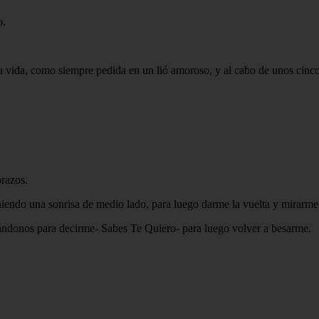
o.
su vida, como siempre pedida en un lió amoroso, y al cabo de unos cinc
razos.
iendo una sonrisa de medio lado, para luego darme la vuelta y mirarme 
rándonos para decirme- Sabes Te Quiero- para luego volver a besarme.