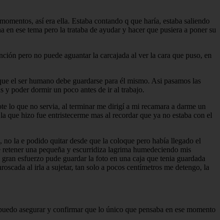
omentos, así era ella. Estaba contando q que haría, estaba saliendo
 en ese tema pero la trataba de ayudar y hacer que pusiera a poner su
nción pero no puede aguantar la carcajada al ver la cara que puso, en
s que el ser humano debe guardarse para él mismo. Asi pasamos las
as y poder dormir un poco antes de ir al trabajo.
e lo que no servia, al terminar me dirigí a mi recamara a darme un
o la que hizo fue entristecerme mas al recordar que ya no estaba con el
, no la e podido quitar desde que la coloque pero había llegado el
ude retener una pequeña y escurridiza lagrima humedeciendo mis
 gran esfuerzo pude guardar la foto en una caja que tenia guardada
scada al irla a sujetar, tan solo a pocos centímetros me detengo, la
lo puedo asegurar y confirmar que lo único que pensaba en ese momento