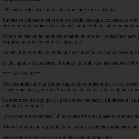
-Me siento solo- decía pero sabía que nadie me escuchaba.
Empiezo a sollozar a ver si con eso podía conseguir consuelo, se volv
vez en mi vida pudiera vivir algo así aunque hubiera sido una mentira
Hundo mi cara en la almohada tratando de reprimir las lagrimas pero 
respuesta no pude encontrarlas hasta que
la halle, hoy es el día era el día que se cumplían los 2 años desde q
Estaba apunto de quedarme dormida y permitir que las manos de Morf
*** Flash Back***
Me encontraba en San Mungo esperando a poder entrar al ver al medim
critico y no supe ¿por que? Asi que me decidí a ir a ver a alguien ant
La enfermera me dijo que ya podía entrar me pare y fui directo a la pue
callada y le pregunto:
-¿Esos son mis exámenes?- él no contesta hasta un para de minutos d
-Si- es lo único que responde todavía con su expresión seria pero ante
vera después de hacerle varios análisis encontramos que