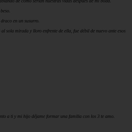
hablando de cómo serian nuestras vidas después de mi boda.
 beso.
 draco en un susurro.
l sola mirada y lloro enfrente de ella, fue débil de nuevo ante esos
to a ti y mi hijo déjame formar una familia con los 3 te amo.