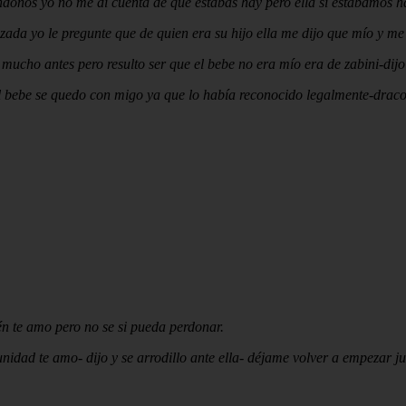
ándonos yo no me di cuenta de que estabas hay pero ella si estábamos 
ada yo le pregunte que de quien era su hijo ella me dijo que mío y me
mucho antes pero resulto ser que el bebe no era mío era de zabini-dijo
l bebe se quedo con migo ya que lo había reconocido legalmente-draco a
én te amo pero no se si pueda perdonar.
ad te amo- dijo y se arrodillo ante ella- déjame volver a empezar jun