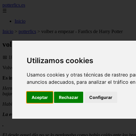
potterfics.es
☰
Inicio
Inicio
>
potterfics
>
volber a empezar - Fanfics de Harry Potter
volber a empezar - Fanfics de Harry Potte
📅 18/08/2025
Utilizamos cookies
Volver a empezar
Usamos cookies y otras técnicas de rastreo pa
Es imposible olvidar aquellas cartas que ley junto al mar...
anuncios adecuados, para analizar el tráfico e
Hermione apenas podía creer que lo hubiera encontrado de esa maner
bajara por su mejilla.
Aceptar
Rechazar
Configurar
Habían pasado ya 3 largos años de ello. Y aun no lo podía olvidar
La estrella fugaz que se me perdió...
.
El desde aquel día no se lo perdonaba como había caído ante los bra