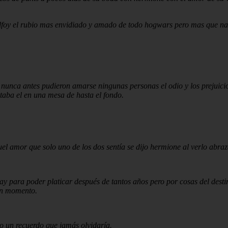
foy el rubio mas envidiado y amado de todo hogwars pero mas que nad
nca antes pudieron amarse ningunas personas el odio y los prejuicios
staba el en una mesa de hasta el fondo.
uel amor que solo uno de los dos sentía se dijo hermione al verlo abraz
ay para poder platicar después de tantos años pero por cosas del desti
un momento.
o un recuerdo que jamás olvidaría.