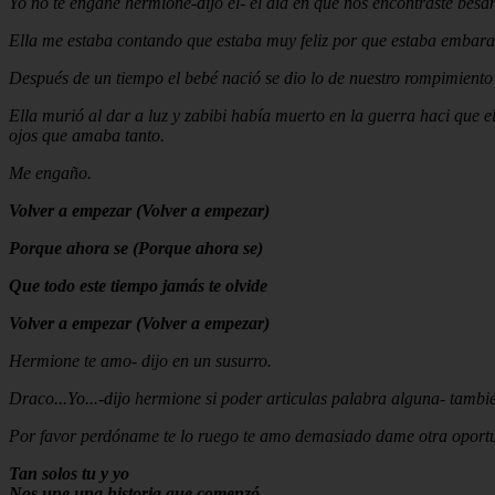
Yo no te engañe hermione-dijo el- el día en que nos encontraste bes
Ella me estaba contando que estaba muy feliz por que estaba embaraz
Después de un tiempo el bebé nació se dio lo de nuestro rompimiento 
Ella murió al dar a luz y zabibi había muerto en la guerra haci que e
ojos que amaba tanto.
Me engaño.
Volver a empezar (Volver a empezar)
Porque ahora se (Porque ahora se)
Que todo este tiempo jamás te olvide
Volver a empezar (Volver a empezar)
Hermione te amo- dijo en un susurro.
Draco...Yo...-dijo hermione si poder articulas palabra alguna- tambi
Por favor perdóname te lo ruego te amo demasiado dame otra oportunid
Tan solos tu y yo
Nos une una historia que comenzó