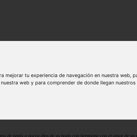
r
ra mejorar tu experiencia de navegación en nuestra web, p
n nuestra web y para comprender de donde llegan nuestros v
a en la playa cerca del mar con otra en el mismo lugar que le había p
 porque aun lo amaba a pesar de todo lo amaba como nunca.
zos de panis a pocos días de su boda con hermione con el amor de su 