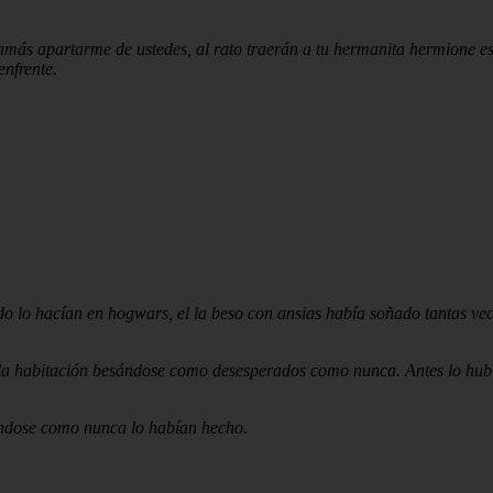
amás apartarme de ustedes, al rato traerán a tu hermanita hermione esp
enfrente.
o lo hacían en hogwars, el la beso con ansias había soñado tantas vec
a la habitación besándose como desesperados como nunca. Antes lo hub
ándose como nunca lo habían hecho.