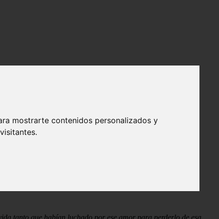
ara mostrarte contenidos personalizados y
isitantes.
edido ser su esposa no pudo evitar que una lágrima traicionera
vida tanto que habían luchado por ese amor para perderlo de esa