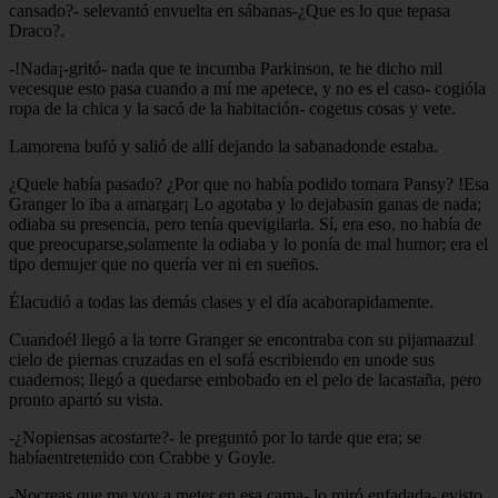
cansado?- selevantó envuelta en sábanas-¿Que es lo que tepasa
Draco?.
-!Nada¡-gritó- nada que te incumba Parkinson, te he dicho mil
vecesque esto pasa cuando a mí me apetece, y no es el caso- cogióla
ropa de la chica y la sacó de la habitación- cogetus cosas y vete.
Lamorena bufó y salió de allí dejando la sabanadonde estaba.
¿Quele había pasado? ¿Por que no había podido tomara Pansy? !Esa
Granger lo iba a amargar¡ Lo agotaba y lo dejabasin ganas de nada;
odiaba su presencia, pero tenía quevigilarla. Sí, era eso, no había de
que preocuparse,solamente la odiaba y lo ponía de mal humor; era el
tipo demujer que no quería ver ni en sueños.
Élacudió a todas las demás clases y el día acaborapidamente.
Cuandoél llegó a la torre Granger se encontraba con su pijamaazul
cielo de piernas cruzadas en el sofá escribiendo en unode sus
cuadernos; llegó a quedarse embobado en el pelo de lacastaña, pero
pronto apartó su vista.
-¿Nopiensas acostarte?- le preguntó por lo tarde que era; se
habíaentretenido con Crabbe y Goyle.
-Nocreas que me voy a meter en esa cama- lo miró enfadada- evisto