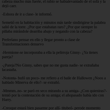
cabeza mucho más fuerte, el rubio se habíalevantado de el sofá y la
dejó caer.
-Eshora de ir a clase- le informó.
Semetió en la habitación y minutos más tarde sindirigirse la palabra
salió de la torre. ¿Por que estabatan raro? ¿Por que siempre lo
pillaba mirándole dearriba abajo y negando con la cabeza?
Preferíano pensar en ello y llegar pronto a clase de
Transformaciones denuevo
-Hermione-se incorporaba a ella la pelirroja Ginny- ¿Ya tienes
pareja?
-¿Pareja?No Ginny, sabes que no me gusta nadie- se extrañaba
lacastaña.
-Notonta- bufó un poco- me refiero a el baile de Hallowen ¿Noos a
hablado Minerva de ello?- se extrañó.
-Mmmm..no- se paró en seco mirando a su amiga- ¿Con quieniras?-
temió por la contestación de su amiga; el añopasado había ido con
Harry.
-Creoque estará bien pasarme por allí- titubeó- perode momento