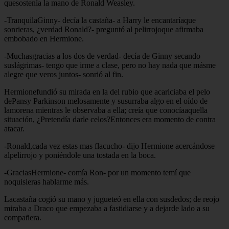
quesostenía la mano de Ronald Weasley.
-TranquilaGinny- decía la castaña- a Harry le encantaríaque
sonrieras, ¿verdad Ronald?- preguntó al pelirrojoque afirmaba
embobado en Hermione.
-Muchasgracias a los dos de verdad- decía de Ginny secando
suslágrimas- tengo que irme a clase, pero no hay nada que másme
alegre que veros juntos- sonrió al fin.
Hermionefundió su mirada en la del rubio que acariciaba el pelo
dePansy Parkinson melosamente y susurraba algo en el oído de
lamorena mientras le observaba a ella; creía que conocíaaquella
situación, ¿Pretendía darle celos?Entonces era momento de contra
atacar.
-Ronald,cada vez estas mas flacucho- dijo Hermione acercándose
alpelirrojo y poniéndole una tostada en la boca.
-GraciasHermione- comía Ron- por un momento temí que
noquisieras hablarme más.
Lacastaña cogió su mano y jugueteó en ella con susdedos; de reojo
miraba a Draco que empezaba a fastidiarse y a dejarde lado a su
compañera.