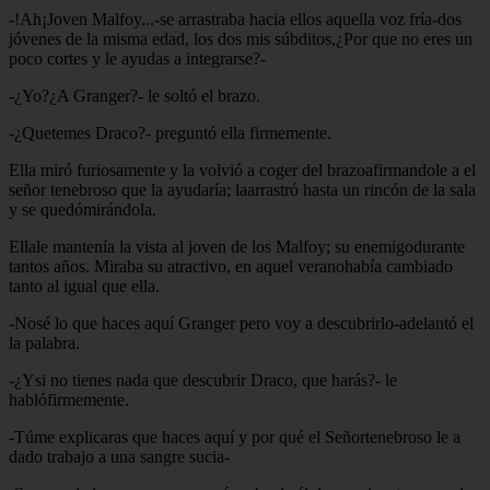
-!Ah¡Joven Malfoy...-se arrastraba hacia ellos aquella voz fría-dos
jóvenes de la misma edad, los dos mis súbditos,¿Por que no eres un
poco cortes y le ayudas a integrarse?-
-¿Yo?¿A Granger?- le soltó el brazo.
-¿Quetemes Draco?- preguntó ella firmemente.
Ella miró furiosamente y la volvió a coger del brazoafirmandole a el
señor tenebroso que la ayudaría; laarrastró hasta un rincón de la sala
y se quedómirándola.
Ellale mantenía la vista al joven de los Malfoy; su enemigodurante
tantos años. Miraba su atractivo, en aquel veranohabía cambiado
tanto al igual que ella.
-Nosé lo que haces aquí Granger pero voy a descubrirlo-adelantó el
la palabra.
-¿Ysi no tienes nada que descubrir Draco, que harás?- le
hablófirmemente.
-Túme explicaras que haces aquí y por qué el Señortenebroso le a
dado trabajo a una sangre sucia-