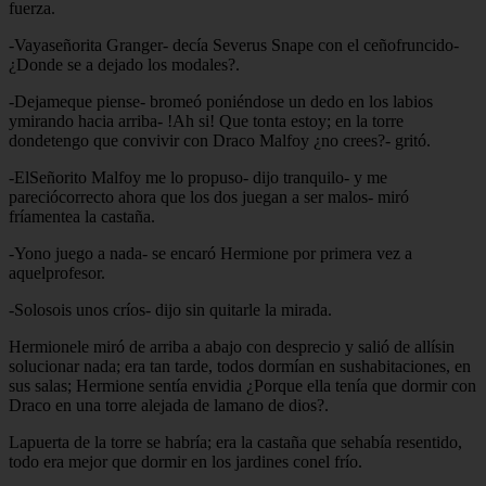
fuerza.
-Vayaseñorita Granger- decía Severus Snape con el ceñofruncido-
¿Donde se a dejado los modales?.
-Dejameque piense- bromeó poniéndose un dedo en los labios
ymirando hacia arriba- !Ah si! Que tonta estoy; en la torre
dondetengo que convivir con Draco Malfoy ¿no crees?- gritó.
-ElSeñorito Malfoy me lo propuso- dijo tranquilo- y me
pareciócorrecto ahora que los dos juegan a ser malos- miró
fríamentea la castaña.
-Yono juego a nada- se encaró Hermione por primera vez a
aquelprofesor.
-Solosois unos críos- dijo sin quitarle la mirada.
Hermionele miró de arriba a abajo con desprecio y salió de allísin
solucionar nada; era tan tarde, todos dormían en sushabitaciones, en
sus salas; Hermione sentía envidia ¿Porque ella tenía que dormir con
Draco en una torre alejada de lamano de dios?.
Lapuerta de la torre se habría; era la castaña que sehabía resentido,
todo era mejor que dormir en los jardines conel frío.