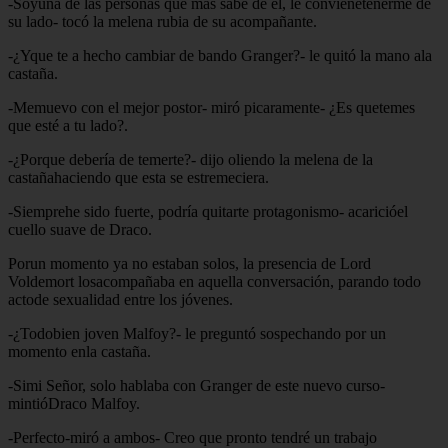
-Soyuna de las personas que más sabe de él, le convienetenerme de
su lado- tocó la melena rubia de su acompañante.
-¿Yque te a hecho cambiar de bando Granger?- le quitó la mano ala
castaña.
-Memuevo con el mejor postor- miró picaramente- ¿Es quetemes
que esté a tu lado?.
-¿Porque debería de temerte?- dijo oliendo la melena de la
castañahaciendo que esta se estremeciera.
-Siemprehe sido fuerte, podría quitarte protagonismo- acaricióel
cuello suave de Draco.
Porun momento ya no estaban solos, la presencia de Lord
Voldemort losacompañaba en aquella conversación, parando todo
actode sexualidad entre los jóvenes.
-¿Todobien joven Malfoy?- le preguntó sospechando por un
momento enla castaña.
-Simi Señor, solo hablaba con Granger de este nuevo curso-
mintióDraco Malfoy.
-Perfecto-miró a ambos- Creo que pronto tendré un trabajo