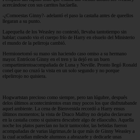
acercándose con sus carritos hacíaella.
-¿Comoestas Ginny?- adelantó el paso la castaña antes de queellos
llegaran a su punto.
Lapequeña de los Weasley no contestó, llevaba tantotiempo sin
hablar; cuando vio el cuerpo frío de Harry en elsuelo del Ministerio
el mundo de la pelirroja cambió.
Hermionetomó su mano sin haciendo caso omiso a su hermano
mayor. Entrócon Ginny en el tren y la dejó en un buen
compartimientoacompañada de Luna y Neville. Pronto llegó Ronald
conel que no cruzó la vista en un solo segundo y no porque
elpelirrojo no quisiera.
Hogwartstan precioso como siempre, pero tan lúgubre, después
delos últimos acontecimientos eran muy pocos los que disfrutabande
aquel ambiente. La cena de Bienvenida recordó a Harry ensus
últimos momentos; la vista de Draco Malfoy no dejaba declavarse
en la castaña como si quisiera descubrir algo de ellaoculto. Aquella
noche los platos parecían no lucir tantocolor, las bebidas fueron
acompañadas de varias lágrimas,de la que más de Ginny Weasley a
la cual acudían milesde alumnos a abrazarle y dedicarle unas