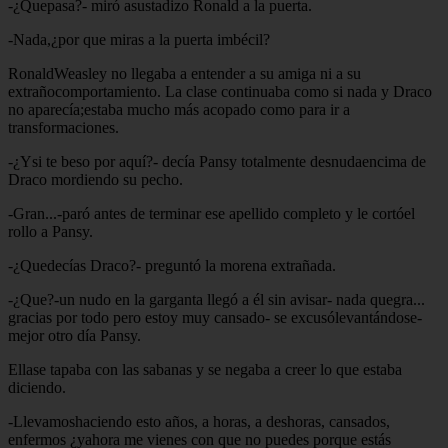
-¿Quepasa?- miró asustadizo Ronald a la puerta.
-Nada,¿por que miras a la puerta imbécil?
RonaldWeasley no llegaba a entender a su amiga ni a su
extrañocomportamiento. La clase continuaba como si nada y Draco
no aparecía;estaba mucho más acopado como para ir a
transformaciones.
-¿Ysi te beso por aquí?- decía Pansy totalmente desnudaencima de
Draco mordiendo su pecho.
-Gran...-paró antes de terminar ese apellido completo y le cortóel
rollo a Pansy.
-¿Quedecías Draco?- preguntó la morena extrañada.
-¿Que?-un nudo en la garganta llegó a él sin avisar- nada quegra...
gracias por todo pero estoy muy cansado- se excusólevantándose-
mejor otro día Pansy.
Ellase tapaba con las sabanas y se negaba a creer lo que estaba
diciendo.
-Llevamoshaciendo esto años, a horas, a deshoras, cansados,
enfermos ¿yahora me vienes con que no puedes porque estás