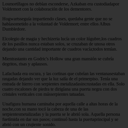
Losmortífagos no debían esconderse, Azkaban era custodiadapor
Voldemort con la colaboración de los dementores.
Hogwartsseguía impartiendo clases, quedaba gente que no se
habíasometido a la voluntad de Voldemort; entre ellos Albus
Dumbledore.
Elcolegio de magia y hechizeria lucía un color lúgubre,los cuadros
de los pasillos nunca estaban solos, se cruzaban de unosa otros
dejando una cantidad importante de cuadros vacía;todos temían.
Mientrastanto en Godric's Hollow una gran mansión se cubría
degritos, risas y aplausos.
Lafachada era oscura, y las cortinas que cubrían las ventanasestaban
rasgadas dejando ver que la luz salía de el primerpiso. Tenía una
entrada de hierro con serpientes metalizadasincrustadas en ella. Solo
cuatro escalones de piedra te dirigíana una puerta negra con dos
cristales verticales con másserpientes tatuadas.
Unafigura humana caminaba por aquella calle a altas horas de la
noche,con su mano tocó la cabeza de una de las
serpientesmetalizadas y la puerta se le abrió sola. Aquella persona
fuetímida en dar sus pasos; continuó hasta la puertaprincipal y se
abrió con un crujiente sonido.