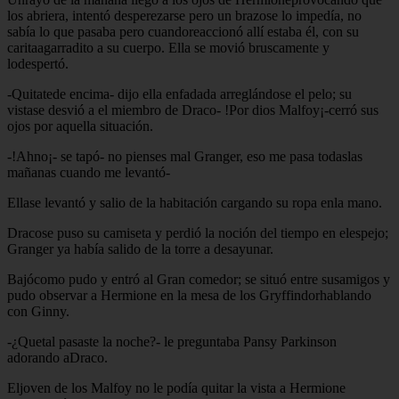
los abriera, intentó desperezarse pero un brazose lo impedía, no
sabía lo que pasaba pero cuandoreaccionó allí estaba él, con su
caritaagarradito a su cuerpo. Ella se movió bruscamente y
lodespertó.
-Quitatede encima- dijo ella enfadada arreglándose el pelo; su
vistase desvió a el miembro de Draco- !Por dios Malfoy¡-cerró sus
ojos por aquella situación.
-!Ahno¡- se tapó- no pienses mal Granger, eso me pasa todaslas
mañanas cuando me levantó-
Ellase levantó y salio de la habitación cargando su ropa enla mano.
Dracose puso su camiseta y perdió la noción del tiempo en elespejo;
Granger ya había salido de la torre a desayunar.
Bajócomo pudo y entró al Gran comedor; se situó entre susamigos y
pudo observar a Hermione en la mesa de los Gryffindorhablando
con Ginny.
-¿Quetal pasaste la noche?- le preguntaba Pansy Parkinson
adorando aDraco.
Eljoven de los Malfoy no le podía quitar la vista a Hermione