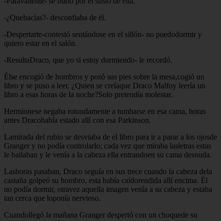
-Paravaliente- se burló por el susto de ella.
-¿Quehacías?- desconfiaba de él.
-Despertarte-contestó sentándose en el sillón- no puedodormir y
quiero estar en el salón.
-ResultaDraco, que yo si estoy durmiendo- le recordó.
Élse encogió de hombros y posó sus pies sobre la mesa,cogió un
libro y se puso a leer. ¿Quien se creíaque Draco Malfoy leería un
libro a esas horas de la noche?Solo pretendía molestar.
Hermionese negaba rotundamente a tumbarse en esa cama, horas
antes Dracohabía estado allí con esa Parkinson.
Lamirada del rubio se desviaba de el libro para ir a parar a los ojosde
Granger y no podía controlarlo; cada vez que miraba lasletras estas
le bailaban y le venía a la cabeza ella entrandoen su cama desnuda.
Lashoras pasaban, Draco seguía en sus trece cuando la cabeza dela
castaña golpeó su hombro, esta había caídorendida allí encima. Él
no podía dormir, otravez aquella imagen venía a su cabeza y estaba
tan cerca que loponía nervioso.
Cuandollegó la mañana Granger despertó con un choquede su