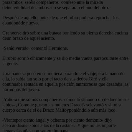
paraambos, seréis compañeros- confeso ante la mirada
deincredulidad de ambos- no se separaran el uno del otro-
Despuésde aquello, antes de que el rubio pudiera reprochar los
abandonóde nuevo.
Grangerse tiró sobre una butaca poniendo su pierna derecha encima
deun brazo de aquel asiento.
-Serádivertido- comentó Hermione.
Elrubio sonrió cínicamente y se dio media vuelta paraocultarse entre
la gente.
Unamano se posó en su muñeca parandole el viaje; era lamano de
ella, lo sabía tan solo por el tacto de sus dedos.Giró y ella
continuaba sentada en aquella posición tanmorbosa que desataba las
hormonas del joven.
-Yahora que somos compañeros- comentó situando un dedoentre sus
labios- ¿Como te gustan las mujeres Draco?- selevantó y situó su
cuerpo cerca de el de Draco Malfoyponiéndolo aún más loco.
-Vientepor ciento ángel y ochenta por ciento demonio- dijo
acercandosus labios a los de la castaña.- Y que no les importe
llenarselas uñas con sangre humana.