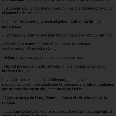
-Siemprehe sido la más fuerte- presumió- es una penadesaprovechar
el potencial de una persona-
LuciusMalfoy sonrió y acarició el pelo castaño de lachica recibiendo
un rechazo.
-Demasiadabelleza y fuerza para una sangre sucia- admitió- lastima.
-Cuñado,deja a nuestra invitada de honor- se abría paso una
vozfemenina.- Bienvenida Granger.
-Bellatrix-hizo una pequeña reverencia la castaña.
-MiLord precisa de vuestro servicio- dijo la morena cogiendo el
brazo deGranger.
Lavolvió a posar delante de Voldemort y toda la sala quedóen
silencio menos un grito agudo que se acercaba; a la sala entróalguien
que no conocía con un elfo domestico; era Dobby.
-!Lajoven amiga de Harry Potter¡- se lanzó el elfo a lospies de la
castaña.
-Quieroque lo tortures y lo hagas arrodillarse a tus pies como basura
quees- le ordenó Voldemort.