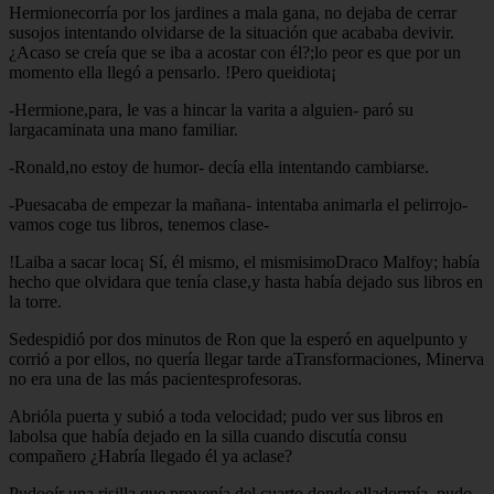
Hermionecorría por los jardines a mala gana, no dejaba de cerrar
susojos intentando olvidarse de la situación que acababa devivir.
¿Acaso se creía que se iba a acostar con él?;lo peor es que por un
momento ella llegó a pensarlo. !Pero queidiota¡
-Hermione,para, le vas a hincar la varita a alguien- paró su
largacaminata una mano familiar.
-Ronald,no estoy de humor- decía ella intentando cambiarse.
-Puesacaba de empezar la mañana- intentaba animarla el pelirrojo-
vamos coge tus libros, tenemos clase-
!Laiba a sacar loca¡ Sí, él mismo, el mismisimoDraco Malfoy; había
hecho que olvidara que tenía clase,y hasta había dejado sus libros en
la torre.
Sedespidió por dos minutos de Ron que la esperó en aquelpunto y
corrió a por ellos, no quería llegar tarde aTransformaciones, Minerva
no era una de las más pacientesprofesoras.
Abrióla puerta y subió a toda velocidad; pudo ver sus libros en
labolsa que había dejado en la silla cuando discutía consu
compañero ¿Habría llegado él ya aclase?
Pudooír una risilla que provenía del cuarto donde elladormía, pudo