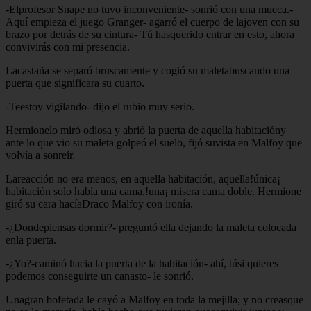
-Elprofesor Snape no tuvo inconveniente- sonrió con una mueca.-
Aquí empieza el juego Granger- agarró el cuerpo de lajoven con su
brazo por detrás de su cintura- Tú hasquerido entrar en esto, ahora
convivirás con mi presencia.
Lacastaña se separó bruscamente y cogió su maletabuscando una
puerta que significara su cuarto.
-Teestoy vigilando- dijo el rubio muy serio.
Hermionelo miró odiosa y abrió la puerta de aquella habitacióny
ante lo que vio su maleta golpeó el suelo, fijó suvista en Malfoy que
volvía a sonreír.
Lareacción no era menos, en aquella habitación, aquella!única¡
habitación solo había una cama,!una¡ misera cama doble. Hermione
giró su cara hacíaDraco Malfoy con ironía.
-¿Dondepiensas dormir?- preguntó ella dejando la maleta colocada
enla puerta.
-¿Yo?-caminó hacia la puerta de la habitación- ahí, túsi quieres
podemos conseguirte un canasto- le sonrió.
Unagran bofetada le cayó a Malfoy en toda la mejilla; y no creasque