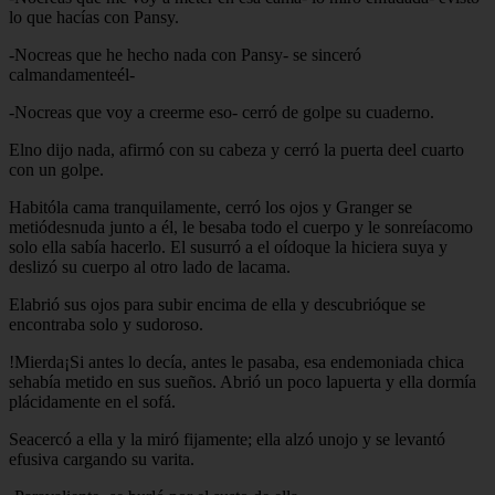
lo que hacías con Pansy.
-Nocreas que he hecho nada con Pansy- se sinceró
calmandamenteél-
-Nocreas que voy a creerme eso- cerró de golpe su cuaderno.
Elno dijo nada, afirmó con su cabeza y cerró la puerta deel cuarto
con un golpe.
Habitóla cama tranquilamente, cerró los ojos y Granger se
metiódesnuda junto a él, le besaba todo el cuerpo y le sonreíacomo
solo ella sabía hacerlo. El susurró a el oídoque la hiciera suya y
deslizó su cuerpo al otro lado de lacama.
Elabrió sus ojos para subir encima de ella y descubrióque se
encontraba solo y sudoroso.
!Mierda¡Si antes lo decía, antes le pasaba, esa endemoniada chica
sehabía metido en sus sueños. Abrió un poco lapuerta y ella dormía
plácidamente en el sofá.
Seacercó a ella y la miró fijamente; ella alzó unojo y se levantó
efusiva cargando su varita.