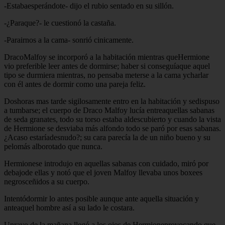
-Estabaesperándote- dijo el rubio sentado en su sillón.
-¿Paraque?- le cuestionó la castaña.
-Parairnos a la cama- sonrió cinicamente.
DracoMalfoy se incorporó a la habitación mientras queHermione
vio preferible leer antes de dormirse; haber si conseguíaque aquel
tipo se durmiera mientras, no pensaba meterse a la cama ycharlar
con él antes de dormir como una pareja feliz.
Doshoras mas tarde sigilosamente entro en la habitación y sedispuso
a tumbarse; el cuerpo de Draco Malfoy lucía entreaquellas sabanas
de seda granates, todo su torso estaba aldescubierto y cuando la vista
de Hermione se desviaba más alfondo todo se paró por esas sabanas.
¿Acaso estaríadesnudo?; su cara parecía la de un niño bueno y su
pelomás alborotado que nunca.
Hermionese introdujo en aquellas sabanas con cuidado, miró por
debajode ellas y notó que el joven Malfoy llevaba unos boxees
negrosceñidos a su cuerpo.
Intentódormir lo antes posible aunque ante aquella situación y
anteaquel hombre así a su lado le costara.
Unrayo de la mañana llegó a los ojos de Hermioneprovocando que