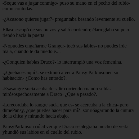
-Seque vas a jugar conmigo- puso su mano en el pecho del rubio-
como contodas.
-¿Acasono quieres jugar?- preguntaba besando levemente su cuello.
Ellase escapó de sus brazos y salió corriendo; élarreglaba su pelo
riendo hacía la puerta.
-Nopuedes engañarme Granger- tocó sus labios- no puedes irde
mala, cuando te da miedo e...-
-¿Conquien hablas Draco?- lo interrumpió una voz femenina.
-¿Quehaces aquí?- se extrañó a ver a Pansy Parkinsonen su
habitación- ¿Como has entrado?.
-Esasangre sucia acaba de salir corriendo cuando subía-
mirósospechosamente a Draco- ¿Que a pasado?.
-Lerecordaba lo sangre sucia que es- se acercaba a la chica- pero
dimePansy, ¿que puedes hacer para mí?- sonrióagarrando la cintura
de la chica y mirando hacía abajo.
PansyParkinson rió al ver que Draco se alegraba mucho de verla
yhundió sus labios en el cuello del rubio.