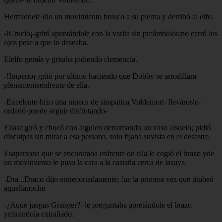
Hermionele dio un movimiento brusco a su pierna y derribó al elfo.
-!Crucio¡-gritó apuntándole con la varita sin preámbulos;no cerró los
ojos pese a que lo deseaba.
Elelfo gemía y gritaba pidiendo clemencia.
-!Imperio¡-gritó por ultimo haciendo que Dobby se arrodillara
plenamenteenfrente de ella.
-Excelente-hizo una mueca de simpatica Voldemort- llevároslo-
ordenó-puede seguir disfrutando-
Ellase giró y chocó con alguien derramando un vaso alsuelo; pidió
disculpas sin mirar a esa persona, solo fijaba suvista en el desastre.
Esapersona que se encontraba enfrente de ella le cogió el brazo yde
un movimiento le puso la cara a la castaña cerca de lasuya.
-Dra...Draco-dijo entrecortadamente; fue la primera vez que titubeó
aquellanoche
-¿Aque juegas Granger?- le preguntaba apretándole el brazo
ymirándola extrañado.