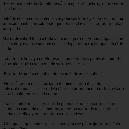
-Esoes una tontería Ronald- besó la mejilla del pelirrojo-nos vemos
más tarde-
Salióde el comedor contenta, cargaba sus libros y su bolsa con una
sonrisaradiante aún sabiendo que Draco clavaba su odiosa mirada en
suespalda.
Mástarde salió Draco a toda velocidad pero no volvió atoparse con
ella, solo y exclusivamente en clase lugar no apropiadopara decirle
nada.
Latarde noche cayó en Hogwarts como en otras partes del mundo
yHermione abría la puerta de su 'querida' casa.
-Porfin- decía Draco enfadado levantándose del sofá.
-Nosabía que me echaras tanto de menos- dijo dejando su
bolsasobre una silla- pero deberás esperar un poco más, hequedado
con Ronald- entró en el cuarto.
Dracocaminó tras ella y cerró la puerta de aquel cuarto enel que
había una cama de dos cuerpos, un gran cuadro de unaserpiente
encima de ellos y un armario poco espacioso.
-Creoque el que tendrá que esperar será ese pelirrojo- miróceñudo a
su compañera.