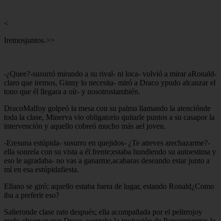
<
Iremosjuntos.>>
-¿Quee?-susurró mirando a su rival- ni loca- volvió a mirar aRonald-
claro que iremos, Ginny lo necesita- miró a Draco ypudo alcanzar el
tono que él llegara a oír- y nosotrostambién.
DracoMalfoy golpeó la mesa con su palma llamando la atenciónde
toda la clase, Minerva vio obligatorio quitarle puntos a su casapor la
intervención y aquello cobreó mucho más ael joven.
-Eresuna estúpida- susurro en quejidos- ¿Te atreves arechazarme?-
ella sonreía con su vista a él frente;estaba hundiendo su autoestima y
eso le agradaba- no vas a ganarme,acabaras deseando estar junto a
mí en esa estúpidafiesta.
Ellano se giró; aquello estaba fuera de lugar, estando Ronald¿Como
iba a preferir eso?
Salieronde clase rato después; ella acompañada por el pelirrojoy
pudo observar que Draco aceptaba la invitación de Pansymientras le