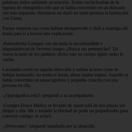
palabras; todos sabíande su relación. Todos cuchicheaban de la
ruptura de elmagnifico trío que se había convertido en un dúocada
vez más separado. Hermione no dudó en subir prontoa la habitación
con Ginny.
Parasu sorpresa sus cosas habían desaparecido y dejó a suamiga allí
tirada para ir a buscar una explicación.
-Pareseñorita Granger- era sin duda la inconfundible e
inigualablevoz de Severus Snape- ¿Busca sus pertenecías? Tal
vezen la torre de los jardines- dicho esto su cuerpo rígido sedio la
vuelta.
Lacastaña corrió en aquella dirección y subióa la torre como le
habían insinuado; no temía el irsola, ahora estaba segura. Aquello se
había convertido en unaacogedora y pequeña casucha con una
persona en ella.
-¿Quesignifica esto?- preguntó a su acompañante.
-Granger-Draco Malfoy se levantó de aquel sofá de dos plazas yse
dirigió a ella- Me e tomado la libertad de pedir un pequeñositio para
convivir contigo- le aclaró.
-¿Perocomo?- preguntó fastidiada por la situación.