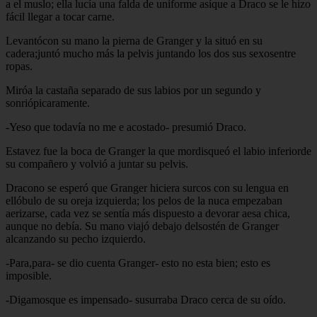
a el muslo; ella lucía una falda de uniforme asíque a Draco se le hizo
fácil llegar a tocar carne.
Levantócon su mano la pierna de Granger y la situó en su
cadera;juntó mucho más la pelvis juntando los dos sus sexosentre
ropas.
Miróa la castaña separado de sus labios por un segundo y
sonriópicaramente.
-Yeso que todavía no me e acostado- presumió Draco.
Estavez fue la boca de Granger la que mordisqueó el labio inferiorde
su compañero y volvió a juntar su pelvis.
Dracono se esperó que Granger hiciera surcos con su lengua en
ellóbulo de su oreja izquierda; los pelos de la nuca empezaban
aerizarse, cada vez se sentía más dispuesto a devorar aesa chica,
aunque no debía. Su mano viajó debajo delsostén de Granger
alcanzando su pecho izquierdo.
-Para,para- se dio cuenta Granger- esto no esta bien; esto es
imposible.
-Digamosque es impensado- susurraba Draco cerca de su oído.