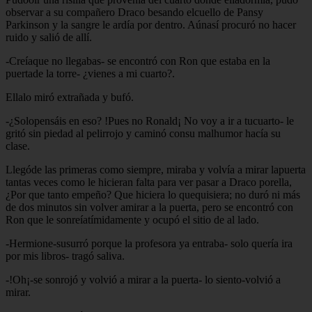
observar a su compañero Draco besando elcuello de Pansy
Parkinson y la sangre le ardía por dentro. Aúnasí procuró no hacer
ruido y salió de allí.
-Creíaque no llegabas- se encontró con Ron que estaba en la
puertade la torre- ¿vienes a mi cuarto?.
Ellalo miró extrañada y bufó.
-¿Solopensáis en eso? !Pues no Ronald¡ No voy a ir a tucuarto- le
gritó sin piedad al pelirrojo y caminó consu malhumor hacía su
clase.
Llegóde las primeras como siempre, miraba y volvía a mirar lapuerta
tantas veces como le hicieran falta para ver pasar a Draco porella,
¿Por que tanto empeño? Que hiciera lo quequisiera; no duró ni más
de dos minutos sin volver amirar a la puerta, pero se encontró con
Ron que le sonreíatímidamente y ocupó el sitio de al lado.
-Hermione-susurró porque la profesora ya entraba- solo quería ira
por mis libros- tragó saliva.
-!Oh¡-se sonrojó y volvió a mirar a la puerta- lo siento-volvió a
mirar.