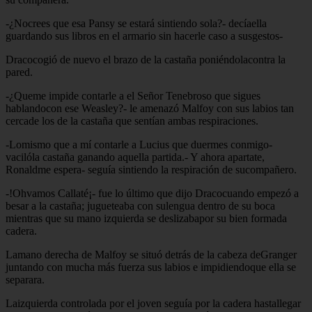
-¿Nocrees que esa Pansy se estará sintiendo sola?- decíaella
guardando sus libros en el armario sin hacerle caso a susgestos-
Dracocogió de nuevo el brazo de la castaña poniéndolacontra la
pared.
-¿Queme impide contarle a el Señor Tenebroso que sigues
hablandocon ese Weasley?- le amenazó Malfoy con sus labios tan
cercade los de la castaña que sentían ambas respiraciones.
-Lomismo que a mí contarle a Lucius que duermes conmigo-
vacilóla castaña ganando aquella partida.- Y ahora apartate,
Ronaldme espera- seguía sintiendo la respiración de sucompañero.
-!Ohvamos Callaté¡- fue lo último que dijo Dracocuando empezó a
besar a la castaña; jugueteaba con sulengua dentro de su boca
mientras que su mano izquierda se deslizabapor su bien formada
cadera.
Lamano derecha de Malfoy se situó detrás de la cabeza deGranger
juntando con mucha más fuerza sus labios e impidiendoque ella se
separara.
Laizquierda controlada por el joven seguía por la cadera hastallegar