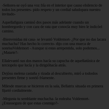
-Señores-se oyó una voz fría en el interior que causo elsilencio de
todos los presentes- pido respeto y un cordial saludopara nuestro
invitado-
Aquellafigura caminó dos pasos más adelante cuando un
hombregordo y con cara de rata que conocía muy bien le indicóel
camino.
-Bienvenidaa mi casa- se levantó Voldemort- ¿Por que no das lacara
muchacha? Has hecho lo correcto- dijo con una mueca de
sonrisaVoldemort - Aunque si estas arrepentida, solo podemos...
¿Matarte?-
Ellalevantó sus dos manos hacía su capucha de aquellatúnica de
terciopelo que lucía y la dirigióhacía atrás.
Dejósu melena castaña y rizada al descubierto, miró a todoslos
presentes firme y sonrió fríamente.
Milesde muecas se hicieron en la sala, Bellatrix situada en primera
fijarió cordialmente.
-Megusta tu semblante muchacha- la rodeaba Voldemort-
¿Estassegura de que estas conmigo?-