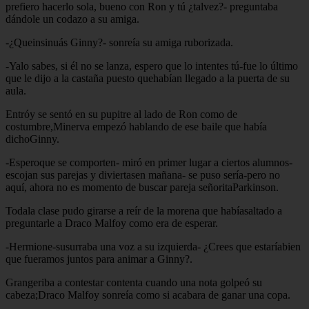
prefiero hacerlo sola, bueno con Ron y tú ¿talvez?- preguntaba
dándole un codazo a su amiga.
-¿Queinsinuás Ginny?- sonreía su amiga ruborizada.
-Yalo sabes, si él no se lanza, espero que lo intentes tú-fue lo último
que le dijo a la castaña puesto quehabían llegado a la puerta de su
aula.
Entróy se sentó en su pupitre al lado de Ron como de
costumbre,Minerva empezó hablando de ese baile que había
dichoGinny.
-Esperoque se comporten- miró en primer lugar a ciertos alumnos-
escojan sus parejas y diviertasen mañana- se puso sería-pero no
aquí, ahora no es momento de buscar pareja señoritaParkinson.
Todala clase pudo girarse a reír de la morena que habíasaltado a
preguntarle a Draco Malfoy como era de esperar.
-Hermione-susurraba una voz a su izquierda- ¿Crees que estaríabien
que fueramos juntos para animar a Ginny?.
Grangeriba a contestar contenta cuando una nota golpeó su
cabeza;Draco Malfoy sonreía como si acabara de ganar una copa.