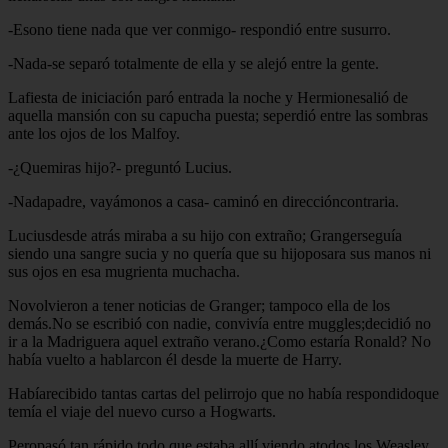
-Esono tiene nada que ver conmigo- respondió entre susurro.
-Nada-se separó totalmente de ella y se alejó entre la gente.
Lafiesta de iniciación paró entrada la noche y Hermionesalió de
aquella mansión con su capucha puesta; seperdió entre las sombras
ante los ojos de los Malfoy.
-¿Quemiras hijo?- preguntó Lucius.
-Nadapadre, vayámonos a casa- caminó en direccióncontraria.
Luciusdesde atrás miraba a su hijo con extraño; Grangerseguía
siendo una sangre sucia y no quería que su hijoposara sus manos ni
sus ojos en esa mugrienta muchacha.
Novolvieron a tener noticias de Granger; tampoco ella de los
demás.No se escribió con nadie, convivía entre muggles;decidió no
ir a la Madriguera aquel extraño verano.¿Como estaría Ronald? No
había vuelto a hablarcon él desde la muerte de Harry.
Habíarecibido tantas cartas del pelirrojo que no había respondidoque
temía el viaje del nuevo curso a Hogwarts.
Peropasó tan rápido todo que estaba allí viendo atodos los Weasley