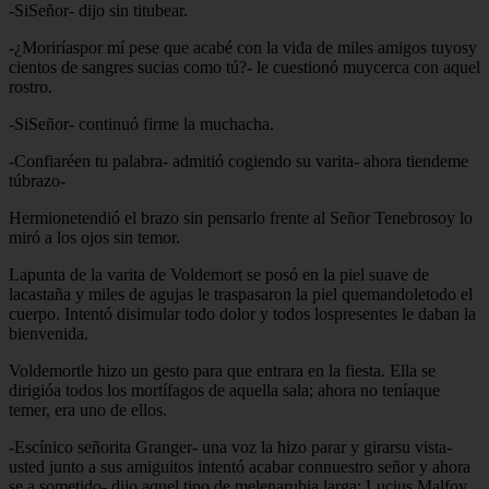
-SiSeñor- dijo sin titubear.
-¿Moriríaspor mí pese que acabé con la vida de miles amigos tuyosy
cientos de sangres sucias como tú?- le cuestionó muycerca con aquel
rostro.
-SiSeñor- continuó firme la muchacha.
-Confiaréen tu palabra- admitió cogiendo su varita- ahora tiendeme
túbrazo-
Hermionetendió el brazo sin pensarlo frente al Señor Tenebrosoy lo
miró a los ojos sin temor.
Lapunta de la varita de Voldemort se posó en la piel suave de
lacastaña y miles de agujas le traspasaron la piel quemandoletodo el
cuerpo. Intentó disimular todo dolor y todos lospresentes le daban la
bienvenida.
Voldemortle hizo un gesto para que entrara en la fiesta. Ella se
dirigióa todos los mortífagos de aquella sala; ahora no teníaque
temer, era uno de ellos.
-Escínico señorita Granger- una voz la hizo parar y girarsu vista-
usted junto a sus amiguitos intentó acabar connuestro señor y ahora
se a sometido- dijo aquel tipo de melenarubia larga; Lucius Malfoy.