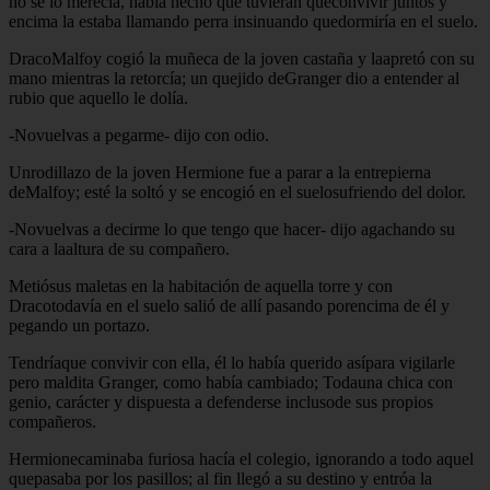
no se lo merecía, había hecho que tuvieran queconvivir juntos y
encima la estaba llamando perra insinuando quedormiría en el suelo.
DracoMalfoy cogió la muñeca de la joven castaña y laapretó con su
mano mientras la retorcía; un quejido deGranger dio a entender al
rubio que aquello le dolía.
-Novuelvas a pegarme- dijo con odio.
Unrodillazo de la joven Hermione fue a parar a la entrepierna
deMalfoy; esté la soltó y se encogió en el suelosufriendo del dolor.
-Novuelvas a decirme lo que tengo que hacer- dijo agachando su
cara a laaltura de su compañero.
Metiósus maletas en la habitación de aquella torre y con
Dracotodavía en el suelo salió de allí pasando porencima de él y
pegando un portazo.
Tendríaque convivir con ella, él lo había querido asípara vigilarle
pero maldita Granger, como había cambiado; Todauna chica con
genio, carácter y dispuesta a defenderse inclusode sus propios
compañeros.
Hermionecaminaba furiosa hacía el colegio, ignorando a todo aquel
quepasaba por los pasillos; al fin llegó a su destino y entróa la