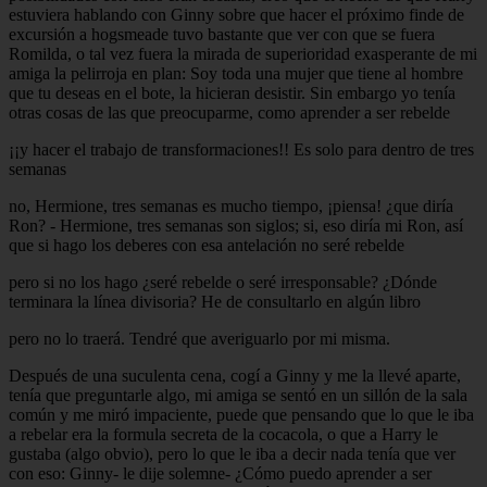
estuviera hablando con Ginny sobre que hacer el próximo finde de
excursión a hogsmeade tuvo bastante que ver con que se fuera
Romilda, o tal vez fuera la mirada de superioridad exasperante de mi
amiga la pelirroja en plan: Soy toda una mujer que tiene al hombre
que tu deseas en el bote, la hicieran desistir. Sin embargo yo tenía
otras cosas de las que preocuparme, como aprender a ser rebelde
¡¡y hacer el trabajo de transformaciones!! Es solo para dentro de tres
semanas
no, Hermione, tres semanas es mucho tiempo, ¡piensa! ¿que diría
Ron? - Hermione, tres semanas son siglos; si, eso diría mi Ron, así
que si hago los deberes con esa antelación no seré rebelde
pero si no los hago ¿seré rebelde o seré irresponsable? ¿Dónde
terminara la línea divisoria? He de consultarlo en algún libro
pero no lo traerá. Tendré que averiguarlo por mi misma.
Después de una suculenta cena, cogí a Ginny y me la llevé aparte,
tenía que preguntarle algo, mi amiga se sentó en un sillón de la sala
común y me miró impaciente, puede que pensando que lo que le iba
a rebelar era la formula secreta de la cocacola, o que a Harry le
gustaba (algo obvio), pero lo que le iba a decir nada tenía que ver
con eso: Ginny- le dije solemne- ¿Cómo puedo aprender a ser