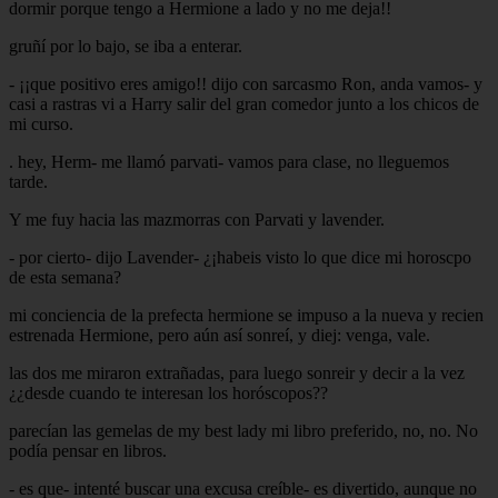
dormir porque tengo a Hermione a lado y no me deja!!
gruñí por lo bajo, se iba a enterar.
- ¡¡que positivo eres amigo!! dijo con sarcasmo Ron, anda vamos- y
casi a rastras vi a Harry salir del gran comedor junto a los chicos de
mi curso.
. hey, Herm- me llamó parvati- vamos para clase, no lleguemos
tarde.
Y me fuy hacia las mazmorras con Parvati y lavender.
- por cierto- dijo Lavender- ¿¡habeis visto lo que dice mi horoscpo
de esta semana?
mi conciencia de la prefecta hermione se impuso a la nueva y recien
estrenada Hermione, pero aún así sonreí, y diej: venga, vale.
las dos me miraron extrañadas, para luego sonreir y decir a la vez
¿¿desde cuando te interesan los horóscopos??
parecían las gemelas de my best lady mi libro preferido, no, no. No
podía pensar en libros.
- es que- intenté buscar una excusa creíble- es divertido, aunque no