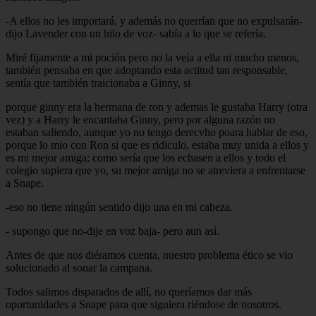
-A ellos no les importará, y además no querrían que no expulsarán-
dijo Lavender con un hilo de voz- sabía a lo que se refería.
Miré fijamente a mi poción pero no la veía a ella ni mucho menos,
también pensaba en que adoptando esta actitud tan responsable,
sentía que también traicionaba a Ginny, si
porque ginny era la hermana de ron y ademas le gustaba Harry (otra
vez) y a Harry le encantaba Ginny, pero por alguna razón no
estaban saliendo, aunque yo no tengo derecvho poara hablar de eso,
porque lo mio con Ron si que es ridiculo, estaba muy unida a ellos y
es mi mejor amiga; como sería que los echasen a ellos y todo el
colegio supiera que yo, su mejor amiga no se atreviera a enfrentarse
a Snape.
-eso no tiene ningún sentido dijo una en mi cabeza.
- supongo que no-dije en voz baja- pero aun así.
Antes de que nos diéramos cuenta, nuestro problema ético se vio
solucionado al sonar la campana.
Todos salimos disparados de allí, no queríamos dar más
oportunidades a Snape para que siguiera riéndose de nosotros.