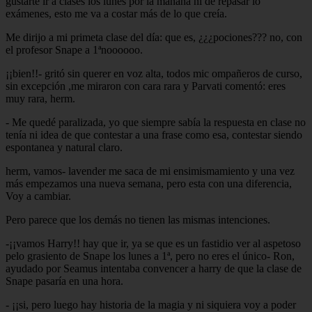
gustarte ir a clases los lunes por la mañana ni de repasar lo
exámenes, esto me va a costar más de lo que creía.
Me dirijo a mi primeta clase del día: que es, ¿¿¿pociones??? no, con
el profesor Snape a 1ªnoooooo.
¡¡bien!!- gritó sin querer en voz alta, todos mic ompañeros de curso,
sin excepción ,me miraron con cara rara y Parvati comentó: eres
muy rara, herm.
- Me quedé paralizada, yo que siempre sabía la respuesta en clase no
tenía ni idea de que contestar a una frase como esa, contestar siendo
espontanea y natural claro.
herm, vamos- lavender me saca de mi ensimismamiento y una vez
más empezamos una nueva semana, pero esta con una diferencia,
Voy a cambiar.
Pero parece que los demás no tienen las mismas intenciones.
-¡¡vamos Harry!! hay que ir, ya se que es un fastidio ver al aspetoso
pelo grasiento de Snape los lunes a 1ª, pero no eres el único- Ron,
ayudado por Seamus intentaba convencer a harry de que la clase de
Snape pasaría en una hora.
- ¡¡si, pero luego hay historia de la magia y ni siquiera voy a poder