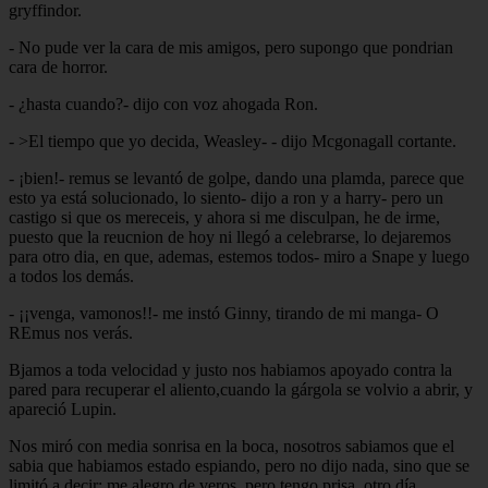
gryffindor.
- No pude ver la cara de mis amigos, pero supongo que pondrian
cara de horror.
- ¿hasta cuando?- dijo con voz ahogada Ron.
- >El tiempo que yo decida, Weasley- - dijo Mcgonagall cortante.
- ¡bien!- remus se levantó de golpe, dando una plamda, parece que
esto ya está solucionado, lo siento- dijo a ron y a harry- pero un
castigo si que os mereceis, y ahora si me disculpan, he de irme,
puesto que la reucnion de hoy ni llegó a celebrarse, lo dejaremos
para otro dia, en que, ademas, estemos todos- miro a Snape y luego
a todos los demás.
- ¡¡venga, vamonos!!- me instó Ginny, tirando de mi manga- O
REmus nos verás.
Bjamos a toda velocidad y justo nos habiamos apoyado contra la
pared para recuperar el aliento,cuando la gárgola se volvio a abrir, y
apareció Lupin.
Nos miró con media sonrisa en la boca, nosotros sabiamos que el
sabia que habiamos estado espiando, pero no dijo nada, sino que se
limitó a decir: me alegro de veros, pero tengo prisa, otro día