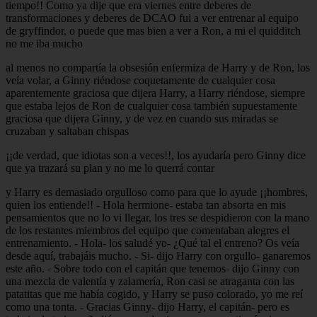
tiempo!! Como ya dije que era viernes entre deberes de
transformaciones y deberes de DCAO fui a ver entrenar al equipo
de gryffindor, o puede que mas bien a ver a Ron, a mi el quidditch
no me iba mucho
al menos no compartía la obsesión enfermiza de Harry y de Ron, los
veía volar, a Ginny riéndose coquetamente de cualquier cosa
aparentemente graciosa que dijera Harry, a Harry riéndose, siempre
que estaba lejos de Ron de cualquier cosa también supuestamente
graciosa que dijera Ginny, y de vez en cuando sus miradas se
cruzaban y saltaban chispas
¡¡de verdad, que idiotas son a veces!!, los ayudaría pero Ginny dice
que ya trazará su plan y no me lo querrá contar
y Harry es demasiado orgulloso como para que lo ayude ¡¡hombres,
quien los entiende!! - Hola hermione- estaba tan absorta en mis
pensamientos que no lo vi llegar, los tres se despidieron con la mano
de los restantes miembros del equipo que comentaban alegres el
entrenamiento. - Hola- los saludé yo- ¿Qué tal el entreno? Os veía
desde aquí, trabajáis mucho. - Si- dijo Harry con orgullo- ganaremos
este año. - Sobre todo con el capitán que tenemos- dijo Ginny con
una mezcla de valentía y zalamería, Ron casi se atraganta con las
patatitas que me había cogido, y Harry se puso colorado, yo me reí
como una tonta. - Gracias Ginny- dijo Harry, el capitán- pero es