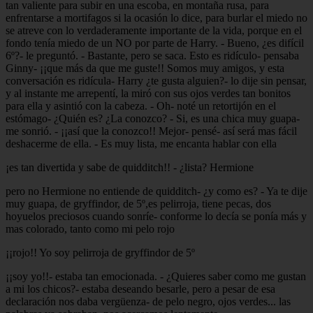
tan valiente para subir en una escoba, en montaña rusa, para
enfrentarse a mortifagos si la ocasión lo dice, para burlar el miedo no
se atreve con lo verdaderamente importante de la vida, porque en el
fondo tenía miedo de un NO por parte de Harry. - Bueno, ¿es difícil
6º?- le preguntó. - Bastante, pero se saca. Esto es ridículo- pensaba
Ginny- ¡¡que más da que me guste!! Somos muy amigos, y esta
conversación es ridícula- Harry ¿te gusta alguien?- lo dije sin pensar,
y al instante me arrepentí, la miró con sus ojos verdes tan bonitos
para ella y asintió con la cabeza. - Oh- noté un retortijón en el
estómago- ¿Quién es? ¿La conozco? - Si, es una chica muy guapa-
me sonrió. - ¡¡así que la conozco!! Mejor- pensé- así será mas fácil
deshacerme de ella. - Es muy lista, me encanta hablar con ella
¡es tan divertida y sabe de quidditch!! - ¿lista? Hermione
pero no Hermione no entiende de quidditch- ¿y como es? - Ya te dije
muy guapa, de gryffindor, de 5º,es pelirroja, tiene pecas, dos
hoyuelos preciosos cuando sonríe- conforme lo decía se ponía más y
mas colorado, tanto como mi pelo rojo
¡¡rojo!! Yo soy pelirroja de gryffindor de 5º
¡¡soy yo!!- estaba tan emocionada. - ¿Quieres saber como me gustan
a mi los chicos?- estaba deseando besarle, pero a pesar de esa
declaración nos daba vergüenza- de pelo negro, ojos verdes... las