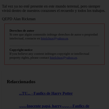
Tal vez ya no esté presente en este mundo terrenal, pero siempre
vivirá dentro de nuestros corazones el recuerdo y todos los trabajos.
QEPD Alan Rickman
Derechos de autor
Si cree que algún contenido infringe derechos de autor o propiedad
intelectual, contacte en
bitelchux@yahoo.es
.
Copyright notice
If you believe any content infringes copyright or intellectual
property rights, please contact
bitelchux@yahoo.es
.
Relaccionados
...TU... - Fanfics de Harry Potter
-.-.-.-Inocente papá, harry-.-.-.- - Fanfics de