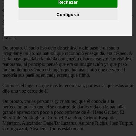
Rechazar
hospital ni nada, traía su ropa de siempre y eso le pareció más
extraño. Se miró las manos y se dio cuenta que no tenía nada, ni un
Configurar
rasguño. Revisó el lugar y vio que estaba completamente solo en ese
extraño lugar, el cual parecía que lo blancuzco del lugar se debía a
una espesa niebla. Se puso de pie y caminó por el lugar con la
intención de encontrar a alguien ahí, por desgracia parecía que no
era así.
De pronto, el suelo liso dejó de sentirse y dio paso a un suelo
irregular y un aroma natural que reconoció enseguida, era césped. A
cada paso que daba la niebla comenzó a dispersarse y dejar visible el
panorama, al principio pensó que era su imaginación ya que pasó
mucho tiempo viendo ese lugar que incluso sintió que de verdad
recorría sus pasillos en cada escena que filmó.
Como es el lugar en que más te recordaran, por eso es que estas aquí
dijo una voz cerca de él
De pronto, varias personas (y criaturas) que él conocía a la
perfección puesto que él se encargó de darles vida en la pantalla
grande aparecieron poco a poco enfrente de él: Hans Gruber, El
Sheriff de Nottingham, Coronel Brandon, Grigori Rasputin,
Metraton, Alexander Dane/Dr Lazarus, Antoine Richis, Juez Turpin,
la oruga azul, Absolem. Todos estaban ahí.