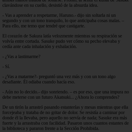
clavándose en su cuello, desistió de la absurda idea.
- Vas a aprender a respetarme, Haruno.- dijo sin soltarla ni un
segundo y con un tono tranquilo, lo que anticipaba cosas malas. –
Para ello, me temo que tendré que castigarte.
El corazón de Sakura latía velozmente mientras su respiración se
volvía entre cortada. Sasuke pudo ver cómo su pecho elevaba y
cedía ante cada inhalación y exhalación.
- ¿Vas a lastimarme?
- Sí.
- ¿Vas a matarme?- preguntó una vez más y con un tono algo
desafiante. Él odiaba cuando hacía eso.
- Aún no lo decido.- dijo sonriendo. – es por eso, que una impura no
debe meterse con un futuro Akatsuki... ¿Ahora lo comprendes?
De un tirón la arrastró pasando estanterías y mesas mientras que ella
forcejeaba y trataba de no gritar de dolor. Se resistía a caminar por
donde él la llevaba, pero aquello no servía de nada; Sasuke era más
fuerte y la arrastraba con facilidad. Pasaron unos cuantos estantes de
la biblioteca y pararon frente a la Sección Prohibida.