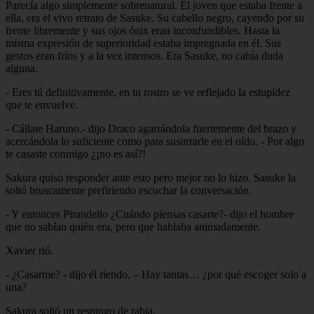
Parecía algo simplemente sobrenatural. El joven que estaba frente a
ella, era el vivo retrato de Sasuke. Su cabello negro, cayendo por su
frente libremente y sus ojos ónix eran inconfundibles. Hasta la
misma expresión de superioridad estaba impregnada en él. Sus
gestos eran fríos y a la vez intensos. Era Sasuke, no cabía duda
alguna.
- Eres tú definitivamente, en tu rostro se ve reflejado la estupidez
que te envuelve.
- Cállate Haruno.- dijo Draco agarrándola fuertemente del brazo y
acercándola lo suficiente como para susurrarle en el oído. - Por algo
te casaste conmigo ¿¡no es así?!
Sakura quiso responder ante esto pero mejor no lo hizo. Sasuke la
soltó bruscamente prefiriendo escuchar la conversación.
- Y entonces Pirandello ¿Cuándo piensas casarte?- dijo el hombre
que no sabían quién era, pero que hablaba animadamente.
Xavier rió.
- ¿Casarme? - dijo él riendo. – Hay tantas… ¿por qué escoger solo a
una?
Sakura soltó un respingo de rabia.