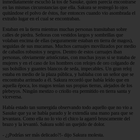
inmediatamente escuchó la tos de Sasuke, quien parecía encontrarse
en las mismas circunstancias que ella. Sakura se restregó lo ojos
quitándose el polvo de éstos, fue entonces cuando vio asombrada el
extraño lugar en el cual se encontraban.
Estaban en la tierra mientras muchas personas transitaban sobre
calles de piedra. Señoras con vestidos largos y sombrillas que
volaban encima de ellas (seguramente estaban en tierra de magos),
seguidas de sus mucamas. Muchos carruajes movilizados por medio
de caballos robustos y negros. Dentro de estos carruajes iban
personas, obviamente aristócratas, con muchas joyas si se trataba de
mujeres y en el caso de los hombres con relojes de oro colgando de
sus bolsillos y guantes blancos de seda, impecables. Un gran reloj
estaba en medio de la plaza pública, y hablaba con un señor que se
encontraba arrimado a él. Sakura recordó que había leído que en
aquella época, los magos tenían sus propias tierras, alejados de los
plebeyos. Ningún mestizo o criollo era permitido en tierra santa y
viceversa.
Había estado tan sumergida observando todo aquello que no vio a
Sasuke que ya se había parado y le extendía una mano para que se
levantara. Como ella no lo vio el chico la agarró bruscamente del
brazo y la levantó. Sakura soltó un quejido de dolor.
- ¿¡Podrías ser más delicado?!- dijo Sakura molesta.