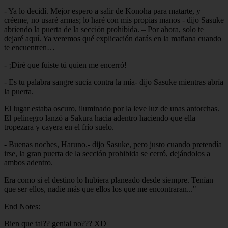
- Ya lo decidí. Mejor espero a salir de Konoha para matarte, y
créeme, no usaré armas; lo haré con mis propias manos - dijo Sasuke
abriendo la puerta de la sección prohibida. – Por ahora, solo te
dejaré aquí. Ya veremos qué explicación darás en la mañana cuando
te encuentren…
- ¡Diré que fuiste tú quien me encerró!
- Es tu palabra sangre sucia contra la mía- dijo Sasuke mientras abría
la puerta.
El lugar estaba oscuro, iluminado por la leve luz de unas antorchas.
El pelinegro lanzó a Sakura hacia adentro haciendo que ella
tropezara y cayera en el frío suelo.
- Buenas noches, Haruno.- dijo Sasuke, pero justo cuando pretendía
irse, la gran puerta de la sección prohibida se cerró, dejándolos a
ambos adentro.
Era como si el destino lo hubiera planeado desde siempre. Tenían
que ser ellos, nadie más que ellos los que me encontraran..."
End Notes:
Bien que tal?? genial no??? XD