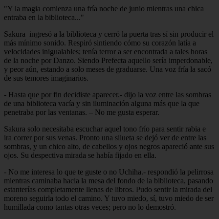
"Y la magia comienza una fría noche de junio mientras una chica
entraba en la biblioteca..."
Sakura ingresó a la biblioteca y cerró la puerta tras sí sin producir el
más mínimo sonido. Respiró sintiendo cómo su corazón latía a
velocidades inigualables; tenía terror a ser encontrada a tales horas
de la noche por Danzo. Siendo Prefecta aquello sería imperdonable,
y peor aún, estando a solo meses de graduarse. Una voz fría la sacó
de sus temores imaginarios.
- Hasta que por fin decidiste aparecer.- dijo la voz entre las sombras
de una biblioteca vacía y sin iluminación alguna más que la que
penetraba por las ventanas. – No me gusta esperar.
Sakura solo necesitaba escuchar aquel tono frío para sentir rabia e
ira correr por sus venas. Pronto una silueta se dejó ver de entre las
sombras, y un chico alto, de cabellos y ojos negros apareció ante sus
ojos. Su despectiva mirada se había fijado en ella.
- No me interesa lo que te guste o no Uchiha.- respondió la pelirrosa
mientras caminaba hacia la mesa del fondo de la biblioteca, pasando
estanterías completamente llenas de libros. Pudo sentir la mirada del
moreno seguirla todo el camino. Y tuvo miedo, sí, tuvo miedo de ser
humillada como tantas otras veces; pero no lo demostró.