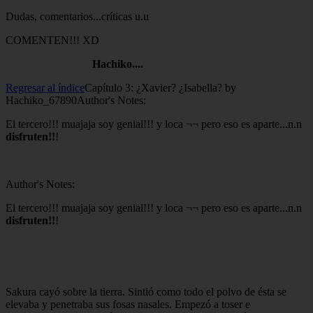
Dudas, comentarios...críticas u.u
COMENTEN!!! XD
Hachiko....
Regresar al índice
Capítulo 3: ¿Xavier? ¿Isabella? by
Hachiko_67890
Author's Notes:
El tercero!!! muajaja soy genial!!! y loca ¬¬ pero eso es aparte...n.n
disfruten!!
!
Author's Notes:
El tercero!!! muajaja soy genial!!! y loca ¬¬ pero eso es aparte...n.n
disfruten!!
!
Sakura cayó sobre la tierra. Sintió como todo el polvo de ésta se
elevaba y penetraba sus fosas nasales. Empezó a toser e