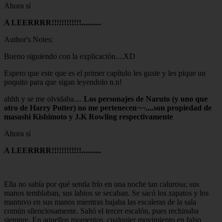
Ahora si
A LEERRRR!!!!!!!!!!!!..........
Author's Notes:
Bueno siguiendo con la explicación....XD
Espero que este que es el primer capítulo les guste y les pique un
poquito para que sigan leyendolo n.n!
ahhh y se me olvidaba....
Los personajes de Naruto (y uno que
otro de Harry Potter) no me pertenecen¬¬....son propiedad de
masashi Kishimoto y J.K Rowling respectivamente
Ahora si
A LEERRRR!!!!!!!!!!!!..........
Ella no sabía por qué sentía frío en una noche tan calurosa; sus
manos temblaban, sus labios se secaban. Se sacó los zapatos y los
mantuvo en sus manos mientras bajaba las escaleras de la sala
común silenciosamente. Saltó el tercer escalón, pues rechinaba
siempre. En aquellos momentos, cualquier movimiento en falso