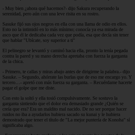
- Muy bien ¿ahora qué hacemos?- dijo Sakura recuperando la
serenidad, pero aún con una leve risita en su rostro.
Sasuke fijó sus ojos negros en ella con una llama de odio en ellos.
Esto no la intimidó en lo más mínimo; conocía ya esa mirada de
asco que él le dedicaba cada vez que podía, esa que decía sin tener
que hablar "Ubícate, soy superior a ti"
El pelinegro se levantó y caminó hacia ella, pronto la tenía pegada
contra la pared y su mano derecha apretaba con fuerza la garganta
de la chica.
- Primero, te callas y miras abajo antes de dirigirme la palabra.- dijo
Sasuke. – Segundo, ahórrate las burlas que de eso me encargo yo. Y
tercero…- apretó con más fuerza su garganta. – Recuérdame hacerte
pagar el golpe que me diste.
Con esto la soltó y ella tosió compulsivamente. Se sostuvo la
garganta sintiendo que el dolor era demasiado grande ¿Quién se
creía que era? Era un maldito mal nacido. De no ser porque hacer
ruidos no iba a ayudarlos hubiera sacado su kunai y le hubiera
demostrado que tener el título de "La mejor puntería de Konoha" sí
significaba algo.