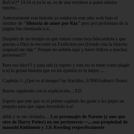
BuUu!!* JAJA si ya lo se, es de una escritora a quien admiro
mucho....
Anteriormente esta historia ya estaba en este sitio web bajo el
nombre de
"Historia de amor por Kta"
pero por problemas de la
página fue eliminada u.u...
Después de un tiempo en que estuve como loca búscandola y que
gracias a Dios la encontre en Fanfiction.net (Donde esta la historia
original) me dije:" Porque no subirla aquí y hacer felices a muchas
personaas?!!
Pues eso hice!!! y para uds (y espero y esto no se tome como plagio
u.u) la genial historia que en mi opinión es la mejor.....
Capítulo 1: ¿Qué es el tiempo? by Hachiko_67890
Author's Notes:
Bueno siguiendo con la explicación....XD
Espero que este que es el primer capítulo les guste y les pique un
poquito para que sigan leyendolo n.n!
ahhh y se me olvidaba....
Los personajes de Naruto (y uno que
otro de Harry Potter) no me pertenecen¬¬....son propiedad de
masashi Kishimoto y J.K Rowling respectivamente