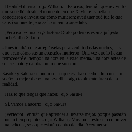
- He ahí el dilema.- dijo William. – Para eso, tendrán que revivir lo
que sucedió, desde el momento en que Xavier e Isabella se
conocieron e investigar cómo murieron; averiguar qué fue lo que
causó su muerte para así cambiar lo sucedido.
- ¡Pero eso es una larga historia! Solo podemos estar aquí ¡esta
noche!- dijo Sakura.
- Pues tendrán que arreglárselas para venir todas las noches, hasta
que vean cómo sus antepasados murieron. Una vez que lo hagan,
retrocederé el tiempo una hora en la edad media, una hora antes de
su asesinato y cambiarán lo que sucedió.
Sasuke y Sakura se miraron. Lo que estaba sucediendo parecía un
sueño, o mejor dicho una pesadilla, algo totalmente fuera de la
realidad.
- Haz lo que tengas que hacer.- dijo Sasuke.
- Sí, vamos a hacerlo.- dijo Sakura.
- ¡Perfecto! Tendrán que aprender a llevarse mejor, porque pasarán
mucho tiempo juntos.- dijo William,- Muy bien, esto será cómo ver
una película, solo que estarán dentro de ella. Acérquense…