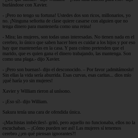
burlándose con Xavier.
- ¡Pero no tengo su fortuna! Ustedes dos son ricos, millonarios, yo
no. ¡Ninguna señorita de clase quiere casarse con alguien que no
tenga dinero para mantenerla como una reina!
- Mira; las mujeres, son todas unas interesadas. No tienen nada en el
cerebro, lo único que saben hacer bien es cuidar a los hijos y por eso
hay que mantenerlas en la casa. Y para colmo pretenden que el
marido, que es quien gana el dinero trabajando, las mantenga. Son
como una plaga.- dijo Xavier.
- ¡Pero son buenas!- dijo el desconocido. – Por favor ¡admitámoslo!
Sin ellas la vida sería aburrida. Esas curvas, esas caritas... dios mío
¡qué haría yo sin mujeres!
Xavier y William rieron al unísono.
- ¡Eso sí!- dijo William.
Sakura tenía una cara de ofendida única.
-¡Machistas imbéciles!- gritó, pero aquello no funcionaba, ellos no la
escuchaban. – ¡Cómo pueden ser así! Las mujeres sí tenemos
cerebro ¿¡en qué piensan ignorantes?!