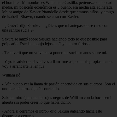
el hombre.- Mi nombre es William de Castilla, pertenezco a la edad
media, mi posición económica es…bueno, era media alta adinerada.
Mejor amigo de Xavier Pirandello desde que éramos niños, y amigo
de Isabella Shawn, cuando se casó con Xavier.
- ¿¡Qué?!- dijo Sasuke. – ¡¿Dices que mi antepasado se casó con
una sangre sucia!?-
Sakura se lanzó sobre Sasuke haciendo todo lo que posible para
golpearlo. Éste la empujó lejos de él y la miró furioso.
- Te advertí que no volvieras a poner tus sucias manos sobre mí.
- Y yo te advierto; si vuelves a llamarme así, con mis propias manos
voy a arrancarte la lengua.
William rió.
- Aún puedo ver la llama de pasión encendida en sus cuerpos. Son el
uno para el otro.- dijo él sonriendo.
Sakura miró fijamente los ojos negros de William con la boca semi
abierta sin poder creer lo que había dicho.
- Ahora sí cerremos el libro.- dijo Sakura gateando hacia éste
dispuesta a cerrarlo.