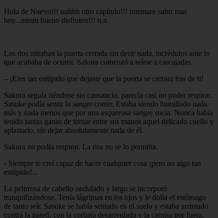
Hola de Nuevo!!! uuhhh otro capítulo!!! intentare subir mas
hoy...mmm bueno disfruten!!! n.n
Los dos miraban la puerta cerrada sin decir nada, incrédulos ante lo
que acababa de ocurrir. Sakura comenzó a reírse a carcajadas.
– ¡Eres tan estúpido que dejaste que la puerta se cerrara tras de ti!
Sakura seguía riéndose sin cansancio, parecía casi no poder respirar.
Sasuke podía sentir la sangre correr. Estaba siendo humillado nada
más y nada menos que por una asquerosa sangre sucia. Nunca había
tenido tantas ganas de tomar entre sus manos aquel delicado cuello y
aplastarlo, sin dejar absolutamente nada de él.
Sakura no podía respirar. La risa no se lo permitía.
- Siempre te creí capaz de hacer cualquier cosa ¡pero no algo tan
estúpido!...
La pelirrosa de cabello ondulado y largo se incorporó
tranquilizándose. Tenía lágrimas en los ojos y le dolía el estómago
de tanto reír. Sasuke se había sentado en el suelo y estaba arrimado
contra la pared, con la corbata desarreglada y la camisa por fuera.