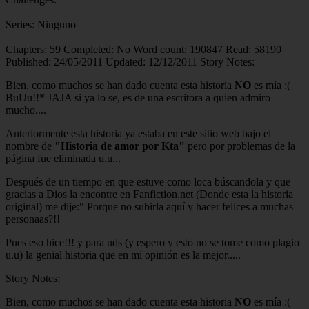
Series:
Ninguno
Chapters:
59
Completed:
No
Word count:
190847
Read:
58190
Published:
24/05/2011
Updated:
12/12/2011
Story Notes:
Bien, como muchos se han dado cuenta esta historia
NO
es mía :(
BuUu!!* JAJA si ya lo se, es de una escritora a quien admiro
mucho....
Anteriormente esta historia ya estaba en este sitio web bajo el
nombre de
"Historia de amor por Kta"
pero por problemas de la
página fue eliminada u.u...
Después de un tiempo en que estuve como loca búscandola y que
gracias a Dios la encontre en Fanfiction.net (Donde esta la historia
original) me dije:" Porque no subirla aquí y hacer felices a muchas
personaas?!!
Pues eso hice!!! y para uds (y espero y esto no se tome como plagio
u.u) la genial historia que en mi opinión es la mejor.....
Story Notes:
Bien, como muchos se han dado cuenta esta historia
NO
es mía :(