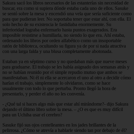
Sakura sacó los libros necesarios de las estanterías sin necesidad de
buscar, era como si supiera dónde estaba cada uno de ellos. Sasuke
se sentó sobre la mesa y encendió una vela que sería suficiente como
para que pudieran leer. No soportaba tener que estar ahí, con ella. El
solo hecho de su existencia le fastidiaba enormemente. Su
inferioridad lograba enfermarlo hasta puntos exagerados. Era
imposible resistirse a humillarla, no siendo lo que era. Ahí estaba,
ordenando los libros por orden alfabético como un insoportable
ratón de biblioteca, ocultando su figura ya de por si nada atractiva
con una larga falda y una blusa completamente abotonada.
Estaban ya en séptimo curso y no quedaban más que nueve meses
para graduarse. El trabajo se les había asignado dos semanas atrás y
no se habían reunido por el simple repudio mutuo que ambos se
manifestaban. Ni él ni ella se acercaron el uno al otro a decidir cómo
harían el trabajo, simplemente lo olvidaron, como se hace
usualmente con todo lo que perturba. Pronto llegó la hora de
presentarlo, y perder el año no les convenía.
- ¿Qué tal si haces algo más que estar ahí mirándome?- dijo Sakura
dejando el último libro sobre la mesa. – ¿O es que es muy difícil
para un Uchiha usar el cerebro?
Sasuke fijó sus ojos centelleantes en los jades brillantes de la
pelirrosa. ¿Cómo se atrevía a hablarle siendo tan por debajo de él?