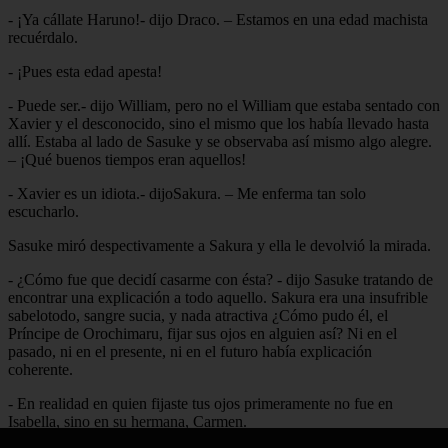
- ¡Ya cállate Haruno!- dijo Draco. – Estamos en una edad machista
recuérdalo.
- ¡Pues esta edad apesta!
- Puede ser.- dijo William, pero no el William que estaba sentado con
Xavier y el desconocido, sino el mismo que los había llevado hasta
allí. Estaba al lado de Sasuke y se observaba así mismo algo alegre.
– ¡Qué buenos tiempos eran aquellos!
- Xavier es un idiota.- dijoSakura. – Me enferma tan solo
escucharlo.
Sasuke miró despectivamente a Sakura y ella le devolvió la mirada.
- ¿Cómo fue que decidí casarme con ésta? - dijo Sasuke tratando de
encontrar una explicación a todo aquello. Sakura era una insufrible
sabelotodo, sangre sucia, y nada atractiva ¿Cómo pudo él, el
Príncipe de Orochimaru, fijar sus ojos en alguien así? Ni en el
pasado, ni en el presente, ni en el futuro había explicación
coherente.
- En realidad en quien fijaste tus ojos primeramente no fue en
Isabella, sino en su hermana, Carmen.