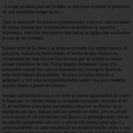
- Lo que es difícil para un Uchiha, es tener que soportar la presencia
de una asquerosa sangre sucia…
Ante la rudeza de las palabras pronunciadas, y tal vez, ante el estado
de ánimo intenso que caracterizaba a la pelirrosa en aquellos
momentos, nada fue más preciso que lanzar un golpe que cayó sobre
la cara de su enemigo.
Sasuke saltó de la mesa y se sostuvo el rostro con ambas manos. Al
principio, Sakura no había notado el hecho de que estaba sola,
completamente sola con un Orochimaru que no tendría la menor
piedad tratándose de ella. Había llegado demasiado lejos, y lo
comprobó cuando sus ojos se chocaron con los negros llenos de
odio desbordante del azabache. Ya antes se había atrevido a
golpearlo, y por estar acompañada había salido viva para contarlo;
aquello estaba a punto de cambiar.
Sasuke caminó hacia ella, y sin darle la menor oportunidad de correr
la tomó por su cabello rosado y ondulado acercando su rostro al de
él, lo suficiente como para que pudiera observar su destino en la
pupila de sus ojos. Sakura soltó un quejido de dolor, pero lo ahogó
con el temor de ser encontrada por Danzo. El pelinegro haló más de
su cabello apretándolo aún más y ejerciendo fuerza sobre ella. La
pelirrosa mordió su labio tratando de no producir mucho ruido y con
ambas manos trataba de soltarse. Pronto, al sentir el kunai de Sasuke