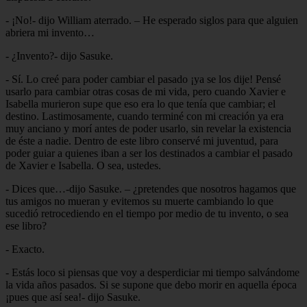
- ¡No!- dijo William aterrado. – He esperado siglos para que alguien
abriera mi invento…
- ¿Invento?- dijo Sasuke.
- Sí. Lo creé para poder cambiar el pasado ¡ya se los dije! Pensé
usarlo para cambiar otras cosas de mi vida, pero cuando Xavier e
Isabella murieron supe que eso era lo que tenía que cambiar; el
destino. Lastimosamente, cuando terminé con mi creación ya era
muy anciano y morí antes de poder usarlo, sin revelar la existencia
de éste a nadie. Dentro de este libro conservé mi juventud, para
poder guiar a quienes iban a ser los destinados a cambiar el pasado
de Xavier e Isabella. O sea, ustedes.
- Dices que…-dijo Sasuke. – ¿pretendes que nosotros hagamos que
tus amigos no mueran y evitemos su muerte cambiando lo que
sucedió retrocediendo en el tiempo por medio de tu invento, o sea
ese libro?
- Exacto.
- Estás loco si piensas que voy a desperdiciar mi tiempo salvándome
la vida años pasados. Si se supone que debo morir en aquella época
¡pues que así sea!- dijo Sasuke.