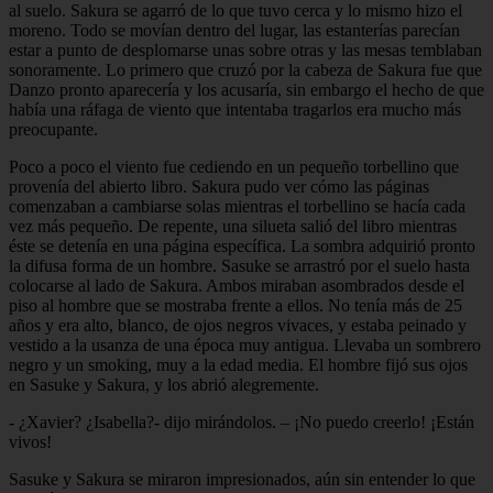
al suelo. Sakura se agarró de lo que tuvo cerca y lo mismo hizo el
moreno. Todo se movían dentro del lugar, las estanterías parecían
estar a punto de desplomarse unas sobre otras y las mesas temblaban
sonoramente. Lo primero que cruzó por la cabeza de Sakura fue que
Danzo pronto aparecería y los acusaría, sin embargo el hecho de que
había una ráfaga de viento que intentaba tragarlos era mucho más
preocupante.
Poco a poco el viento fue cediendo en un pequeño torbellino que
provenía del abierto libro. Sakura pudo ver cómo las páginas
comenzaban a cambiarse solas mientras el torbellino se hacía cada
vez más pequeño. De repente, una silueta salió del libro mientras
éste se detenía en una página específica. La sombra adquirió pronto
la difusa forma de un hombre. Sasuke se arrastró por el suelo hasta
colocarse al lado de Sakura. Ambos miraban asombrados desde el
piso al hombre que se mostraba frente a ellos. No tenía más de 25
años y era alto, blanco, de ojos negros vivaces, y estaba peinado y
vestido a la usanza de una época muy antigua. Llevaba un sombrero
negro y un smoking, muy a la edad media. El hombre fijó sus ojos
en Sasuke y Sakura, y los abrió alegremente.
- ¿Xavier? ¿Isabella?- dijo mirándolos. – ¡No puedo creerlo! ¡Están
vivos!
Sasuke y Sakura se miraron impresionados, aún sin entender lo que