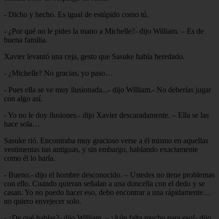
- Dicho y hecho. Es igual de estúpido como tú.
- ¿Por qué no le pides la mano a Michelle?- dijo William. – Es de
buena familia.
Xavier levantó una ceja, gesto que Sasuke había heredado.
- ¿Michelle? No gracias, yo paso…
- Pues ella se ve muy ilusionada...- dijo William.- No deberías jugar
con algo así.
- Yo no le doy ilusiones.- dijo Xavier descaradamente. – Ella se las
hace sola…
Sasuke rió. Encontraba muy gracioso verse a él mismo en aquellas
vestimentas tan antiguas, y sin embargo, hablando exactamente
como él lo haría.
- Bueno.- dijo el hombre desconocido. – Ustedes no tiene problemas
con ello. Cuando quieran señalan a una doncella con el dedo y se
casan. Yo no puedo hacer eso, debo encontrar a una rápidamente…
no quiero envejecer solo.
- ¿De qué hablas?- dijo William. – ¡Aún falta mucho para eso!- dijo