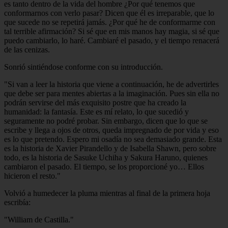
es tanto dentro de la vida del hombre ¿Por qué tenemos que
conformarnos con verlo pasar? Dicen que él es irreparable, que lo
que sucede no se repetirá jamás. ¿Por qué he de conformarme con
tal terrible afirmación? Si sé que en mis manos hay magia, si sé que
puedo cambiarlo, lo haré. Cambiaré el pasado, y el tiempo renacerá
de las cenizas.
Sonrió sintiéndose conforme con su introducción.
"Si van a leer la historia que viene a continuación, he de advertirles
que debe ser para mentes abiertas a la imaginación. Pues sin ella no
podrán servirse del más exquisito postre que ha creado la
humanidad: la fantasía. Este es mí relato, lo que sucedió y
seguramente no podré probar. Sin embargo, dicen que lo que se
escribe y llega a ojos de otros, queda impregnado de por vida y eso
es lo que pretendo. Espero mi osadía no sea demasiado grande. Esta
es la historia de Xavier Pirandello y de Isabella Shawn, pero sobre
todo, es la historia de Sasuke Uchiha y Sakura Haruno, quienes
cambiaron el pasado. El tiempo, se los proporcioné yo… Ellos
hicieron el resto."
Volvió a humedecer la pluma mientras al final de la primera hoja
escribía:
"William de Castilla."