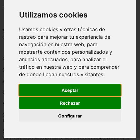
"El escritor humedeció su pluma en la tinta y escribió:
Utilizamos cookies
Usamos cookies y otras técnicas de
Y la magia termina una fría noche de junio mientras una chica
rastreo para mejorar tu experiencia de
entraba a la biblioteca..”
navegación en nuestra web, para
mostrarte contenidos personalizados y
Categories:
ANIME/MANGA
,
NARUTO
Characters:
Ninguno
anuncios adecuados, para analizar el
tráfico en nuestra web y para comprender
Generos:
Romance
de donde llegan nuestros visitantes.
Advertencias:
Lemon
Aceptar
Challenges:
Rechazar
Series:
Ninguno
Chapters:
59
Completed:
No
Word count:
190847
Read:
58190
Configurar
Published:
24/05/2011
Updated:
12/12/2011
Summary:
Sakura Haruno y Sasuke Uchiha van al mismo colegio, pero
simplemente
no
se soportan. Una noche se tiene que juntar en la