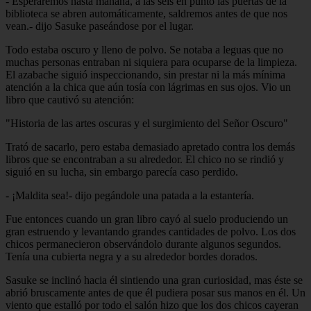
- Esperaremos hasta mañana, a las seis en punto las puertas de la
biblioteca se abren automáticamente, saldremos antes de que nos
vean.- dijo Sasuke paseándose por el lugar.
Todo estaba oscuro y lleno de polvo. Se notaba a leguas que no
muchas personas entraban ni siquiera para ocuparse de la limpieza.
El azabache siguió inspeccionando, sin prestar ni la más mínima
atención a la chica que aún tosía con lágrimas en sus ojos. Vio un
libro que cautivó su atención:
"Historia de las artes oscuras y el surgimiento del Señor Oscuro"
Trató de sacarlo, pero estaba demasiado apretado contra los demás
libros que se encontraban a su alrededor. El chico no se rindió y
siguió en su lucha, sin embargo parecía caso perdido.
- ¡Maldita sea!- dijo pegándole una patada a la estantería.
Fue entonces cuando un gran libro cayó al suelo produciendo un
gran estruendo y levantando grandes cantidades de polvo. Los dos
chicos permanecieron observándolo durante algunos segundos.
Tenía una cubierta negra y a su alrededor bordes dorados.
Sasuke se inclinó hacia él sintiendo una gran curiosidad, mas éste se
abrió bruscamente antes de que él pudiera posar sus manos en él. Un
viento que estalló por todo el salón hizo que los dos chicos cayeran