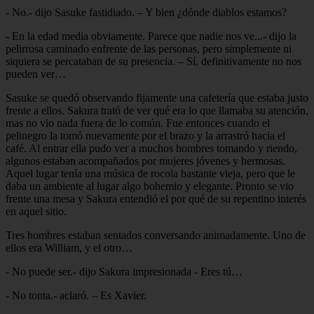
- No.- dijo Sasuke fastidiado. – Y bien ¿dónde diablos estamos?
- En la edad media obviamente. Parece que nadie nos ve...- dijo la
pelirrosa caminado enfrente de las personas, pero simplemente ni
siquiera se percataban de su presencia. – Sí, definitivamente no nos
pueden ver…
Sasuke se quedó observando fijamente una cafetería que estaba justo
frente a ellos. Sakura trató de ver qué era lo que llamaba su atención,
mas no vio nada fuera de lo común. Fue entonces cuando el
pelinegro la tomó nuevamente por el brazo y la arrastró hacia el
café. Al entrar ella pudo ver a muchos hombres tomando y riendo,
algunos estaban acompañados por mujeres jóvenes y hermosas.
Aquel lugar tenía una música de rocola bastante vieja, pero que le
daba un ambiente al lugar algo bohemio y elegante. Pronto se vio
frente una mesa y Sakura entendió el por qué de su repentino interés
en aquel sitio.
Tres hombres estaban sentados conversando animadamente. Uno de
ellos era William, y el otro…
- No puede ser.- dijo Sakura impresionada - Eres tú…
- No tonta.- aclaró. – Es Xavier.