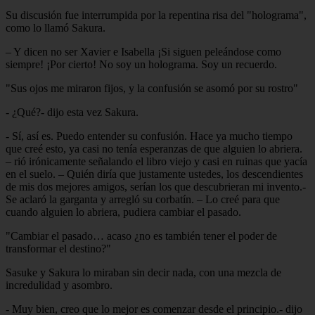
Su discusión fue interrumpida por la repentina risa del "holograma",
como lo llamó Sakura.
– Y dicen no ser Xavier e Isabella ¡Si siguen peleándose como
siempre! ¡Por cierto! No soy un holograma. Soy un recuerdo.
"Sus ojos me miraron fijos, y la confusión se asomó por su rostro"
- ¿Qué?- dijo esta vez Sakura.
- Sí, así es. Puedo entender su confusión. Hace ya mucho tiempo
que creé esto, ya casi no tenía esperanzas de que alguien lo abriera.
– rió irónicamente señalando el libro viejo y casi en ruinas que yacía
en el suelo. – Quién diría que justamente ustedes, los descendientes
de mis dos mejores amigos, serían los que descubrieran mi invento.-
Se aclaró la garganta y arregló su corbatín. – Lo creé para que
cuando alguien lo abriera, pudiera cambiar el pasado.
"Cambiar el pasado… acaso ¿no es también tener el poder de
transformar el destino?"
Sasuke y Sakura lo miraban sin decir nada, con una mezcla de
incredulidad y asombro.
- Muy bien, creo que lo mejor es comenzar desde el principio.- dijo