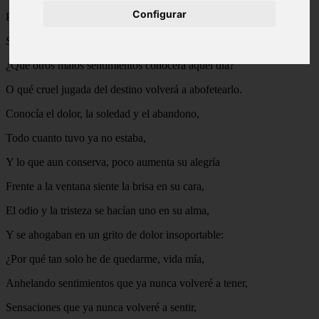
Configurar
Por entre las flores del inmenso campo.
Se pregunta qué nuevo rumbo tomará su vida,
¿Qué otros malos sentimientos conocerá aquel día?
O qué cruel jugada del destino volverá a abofetearlo.
Conocía el dolor, la soledad y el abandono,
Todo cuanto tuvo ya no estaba,
Y lo que aun conserva, poco aumenta su alegría
Frente a la ventana siente la brisa en su cara,
El odio y la tristeza se hacían uno en su alma,
Y se ahogaban en un grito de dolor insoportable:
¿Por qué tan solo he de quedarme, vida mía,
Anhelando sentimientos que ya nunca volveré a tener,
Sensaciones que ya nunca volveré a sentir,