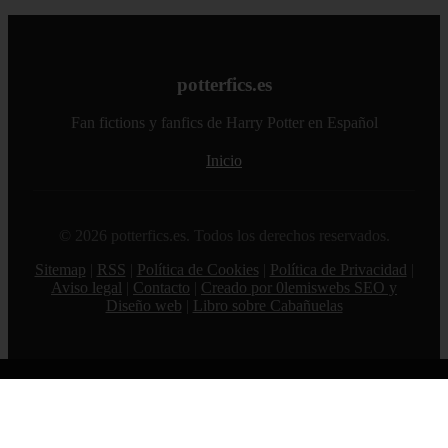
potterfics.es
Fan fictions y fanfics de Harry Potter en Español
Inicio
© 2026 potterfics.es. Todos los derechos reservados.
Sitemap
|
RSS
|
Política de Cookies
|
Política de Privacidad
|
Aviso legal
|
Contacto
|
Creado por 0lemiswebs SEO y
Diseño web
|
Libro sobre Cabañuelas