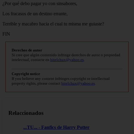
¿Por qué debo pagar yo con sinsabores,
Los fracasos de un destino errante,
Terrible y macabro hacia el cual tu misma me guiaste?
FIN
Derechos de autor
Si cree que algún contenido infringe derechos de autor o propiedad
intelectual, contacte en
bitelchux@yahoo.es
.
Copyright notice
If you believe any content infringes copyright or intellectual
property rights, please contact
bitelchux@yahoo.es
.
Relaccionados
...TU... - Fanfics de Harry Potter