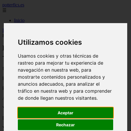
potterfics.es
☰
Inicio
Inicio
>
potterfics
>
El Dia Después de Haberlo Perdido Todo -
Fanfics de Harry Potter
Utilizamos cookies
El Dia Después de Haberlo Perdido Todo
- Fanfics de Harry Potter
Usamos cookies y otras técnicas de
rastreo para mejorar tu experiencia de
📅 13/06/2025
navegación en nuestra web, para
mostrarte contenidos personalizados y
El Día Después de Haberlo Perdido Todo (Harry Potter)
anuncios adecuados, para analizar el
Por Amalia FG
tráfico en nuestra web y para comprender
de donde llegan nuestros visitantes.
Abre los ojos en la mañana,
Y mira con asombro el nuevo día,
Aceptar
Los pájaros cantan en las copas de los árboles,
Rechazar
Y el viento sopla alegre y libre, como burlándose,