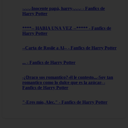
-.-.-.-Inocente papá, harry-.-.-.- - Fanfics de
Harry Potter
****-- HABIA UNA VEZ --***** - Fanfics de
Harry Potter
--Carta de Rosiie a Al-- - Fanfics de Harry Potter
... - Fanfics de Harry Potter
-¿Draco sos romantico?-él le contesto...-Soy tan
romantico como lo dulce que es la azúcar- -
Fanfics de Harry Potter
"-Eres mío, Alec." - Fanfics de Harry Potter