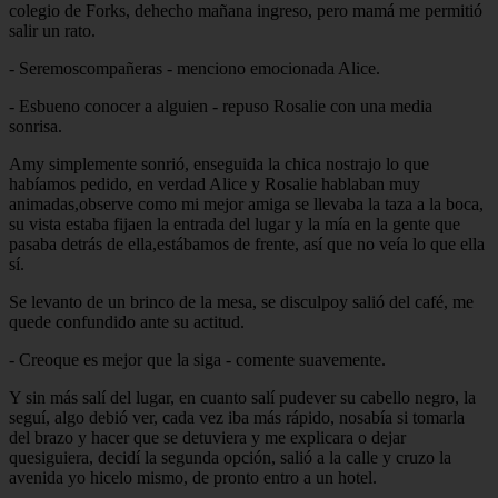
colegio de Forks, dehecho mañana ingreso, pero mamá me permitió
salir un rato.
- Seremoscompañeras - menciono emocionada Alice.
- Esbueno conocer a alguien - repuso Rosalie con una media
sonrisa.
Amy simplemente sonrió, enseguida la chica nostrajo lo que
habíamos pedido, en verdad Alice y Rosalie hablaban muy
animadas,observe como mi mejor amiga se llevaba la taza a la boca,
su vista estaba fijaen la entrada del lugar y la mía en la gente que
pasaba detrás de ella,estábamos de frente, así que no veía lo que ella
sí.
Se levanto de un brinco de la mesa, se disculpoy salió del café, me
quede confundido ante su actitud.
- Creoque es mejor que la siga - comente suavemente.
Y sin más salí del lugar, en cuanto salí pudever su cabello negro, la
seguí, algo debió ver, cada vez iba más rápido, nosabía si tomarla
del brazo y hacer que se detuviera y me explicara o dejar
quesiguiera, decidí la segunda opción, salió a la calle y cruzo la
avenida yo hicelo mismo, de pronto entro a un hotel.