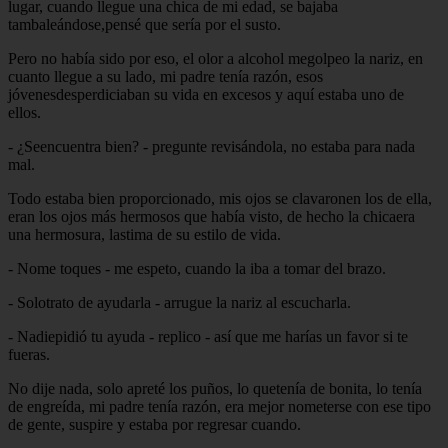
lugar, cuando llegue una chica de mi edad, se bajaba
tambaleándose,pensé que sería por el susto.
Pero no había sido por eso, el olor a alcohol megolpeo la nariz, en
cuanto llegue a su lado, mi padre tenía razón, esos
jóvenesdesperdiciaban su vida en excesos y aquí estaba uno de
ellos.
- ¿Seencuentra bien? - pregunte revisándola, no estaba para nada
mal.
Todo estaba bien proporcionado, mis ojos se clavaronen los de ella,
eran los ojos más hermosos que había visto, de hecho la chicaera
una hermosura, lastima de su estilo de vida.
- Nome toques - me espeto, cuando la iba a tomar del brazo.
- Solotrato de ayudarla - arrugue la nariz al escucharla.
- Nadiepidió tu ayuda - replico - así que me harías un favor si te
fueras.
No dije nada, solo apreté los puños, lo quetenía de bonita, lo tenía
de engreída, mi padre tenía razón, era mejor nometerse con ese tipo
de gente, suspire y estaba por regresar cuando.