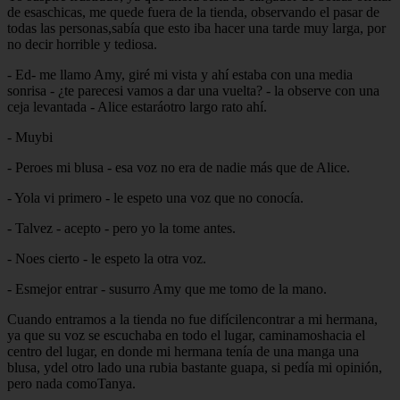
de esaschicas, me quede fuera de la tienda, observando el pasar de
todas las personas,sabía que esto iba hacer una tarde muy larga, por
no decir horrible y tediosa.
- Ed- me llamo Amy, giré mi vista y ahí estaba con una media
sonrisa - ¿te parecesi vamos a dar una vuelta? - la observe con una
ceja levantada - Alice estaráotro largo rato ahí.
- Muybi
- Peroes mi blusa - esa voz no era de nadie más que de Alice.
- Yola vi primero - le espeto una voz que no conocía.
- Talvez - acepto - pero yo la tome antes.
- Noes cierto - le espeto la otra voz.
- Esmejor entrar - susurro Amy que me tomo de la mano.
Cuando entramos a la tienda no fue difícilencontrar a mi hermana,
ya que su voz se escuchaba en todo el lugar, caminamoshacia el
centro del lugar, en donde mi hermana tenía de una manga una
blusa, ydel otro lado una rubia bastante guapa, si pedía mi opinión,
pero nada comoTanya.