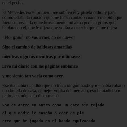
en el pecho.
El Mercedes era el primero, me subí en él y pusela radio, y para
colmo estaba la canción que me había cantado cuando me pidióque
fuera su novia, la quite bruscamente, mi alma pedía a gritos que
hablaracon él, que le dijera que yo iba a creer lo que él me dijera.
- No- gruñí - no vas a caer, no de nuevo.
Sigo el camino de baldosas amarillas
mientras oigo tus mentiras por últimavez
llevo mi diario con las páginas enblanco
y me siento tan vacía como ayer.
Ese día había decidido que no iría a ningún bar,hoy me había robado
una botella de casa, el mejor vodka del mercado, eso habíadicho mi
padre, cuando se lo dio a mamá.
Voy de antro en antro como un gato sin tejado
al que nadie le enseño a caer de pie
creo que he jugado en el bando equivocado