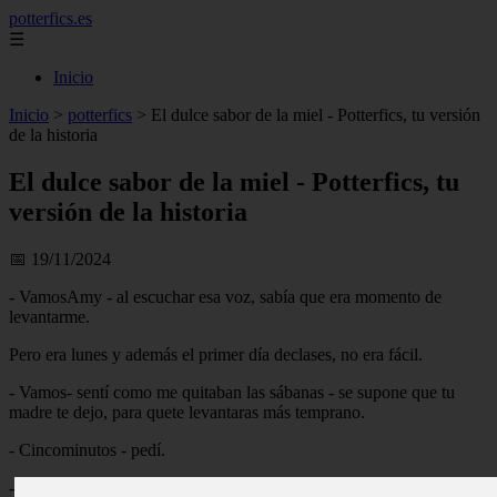
potterfics.es
☰
Inicio
Inicio
>
potterfics
>
El dulce sabor de la miel - Potterfics, tu versión
de la historia
El dulce sabor de la miel - Potterfics, tu
versión de la historia
📅 19/11/2024
- VamosAmy - al escuchar esa voz, sabía que era momento de
levantarme.
Pero era lunes y además el primer día declases, no era fácil.
- Vamos- sentí como me quitaban las sábanas - se supone que tu
madre te dejo, para quete levantaras más temprano.
- Cincominutos - pedí.
- Amy- llamo de nuevo - ¿Qué no quieres ver a Marco?