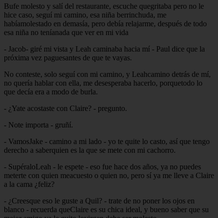
Bufe molesto y salí del restaurante, escuche quegritaba pero no le
hice caso, seguí mi camino, esa niña berrinchuda, me
habíamolestado en demasía, pero debía relajarme, después de todo
esa niña no teníanada que ver en mi vida
- Jacob- giré mi vista y Leah caminaba hacia mí - Paul dice que la
próxima vez paguesantes de que te vayas.
No conteste, solo seguí con mi camino, y Leahcamino detrás de mí,
no quería hablar con ella, me desesperaba hacerlo, porquetodo lo
que decía era a modo de burla.
- ¿Yate acostaste con Claire? - pregunto.
- Note importa - gruñí.
- VamosJake - camino a mi lado - yo te quite lo casto, así que tengo
derecho a saberquien es la que se mete con mi cachorro.
- SupéraloLeah - le espete - eso fue hace dos años, ya no puedes
meterte con quien meacuesto o quien no, pero sí ya me lleve a Claire
a la cama ¿feliz?
- ¿Creesque eso le guste a Quil? - trate de no poner los ojos en
blanco - recuerda queClaire es su chica ideal, y bueno saber que su