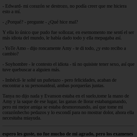
- Edward- mi corazón se destrozo, no podía creer que me hiciera
esto a mí.
- ¿Porqué? - pregunte - ¿Qué hice mal?
Y ella lo único que pudo fue sollozar, en esemomento me sentí el ser
más idiota del mundo, le había dado todo y ella mepagaba así.
- YoTe Amo - dijo roncamente Amy - te di todo, ¿y esto recibo a
cambio?
- Soyhombre - le contesto el idiota - tú no quisiste tener sexo, así que
tuve quebuscar a alguien más.
- Imbécil- le solté un puñetazo - pero felicidades, acaban de
encontrar a su personaideal, ambas porquerías juntas.
Tanya no dijo nada y Evanson estaba en el suelo,tome la mano de
Amy y la saque de ese lugar, las ganas de llorar estabanganando,
pero mi mejor amiga se estaba desmoronando, así que tome mi
corazónhecho pedazos y lo escondí para no mostrar dolor, ahora ella
necesitaba miayuda.
espero les guste, no fue mucho de mi agrado, pero los examenes