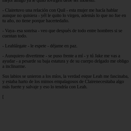
mejor amigo ya le quito lovirgen debe ser molesto.
- Clairetuvo una relación con Quil - esta mujer me hacía hablar
aunque no quisiera - yél le quito lo virgen, además lo que no fue en
tu año, no tiene porque hacertedaño.
- Vaya- esa sonrisa - veo que después de todo entre hombres si se
cuentan todo.
- Leahlárgate - le espete - déjame en paz.
- Aunquiero divertirme - se puso frente a mí - y tú Jake me vas a
ayudar - a pesarde su baja estatura y de su cuerpo delgado me obligo
a inclinarme.
Sus labios se unieron a los míos, la verdad esque Leah me fascinaba,
y estaba harto de los mimos empalagosos de Clairenecesitaba algo
más fuerte y salvaje y eso lo tendría con Leah.
[