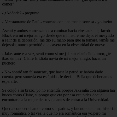
comer?
- ¿Adónde? - pregunte.
- Alrestaurante de Paul - contesto con una media sonrisa - yo invito.
Asentí y ambos comenzamos a caminar hacia elrestaurante, Jacob
Black era mi mejor amigo desde que mi madre me dejo, él meayudo
a salir de la depresión, me dio su mano para que la tomara, jamás me
dejosola, nunca permitió que cayera en la obscuridad de nuevo.
- Jake- ante esa voz, sentí como si me jalaran el cabello - amor, ¿te
ibas sin mí? -Claire la idiota novia de mi mejor amigo, hacía un
puchero.
- No- sonrió tan falsamente, que hasta la pared se habría dado
cuenta, pero sunovia era estúpida - le decía a Bella que deberíamos
esperarte.
Se colgó a su brazo, yo no entendía porque Jakesalía con alguien tan
hueca como Claire, supongo que era por esa estupidez deque
encontraría a la mujer de su vida antes de entrar a la Universidad.
Quería conocer el amor como sus padres, y buenono era una historia
muy romántica o tal vez la que no era romántica era yo,pero mi