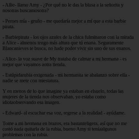
- Allie- llamo Amy - ¿Por qué no le das la blusa a la señorita y
nosotras buscamosotra?
- Peroes mía - gruño - me quedaría mejor a mí que a esta barbie
pirata.
- Barbiepirata - los ojos azules de la chica fulminaron con la mirada
a Alice - almenos tengo más altura que tú enana. Seguramente
Blancanieves te busca, no hade poder vivir sin uno de sus enanos.
- Alice- la voz suave de My trataba de calmar a mi hermana - es
mejor que vayamos aotra tienda.
- Estúpidarubia oxigenada - mi hermanita se abalanzo sobre ella -
nadie se mete con miestatura.
Y en menos de lo que imagine ya estaban en elsuelo, todas las
mujeres de la tienda nos observaban, yo estaba como
idiotaobservando esa imagen.
- Edward- al escuchar esa voz, regrese a la realidad - ayúdame.
Tome a mi hermana en brazos, era bastanteligera, así que no me
costó nada quitarla de la rubia, bueno Amy si teníaalgunos
problemas con la rubia.