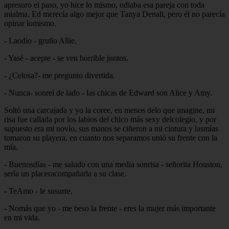
apresuro el paso, yo hice lo mismo, odiaba esa pareja con toda
mialma, Ed merecía algo mejor que Tanya Denali, pero él no parecía
opinar lomismo.
- Laodio - gruño Allie.
- Yasé - acepte - se ven horrible juntos.
- ¿Celosa?- me pregunto divertida.
- Nunca- sonreí de lado - las chicas de Edward son Alice y Amy.
Soltó una carcajada y yo la coree, en menos delo que imagine, mi
risa fue callada por los labios del chico más sexy delcolegio, y por
supuesto era mi novio, sus manos se ciñeron a mi cintura y lasmías
tomaron su playera, en cuanto nos separamos unió su frente con la
mía.
- Buenosdías - me saludo con una media sonrisa - señorita Houston,
sería un placeracompañarla a su clase.
- TeAmo - le susurre.
- Nomás que yo - me beso la frente - eres la mujer más importante
en mi vida.