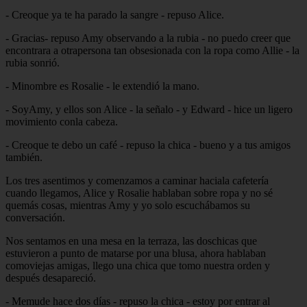
- Creoque ya te ha parado la sangre - repuso Alice.
- Gracias- repuso Amy observando a la rubia - no puedo creer que
encontrara a otrapersona tan obsesionada con la ropa como Allie - la
rubia sonrió.
- Minombre es Rosalie - le extendió la mano.
- SoyAmy, y ellos son Alice - la señalo - y Edward - hice un ligero
movimiento conla cabeza.
- Creoque te debo un café - repuso la chica - bueno y a tus amigos
también.
Los tres asentimos y comenzamos a caminar haciala cafetería
cuando llegamos, Alice y Rosalie hablaban sobre ropa y no sé
quemás cosas, mientras Amy y yo solo escuchábamos su
conversación.
Nos sentamos en una mesa en la terraza, las doschicas que
estuvieron a punto de matarse por una blusa, ahora hablaban
comoviejas amigas, llego una chica que tomo nuestra orden y
después desapareció.
- Memude hace dos días - repuso la chica - estoy por entrar al