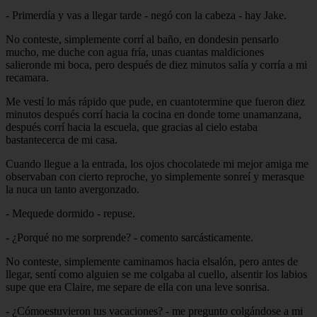
- Primerdía y vas a llegar tarde - negó con la cabeza - hay Jake.
No conteste, simplemente corrí al baño, en dondesin pensarlo
mucho, me duche con agua fría, unas cuantas maldiciones
salieronde mi boca, pero después de diez minutos salía y corría a mi
recamara.
Me vestí lo más rápido que pude, en cuantotermine que fueron diez
minutos después corrí hacia la cocina en donde tome unamanzana,
después corrí hacia la escuela, que gracias al cielo estaba
bastantecerca de mi casa.
Cuando llegue a la entrada, los ojos chocolatede mi mejor amiga me
observaban con cierto reproche, yo simplemente sonreí y merasque
la nuca un tanto avergonzado.
- Mequede dormido - repuse.
- ¿Porqué no me sorprende? - comento sarcásticamente.
No conteste, simplemente caminamos hacia elsalón, pero antes de
llegar, sentí como alguien se me colgaba al cuello, alsentir los labios
supe que era Claire, me separe de ella con una leve sonrisa.
- ¿Cómoestuvieron tus vacaciones? - me pregunto colgándose a mi