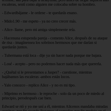
escaleras, sentí como alguien me colocaba sobre su hombro.
- Edwardbájame - le ordene - te quedarás enano.
- Mido1.90 - me espeto - ya no creo crecer más.
- Alice- llame, pero mi amiga simplemente reía.
- Hacenuna estupenda pareja - comento Alice, después de su ataque
de risa - imagínensea los sobrinos hermosos que me darían si
quedarán juntos.
- Tuhermana está loca - dije ya sin hacer nada porque me bajara.
- Losé - acepto - pero no podemos hacer nada más que quererla.
- ¿Quétal si le presentamos a Jasper? - cuestione, mientras
bajábamos las escaleras -ambos están locos.
- Yalo conozco - replico Alice - y no es mi tipo.
- Miprimo es hermoso - le reproche - solo da un poco de miedo al
principio, perodespués cae bien.
Edward se rió y yo me uní a él, mientras Alicenos mandaba miradas
asesinas, por fin cuando llegamos al comedor, por fin medejo en el