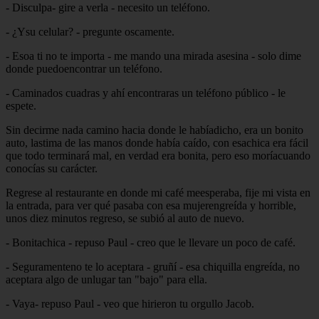
- Disculpa- gire a verla - necesito un teléfono.
- ¿Ysu celular? - pregunte oscamente.
- Esoa ti no te importa - me mando una mirada asesina - solo dime
donde puedoencontrar un teléfono.
- Caminados cuadras y ahí encontraras un teléfono público - le
espete.
Sin decirme nada camino hacia donde le habíadicho, era un bonito
auto, lastima de las manos donde había caído, con esachica era fácil
que todo terminará mal, en verdad era bonita, pero eso moríacuando
conocías su carácter.
Regrese al restaurante en donde mi café meesperaba, fije mi vista en
la entrada, para ver qué pasaba con esa mujerengreída y horrible,
unos diez minutos regreso, se subió al auto de nuevo.
- Bonitachica - repuso Paul - creo que le llevare un poco de café.
- Seguramenteno te lo aceptara - gruñí - esa chiquilla engreída, no
aceptara algo de unlugar tan "bajo" para ella.
- Vaya- repuso Paul - veo que hirieron tu orgullo Jacob.