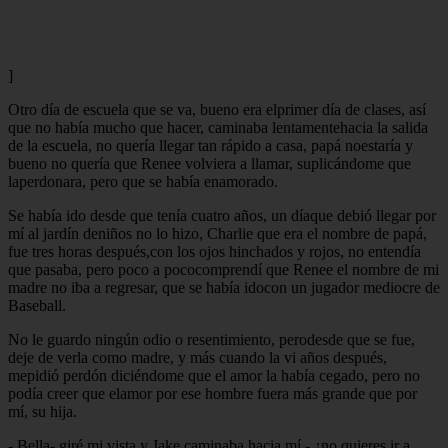
]
Otro día de escuela que se va, bueno era elprimer día de clases, así
que no había mucho que hacer, caminaba lentamentehacia la salida
de la escuela, no quería llegar tan rápido a casa, papá noestaría y
bueno no quería que Renee volviera a llamar, suplicándome que
laperdonara, pero que se había enamorado.
Se había ido desde que tenía cuatro años, un díaque debió llegar por
mí al jardín deniños no lo hizo, Charlie que era el nombre de papá,
fue tres horas después,con los ojos hinchados y rojos, no entendía
que pasaba, pero poco a pococomprendí que Renee el nombre de mi
madre no iba a regresar, que se había idocon un jugador mediocre de
Baseball.
No le guardo ningún odio o resentimiento, perodesde que se fue,
deje de verla como madre, y más cuando la vi años después,
mepidió perdón diciéndome que el amor la había cegado, pero no
podía creer que elamor por ese hombre fuera más grande que por
mí, su hija.
- Bella- giré mi vista y Jake caminaba hacia mí - ¿no quieres ir a