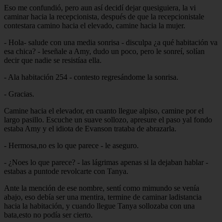
Eso me confundió, pero aun así decidí dejar quesiguiera, la vi
caminar hacia la recepcionista, después de que la recepcionistale
contestara camino hacia el elevado, camine hacia la mujer.
- Hola- salude con una media sonrisa - disculpa ¿a qué habitación va
esa chica? - leseñale a Amy, dudo un poco, pero le sonreí, solían
decir que nadie se resistíaa ella.
- Ala habitación 254 - contesto regresándome la sonrisa.
- Gracias.
Camine hacia el elevador, en cuanto llegue alpiso, camine por el
largo pasillo. Escuche un suave sollozo, apresure el paso yal fondo
estaba Amy y el idiota de Evanson trataba de abrazarla.
- Hermosa,no es lo que parece - le aseguro.
- ¿Noes lo que parece? - las lágrimas apenas si la dejaban hablar -
estabas a puntode revolcarte con Tanya.
Ante la mención de ese nombre, sentí como mimundo se venía
abajo, eso debía ser una mentira, termine de caminar ladistancia
hacia la habitación, y cuando llegue Tanya sollozaba con una
bata,esto no podía ser cierto.