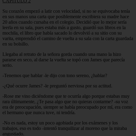
CAPÍTULO 2
Su corazón empezó a latir con velocidad, si no se equivocaba tenía
en sus manos una carta que posiblemente escribiera su madre hace
20 años cuando cursaba en el colegio. Decidió que lo mejor sería
leerla en su sala, pues estaba más a gusto, guardó sus libros en la
mochila, el libro que había sacado lo devolvió a su sitio con su
varita, emprendió el camino de vuelta a su sala con la carta guardada
en su bolsillo.
Llegaba al retrato de la señora gorda cuando una mano la hizo
pararse en seco, al darse la vuelta se topó con James que parecía
serio.
-Tenemos que hablar -le dijo con tono sereno, ¿hablar?
-¿Qué ocurre James? -le preguntó nerviosa por su actitud.
-Rose me vino diciéndome que te ocurría algo porque estabas muy
rara últimamente, ¿Te pasa algo que no quieras contarme? -su voz
era de preocupación, siempre se había preocupado por mí, era como
el hermano que nunca tuve, ni tendría.
-No es nada, estoy un poco agobiada por los exámenes y los
trabajos, eso es todo -intentó tranquilizar al moreno que la miraba
angustiado.