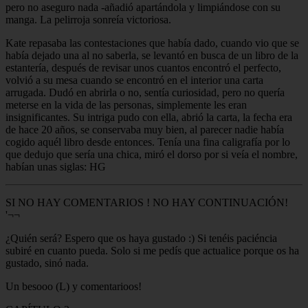
pero no aseguro nada -añadió apartándola y limpiándose con su
manga. La pelirroja sonreía victoriosa.
Kate repasaba las contestaciones que había dado, cuando vio que se
había dejado una al no saberla, se levantó en busca de un libro de la
estantería, después de revisar unos cuantos encontró el perfecto,
volvió a su mesa cuando se encontró en el interior una carta
arrugada. Dudó en abrirla o no, sentía curiosidad, pero no quería
meterse en la vida de las personas, simplemente les eran
insignificantes. Su intriga pudo con ella, abrió la carta, la fecha era
de hace 20 años, se conservaba muy bien, al parecer nadie había
cogido aquél libro desde entonces. Tenía una fina caligrafía por lo
que dedujo que sería una chica, miró el dorso por si veía el nombre,
habían unas siglas: HG
SI NO HAY COMENTARIOS ! NO HAY CONTINUACIÓN!
'¬¬
¿Quién será? Espero que os haya gustado :) Si tenéis paciéncia
subiré en cuanto pueda. Solo si me pedís que actualice porque os ha
gustado, sinó nada.
Un besooo (L) y comentarioos!