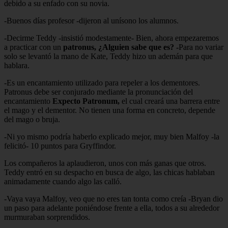
debido a su enfado con su novia.
-Buenos días profesor -dijeron al unísono los alumnos.
-Decirme Teddy -insistió modestamente- Bien, ahora empezaremos
a practicar con un
patronus, ¿Alguien sabe que es? -
Para no variar
solo se levantó la mano de Kate, Teddy hizo un ademán para que
hablara.
-Es un encantamiento utilizado para repeler a los dementores.
Patronus debe ser conjurado mediante la pronunciación del
encantamiento
Expecto Patronum,
el cual creará una barrera entre
el mago y el dementor. No tienen una forma en concreto, depende
del mago o bruja.
-Ni yo mismo podría haberlo explicado mejor, muy bien Malfoy -la
felicitó- 10 puntos para Gryffindor.
Los compañeros la aplaudieron, unos con más ganas que otros.
Teddy entró en su despacho en busca de algo, las chicas hablaban
animadamente cuando algo las calló.
-Vaya vaya Malfoy, veo que no eres tan tonta como creía -Bryan dio
un paso para adelante poniéndose frente a ella, todos a su alrededor
murmuraban sorprendidos.