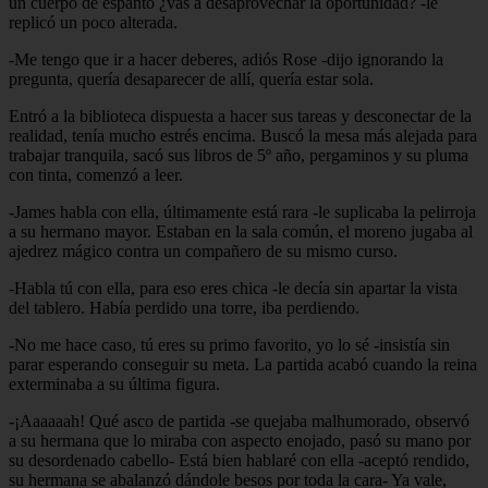
un cuerpo de espanto ¿vas a desaprovechar la oportunidad? -le
replicó un poco alterada.
-Me tengo que ir a hacer deberes, adiós Rose -dijo ignorando la
pregunta, quería desaparecer de allí, quería estar sola.
Entró a la biblioteca dispuesta a hacer sus tareas y desconectar de la
realidad, tenía mucho estrés encima. Buscó la mesa más alejada para
trabajar tranquila, sacó sus libros de 5º año, pergaminos y su pluma
con tinta, comenzó a leer.
-James habla con ella, últimamente está rara -le suplicaba la pelirroja
a su hermano mayor. Estaban en la sala común, el moreno jugaba al
ajedrez mágico contra un compañero de su mismo curso.
-Habla tú con ella, para eso eres chica -le decía sin apartar la vista
del tablero. Había perdido una torre, iba perdiendo.
-No me hace caso, tú eres su primo favorito, yo lo sé -insistía sin
parar esperando conseguir su meta. La partida acabó cuando la reina
exterminaba a su última figura.
-¡Aaaaaah! Qué asco de partida -se quejaba malhumorado, observó
a su hermana que lo miraba con aspecto enojado, pasó su mano por
su desordenado cabello- Está bien hablaré con ella -aceptó rendido,
su hermana se abalanzó dándole besos por toda la cara- Ya vale,