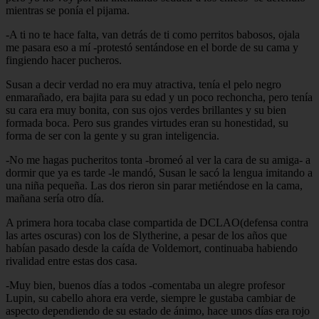
mientras se ponía el pijama.
-A ti no te hace falta, van detrás de ti como perritos babosos, ojala
me pasara eso a mí -protestó sentándose en el borde de su cama y
fingiendo hacer pucheros.
Susan a decir verdad no era muy atractiva, tenía el pelo negro
enmarañado, era bajita para su edad y un poco rechoncha, pero tenía
su cara era muy bonita, con sus ojos verdes brillantes y su bien
formada boca. Pero sus grandes virtudes eran su honestidad, su
forma de ser con la gente y su gran inteligencia.
-No me hagas pucheritos tonta -bromeó al ver la cara de su amiga- a
dormir que ya es tarde -le mandó, Susan le sacó la lengua imitando a
una niña pequeña. Las dos rieron sin parar metiéndose en la cama,
mañana sería otro día.
A primera hora tocaba clase compartida de DCLAO(defensa contra
las artes oscuras) con los de Slytherine, a pesar de los años que
habían pasado desde la caída de Voldemort, continuaba habiendo
rivalidad entre estas dos casa.
-Muy bien, buenos días a todos -comentaba un alegre profesor
Lupin, su cabello ahora era verde, siempre le gustaba cambiar de
aspecto dependiendo de su estado de ánimo, hace unos días era rojo