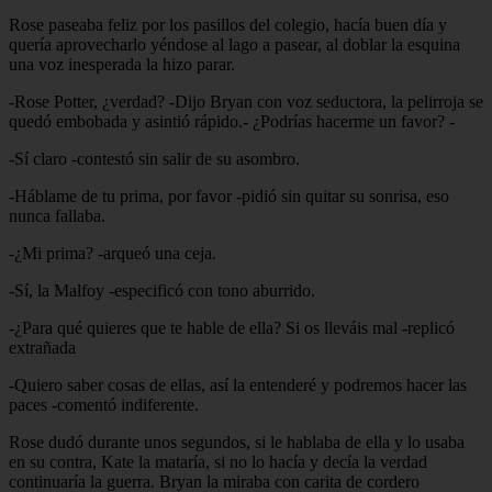
Rose paseaba feliz por los pasillos del colegio, hacía buen día y
quería aprovecharlo yéndose al lago a pasear, al doblar la esquina
una voz inesperada la hizo parar.
-Rose Potter, ¿verdad? -Dijo Bryan con voz seductora, la pelirroja se
quedó embobada y asintió rápido.- ¿Podrías hacerme un favor? -
-Sí claro -contestó sin salir de su asombro.
-Háblame de tu prima, por favor -pidió sin quitar su sonrisa, eso
nunca fallaba.
-¿Mi prima? -arqueó una ceja.
-Sí, la Malfoy -especificó con tono aburrido.
-¿Para qué quieres que te hable de ella? Si os lleváis mal -replicó
extrañada
-Quiero saber cosas de ellas, así la entenderé y podremos hacer las
paces -comentó indiferente.
Rose dudó durante unos segundos, si le hablaba de ella y lo usaba
en su contra, Kate la mataría, si no lo hacía y decía la verdad
continuaría la guerra. Bryan la miraba con carita de cordero