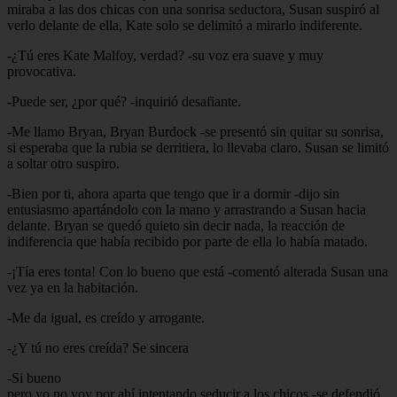
miraba a las dos chicas con una sonrisa seductora, Susan suspiró al
verlo delante de ella, Kate solo se delimitó a mirarlo indiferente.
-¿Tú eres Kate Malfoy, verdad? -su voz era suave y muy
provocativa.
-Puede ser, ¿por qué? -inquirió desafiante.
-Me llamo Bryan, Bryan Burdock -se presentó sin quitar su sonrisa,
si esperaba que la rubia se derritiera, lo llevaba claro. Susan se limitó
a soltar otro suspiro.
-Bien por ti, ahora aparta que tengo que ir a dormir -dijo sin
entusiasmo apartándolo con la mano y arrastrando a Susan hacia
delante. Bryan se quedó quieto sin decir nada, la reacción de
indiferencia que había recibido por parte de ella lo había matado.
-¡Tía eres tonta! Con lo bueno que está -comentó alterada Susan una
vez ya en la habitación.
-Me da igual, es creído y arrogante.
-¿Y tú no eres creída? Se sincera
-Si bueno
pero yo no voy por ahí intentando seducir a los chicos -se defendió