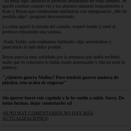
-Ya estoy aquí -anunció el profesor arrastrando un viejo armario. Se
quedó confuso cuando vio a los alumnos mirando boquiabiertos a
Kate y Bryan que continuaban mirándose con repugnancia- ¿Me he
perdido algo? -preguntó desconcertado.
La rubia apartó la mirada del castaño, respiró hondo y miró al
profesor esbozando una sonrisa.
-Nada Teddy, solo estábamos hablando -dijo serenándose y
pareciendo lo más dulce posible.
Bryan parecía muy enfadado por la amenaza que había recibido,
nadie que lo conociera lo había osado amenazarlo y ella no sería la
primera.
"¿Quieres guerra Malfoy? Pues tendrás guerra muñeca de
plástico, esto acaba de empezar"
Sin querer borré este capítulo y lo he vuelto a subir. Sorry. De
todas formas, dejar comentarios xd
¡
SI NO HAY COMENTARIOS NO HAY MÁS
ACTUALIZACIONES
!