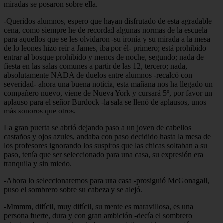
miradas se posaron sobre ella.
-Queridos alumnos, espero que hayan disfrutado de esta agradable
cena, como siempre he de recordad algunas normas de la escuela
para aquellos que se les olvidaron -su ironía y su mirada a la mesa
de lo leones hizo reír a James, iba por él- primero; está prohibido
entrar al bosque prohibido y menos de noche, segundo; nada de
fiesta en las salas comunes a partir de las 12, tercero; nada,
absolutamente NADA de duelos entre alumnos -recalcó con
severidad- ahora una buena noticia, esta mañana nos ha llegado un
compañero nuevo, viene de Nueva York y cursará 5º, por favor un
aplauso para el señor Burdock -la sala se llenó de aplausos, unos
más sonoros que otros.
La gran puerta se abrió dejando paso a un joven de cabellos
castaños y ojos azules, andaba con paso decidido hasta la mesa de
los profesores ignorando los suspiros que las chicas soltaban a su
paso, tenía que ser seleccionado para una casa, su expresión era
tranquila y sin miedo.
-Ahora lo seleccionaremos para una casa -prosiguió McGonagall,
puso el sombrero sobre su cabeza y se alejó.
-Mmmm, difícil, muy difícil, su mente es maravillosa, es una
persona fuerte, dura y con gran ambición -decía el sombrero