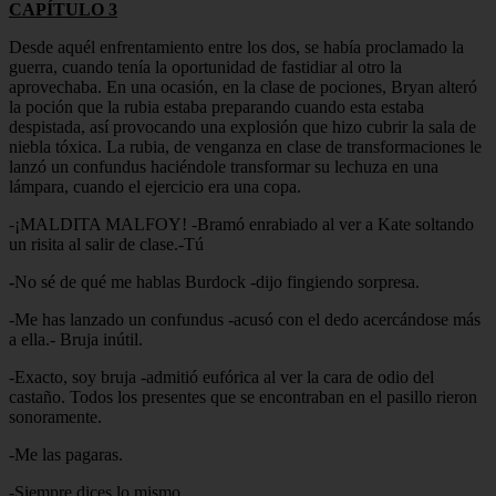
CAPÍTULO 3
Desde aquél enfrentamiento entre los dos, se había proclamado la
guerra, cuando tenía la oportunidad de fastidiar al otro la
aprovechaba. En una ocasión, en la clase de pociones, Bryan alteró
la poción que la rubia estaba preparando cuando esta estaba
despistada, así provocando una explosión que hizo cubrir la sala de
niebla tóxica. La rubia, de venganza en clase de transformaciones le
lanzó un confundus haciéndole transformar su lechuza en una
lámpara, cuando el ejercicio era una copa.
-¡MALDITA MALFOY! -Bramó enrabiado al ver a Kate soltando
un risita al salir de clase.-Tú
-
No sé de qué me hablas Burdock -dijo fingiendo sorpresa.
-Me has lanzado un confundus -acusó con el dedo acercándose más
a ella.- Bruja inútil.
-Exacto, soy bruja -admitió eufórica al ver la cara de odio del
castaño. Todos los presentes que se encontraban en el pasillo rieron
sonoramente.
-Me las pagaras.
-Siempre dices lo mismo.