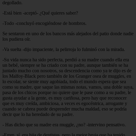
degollado.
-Está bien -aceptó- ¿Qué quieres saber?
-Todo -concluyó encogiéndose de hombros.
Se sentaron en uno de los bancos más alejados del patio donde nadie
los pudiera oír.
-Va suelta -dijo impaciente, la pelirroja lo fulminó con la mirada.
-Su vida nunca ha sido perfecta, perdió a su madre cuando ella era
un bebé, siempre se ha criado con su padre, aunque también se ha
juntado mucho con nosotros, su descendencia como ya te dijo es de
los Malfoy-Black pero también de los Granger osea de muggles, en
lo escolar, se siente muy agobiada, todo el mundo espera que sea
como su madre, que saque las mismas notas, vamos, una doble suya,
pasa de los chicos porque no quiere que le pase como a su padre, le
gusta ayudar a la gente, es muy cariñosa, pero hay que reconocer
que es muy creída, ambiciosa, a veces es egocéntrica, arrogante y
cuando se cabrea puede desprender mucha maldad, eso se podría
decir que lo ha heredado de su padre.
- Has dicho que su madre era muggle, ¿no? -intervino pensativo.
-Emm, sí, era hija de dentistas, pero la mejor bruja que ha tenido