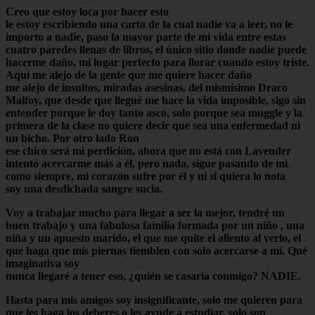
Creo que estoy loca por hacer esto
le estoy escribiendo una carta de la cual nadie va a leer, no le
importo a nadie, paso la mayor parte de mi vida entre estas
cuatro paredes llenas de libros, el único sitio donde nadie puede
hacerme daño, mi lugar perfecto para llorar cuando estoy triste.
Aquí me alejo de la gente que me quiere hacer daño
me alejo de insultos, miradas asesinas, del mismísimo Draco
Malfoy, que desde que llegué me hace la vida imposible, sigo sin
entender porque le doy tanto asco, solo porque sea muggle y la
primera de la clase no quiere decir que sea una enfermedad ni
un bicho. Por otro lado Ron
ese chico será mi perdición, ahora que no está con Lavender
intento acercarme más a él, pero nada, sigue pasando de mí
como siempre, mi corazón sufre por él y ni si quiera lo nota
soy una desdichada sangre sucia.
Voy a trabajar mucho para llegar a ser la mejor, tendré un
buen trabajo y una fabulosa familia formada por un niño , una
niña y un apuesto marido, el que me quite el aliento al verlo, el
que haga que mis piernas tiemblen con solo acercarse a mí. Qué
imaginativa soy
nunca llegaré a tener eso, ¿quién se casaría conmigo? NADIE.
Hasta para mis amigos soy insignificante, solo me quieren para
que les haga los deberes o les ayude a estudiar, solo son