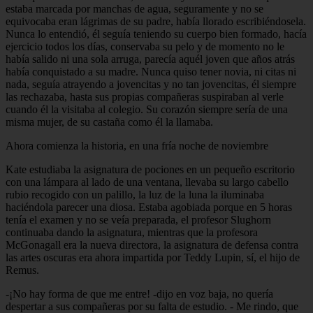
estaba marcada por manchas de agua, seguramente y no se
equivocaba eran lágrimas de su padre, había llorado escribiéndosela.
Nunca lo entendió, él seguía teniendo su cuerpo bien formado, hacía
ejercicio todos los días, conservaba su pelo y de momento no le
había salido ni una sola arruga, parecía aquél joven que años atrás
había conquistado a su madre. Nunca quiso tener novia, ni citas ni
nada, seguía atrayendo a jovencitas y no tan jovencitas, él siempre
las rechazaba, hasta sus propias compañeras suspiraban al verle
cuando él la visitaba al colegio. Su corazón siempre sería de una
misma mujer, de su castaña como él la llamaba.
Ahora comienza la historia, en una fría noche de noviembre
Kate estudiaba la asignatura de pociones en un pequeño escritorio
con una lámpara al lado de una ventana, llevaba su largo cabello
rubio recogido con un palillo, la luz de la luna la iluminaba
haciéndola parecer una diosa. Estaba agobiada porque en 5 horas
tenía el examen y no se veía preparada, el profesor Slughorn
continuaba dando la asignatura, mientras que la profesora
McGonagall era la nueva directora, la asignatura de defensa contra
las artes oscuras era ahora impartida por Teddy Lupin, sí, el hijo de
Remus.
-¡No hay forma de que me entre! -dijo en voz baja, no quería
despertar a sus compañeras por su falta de estudio. - Me rindo, que