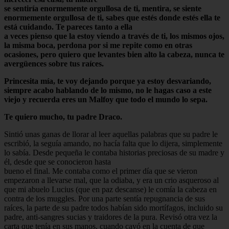
se sentiría enormemente orgullosa de ti, mentira, se siente
enormemente orgullosa de ti, sabes que estés donde estés ella te
está cuidando. Te pareces tanto a ella
a veces pienso que la estoy viendo a través de ti, los mismos ojos,
la misma boca, perdona por si me repite como en otras
ocasiones, pero quiero que levantes bien alto la cabeza, nunca te
avergüences sobre tus raíces.
Princesita mía, te voy dejando porque ya estoy desvariando,
siempre acabo hablando de lo mismo, no le hagas caso a este
viejo y recuerda eres un Malfoy que todo el mundo lo sepa.
Te quiero mucho, tu padre Draco.
Sintió unas ganas de llorar al leer aquellas palabras que su padre le
escribió, la seguía amando, no hacía falta que lo dijera, simplemente
lo sabía. Desde pequeña le contaba historias preciosas de su madre y
él, desde que se conocieron hasta
bueno el final. Me contaba como el primer día que se vieron
empezaron a llevarse mal, que la odiaba, y era un crio asqueroso al
que mi abuelo Lucius (que en paz descanse) le comía la cabeza en
contra de los muggles. Por una parte sentía repugnancia de sus
raíces, la parte de su padre todos habían sido mortífagos, incluido su
padre, anti-sangres sucias y traidores de la pura. Revisó otra vez la
carta que tenía en sus manos, cuando cayó en la cuenta de que