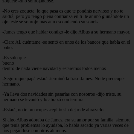
zoquete -dijo sonrojándose.
-No eres zoquete, lo que pasa es que te pondrás nervioso y no te
saldrá, pero yo tengo plena confianza en ti -le animó guiñándole un
ojo, este se sonrojó más aun escondiendo su sonrisa.
-James tengo que hablar contigo -le dijo Albus a su hermano mayor.
-Claro Al, cuéntame -se sentó en unos de los bancos que había en el
patio.
-Es solo que
bueno
dentro de nada viene navidad y estaremos todos menos
-Seguro que papá estará -terminó la frase James- No te preocupes
hermano.
-Ya lleva dos navidades sin pasarlas con nosotros -dijo triste, su
hermano se levantó y lo abrazó con ternura.
-Estará, no te preocupes -repitió sin dejar de abrazarlo.
Si algo Albus adoraba de James, era su amor por su familia, siempre
que tenía problemas lo ayudaba, lo había sacado ya varias veces de
líos pegándose con otros alumnos.