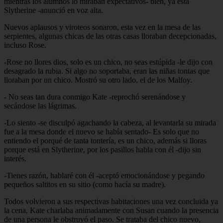
mientras los alumnos lo miraban expectativos- bien, ya está
Slytherine -anunció en voz alta.
Nuevos aplausos y viroteos sonaron, esta vez en la mesa de las
serpientes, algunas chicas de las otras casas lloraban decepcionadas,
incluso Rose.
-Rose no llores dios, solo es un chico, no seas estúpida -le dijo con
desagrado la rubia. Si algo no soportaba, eran las niñas tontas que
lloraban por un chico. Mostró su otro lado, el de los Malfoy.
- No seas tan dura conmigo Kate -reprochó serenándose y
secándose las lágrimas.
-Lo siento -se disculpó agachando la cabeza, al levantarla su mirada
fue a la mesa donde el nuevo se había sentado- Es solo que no
entiendo el porqué de tanta tontería, es un chico, además si lloras
porque está en Slytherine, por los pasillos habla con él -dijo sin
interés.
-Tienes razón, hablaré con él -aceptó emocionándose y pegando
pequeños saltitos en su sitio (como hacía su madre).
Todos volvieron a sus respectivas habitaciones una vez concluida ya
la cena, Kate charlaba animadamente con Susan cuando la presencia
de una persona le obstruyó el paso. Se trataba del chico nuevo,