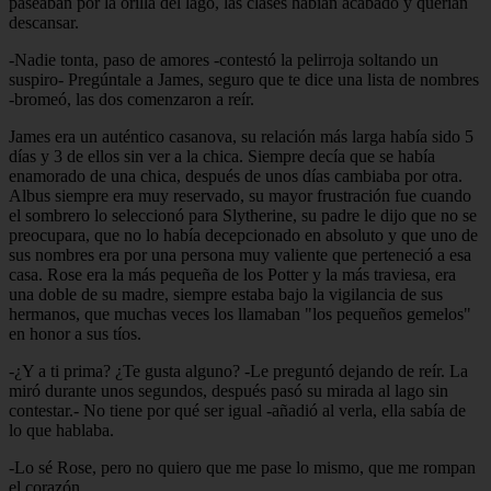
paseaban por la orilla del lago, las clases habían acabado y querían
descansar.
-Nadie tonta, paso de amores -contestó la pelirroja soltando un
suspiro- Pregúntale a James, seguro que te dice una lista de nombres
-bromeó, las dos comenzaron a reír.
James era un auténtico casanova, su relación más larga había sido 5
días y 3 de ellos sin ver a la chica. Siempre decía que se había
enamorado de una chica, después de unos días cambiaba por otra.
Albus siempre era muy reservado, su mayor frustración fue cuando
el sombrero lo seleccionó para Slytherine, su padre le dijo que no se
preocupara, que no lo había decepcionado en absoluto y que uno de
sus nombres era por una persona muy valiente que perteneció a esa
casa. Rose era la más pequeña de los Potter y la más traviesa, era
una doble de su madre, siempre estaba bajo la vigilancia de sus
hermanos, que muchas veces los llamaban "los pequeños gemelos"
en honor a sus tíos.
-¿Y a ti prima? ¿Te gusta alguno? -Le preguntó dejando de reír. La
miró durante unos segundos, después pasó su mirada al lago sin
contestar.- No tiene por qué ser igual -añadió al verla, ella sabía de
lo que hablaba.
-Lo sé Rose, pero no quiero que me pase lo mismo, que me rompan
el corazón