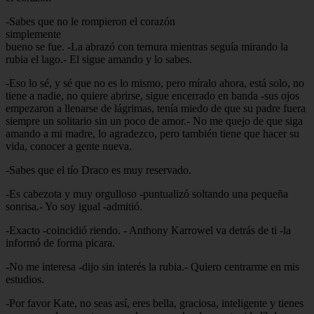
-Sabes que no le rompieron el corazón
simplemente
bueno se fue. -La abrazó con ternura mientras seguía mirando la
rubia el lago.- El sigue amando y lo sabes.
-Eso lo sé, y sé que no es lo mismo, pero míralo ahora, está solo, no
tiene a nadie, no quiere abrirse, sigue encerrado en banda -sus ojos
empezaron a llenarse de lágrimas, tenía miedo de que su padre fuera
siempre un solitario sin un poco de amor.- No me quejo de que siga
amando a mi madre, lo agradezco, pero también tiene que hacer su
vida, conocer a gente nueva.
-Sabes que el tío Draco es muy reservado.
-Es cabezota y muy orgulloso -puntualizó soltando una pequeña
sonrisa.- Yo soy igual -admitió.
-Exacto -coincidió riendo. - Anthony Karrowel va detrás de ti -la
informó de forma picara.
-No me interesa -dijo sin interés la rubia.- Quiero centrarme en mis
estudios.
-Por favor Kate, no seas así, eres bella, graciosa, inteligente y tienes