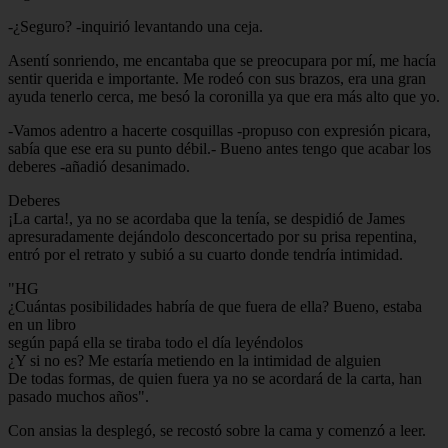
-¿Seguro? -inquirió levantando una ceja.
Asentí sonriendo, me encantaba que se preocupara por mí, me hacía
sentir querida e importante. Me rodeó con sus brazos, era una gran
ayuda tenerlo cerca, me besó la coronilla ya que era más alto que yo.
-Vamos adentro a hacerte cosquillas -propuso con expresión picara,
sabía que ese era su punto débil.- Bueno antes tengo que acabar los
deberes -añadió desanimado.
Deberes
¡La carta!, ya no se acordaba que la tenía, se despidió de James
apresuradamente dejándolo desconcertado por su prisa repentina,
entró por el retrato y subió a su cuarto donde tendría intimidad.
"HG
¿Cuántas posibilidades habría de que fuera de ella? Bueno, estaba
en un libro
según papá ella se tiraba todo el día leyéndolos
¿Y si no es? Me estaría metiendo en la intimidad de alguien
De todas formas, de quien fuera ya no se acordará de la carta, han
pasado muchos años".
Con ansias la desplegó, se recostó sobre la cama y comenzó a leer.