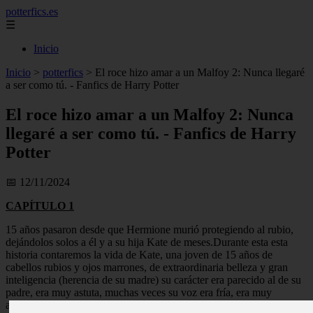
potterfics.es
☰
Inicio
Inicio
>
potterfics
>
El roce hizo amar a un Malfoy 2: Nunca llegaré
a ser como tú. - Fanfics de Harry Potter
El roce hizo amar a un Malfoy 2: Nunca
llegaré a ser como tú. - Fanfics de Harry
Potter
📅 12/11/2024
CAPÍTULO 1
15 años pasaron desde que Hermione murió protegiendo al rubio,
dejándolos solos a él y a su hija Kate de meses.Durante esta esta
historia contaremos la vida de Kate, una joven de 15 años de
cabellos rubios y ojos marrones, de extraordinaria belleza y gran
inteligencia (herencia de su madre) su carácter era parecido al de su
padre, era muy astuta, muchas veces su voz era fría, era muy
arrogante y creída, pero lo que la diferenciaba era su lado más dulce,