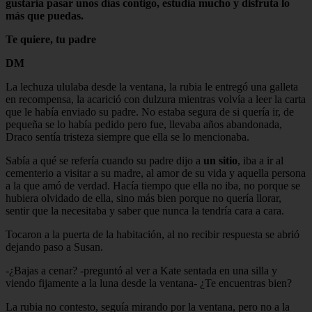
gustaría pasar unos días contigo, estudia mucho y disfruta lo
más que puedas.
Te quiere, tu padre
DM
La lechuza ululaba desde la ventana, la rubia le entregó una galleta
en recompensa, la acarició con dulzura mientras volvía a leer la carta
que le había enviado su padre. No estaba segura de si quería ir, de
pequeña se lo había pedido pero fue, llevaba años abandonada,
Draco sentía tristeza siempre que ella se lo mencionaba.
Sabía a qué se refería cuando su padre dijo a
un sitio
, iba a ir al
cementerio a visitar a su madre, al amor de su vida y aquella persona
a la que amó de verdad. Hacía tiempo que ella no iba, no porque se
hubiera olvidado de ella, sino más bien porque no quería llorar,
sentir que la necesitaba y saber que nunca la tendría cara a cara.
Tocaron a la puerta de la habitación, al no recibir respuesta se abrió
dejando paso a Susan.
-¿Bajas a cenar? -preguntó al ver a Kate sentada en una silla y
viendo fijamente a la luna desde la ventana- ¿Te encuentras bien?
La rubia no contesto, seguía mirando por la ventana, pero no a la