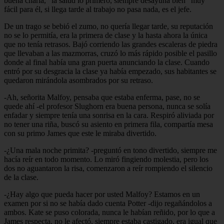
buena charla, "la salud lo primero, siempre desayuna bien" muy
fácil para él, si llega tarde al trabajo no pasa nada, es el jefe.
De un trago se bebió el zumo, no quería llegar tarde, su reputación
no se lo permitía, era la primera de clase y la hasta ahora la única
que no tenía retrasos. Bajó corriendo las grandes escaleras de piedra
que llevaban a las mazmorras, cruzó lo más rápido posible el pasillo
donde al final había una gran puerta anunciando la clase. Cuando
entró por su desgracia la clase ya había empezado, sus habitantes se
quedaron mirándola asombrados por su retraso.
-Ah, señorita Malfoy, pensaba que estaba enferma, pase, no se
quede ahí -el profesor Slughorn era buena persona, nunca se solía
enfadar y siempre tenía una sonrisa en la cara. Respiró aliviada por
no tener una riña, buscó su asiento en primera fila, compartía mesa
con su primo James que este le miraba divertido.
-¿Una mala noche primita? -preguntó en tono divertido, siempre me
hacía reír en todo momento. Lo miró fingiendo molestia, pero los
dos no aguantaron la risa, comenzaron a reír rompiendo el silencio
de la clase.
-¿Hay algo que pueda hacer por usted Malfoy? Estamos en un
examen por si no se había dado cuenta Potter -dijo regañándolos a
ambos. Kate se puso colorada, nunca le habían reñido, por lo que a
James respecta, no le afectó, siempre estaba castigado, era igual que