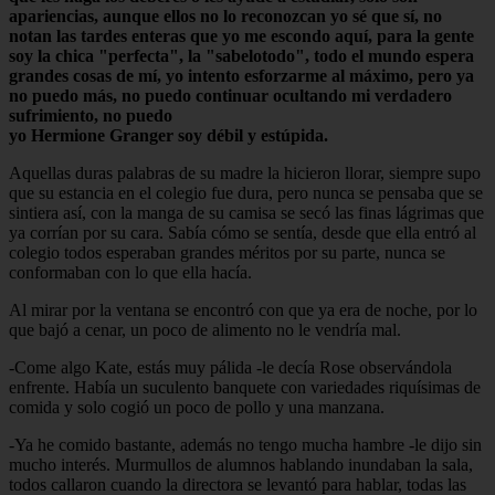
apariencias, aunque ellos no lo reconozcan yo sé que sí, no
notan las tardes enteras que yo me escondo aquí, para la gente
soy la chica "perfecta", la "sabelotodo", todo el mundo espera
grandes cosas de mí, yo intento esforzarme al máximo, pero ya
no puedo más, no puedo continuar ocultando mi verdadero
sufrimiento, no puedo
yo Hermione Granger soy débil y estúpida.
Aquellas duras palabras de su madre la hicieron llorar, siempre supo
que su estancia en el colegio fue dura, pero nunca se pensaba que se
sintiera así, con la manga de su camisa se secó las finas lágrimas que
ya corrían por su cara. Sabía cómo se sentía, desde que ella entró al
colegio todos esperaban grandes méritos por su parte, nunca se
conformaban con lo que ella hacía.
Al mirar por la ventana se encontró con que ya era de noche, por lo
que bajó a cenar, un poco de alimento no le vendría mal.
-Come algo Kate, estás muy pálida -le decía Rose observándola
enfrente. Había un suculento banquete con variedades riquísimas de
comida y solo cogió un poco de pollo y una manzana.
-Ya he comido bastante, además no tengo mucha hambre -le dijo sin
mucho interés. Murmullos de alumnos hablando inundaban la sala,
todos callaron cuando la directora se levantó para hablar, todas las