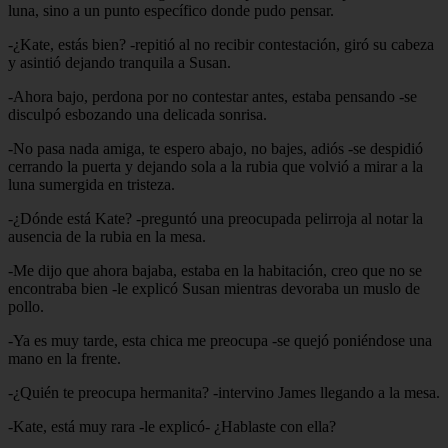
luna, sino a un punto específico donde pudo pensar.
-¿Kate, estás bien? -repitió al no recibir contestación, giró su cabeza
y asintió dejando tranquila a Susan.
-Ahora bajo, perdona por no contestar antes, estaba pensando -se
disculpó esbozando una delicada sonrisa.
-No pasa nada amiga, te espero abajo, no bajes, adiós -se despidió
cerrando la puerta y dejando sola a la rubia que volvió a mirar a la
luna sumergida en tristeza.
-¿Dónde está Kate? -preguntó una preocupada pelirroja al notar la
ausencia de la rubia en la mesa.
-Me dijo que ahora bajaba, estaba en la habitación, creo que no se
encontraba bien -le explicó Susan mientras devoraba un muslo de
pollo.
-Ya es muy tarde, esta chica me preocupa -se quejó poniéndose una
mano en la frente.
-¿Quién te preocupa hermanita? -intervino James llegando a la mesa.
-Kate, está muy rara -le explicó- ¿Hablaste con ella?