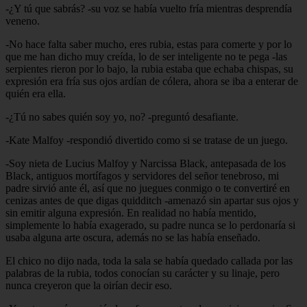
-¿Y tú que sabrás? -su voz se había vuelto fría mientras desprendía
veneno.
-No hace falta saber mucho, eres rubia, estas para comerte y por lo
que me han dicho muy creída, lo de ser inteligente no te pega -las
serpientes rieron por lo bajo, la rubia estaba que echaba chispas, su
expresión era fría sus ojos ardían de cólera, ahora se iba a enterar de
quién era ella.
-¿Tú no sabes quién soy yo, no? -preguntó desafiante.
-Kate Malfoy -respondió divertido como si se tratase de un juego.
-Soy nieta de Lucius Malfoy y Narcissa Black, antepasada de los
Black, antiguos mortífagos y servidores del señor tenebroso, mi
padre sirvió ante él, así que no juegues conmigo o te convertiré en
cenizas antes de que digas quidditch -amenazó sin apartar sus ojos y
sin emitir alguna expresión. En realidad no había mentido,
simplemente lo había exagerado, su padre nunca se lo perdonaría si
usaba alguna arte oscura, además no se las había enseñado.
El chico no dijo nada, toda la sala se había quedado callada por las
palabras de la rubia, todos conocían su carácter y su linaje, pero
nunca creyeron que la oirían decir eso.