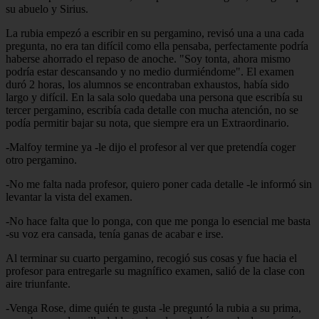
su abuelo y Sirius.
La rubia empezó a escribir en su pergamino, revisó una a una cada
pregunta, no era tan difícil como ella pensaba, perfectamente podría
haberse ahorrado el repaso de anoche. "Soy tonta, ahora mismo
podría estar descansando y no medio durmiéndome". El examen
duró 2 horas, los alumnos se encontraban exhaustos, había sido
largo y difícil. En la sala solo quedaba una persona que escribía su
tercer pergamino, escribía cada detalle con mucha atención, no se
podía permitir bajar su nota, que siempre era un Extraordinario.
-Malfoy termine ya -le dijo el profesor al ver que pretendía coger
otro pergamino.
-No me falta nada profesor, quiero poner cada detalle -le informó sin
levantar la vista del examen.
-No hace falta que lo ponga, con que me ponga lo esencial me basta
-su voz era cansada, tenía ganas de acabar e irse.
Al terminar su cuarto pergamino, recogió sus cosas y fue hacia el
profesor para entregarle su magnífico examen, salió de la clase con
aire triunfante.
-Venga Rose, dime quién te gusta -le preguntó la rubia a su prima,