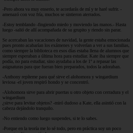
-Pero ahora va muy enserio, te acordarás de mí y te haré sufrir. -
amenazó con voz fría, muchos se sintieron aterrados.
-Estoy temblando -fingiendo miedo y moviendo las manos.- Hasta
luego -salió de allí acompañada de su grupito y riendo sin parar.
Se acercaban las vacaciones de navidad, la gente estaba emocionada
pues pronto acabarían los exámenes y volverían a ver a sus familias,
como siempre la biblioteca en esos días estaba llena de alumnos que
siempre esperaban a última hora para estudiar. Kate iba siempre que
podía, no para estudiar, sino ayudaba a los de 1º a repasar las
asignaturas para que fueran bien preparados, todos la adoraban.
-Anthony repíteme para qué sirve el alohomora y wingardium
leviosa -el joven respiró hondo y se concentró.
-Alohomora sirve para abrir puertas u otro objeto con cerradura y el
wingardium
¿sirve para levitar objetos? -miró dudoso a Kate, ella asintió con la
cabeza dejándolo tranquilo.
-No entiendo como luego suspendes, si te lo sabes.
-Porque en la teoría me lo sé todo, pero en práctica soy un poco