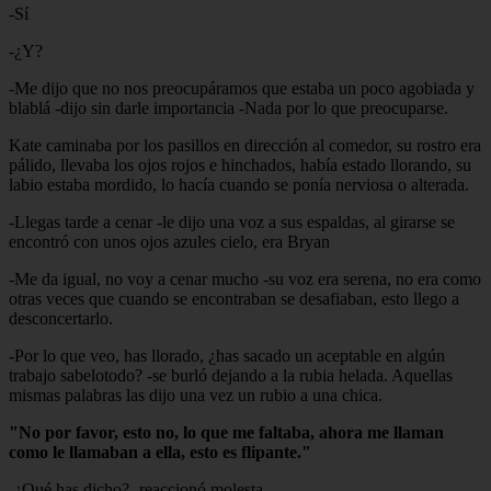
-Sí
-¿Y?
-Me dijo que no nos preocupáramos que estaba un poco agobiada y
blablá -dijo sin darle importancia -Nada por lo que preocuparse.
Kate caminaba por los pasillos en dirección al comedor, su rostro era
pálido, llevaba los ojos rojos e hinchados, había estado llorando, su
labio estaba mordido, lo hacía cuando se ponía nerviosa o alterada.
-Llegas tarde a cenar -le dijo una voz a sus espaldas, al girarse se
encontró con unos ojos azules cielo, era Bryan
-Me da igual, no voy a cenar mucho -su voz era serena, no era como
otras veces que cuando se encontraban se desafiaban, esto llego a
desconcertarlo.
-Por lo que veo, has llorado, ¿has sacado un aceptable en algún
trabajo sabelotodo? -se burló dejando a la rubia helada. Aquellas
mismas palabras las dijo una vez un rubio a una chica.
"No por favor, esto no, lo que me faltaba, ahora me llaman
como le llamaban a ella, esto es flipante."
-¿Qué has dicho? -reaccionó molesta.