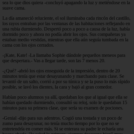
sea lo que dios quiera -concluyó apagando la luz y metiéndose en la
suave cama.
La día amaneció reluciente, el sol iluminaba cada rincón del castillo,
los rayos entraban por las ventanas de las habitaciones reflejando en
una rubia durmiendo. Despertó poco a poco a causa de la luz, había
dormido poco y ahora no podía abrir los ojos. Sus compañeras ya
estaban medio vestidas, mientras que ella aún seguía tumbada en la
cama con los ojos cerrados.
-¡Kate, Kate! -La llamaba Sophie dándole pequeños meneos para
que despertara.- Vas a llegar tarde, son las 7 menos 20.
-¿Qué? -abrió los ojos enseguida de la impresión, dentro de 20
minutos tenía que estar desayunando y marchando para clase. Se
levantó de un salto, corrió a por su túnica y se la puso lo más rápido
posible, se lavó los dientes, la cara y bajó al gran comedor.
Habían poco alumnos ya allí, quedaban los que al igual que ella se
habían quedado durmiendo, consultó su reloj, solo le quedaban 15
minutos para su primera clase, que sería su examen de pociones.
-Genial -dijo para sus adentros. Cogió una tostada y un poco de
zumo para desayunar, no tenía mucho tiempo por lo que no se
entretendría en comer más. Si se enterara su padre le echaría una