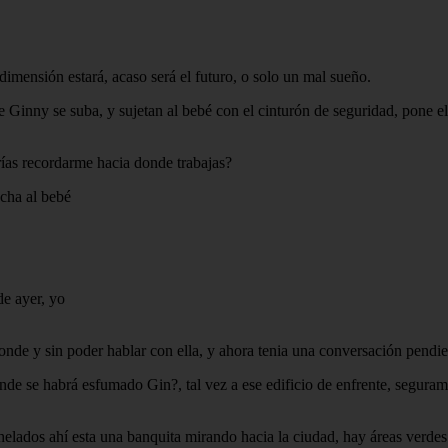
imensión estará, acaso será el futuro, o solo un mal sueño.
ue Ginny se suba, y sujetan al bebé con el cinturón de seguridad, pone 
drías recordarme hacia donde trabajas?
ocha al bebé
de ayer, yo
onde y sin poder hablar con ella, y ahora tenia una conversación pendie
de se habrá esfumado Gin?, tal vez a ese edificio de enfrente, segurament
lados ahí esta una banquita mirando hacia la ciudad, hay áreas verdes y 