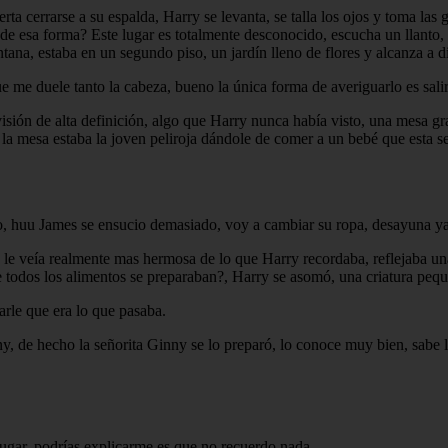
rta cerrarse a su espalda, Harry se levanta, se talla los ojos y toma las
e esa forma? Este lugar es totalmente desconocido, escucha un llanto, al
na, estaba en un segundo piso, un jardín lleno de flores y alcanza a di
 me duele tanto la cabeza, bueno la única forma de averiguarlo es salir
evisión de alta definición, algo que Harry nunca había visto, una mesa 
a mesa estaba la joven peliroja dándole de comer a un bebé que esta sent
o, huu James se ensucio demasiado, voy a cambiar su ropa, desayuna ya
 le veía realmente mas hermosa de lo que Harry recordaba, reflejaba una
ue todos los alimentos se preparaban?, Harry se asomó, una criatura pequ
arle que era lo que pasaba.
ny, de hecho la señorita Ginny se lo preparó, lo conoce muy bien, sabe l
e lugar, podrías explicarme es que no recuerdo nada