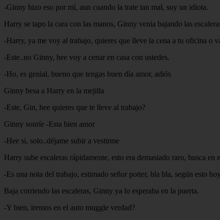
-Ginny hizo eso por mí, aun cuando la trate tan mal, soy un idiota.
Harry se tapo la cara con las manos, Ginny venia bajando las escalera
-Harry, ya me voy al trabajo, quieres que lleve la cena a tu oficina o v
-Este..no Ginny, hee voy a cenar en casa con ustedes.
-Ho, es genial, bueno que tengas buen día amor, adiós
Ginny besa a Harry en la mejilla
-Este, Gin, hee quieres que te lleve al trabajo?
Ginny sonríe -Esta bien amor
-Hee si, solo..déjame subir a vestirme
Harry sube escaleras rápidamente, esto era demasiado raro, busca en e
-Es una nota del trabajo, estimado señor potter, bla bla, según esto ho
Baja corriendo las escaleras, Ginny ya lo esperaba en la puerta.
-Y bien, iremos en el auto muggle verdad?