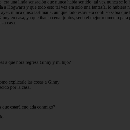
 era una linda sensación que nunca había sentido, tal vez nunca se lo h
 Hogwarts y que todo esto tal vez era solo una fantasía, lo hubiera neg
de ayer, nunca quiso lastimarla, aunque todo estuviera confuso sabia qu
inny en casa, ya que iban a cenar juntos, seria el mejor momento para pl
 su casa.
bes a que hora regresa Ginny y mi hijo?
omo explicarle las cosas a Ginny
ecido por la casa.
es que estará enojada conmigo?
do