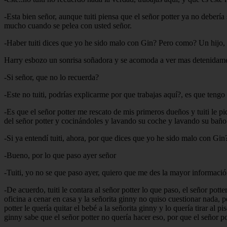
-Esta bien señor, aunque tuiti piensa que el señor potter ya no deberí
mucho cuando se pelea con usted señor.
-Haber tuiti dices que yo he sido malo con Gin? Pero como? Un hijo, 
Harry esbozo un sonrisa soñadora y se acomoda a ver mas detenidamen
-Si señor, que no lo recuerda?
-Este no tuiti, podrías explicarme por que trabajas aquí?, es que teng
-Es que el señor potter me rescato de mis primeros dueños y tuiti le pi
del señor potter y cocinándoles y lavando su coche y lavando su baño 
-Si ya entendí tuiti, ahora, por que dices que yo he sido malo con Gin
-Bueno, por lo que paso ayer señor
-Tuiti, yo no se que paso ayer, quiero que me des la mayor informació
-De acuerdo, tuiti le contara al señor potter lo que paso, el señor pott
oficina a cenar en casa y la señorita ginny no quiso cuestionar nada, 
potter le quería quitar el bebé a la señorita ginny y lo quería tirar al p
ginny sabe que el señor potter no quería hacer eso, por que el señor po