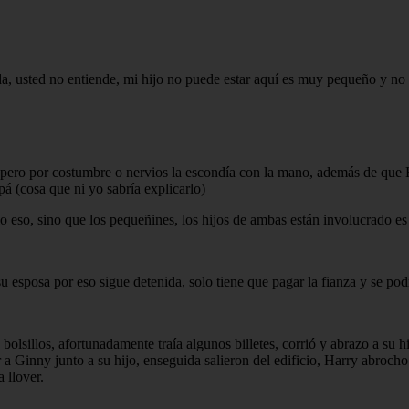
a, usted no entiende, mi hijo no puede estar aquí es muy pequeño y no
olía pero por costumbre o nervios la escondía con la mano, además de q
á (cosa que ni yo sabría explicarlo)
lo eso, sino que los pequeñines, los hijos de ambas están involucrado es
su esposa por eso sigue detenida, solo tiene que pagar la fianza y se po
olsillos, afortunadamente traía algunos billetes, corrió y abrazo a su h
 a Ginny junto a su hijo, enseguida salieron del edificio, Harry abrocho 
 llover.