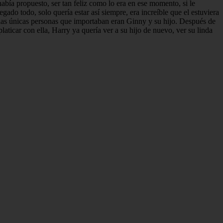
abía propuesto, ser tan feliz como lo era en ese momento, si le
ado todo, solo quería estar así siempre, era increíble que el estuviera
e las únicas personas que importaban eran Ginny y su hijo. Después de
aticar con ella, Harry ya quería ver a su hijo de nuevo, ver su linda