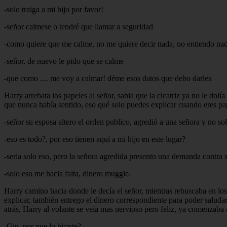
-solo traiga a mi hijo por favor!
-señor calmese o tendré que llamar a seguridad
-como quiere que me calme, no me quiere decir nada, no entiendo nad
-señor, de nuevo le pido que se calme
-que como .... me voy a calmar! déme esos datos que debo darles
Harry arrebata los papeles al señor, sabia que la cicatriz ya no le d
que nunca había sentido, eso qué solo puedes explicar cuando eres pap
-señor su esposa altero el orden publico, agredió a una señora y no so
-eso es todo?, por eso tienen aquí a mi hijo en este lugar?
-seria solo eso, pero la señora agredida presento una demanda contra 
-solo eso me hacia falta, dinero muggle.
Harry camino hacia donde le decía el señor, mientras rebuscaba en los b
explicar, también entrego el dinero correspondiente para poder saludar
atrás, Harry al volante se veía mas nervioso pero feliz, ya comenzaba a
-Gin, por que lo hiciste?