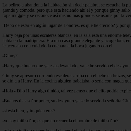
La pelirroja abandona la habitación sin decir palabra, se escucha la pue
grande y cómoda, pero que esta haciendo ahí el y por que ginny salio d
ropa muggle y se reconoce así mismo mas grande, se asoma por la venta
-Debo de estar en algún lugar de Londres, es que he crecido? y por que
Harry baja por unas escaleras blancas, en la sala esta una enorme tel
había en la madriguera. Era una casa grande elegante y acogedora, en l
le acercaba con cuidado la cuchara a la boca jugando con el.
-Ginny?
-Harry que bueno que ya estas levantado, ya te he servido el desayun
Ginny se apresuro corriendo escaleras arriba con el bebe en brazos, se
se dirija a Harry. En la cocina alguien trabajaba, o seria con magia q
-Hola - Dijo Harry algo tímido, tal vez pensó que el elfo podría explic
-Buenos días señor potter, su desayuno ya se lo servio la señorita Gin
-si esta bien, y tu quien eres?
-yo soy tuiti señor, es que no recuerda el nombre de tuiti señor?
-este..no tuiti no recuerdo nada la verdad, trabajas aquí, y que es est