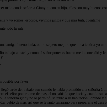
a ser malo con la señorita Ginny ni con su hijo, ellos son muy buenos con
ella y yo somos..esposos, vivimos juntos y que mas tuiti, cuéntame
te todo la sala.
o una amiga, bueno tenia, o.. no se pero me jure que nuca tendría yo un 
dió trabajo a usted y como el señor potter es bueno me lo concedió y le d
y..
?
n posible por favor
er llegó tarde del trabajo aun cuando le había prometido a la señorita Gi
pero el señor potter tomo de mas, el no sabia lo que hacia y cuando sus a
iso, la señorita ginny no lo permitió, se retiro a su habitación llorando y 
tter bebió de mas, así que se levanto temprano para prepararle el desayu