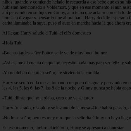
niños jugando y comiendo helado le recuerda a ese bebe que es su hijo,
hubieran mencionado a Voldemort, y que en ese momento el aun asistía a
ahí pensando en su hijo, en Ginny, aun tenia que aclarar con ella lo 
horas en divagar y pensar lo que ahora haría Harry decidió esperar a G
carita iluminaba la suya, puso el auto en marcha hacia la que ahora era
Al llegar, Harry saludo a Tuiti, el elfo domestico
-Hola Tuiti
-Buenas tardes señor Potter, se le ve de muy buen humor
-Así es, me di cuenta de que no necesito nada mas para ser feliz, y sa
-Ya no deben de tardar señor, iré sirviendo la comida
Harry se sentó en la mesa, tomando un poco de agua y pensando en c
las 4, las 5, las 6, las 7, las 8 de la noche y Ginny nunca se había apar
-Tuiti, dijiste que no tardaba, creo que ya se tardo
Harry frustrado, resoplo y se levanto de la mesa -Que habrá pasado, 
-No lo se señor, pero es muy raro que la señorita Ginny no haya llega
En ese momento, timbro el teléfono, Harry se apresuro a contestar.