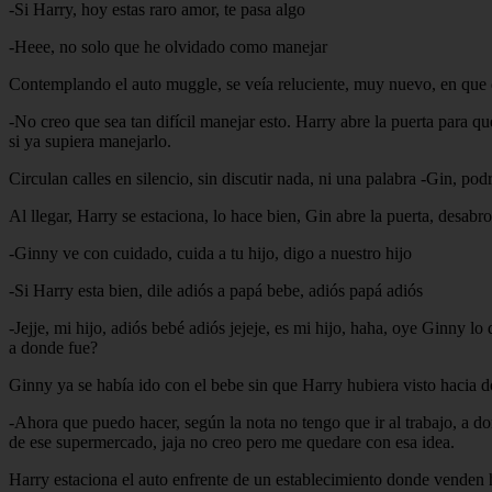
-Si Harry, hoy estas raro amor, te pasa algo
-Heee, no solo que he olvidado como manejar
Contemplando el auto muggle, se veía reluciente, muy nuevo, en que d
-No creo que sea tan difícil manejar esto. Harry abre la puerta para q
si ya supiera manejarlo.
Circulan calles en silencio, sin discutir nada, ni una palabra -Gin, po
Al llegar, Harry se estaciona, lo hace bien, Gin abre la puerta, desabr
-Ginny ve con cuidado, cuida a tu hijo, digo a nuestro hijo
-Si Harry esta bien, dile adiós a papá bebe, adiós papá adiós
-Jejje, mi hijo, adiós bebé adiós jejeje, es mi hijo, haha, oye Ginny lo 
a donde fue?
Ginny ya se había ido con el bebe sin que Harry hubiera visto hacia d
-Ahora que puedo hacer, según la nota no tengo que ir al trabajo, a don
de ese supermercado, jaja no creo pero me quedare con esa idea.
Harry estaciona el auto enfrente de un establecimiento donde venden he