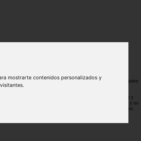
se imagina lo que pasara...
ara mostrarte contenidos personalizados y
portantes como dedicarle un tiempo a tus amigos, a tu novia o a alguien
isitantes.
 en esta ocasión Harry sin decir palabra abandona la sala común y
edado como un mal amigo, es que a veces se sentía tan presionado y no
 a Harry, y después de pensar tanto Harry se quedo dormido, tal vez