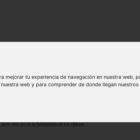
er
bitación de los chicos en la torre de gryffindor para descansar, pero no 
ra mejorar tu experiencia de navegación en nuestra web, p
u vida, si estas haciendo lo correcto o no, a veces olvidas cosas tan im
n nuestra web y para comprender de donde llegan nuestros v
ry defendiendo a sus dos amigos y en fin los tres quedaron peleados,
si Harry hubiera acompañado a ron a terminar sus deberes no hubiera qu
ue hacer, que estaría tramando voldemort, y todo eso que agobiaba tanto
 pero esta no es la habitación de los chicos.