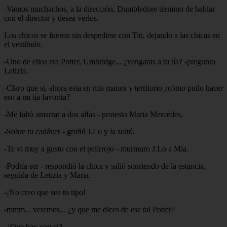
-Vamos muchachos, a la dirección, Dumbledore término de hablar
con el director y desea verlos.
Los chicos se fueron sin despedirse con Titi, dejando a las chicas en
el vestíbulo.
-Uno de ellos era Potter, Umbridge... ¿vengaras a tu tía? -pregunto
Letizia.
-Claro que si, ahora esta en mis manos y territorio ¿cómo pudo hacer
eso a mi tía favorita?
-Me faltó amarrar a dos alfas - protesto Maria Mercedes.
-Sobre tu cadáver - gruñó J.Lo y la soltó.
-Te vi muy a gusto con el pelirrojo - murmuro J.Lo a Mia.
-Podría ser - respondió la chica y salió sonriendo de la estancia,
seguida de Letizia y Maria.
-¡No creo que sea tu tipo!
-mmm... veremos... ¿y que me dices de ese tal Potter?
-¿Que hay con el?