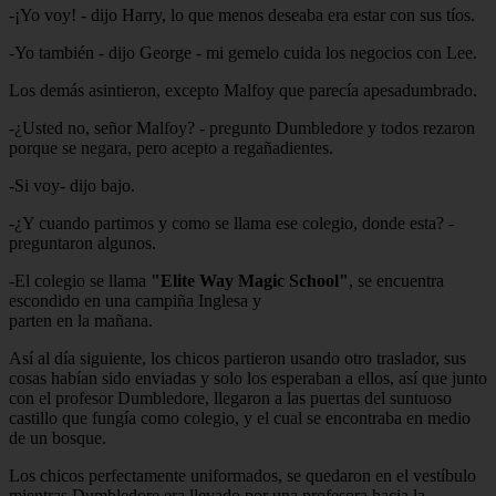
-¡Yo voy! - dijo Harry, lo que menos deseaba era estar con sus tíos.
-Yo también - dijo George - mi gemelo cuida los negocios con Lee.
Los demás asintieron, excepto Malfoy que parecía apesadumbrado.
-¿Usted no, señor Malfoy? - pregunto Dumbledore y todos rezaron
porque se negara, pero acepto a regañadientes.
-Si voy- dijo bajo.
-¿Y cuando partimos y como se llama ese colegio, donde esta? -
preguntaron algunos.
-El colegio se llama
"Elite Way Magic School"
, se encuentra
escondido en una campiña Inglesa y
parten en la mañana.
Así al día siguiente, los chicos partieron usando otro traslador, sus
cosas habían sido enviadas y solo los esperaban a ellos, así que junto
con el profesor Dumbledore, llegaron a las puertas del suntuoso
castillo que fungía como colegio, y el cual se encontraba en medio
de un bosque.
Los chicos perfectamente uniformados, se quedaron en el vestíbulo
mientras Dumbledore era llevado por una profesora hacia la