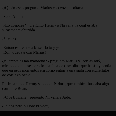
-¿Quién es? - pregunto Marius con voz autoritaria.
-Scott Adams
-¿Lo conoces? - pregunto Hermy a Nirvana, la cual estaba
sumamente aburrida.
-Si claro
-Entonces iremos a buscarlo tú y yo
¡Ron, quédate con Marius!
-¿Siempre es tan mandona? - pregunto Marius y Ron asintió,
mirando con desesperación la falta de disciplina que había, y sentía
que en esos momentos era como entrar a una jaula con excregutos
de cola explosiva.
En le camino, Hermy se topo a Padma, que también buscaba algo
con Jude Bean.
-¿Qué buscan? - pregunto Nirvana a Jude.
-Se nos perdió Donald Votey
-A nosotros Scott, creo que los dos son amigos, puede que anden