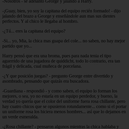
-Nosotros - se adelanto George y jalando a Harry.
-¡Guay, bien, yo soy la capitana del equipo recién formado! - dijo
jalando del brazo a George y enseñándole aun mas sus dientes
perfectos. Y al chico le llegaba al hombro.
-¿Tú... eres la capitana del equipo?
-Si... yo, Mia, la chica mas guapa del cole... no saben, no hay mejor
partido que yo...
Harry pensó que era una broma, pues para nada tenia el tipo
aguerrido de una jugadora de quiddicht, todo lo contrario, era tan
frágil y delicada, cual muñeca de porcelana.
-¿Y que posición juegas? - pregunto George entre divertido y
asombrado, pensando que quizás era buscadora.
-Guardiana - respondió - y como saben, el equipo lo forman los
mejores, o sea, yo no estaría en un equipo perdedor, y bueno, la
verdad yo quería que el color del uniforme fuera rosa chillante, pero
hay cuatro chicos que se opusieron rotundamente... como si el portar
un uniforme rosa los hiciera menos hombres... así que lo dejamos en
un verde esmeralda.
-¿Rosa chillante? - pensaron algunos mientras la chica hablaba y