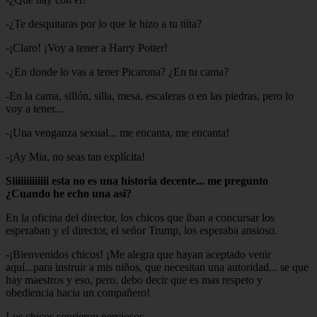
-¿Te desquitaras por lo que le hizo a tu tiíta?
-¡Claro! ¡Voy a tener a Harry Potter!
-¿En donde lo vas a tener Picarona? ¿En tu cama?
-En la cama, sillón, silla, mesa, escaleras o en las piedras, pero lo
voy a tener...
-¡Una venganza sexual... me encanta, me encanta!
-¡Ay Mia, no seas tan explícita!
Siiiiiiiiiiiii esta no es una historia decente... me pregunto
¿Cuando he echo una asi?
En la oficina del director, los chicos que iban a concursar los
esperaban y el director, el señor Trump, los esperaba ansioso.
-¡Bienvenidos chicos! ¡Me alegra que hayan aceptado venir
aquí...para instruir a mis niños, que necesitan una autoridad... se que
hay maestros y eso, pero, debo decir que es mas respeto y
obediencia hacia un compañero!
Los chicos sonrieron nerviosos.