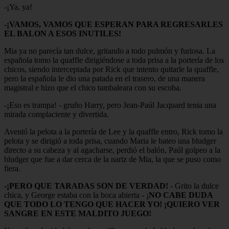
-¡Ya, ya!
-¡VAMOS, VAMOS QUE ESPERAN PARA REGRESARLES
EL BALON A ESOS INUTILES!
Mia ya no parecía tan dulce, gritando a todo pulmón y furiosa. La
española tomo la quaffle dirigiéndose a toda prisa a la portería de los
chicos, siendo interceptada por Rick que intento quitarle la quaffle,
pero la española le dio una patada en el trasero, de una manera
magistral e hizo que el chico tambaleara con su escoba.
-¡Eso es trampa! - gruño Harry, pero Jean-Paúl Jacquard tenia una
mirada complaciente y divertida.
Aventó la pelota a la portería de Lee y la quaffle entro, Rick tomo la
pelota y se dirigió a toda prisa, cuando Maria le bateo una bludger
directo a su cabeza y al agacharse, perdió el balón, Paúl golpeo a la
bludger que fue a dar cerca de la nariz de Mia, la que se puso como
fiera.
-¡PERO QUE TARADAS SON DE VERDAD!
- Grito la dulce
chica, y George estaba con la boca abierta - ¡
NO CABE DUDA
QUE TODO LO TENGO QUE HACER YO! ¡QUIERO VER
SANGRE EN ESTE MALDITO JUEGO!