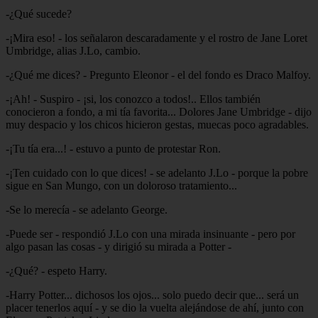
-¿Qué sucede?
-¡Mira eso! - los señalaron descaradamente y el rostro de Jane Loret
Umbridge, alias J.Lo, cambio.
-¿Qué me dices? - Pregunto Eleonor - el del fondo es Draco Malfoy.
-¡Ah! - Suspiro - ¡si, los conozco a todos!.. Ellos también
conocieron a fondo, a mi tía favorita... Dolores Jane Umbridge - dijo
muy despacio y los chicos hicieron gestas, muecas poco agradables.
-¡Tu tía era...! - estuvo a punto de protestar Ron.
-¡Ten cuidado con lo que dices! - se adelanto J.Lo - porque la pobre
sigue en San Mungo, con un doloroso tratamiento...
-Se lo merecía - se adelanto George.
-Puede ser - respondió J.Lo con una mirada insinuante - pero por
algo pasan las cosas - y dirigió su mirada a Potter -
-¿Qué? - espeto Harry.
-Harry Potter... dichosos los ojos... solo puedo decir que... será un
placer tenerlos aquí - y se dio la vuelta alejándose de ahí, junto con