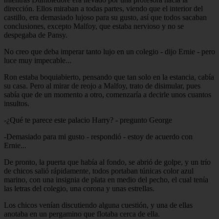
dirección. Ellos miraban a todas partes, viendo que el interior del
castillo, era demasiado lujoso para su gusto, así que todos sacaban
conclusiones, excepto Malfoy, que estaba nervioso y no se
despegaba de Pansy.
No creo que deba imperar tanto lujo en un colegio - dijo Ernie - pero
luce muy impecable...
Ron estaba boquiabierto, pensando que tan solo en la estancia, cabía
su casa. Pero al mirar de reojo a Malfoy, trato de disimular, pues
sabía que de un momento a otro, comenzaría a decirle unos cuantos
insultos.
-¿Qué te parece este palacio Harry? - pregunto George
-Demasiado para mi gusto - respondió - estoy de acuerdo con
Ernie...
De pronto, la puerta que había al fondo, se abrió de golpe, y un trío
de chicos salió rápidamente, todos portaban túnicas color azul
marino, con una insignia de plata en medio del pecho, el cual tenía
las letras del colegio, una corona y unas estrellas.
Los chicos venían discutiendo alguna cuestión, y una de ellas
anotaba en un pergamino que flotaba cerca de ella.