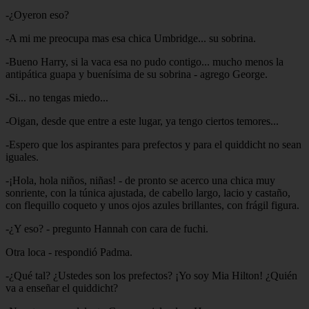
-¿Oyeron eso?
-A mi me preocupa mas esa chica Umbridge... su sobrina.
-Bueno Harry, si la vaca esa no pudo contigo... mucho menos la
antipática guapa y buenísima de su sobrina - agrego George.
-Si... no tengas miedo...
-Oigan, desde que entre a este lugar, ya tengo ciertos temores...
-Espero que los aspirantes para prefectos y para el quiddicht no sean
iguales.
-¡Hola, hola niños, niñas! - de pronto se acerco una chica muy
sonriente, con la túnica ajustada, de cabello largo, lacio y castaño,
con flequillo coqueto y unos ojos azules brillantes, con frágil figura.
-¿Y eso? - pregunto Hannah con cara de fuchi.
Otra loca - respondió Padma.
-¿Qué tal? ¿Ustedes son los prefectos? ¡Yo soy Mia Hilton! ¿Quién
va a enseñar el quiddicht?