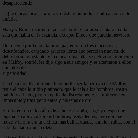
desapareciendo.
-¡Que chicas locas! - gruño Goldstein mirando a Padma con cierto
enfado.
Harry y Ron cruzaron miradas de burla y todos se sentaron en la
sala que había en la estancia, excepto Draco que parecía nervioso.
De repente por la puerta principal, entraron tres chicos mas,
desenfadados, cargando gruesos libros que parecían nuevos, de
detuvieron un instante, y la chica rubia, alta, se detuvo un momento
en Malfoy, sonrió, les dijo algo a sus amigos y se acercaron a ellos
con aires de
superioridad.
La chica que iba al frente, bien podría ser la hermana de Malfoy,
tenia el cabello rubio platinado, que le caía a los hombros, rostro
pálido y afilado, pero maquillada discretamente, su uniforme era
impecable y traía pendientes y pulseras de oro.
El otro era un chico alto, de cabello castaño, largo y crespo que le
tapaba la cara y caía a los hombros, usaba lentes, pero era buen
mozo y la otra era una chica mas bajita, guapa, también rubia, con el
cabello atado a una coleta.
-¡Draco Malfoy! - Dijo la líder al verlo al fondo, detrás de Pansy y