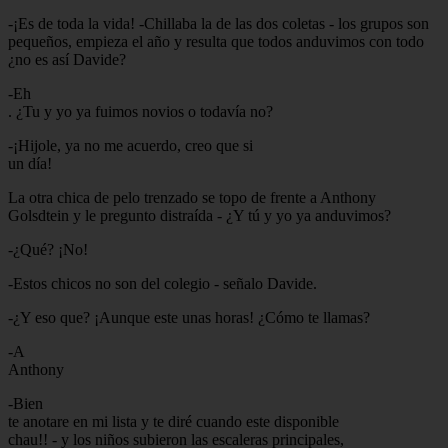
-¡Es de toda la vida! -Chillaba la de las dos coletas - los grupos son
pequeños, empieza el año y resulta que todos anduvimos con todo
¿no es así Davide?
-Eh
. ¿Tu y yo ya fuimos novios o todavía no?
-¡Hijole, ya no me acuerdo, creo que si
un día!
La otra chica de pelo trenzado se topo de frente a Anthony
Golsdtein y le pregunto distraída - ¿Y tú y yo ya anduvimos?
-¿Qué? ¡No!
-Estos chicos no son del colegio - señalo Davide.
-¿Y eso que? ¡Aunque este unas horas! ¿Cómo te llamas?
-A
Anthony
-Bien
te anotare en mi lista y te diré cuando este disponible
chau!! - y los niños subieron las escaleras principales,