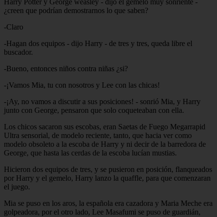
Harry Potter y George weasley - dijo el gemelo muy sonriente -
¿creen que podrían demostrarnos lo que saben?
-Claro
-Hagan dos equipos - dijo Harry - de tres y tres, queda libre el
buscador.
-Bueno, entonces niños contra niñas ¿si?
-¡Vamos Mia, tu con nosotros y Lee con las chicas!
-¡Ay, no vamos a discutir a sus posiciones! - sonrió Mia, y Harry
junto con George, pensaron que solo coqueteaban con ella.
Los chicos sacaron sus escobas, eran Saetas de Fuego Megarrapid
Ultra sensorial, de modelo reciente, tanto, que hacia ver como
modelo obsoleto a la escoba de Harry y ni decir de la barredora de
George, que hasta las cerdas de la escoba lucían mustias.
Hicieron dos equipos de tres, y se pusieron en posición, flanqueados
por Harry y el gemelo, Harry lanzo la quaffle, para que comenzaran
el juego.
Mia se puso en los aros, la española era cazadora y Maria Meche era
golpeadora, por el otro lado, Lee Masafumi se puso de guardián,