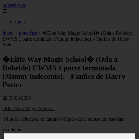
potterfics.es
☰
Inicio
Inicio
>
potterfics
>
�Elite Way Magic School� (Oda a Rebelde)
EWMS 1 parte terminada (Muuuy indecente). - Fanfics de Harry
Potter
�Elite Way Magic School� (Oda a
Rebelde) EWMS 1 parte terminada
(Muuuy indecente). - Fanfics de Harry
Potter
📅 03/08/2025
"Elite Way Magic School"
(Minoría selecta en el camino Mágico de la educación escolar)
y su lema: