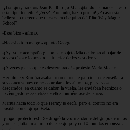
-¡Tranquis, tranquis Jean-Paúl! - dijo Mia agitando las manos - ¡esto
esta hiper increíble! ¿Ves? ¡Andando, hazlo por mí! ¿Acaso esta
belleza no merece que tu estés en el equipo del Elite Way Magic
School?
-Egta bien - afirmo.
-Necesito tomar algo - apunto George.
-¡Ay, yo te acompaño guapo! - le sujeto Mia del brazo al bajar de
sus escobas y lo arrastro al interior de los vestidores.
-¡A veces pienso que es descerebrada! - protesto Maria Meche.
Hermione y Ron fracasaban rotundamente para tratar de enseñar a
sus concursantes como controlar a los alumnos, pues estos
descarados, en cuanto se daban la vuelta, les enviaban hechizos o
hacían pedorretas detrás de ellos, muriéndose de la risa.
Marius hacia todo lo que Hermy le decía, pero el control no era
posible con el grupo Beta.
-¡Oigan protectores! - Se dirigió la voz mandante del grupo de niños
y niñas -¡falta un alumno de este grupo y en 10 minutos empieza la
clase!