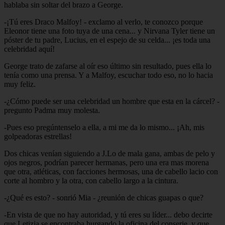
hablaba sin soltar del brazo a George.
-¡Tú eres Draco Malfoy! - exclamo al verlo, te conozco porque
Eleonor tiene una foto tuya de una cena... y Nirvana Tyler tiene un
póster de tu padre, Lucius, en el espejo de su celda... ¡es toda una
celebridad aquí!
George trato de zafarse al oír eso último sin resultado, pues ella lo
tenía como una prensa. Y a Malfoy, escuchar todo eso, no lo hacia
muy feliz.
-¿Cómo puede ser una celebridad un hombre que esta en la cárcel? -
pregunto Padma muy molesta.
-Pues eso pregúntenselo a ella, a mi me da lo mismo... ¡Ah, mis
golpeadoras estrellas!
Dos chicas venían siguiendo a J.Lo de mala gana, ambas de pelo y
ojos negros, podrían parecer hermanas, pero una era mas morena
que otra, atléticas, con facciones hermosas, una de cabello lacio con
corte al hombro y la otra, con cabello largo a la cintura.
-¿Qué es esto? - sonrió Mia - ¿reunión de chicas guapas o que?
-En vista de que no hay autoridad, y tú eres su líder... debo decirte
que Letizia se encontraba hurgando la oficina del conserje, y que