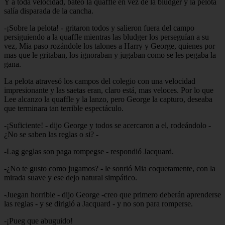
Y a toda velocidad, bateo la quaffle en vez de la bludger y la pelota
salía disparada de la cancha.
-¡Sobre la pelota! - gritaron todos y salieron fuera del campo
persiguiendo a la quaffle mientras las bludger los perseguían a su
vez, Mia paso rozándole los talones a Harry y George, quienes por
mas que le gritaban, los ignoraban y jugaban como se les pegaba la
gana.
La pelota atravesó los campos del colegio con una velocidad
impresionante y las saetas eran, claro está, mas veloces. Por lo que
Lee alcanzo la quaffle y la lanzo, pero George la capturo, deseaba
que terminara tan terrible espectáculo.
-¡Suficiente! - dijo George y todos se acercaron a el, rodeándolo -
¿No se saben las reglas o si? -
-Lag geglas son paga rompegse - respondió Jacquard.
-¿No te gusto como jugamos? - le sonrió Mia coquetamente, con la
mirada suave y ese dejo natural simpático.
-Juegan horrible - dijo George -creo que primero deberán aprenderse
las reglas - y se dirigió a Jacquard - y no son para romperse.
-¡Pueg que abuguido!