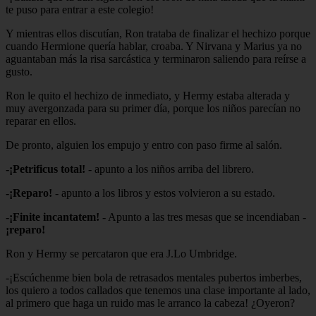
te puso para entrar a este colegio!
Y mientras ellos discutían, Ron trataba de finalizar el hechizo porque
cuando Hermione quería hablar, croaba. Y Nirvana y Marius ya no
aguantaban más la risa sarcástica y terminaron saliendo para reírse a
gusto.
Ron le quito el hechizo de inmediato, y Hermy estaba alterada y
muy avergonzada para su primer día, porque los niños parecían no
reparar en ellos.
De pronto, alguien los empujo y entro con paso firme al salón.
-¡Petrificus total!
- apunto a los niños arriba del librero.
-¡Reparo!
- apunto a los libros y estos volvieron a su estado.
-¡Finite incantatem!
- Apunto a las tres mesas que se incendiaban -
¡reparo!
Ron y Hermy se percataron que era J.Lo Umbridge.
-¡Escúchenme bien bola de retrasados mentales pubertos imberbes,
los quiero a todos callados que tenemos una clase importante al lado,
al primero que haga un ruido mas le arranco la cabeza! ¿Oyeron?