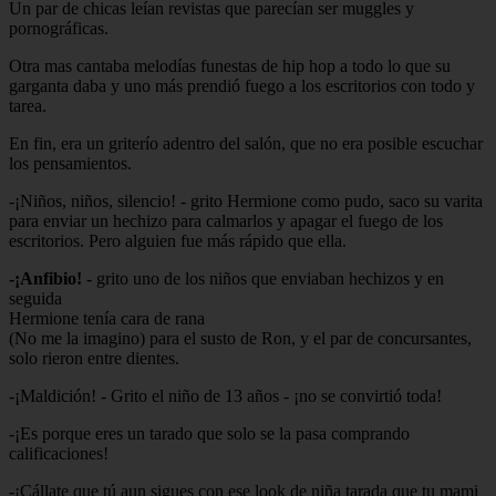
Un par de chicas leían revistas que parecían ser muggles y
pornográficas.
Otra mas cantaba melodías funestas de hip hop a todo lo que su
garganta daba y uno más prendió fuego a los escritorios con todo y
tarea.
En fin, era un griterío adentro del salón, que no era posible escuchar
los pensamientos.
-¡Niños, niños, silencio! - grito Hermione como pudo, saco su varita
para enviar un hechizo para calmarlos y apagar el fuego de los
escritorios. Pero alguien fue más rápido que ella.
-¡Anfibio!
- grito uno de los niños que enviaban hechizos y en
seguida
Hermione tenía cara de rana
(No me la imagino) para el susto de Ron, y el par de concursantes,
solo rieron entre dientes.
-¡Maldición! - Grito el niño de 13 años - ¡no se convirtió toda!
-¡Es porque eres un tarado que solo se la pasa comprando
calificaciones!
-¡Cállate que tú aun sigues con ese look de niña tarada que tu mami