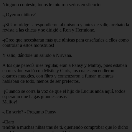
Ninguno contesto, todos le miraron serios en silencio.
-¿Oyeron niñitos?
-¡Si Umbridge! - respondieron al unísono y antes de salir, arrebato la
revista a las chicas y se dirigió a Ron y Hermione.
-¡Creo que necesitaran más que túnicas para enseñarles a ellos como
controlar a estos monstruos!
Y salio, dándole un saludo a Nirvana.
A los que parecía irles regular, eran a Pansy y Malfoy, pues estaban
en un salón vació con Mistic y Chris, los cuales encendieron
cigarros muggles, con filtro y comenzaron a fumar, mientras
hablaban de todo, menos de ser prefectos.
-¡Cuando se corra la voz de que el hijo de Lucius anda aquí, todos
esperaran que hagas grandes cosas
Malfoy!
-¿En serio? - Pregunto Pansy
-Claro
tendrás a muchas niñas tras de ti, queriendo comprobar que lo dicho