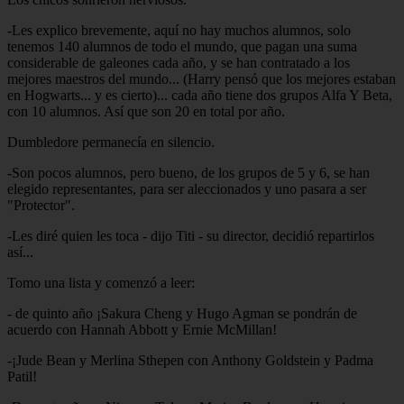
-Les explico brevemente, aquí no hay muchos alumnos, solo
tenemos 140 alumnos de todo el mundo, que pagan una suma
considerable de galeones cada año, y se han contratado a los
mejores maestros del mundo... (Harry pensó que los mejores estaban
en Hogwarts... y es cierto)... cada año tiene dos grupos Alfa Y Beta,
con 10 alumnos. Así que son 20 en total por año.
Dumbledore permanecía en silencio.
-Son pocos alumnos, pero bueno, de los grupos de 5 y 6, se han
elegido representantes, para ser aleccionados y uno pasara a ser
"Protector".
-Les diré quien les toca - dijo Titi - su director, decidió repartirlos
así...
Tomo una lista y comenzó a leer:
- de quinto año ¡Sakura Cheng y Hugo Agman se pondrán de
acuerdo con Hannah Abbott y Ernie McMillan!
-¡Jude Bean y Merlina Sthepen con Anthony Goldstein y Padma
Patil!