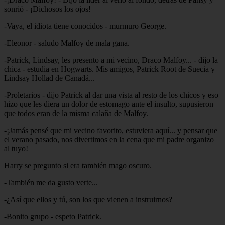
sonrió - ¡Dichosos los ojos!
-Vaya, el idiota tiene conocidos - murmuro George.
-Eleonor - saludo Malfoy de mala gana.
-Patrick, Lindsay, les presento a mi vecino, Draco Malfoy... - dijo la
chica - estudia en Hogwarts. Mis amigos, Patrick Root de Suecia y
Lindsay Hollad de Canadá...
-Proletarios - dijo Patrick al dar una vista al resto de los chicos y eso
hizo que les diera un dolor de estomago ante el insulto, supusieron
que todos eran de la misma calaña de Malfoy.
-¡Jamás pensé que mi vecino favorito, estuviera aquí... y pensar que
el verano pasado, nos divertimos en la cena que mi padre organizo
al tuyo!
Harry se pregunto si era también mago oscuro.
-También me da gusto verte...
-¿Así que ellos y tú, son los que vienen a instruirnos?
-Bonito grupo - espeto Patrick.