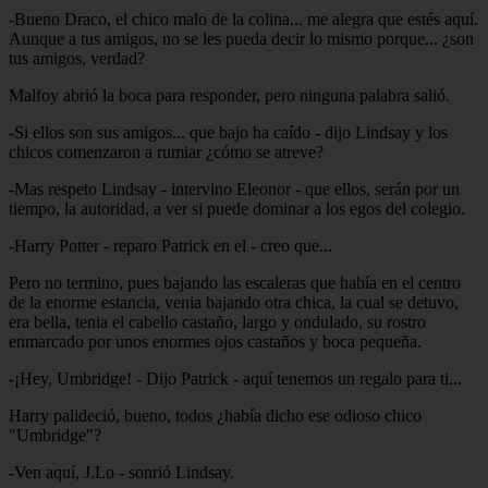
-Bueno Draco, el chico malo de la colina... me alegra que estés aquí.
Aunque a tus amigos, no se les pueda decir lo mismo porque... ¿son
tus amigos, verdad?
Malfoy abrió la boca para responder, pero ninguna palabra salió.
-Si ellos son sus amigos... que bajo ha caído - dijo Lindsay y los
chicos comenzaron a rumiar ¿cómo se atreve?
-Mas respeto Lindsay - intervino Eleonor - que ellos, serán por un
tiempo, la autoridad, a ver si puede dominar a los egos del colegio.
-Harry Potter - reparo Patrick en el - creo que...
Pero no termino, pues bajando las escaleras que había en el centro
de la enorme estancia, venia bajando otra chica, la cual se detuvo,
era bella, tenia el cabello castaño, largo y ondulado, su rostro
enmarcado por unos enormes ojos castaños y boca pequeña.
-¡Hey, Umbridge! - Dijo Patrick - aquí tenemos un regalo para ti...
Harry palideció, bueno, todos ¿había dicho ese odioso chico
"Umbridge"?
-Ven aquí, J.Lo - sonrió Lindsay.