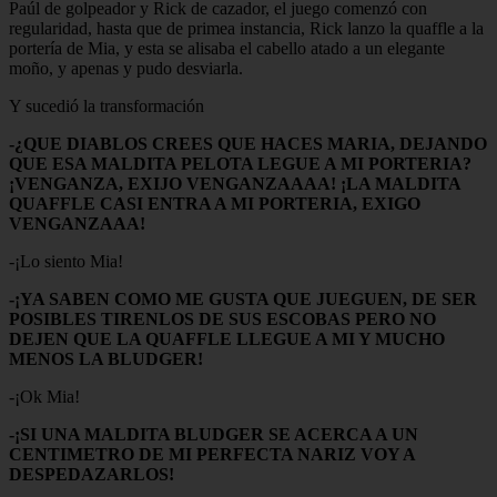
Paúl de golpeador y Rick de cazador, el juego comenzó con
regularidad, hasta que de primea instancia, Rick lanzo la quaffle a la
portería de Mia, y esta se alisaba el cabello atado a un elegante
moño, y apenas y pudo desviarla.
Y sucedió la transformación
-¿QUE DIABLOS CREES QUE HACES MARIA, DEJANDO
QUE ESA MALDITA PELOTA LEGUE A MI PORTERIA?
¡VENGANZA, EXIJO VENGANZAAAA! ¡LA MALDITA
QUAFFLE CASI ENTRA A MI PORTERIA, EXIGO
VENGANZAAA!
-¡Lo siento Mia!
-¡YA SABEN COMO ME GUSTA QUE JUEGUEN, DE SER
POSIBLES TIRENLOS DE SUS ESCOBAS PERO NO
DEJEN QUE LA QUAFFLE LLEGUE A MI Y MUCHO
MENOS LA BLUDGER!
-¡Ok Mia!
-¡SI UNA MALDITA BLUDGER SE ACERCA A UN
CENTIMETRO DE MI PERFECTA NARIZ VOY A
DESPEDAZARLOS!