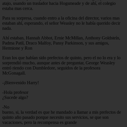
atajo, usando un traslador hacia Hogsmeade y de ahí, el colegio
estaba mas cerca.
Para su sorpresa, cuando entro a la oficina del director, varios mas
estaban ahí, esperando, el señor Weasley no le había querido decir
nada.
Ahí estaban, Hannah Abbot, Ernie McMillan, Anthony Goldsteín,
Padma Patil, Draco Malfoy, Pansy Parkinson, y sus amigos,
Hermione y Ron
Eran los que habían sido prefectos de quinto, pero el no lo era y lo
sorprendió mucho, aunque antes de preguntar, George Weasley
entró riendo con Dumbledore, seguidos de la profesora
McGonagall.
-¡Bienvenido Harry!
-Hola profesor
¿Sucede algo?
-No
bueno, si, la verdad es que he mandado a llamar a mis prefectos de
quinto año pasado porque necesito sus servicios, se que son
vacaciones, pero la recompensa es grande